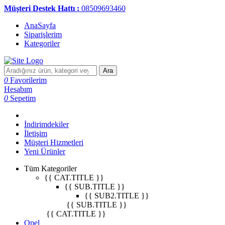
Müşteri Destek Hattı :
08509693460
AnaSayfa
Siparişlerim
Kategoriler
Ara
0
Favorilerim
Hesabım
0
Sepetim
İndirimdekiler
İletişim
Müşteri Hizmetleri
Yeni Ürünler
Tüm Kategoriler
{{ CAT.TITLE }}
{{ SUB.TITLE }}
{{ SUB2.TITLE }}
{{ SUB.TITLE }}
{{ CAT.TITLE }}
Opel