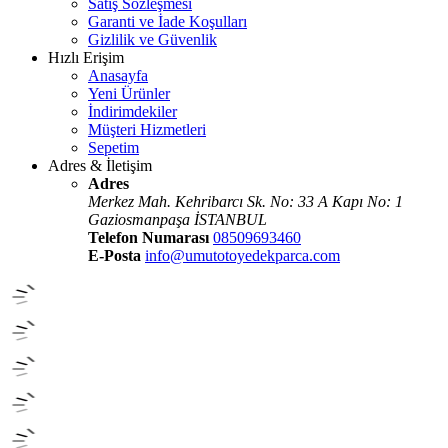
Satış Sözleşmesi
Garanti ve İade Koşulları
Gizlilik ve Güvenlik
Hızlı Erişim
Anasayfa
Yeni Ürünler
İndirimdekiler
Müşteri Hizmetleri
Sepetim
Adres & İletişim
Adres
Merkez Mah. Kehribarcı Sk. No: 33 A Kapı No: 1
Gaziosmanpaşa İSTANBUL
Telefon Numarası
08509693460
E-Posta
info@umutotoyedekparca.com