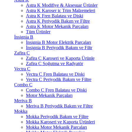
Astra K Modifiye & Aksesuar Ürünler
Astra K Karoser iç Trim Malzemeleri
Astra K Fren Balatası ve Diski
Astra K Periyodik Bakım ve Filtre
Astra K Motor Mekanik Parçaları
Tüm Ürünler
İnsignia B
İnsignia B Motor Elektrik Parçaları
İnsignia B Periyodik Bakım ve Filtr
Zafira C
Zafira C Karoseri ve Kaporta Ürünle
Zafira C Soğutma ve Radyatör
Vectra C
Vectra C Fren Balatası ve Diski
Vectra C Periyodik Bakım ve Filtre
Combo C
Combo C Fren Balatası ve Diski
Motor Mekanik Parçaları
Meriva B
Meriva B Periyodik Bakım ve Filtre
Mokka
Mokka Periyodik Bakım ve Filtre
Mokka Karoseri ve Kaporta Ürünleri
Mokka Motor Mekanik Parçaları