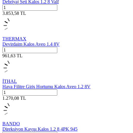
Debriyaj Seti Kalos 1.2 8 Valf
3.853,58
TL
THERMAX
Devirdaim Kalos Aveo 1.4 8V
961,63
TL
İTHAL
Hava Filitre Giriş Hortumu Kalos Aveo 1.2 8V
1.270,08
TL
BANDO
Direksiyon Kayışı Kalos 1.2 8 4PK 945