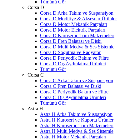
Tümünü Gör
Corsa D
Corsa D Arka Takım ve Süspansiyon
Corsa D Modifiye & Aksesuar Ürünler
Corsa D Motor Mekanik Parçaları
Corsa D Motor Elektrik Parçaları
Corsa D Karoser iç Trim Malzemeleri
Corsa D Fren Balatası ve Diski
Corsa D Multi Medya & Ses Sistemle
Corsa D Soğutma ve Radyatör
Corsa D Periyodik Bakım ve Filtre
Corsa D Dış Aydınlatma Ürünleri
Tümünü Gör
Corsa C
Corsa C Arka Takım ve Süspansiyon
Corsa C Fren Balatası ve Diski
Corsa C Periyodik Bakım ve Filtre
Corsa C Dış Aydınlatma Ürünleri
Tümünü Gör
Astra H
Astra H Arka Takım ve Süspansiyon
Astra H Karoseri ve Kaporta Ürünler
Astra H Karoser iç Trim Malzemeleri
Astra H Multi Medya & Ses Sistemle
Astra H Motor Mekanik Parçaları