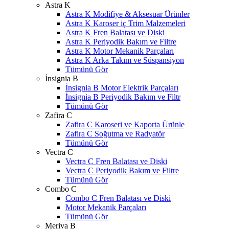
Astra K
Astra K Modifiye & Aksesuar Ürünler
Astra K Karoser iç Trim Malzemeleri
Astra K Fren Balatası ve Diski
Astra K Periyodik Bakım ve Filtre
Astra K Motor Mekanik Parçaları
Astra K Arka Takım ve Süspansiyon
Tümünü Gör
İnsignia B
İnsignia B Motor Elektrik Parçaları
İnsignia B Periyodik Bakım ve Filtr
Tümünü Gör
Zafira C
Zafira C Karoseri ve Kaporta Ürünle
Zafira C Soğutma ve Radyatör
Tümünü Gör
Vectra C
Vectra C Fren Balatası ve Diski
Vectra C Periyodik Bakım ve Filtre
Tümünü Gör
Combo C
Combo C Fren Balatası ve Diski
Motor Mekanik Parçaları
Tümünü Gör
Meriva B