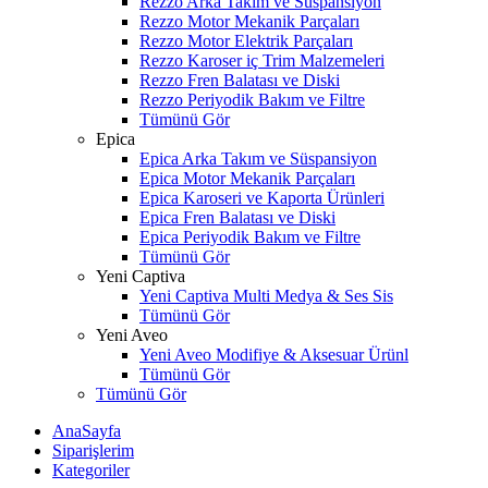
Rezzo Arka Takım ve Süspansiyon
Rezzo Motor Mekanik Parçaları
Rezzo Motor Elektrik Parçaları
Rezzo Karoser iç Trim Malzemeleri
Rezzo Fren Balatası ve Diski
Rezzo Periyodik Bakım ve Filtre
Tümünü Gör
Epica
Epica Arka Takım ve Süspansiyon
Epica Motor Mekanik Parçaları
Epica Karoseri ve Kaporta Ürünleri
Epica Fren Balatası ve Diski
Epica Periyodik Bakım ve Filtre
Tümünü Gör
Yeni Captiva
Yeni Captiva Multi Medya & Ses Sis
Tümünü Gör
Yeni Aveo
Yeni Aveo Modifiye & Aksesuar Ürünl
Tümünü Gör
Tümünü Gör
AnaSayfa
Siparişlerim
Kategoriler