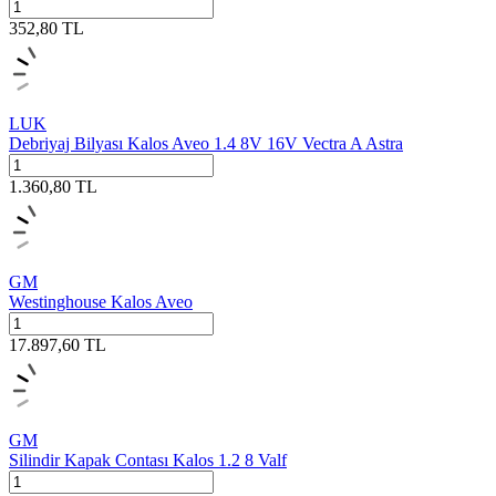
352,80
TL
LUK
Debriyaj Bilyası Kalos Aveo 1.4 8V 16V Vectra A Astra
1.360,80
TL
GM
Westinghouse Kalos Aveo
17.897,60
TL
GM
Silindir Kapak Contası Kalos 1.2 8 Valf