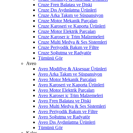
Cruze Fren Balatası ve Diski
Cruze Dış Aydınlatma Ürünleri
Cruze Arka Takım ve Süspansiyon
Cruze Motor Mekanik Parçaları
Cruze Karoseri ve Kaporta Ürünleri
Cruze Motor Elektrik Parçaları
Cruze Karoser iç Trim Malzemeleri
Cruze Multi Medya & Ses Sistemleri
Cruze Periyodik Bakım ve Filtre
Cruze Soğutma ve Radyatör
Tümünü Gör
Aveo
Aveo Modifiye & Aksesuar Ürünleri
Aveo Arka Takım ve Süspansiyon
Aveo Motor Mekanik Parçaları
Aveo Karoseri ve Kaporta Ürünleri
Aveo Motor Elektrik Parçaları
Aveo Karoser iç Trim Malzemeleri
Aveo Fren Balatası ve Diski
Aveo Multi Medya & Ses Sistemleri
Aveo Periyodik Bakım ve Filtre
Aveo Soğutma ve Radyatör
Aveo Dış Aydınlatma Ürünleri
Tümünü Gör
Kalos