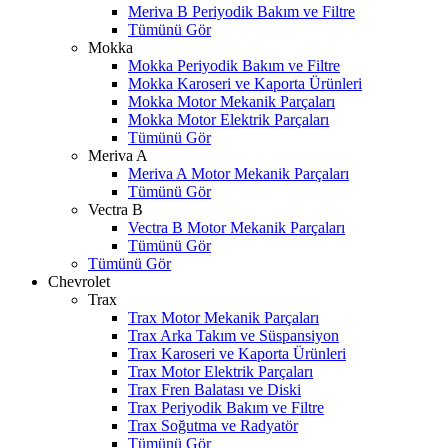
Meriva B Periyodik Bakım ve Filtre
Tümünü Gör
Mokka
Mokka Periyodik Bakım ve Filtre
Mokka Karoseri ve Kaporta Ürünleri
Mokka Motor Mekanik Parçaları
Mokka Motor Elektrik Parçaları
Tümünü Gör
Meriva A
Meriva A Motor Mekanik Parçaları
Tümünü Gör
Vectra B
Vectra B Motor Mekanik Parçaları
Tümünü Gör
Tümünü Gör
Chevrolet
Trax
Trax Motor Mekanik Parçaları
Trax Arka Takım ve Süspansiyon
Trax Karoseri ve Kaporta Ürünleri
Trax Motor Elektrik Parçaları
Trax Fren Balatası ve Diski
W
h
t
s
a
p
p
D
e
s
t
e
H
a
t
t
Trax Periyodik Bakım ve Filtre
Trax Soğutma ve Radyatör
Tümünü Gör