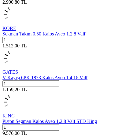
2.900,80
TL
KORE
Sekman Takım 0.50 Kalos Aveo 1.2 8 Valf
1.512,00
TL
GATES
V Kayışı 6PK 1873 Kalos Aveo 1.4 16 Valf
1.159,20
TL
KING
Piston Segman Kalos Aveo 1.2 8 Valf STD King
9.576,00
TL