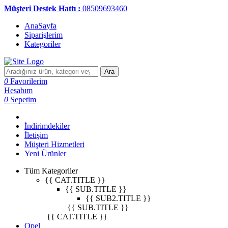
Müşteri Destek Hattı :
08509693460
AnaSayfa
Siparişlerim
Kategoriler
Ara
0
Favorilerim
Hesabım
0
Sepetim
İndirimdekiler
İletişim
Müşteri Hizmetleri
Yeni Ürünler
Tüm Kategoriler
{{ CAT.TITLE }}
{{ SUB.TITLE }}
{{ SUB2.TITLE }}
{{ SUB.TITLE }}
{{ CAT.TITLE }}
Opel