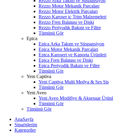
Rezzo Arka Takım ve Süspansiyon
Rezzo Motor Mekanik Parçaları
Rezzo Motor Elektrik Parçaları
Rezzo Karoser iç Trim Malzemeleri
Rezzo Fren Balatası ve Diski
Rezzo Periyodik Bakım ve Filtre
Tümünü Gör
Epica
Epica Arka Takım ve Süspansiyon
Epica Motor Mekanik Parçaları
Epica Karoseri ve Kaporta Ürünleri
Epica Fren Balatası ve Diski
Epica Periyodik Bakım ve Filtre
Tümünü Gör
Yeni Captiva
Yeni Captiva Multi Medya & Ses Sis
Tümünü Gör
Yeni Aveo
Yeni Aveo Modifiye & Aksesuar Ürünl
Tümünü Gör
Tümünü Gör
AnaSayfa
Siparişlerim
Kategoriler