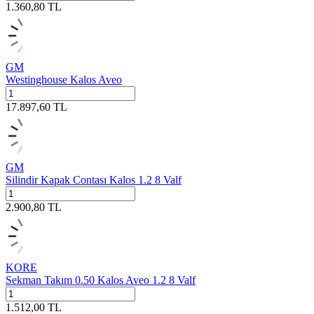
1.360,80
TL
GM
Westinghouse Kalos Aveo
17.897,60
TL
GM
Silindir Kapak Contası Kalos 1.2 8 Valf
2.900,80
TL
KORE
Sekman Takım 0.50 Kalos Aveo 1.2 8 Valf
1.512,00
TL