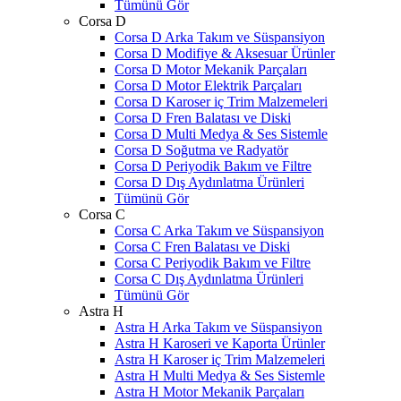
Tümünü Gör
Corsa D
Corsa D Arka Takım ve Süspansiyon
Corsa D Modifiye & Aksesuar Ürünler
Corsa D Motor Mekanik Parçaları
Corsa D Motor Elektrik Parçaları
Corsa D Karoser iç Trim Malzemeleri
Corsa D Fren Balatası ve Diski
Corsa D Multi Medya & Ses Sistemle
Corsa D Soğutma ve Radyatör
Corsa D Periyodik Bakım ve Filtre
Corsa D Dış Aydınlatma Ürünleri
Tümünü Gör
Corsa C
Corsa C Arka Takım ve Süspansiyon
Corsa C Fren Balatası ve Diski
Corsa C Periyodik Bakım ve Filtre
Corsa C Dış Aydınlatma Ürünleri
Tümünü Gör
Astra H
Astra H Arka Takım ve Süspansiyon
Astra H Karoseri ve Kaporta Ürünler
Astra H Karoser iç Trim Malzemeleri
Astra H Multi Medya & Ses Sistemle
Astra H Motor Mekanik Parçaları