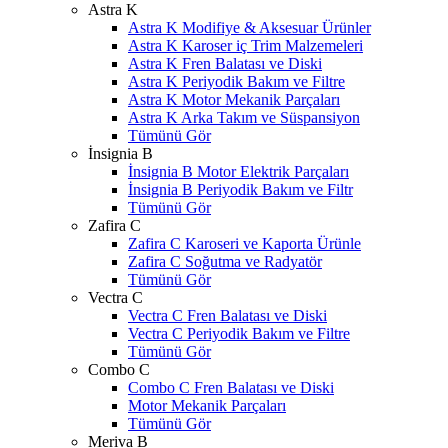
Astra K
Astra K Modifiye & Aksesuar Ürünler
Astra K Karoser iç Trim Malzemeleri
Astra K Fren Balatası ve Diski
Astra K Periyodik Bakım ve Filtre
Astra K Motor Mekanik Parçaları
Astra K Arka Takım ve Süspansiyon
Tümünü Gör
İnsignia B
İnsignia B Motor Elektrik Parçaları
İnsignia B Periyodik Bakım ve Filtr
Tümünü Gör
Zafira C
Zafira C Karoseri ve Kaporta Ürünle
Zafira C Soğutma ve Radyatör
Tümünü Gör
Vectra C
Vectra C Fren Balatası ve Diski
Vectra C Periyodik Bakım ve Filtre
Tümünü Gör
Combo C
Combo C Fren Balatası ve Diski
Motor Mekanik Parçaları
Tümünü Gör
Meriva B