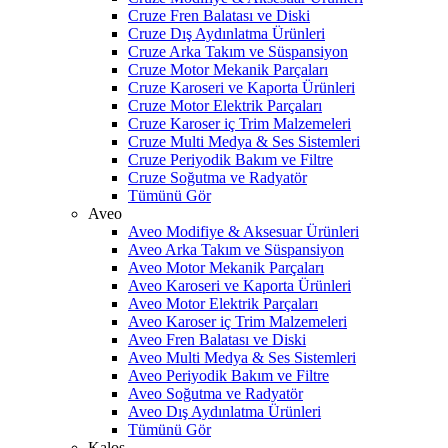
Cruze Fren Balatası ve Diski
Cruze Dış Aydınlatma Ürünleri
Cruze Arka Takım ve Süspansiyon
Cruze Motor Mekanik Parçaları
Cruze Karoseri ve Kaporta Ürünleri
Cruze Motor Elektrik Parçaları
Cruze Karoser iç Trim Malzemeleri
Cruze Multi Medya & Ses Sistemleri
Cruze Periyodik Bakım ve Filtre
Cruze Soğutma ve Radyatör
Tümünü Gör
Aveo
Aveo Modifiye & Aksesuar Ürünleri
Aveo Arka Takım ve Süspansiyon
Aveo Motor Mekanik Parçaları
Aveo Karoseri ve Kaporta Ürünleri
Aveo Motor Elektrik Parçaları
Aveo Karoser iç Trim Malzemeleri
Aveo Fren Balatası ve Diski
Aveo Multi Medya & Ses Sistemleri
Aveo Periyodik Bakım ve Filtre
Aveo Soğutma ve Radyatör
Aveo Dış Aydınlatma Ürünleri
Tümünü Gör
Kalos