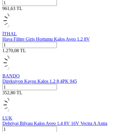
961,63
TL
İTHAL
Hava Filitre Giriş Hortumu Kalos Aveo 1.2 8V
1.270,08
TL
BANDO
Direksiyon Kayışı Kalos 1.2 8 4PK 945
352,80
TL
LUK
Debriyaj Bilyası Kalos Aveo 1.4 8V 16V Vectra A Astra