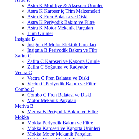
Astra K Modifiye & Aksesuar Ürünler
Astra K Karoser iç Trim Malzemeleri
Astra K Fren Balatası ve Diski
Astra K Periyodik Bakım ve Filtre
Astra K Motor Mekanik Parçaları
Tüm Ürünler
İnsignia B
İnsignia B Motor Elektrik Parçaları
İnsignia B Periyodik Bakım ve Filtr
Zafira C
Zafira C Karoseri ve Kaporta Ürünle
Zafira C Soğutma ve Radyatör
Vectra C
Vectra C Fren Balatası ve Diski
Vectra C Periyodik Bakım ve Filtre
Combo C
Combo C Fren Balatası ve Diski
Motor Mekanik Parçaları
Meriva B
Meriva B Periyodik Bakım ve Filtre
Mokka
Mokka Periyodik Bakım ve Filtre
Mokka Karoseri ve Kaporta Ürünleri
Mokka Motor Mekanik Parçaları