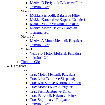
Meriva B Periyodik Bakım ve Filtre
Tümünü Gör
Mokka
Mokka Periyodik Bakım ve Filtre
Mokka Karoseri ve Kaporta Ürünleri
Mokka Motor Mekanik Parçaları
Mokka Motor Elektrik Parçaları
Tümünü Gör
Meriva A
Meriva A Motor Mekanik Parçaları
Tümünü Gör
Vectra B
Vectra B Motor Mekanik Parçaları
Tümünü Gör
Tümünü Gör
Chevrolet
Trax
Trax Motor Mekanik Parçaları
Trax Arka Takım ve Süspansiyon
Trax Karoseri ve Kaporta Ürünleri
Trax Motor Elektrik Parçaları
Trax Fren Balatası ve Diski
W
h
t
s
a
p
p
D
e
s
t
e
H
a
t
t
Trax Periyodik Bakım ve Filtre
Trax Soğutma ve Radyatör
Tümünü Gör