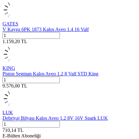
GATES
V Kayışı 6PK 1873 Kalos Aveo 1.4 16 Valf
1.159,20
TL
KING
Piston Segman Kalos Aveo 1.2 8 Valf STD King
9.576,00
TL
LUK
Debriyaj Bilyası Kalos Aveo 1.2 8V 16V Spark LUK
710,14
TL
E-Bülten Aboneliği