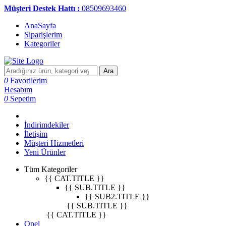
Müşteri Destek Hattı :
08509693460
AnaSayfa
Siparişlerim
Kategoriler
Ara
0
Favorilerim
Hesabım
0
Sepetim
İndirimdekiler
İletişim
Müşteri Hizmetleri
Yeni Ürünler
Tüm Kategoriler
{{ CAT.TITLE }}
{{ SUB.TITLE }}
{{ SUB2.TITLE }}
{{ SUB.TITLE }}
{{ CAT.TITLE }}
Opel