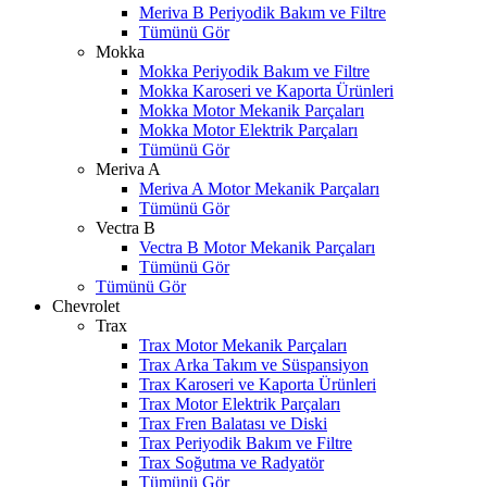
Meriva B Periyodik Bakım ve Filtre
Tümünü Gör
Mokka
Mokka Periyodik Bakım ve Filtre
Mokka Karoseri ve Kaporta Ürünleri
Mokka Motor Mekanik Parçaları
Mokka Motor Elektrik Parçaları
Tümünü Gör
Meriva A
Meriva A Motor Mekanik Parçaları
Tümünü Gör
Vectra B
Vectra B Motor Mekanik Parçaları
Tümünü Gör
Tümünü Gör
Chevrolet
Trax
Trax Motor Mekanik Parçaları
Trax Arka Takım ve Süspansiyon
Trax Karoseri ve Kaporta Ürünleri
Trax Motor Elektrik Parçaları
Trax Fren Balatası ve Diski
Trax Periyodik Bakım ve Filtre
W
h
t
s
a
p
p
D
e
s
t
e
H
a
t
t
Trax Soğutma ve Radyatör
Tümünü Gör