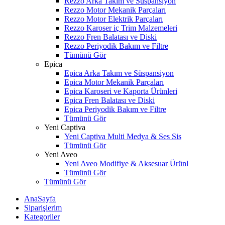
Rezzo Arka Takım ve Süspansiyon
Rezzo Motor Mekanik Parçaları
Rezzo Motor Elektrik Parçaları
Rezzo Karoser iç Trim Malzemeleri
Rezzo Fren Balatası ve Diski
Rezzo Periyodik Bakım ve Filtre
Tümünü Gör
Epica
Epica Arka Takım ve Süspansiyon
Epica Motor Mekanik Parçaları
Epica Karoseri ve Kaporta Ürünleri
Epica Fren Balatası ve Diski
Epica Periyodik Bakım ve Filtre
Tümünü Gör
Yeni Captiva
Yeni Captiva Multi Medya & Ses Sis
Tümünü Gör
Yeni Aveo
Yeni Aveo Modifiye & Aksesuar Ürünl
Tümünü Gör
Tümünü Gör
AnaSayfa
Siparişlerim
Kategoriler