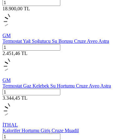
18.900,00
TL
GM
Termostat Yağ Soğutucu Su Borusu Cruze Aveo Astra
2.451,46
TL
GM
Termostat Gaz Kelebek Su Hortumu Cruze Aveo Astra
3.344,45
TL
İTHAL
Kalorifer Hortumu Giriş Cruze Muadil