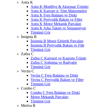
Astra K
Astra K Modifiye & Aksesuar Ürünler
Astra K Karoser iç Trim Malzemeleri
Astra K Fren Balatası ve Diski
Astra K Periyodik Bakım ve Filtre
Astra K Motor Mekanik Parçaları
Astra K Arka Takım ve Süspansiyon
Tümünü Gör
İnsignia B
İnsignia B Motor Elektrik Parçaları
İnsignia B Periyodik Bakım ve Filtr
Tümünü Gör
Zafira C
Zafira C Karoseri ve Kaporta Ürünle
Zafira C Soğutma ve Radyatör
Tümünü Gör
Vectra C
Vectra C Fren Balatası ve Diski
Vectra C Periyodik Bakım ve Filtre
Tümünü Gör
Combo C
Combo C Fren Balatası ve Diski
Motor Mekanik Parçaları
Tümünü Gör
Meriva B