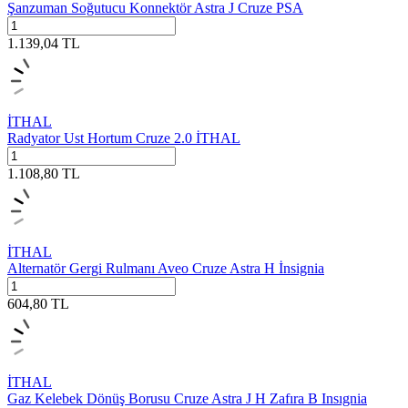
Şanzuman Soğutucu Konnektör Astra J Cruze PSA
1.139,04
TL
İTHAL
Radyator Ust Hortum Cruze 2.0 İTHAL
1.108,80
TL
İTHAL
Alternatör Gergi Rulmanı Aveo Cruze Astra H İnsignia
604,80
TL
İTHAL
Gaz Kelebek Dönüş Borusu Cruze Astra J H Zafıra B Insıgnia