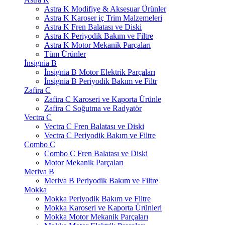
Astra K Modifiye & Aksesuar Ürünler
Astra K Karoser iç Trim Malzemeleri
Astra K Fren Balatası ve Diski
Astra K Periyodik Bakım ve Filtre
Astra K Motor Mekanik Parçaları
Tüm Ürünler
İnsignia B
İnsignia B Motor Elektrik Parçaları
İnsignia B Periyodik Bakım ve Filtr
Zafira C
Zafira C Karoseri ve Kaporta Ürünle
Zafira C Soğutma ve Radyatör
Vectra C
Vectra C Fren Balatası ve Diski
Vectra C Periyodik Bakım ve Filtre
Combo C
Combo C Fren Balatası ve Diski
Motor Mekanik Parçaları
Meriva B
Meriva B Periyodik Bakım ve Filtre
Mokka
Mokka Periyodik Bakım ve Filtre
Mokka Karoseri ve Kaporta Ürünleri
Mokka Motor Mekanik Parçaları