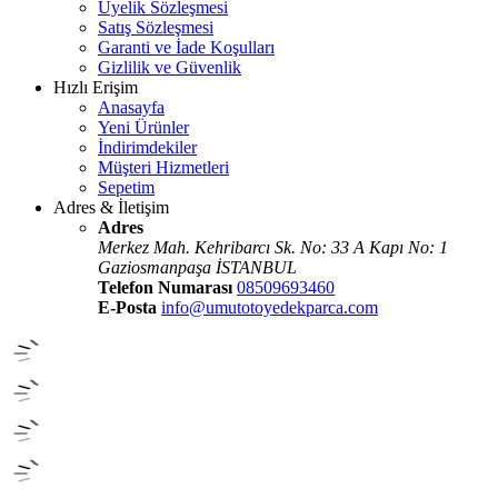
Üyelik Sözleşmesi
Satış Sözleşmesi
Garanti ve İade Koşulları
Gizlilik ve Güvenlik
Hızlı Erişim
Anasayfa
Yeni Ürünler
İndirimdekiler
Müşteri Hizmetleri
Sepetim
Adres & İletişim
Adres
Merkez Mah. Kehribarcı Sk. No: 33 A Kapı No: 1
Gaziosmanpaşa İSTANBUL
Telefon Numarası
08509693460
E-Posta
info@umutotoyedekparca.com