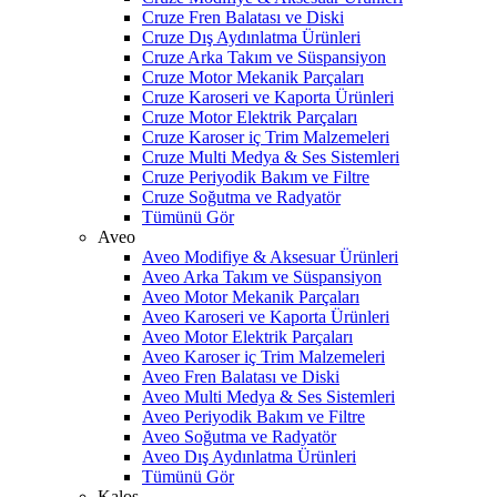
Cruze Fren Balatası ve Diski
Cruze Dış Aydınlatma Ürünleri
Cruze Arka Takım ve Süspansiyon
Cruze Motor Mekanik Parçaları
Cruze Karoseri ve Kaporta Ürünleri
Cruze Motor Elektrik Parçaları
Cruze Karoser iç Trim Malzemeleri
Cruze Multi Medya & Ses Sistemleri
Cruze Periyodik Bakım ve Filtre
Cruze Soğutma ve Radyatör
Tümünü Gör
Aveo
Aveo Modifiye & Aksesuar Ürünleri
Aveo Arka Takım ve Süspansiyon
Aveo Motor Mekanik Parçaları
Aveo Karoseri ve Kaporta Ürünleri
Aveo Motor Elektrik Parçaları
Aveo Karoser iç Trim Malzemeleri
Aveo Fren Balatası ve Diski
Aveo Multi Medya & Ses Sistemleri
Aveo Periyodik Bakım ve Filtre
Aveo Soğutma ve Radyatör
Aveo Dış Aydınlatma Ürünleri
Tümünü Gör
Kalos