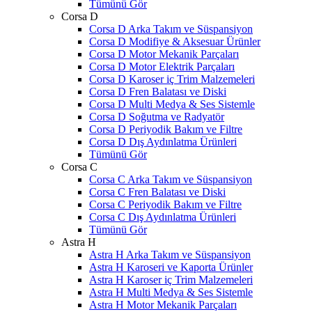
Tümünü Gör
Corsa D
Corsa D Arka Takım ve Süspansiyon
Corsa D Modifiye & Aksesuar Ürünler
Corsa D Motor Mekanik Parçaları
Corsa D Motor Elektrik Parçaları
Corsa D Karoser iç Trim Malzemeleri
Corsa D Fren Balatası ve Diski
Corsa D Multi Medya & Ses Sistemle
Corsa D Soğutma ve Radyatör
Corsa D Periyodik Bakım ve Filtre
Corsa D Dış Aydınlatma Ürünleri
Tümünü Gör
Corsa C
Corsa C Arka Takım ve Süspansiyon
Corsa C Fren Balatası ve Diski
Corsa C Periyodik Bakım ve Filtre
Corsa C Dış Aydınlatma Ürünleri
Tümünü Gör
Astra H
Astra H Arka Takım ve Süspansiyon
Astra H Karoseri ve Kaporta Ürünler
Astra H Karoser iç Trim Malzemeleri
Astra H Multi Medya & Ses Sistemle
Astra H Motor Mekanik Parçaları