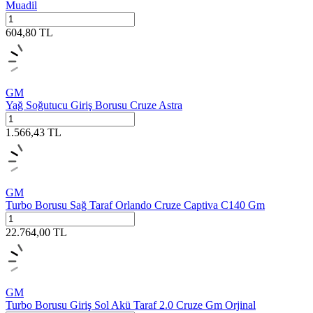
Muadil
604,80
TL
GM
Yağ Soğutucu Giriş Borusu Cruze Astra
1.566,43
TL
GM
Turbo Borusu Sağ Taraf Orlando Cruze Captiva C140 Gm
22.764,00
TL
GM
Turbo Borusu Giriş Sol Akü Taraf 2.0 Cruze Gm Orjinal