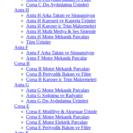
Corsa C Dış Aydınlatma Ürünleri
Astra H
Astra H Arka Takım ve Süspansiyon
Astra H Karoseri ve Kaporta Ürünler
Astra H Karoser iç Trim Malzemeleri
Astra H Multi Medya & Ses Sistemle
Astra H Motor Mekanik Parçaları
Tüm Ürünler
Astra F
Astra F Arka Takım ve Süspansiyon
Astra F Motor Mekanik Parçalar
Corsa B
Corsa B Motor Mekanik Parçaları
Corsa B Periyodik Bakım ve Filtre
Corsa B Karoser iç Trim Malzemeleri
Astra G
Astra G Motor Mekanik Parçaları
Astra G Soğutma ve Radyatör
Astra G Dış Aydınlatma Ürünleri
Corsa E
Corsa E Modifiye & Aksesuar Ürünle
Corsa E Motor Mekanik Parçaları
Corsa E Motor Elektrik Parçaları
Corsa E Periyodik Bakım ve Filtre
Astra K