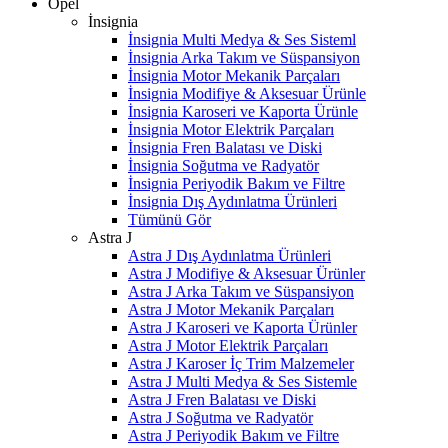
Opel
İnsignia
İnsignia Multi Medya & Ses Sisteml
İnsignia Arka Takım ve Süspansiyon
İnsignia Motor Mekanik Parçaları
İnsignia Modifiye & Aksesuar Ürünle
İnsignia Karoseri ve Kaporta Ürünle
İnsignia Motor Elektrik Parçaları
İnsignia Fren Balatası ve Diski
İnsignia Soğutma ve Radyatör
İnsignia Periyodik Bakım ve Filtre
İnsignia Dış Aydınlatma Ürünleri
Tümünü Gör
Astra J
Astra J Dış Aydınlatma Ürünleri
Astra J Modifiye & Aksesuar Ürünler
Astra J Arka Takım ve Süspansiyon
Astra J Motor Mekanik Parçaları
Astra J Karoseri ve Kaporta Ürünler
Astra J Motor Elektrik Parçaları
Astra J Karoser İç Trim Malzemeler
Astra J Multi Medya & Ses Sistemle
Astra J Fren Balatası ve Diski
Astra J Soğutma ve Radyatör
Astra J Periyodik Bakım ve Filtre