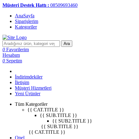
Müşteri Destek Hattı :
08509693460
AnaSayfa
Siparişlerim
Kategoriler
Ara
0
Favorilerim
Hesabım
0
Sepetim
İndirimdekiler
İletişim
Müşteri Hizmetleri
Yeni Ürünler
Tüm Kategoriler
{{ CAT.TITLE }}
{{ SUB.TITLE }}
{{ SUB2.TITLE }}
{{ SUB.TITLE }}
{{ CAT.TITLE }}
Opel