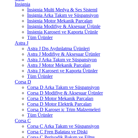
İnsignia
İnsignia Multi Medya & Ses Sisteml
İnsignia Arka Takım ve Süspansiyon
İnsignia Motor Mekanik Parçaları
İnsignia Modifiye & Aksesuar Ürünle
İnsignia Karoseri ve Kaporta Ürünle
Tüm Ürünler
Astra J
Astra J Dış Aydınlatma Ürünleri
Astra J Modifiye & Aksesuar Ürünler
Astra J Arka Takım ve Süspansiyon
Astra J Motor Mekanik Parçaları
Astra J Karoseri ve Kaporta Ürünler
Tüm Ürünler
Corsa D
Corsa D Arka Takım ve Süspansiyon
Corsa D Modifiye & Aksesuar Ürünler
Corsa D Motor Mekanik Parçaları
Corsa D Motor Elektrik Parçaları
Corsa D Karoser iç Trim Malzemeleri
Tüm Ürünler
Corsa C
Corsa C Arka Takım ve Süspansiyon
Corsa C Fren Balatası ve Diski
Corsa C Periyodik Bakım ve Filtre