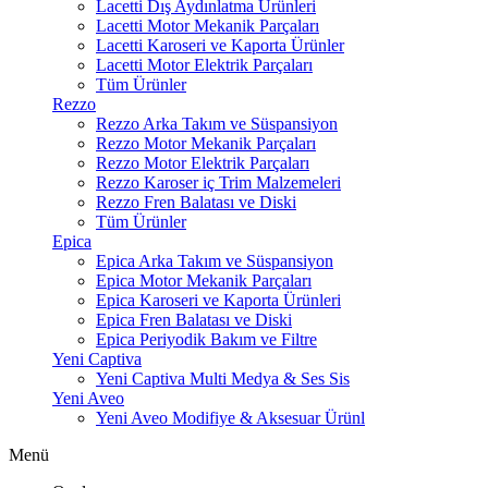
Lacetti Dış Aydınlatma Ürünleri
Lacetti Motor Mekanik Parçaları
Lacetti Karoseri ve Kaporta Ürünler
Lacetti Motor Elektrik Parçaları
Tüm Ürünler
Rezzo
Rezzo Arka Takım ve Süspansiyon
Rezzo Motor Mekanik Parçaları
Rezzo Motor Elektrik Parçaları
Rezzo Karoser iç Trim Malzemeleri
Rezzo Fren Balatası ve Diski
Tüm Ürünler
Epica
Epica Arka Takım ve Süspansiyon
Epica Motor Mekanik Parçaları
Epica Karoseri ve Kaporta Ürünleri
Epica Fren Balatası ve Diski
Epica Periyodik Bakım ve Filtre
Yeni Captiva
Yeni Captiva Multi Medya & Ses Sis
Yeni Aveo
Yeni Aveo Modifiye & Aksesuar Ürünl
Menü