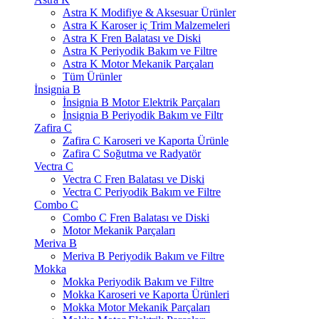
Astra K Modifiye & Aksesuar Ürünler
Astra K Karoser iç Trim Malzemeleri
Astra K Fren Balatası ve Diski
Astra K Periyodik Bakım ve Filtre
Astra K Motor Mekanik Parçaları
Tüm Ürünler
İnsignia B
İnsignia B Motor Elektrik Parçaları
İnsignia B Periyodik Bakım ve Filtr
Zafira C
Zafira C Karoseri ve Kaporta Ürünle
Zafira C Soğutma ve Radyatör
Vectra C
Vectra C Fren Balatası ve Diski
Vectra C Periyodik Bakım ve Filtre
Combo C
Combo C Fren Balatası ve Diski
Motor Mekanik Parçaları
Meriva B
Meriva B Periyodik Bakım ve Filtre
Mokka
Mokka Periyodik Bakım ve Filtre
Mokka Karoseri ve Kaporta Ürünleri
Mokka Motor Mekanik Parçaları