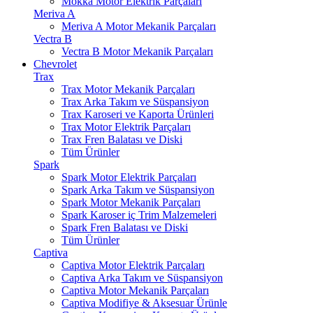
Mokka Motor Elektrik Parçaları
Meriva A
Meriva A Motor Mekanik Parçaları
Vectra B
Vectra B Motor Mekanik Parçaları
Chevrolet
Trax
Trax Motor Mekanik Parçaları
Trax Arka Takım ve Süspansiyon
Trax Karoseri ve Kaporta Ürünleri
Trax Motor Elektrik Parçaları
Trax Fren Balatası ve Diski
Tüm Ürünler
Spark
Spark Motor Elektrik Parçaları
Spark Arka Takım ve Süspansiyon
Spark Motor Mekanik Parçaları
Spark Karoser iç Trim Malzemeleri
Spark Fren Balatası ve Diski
Tüm Ürünler
Captiva
Captiva Motor Elektrik Parçaları
Captiva Arka Takım ve Süspansiyon
Captiva Motor Mekanik Parçaları
Captiva Modifiye & Aksesuar Ürünle