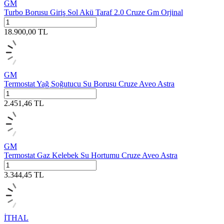
GM
Turbo Borusu Giriş Sol Akü Taraf 2.0 Cruze Gm Orjinal
18.900,00
TL
GM
Termostat Yağ Soğutucu Su Borusu Cruze Aveo Astra
2.451,46
TL
GM
Termostat Gaz Kelebek Su Hortumu Cruze Aveo Astra
3.344,45
TL
İTHAL