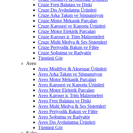
Cruze Fren Balatası ve Diski
Cruze Dış Aydınlatma Ürünleri
Cruze Arka Takım ve Süspansiyon
Cruze Motor Mekanik Parçaları
Cruze Karoseri ve Kaporta Ürünleri
Cruze Motor Elektrik Parçaları
Cruze Karoser iç Trim Malzemeleri
Cruze Multi Medya & Ses Sistemleri
Cruze Periyodik Bakım ve Filtre
Cruze Soğutma ve Radyatör
Tümünü Gör
Aveo
Aveo Modifiye & Aksesuar Ürünleri
Aveo Arka Takım ve Süspansiyon
Aveo Motor Mekanik Parçaları
Aveo Karoseri ve Kaporta Ürünleri
Aveo Motor Elektrik Parçaları
Aveo Karoser iç Trim Malzemeleri
Aveo Fren Balatası ve Diski
Aveo Multi Medya & Ses Sistemleri
Aveo Periyodik Bakım ve Filtre
Aveo Soğutma ve Radyatör
Aveo Dış Aydınlatma Ürünleri
Tümünü Gör
Kalos