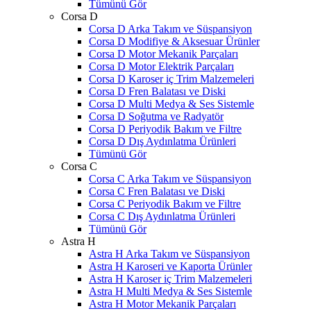
Tümünü Gör
Corsa D
Corsa D Arka Takım ve Süspansiyon
Corsa D Modifiye & Aksesuar Ürünler
Corsa D Motor Mekanik Parçaları
Corsa D Motor Elektrik Parçaları
Corsa D Karoser iç Trim Malzemeleri
Corsa D Fren Balatası ve Diski
Corsa D Multi Medya & Ses Sistemle
Corsa D Soğutma ve Radyatör
Corsa D Periyodik Bakım ve Filtre
Corsa D Dış Aydınlatma Ürünleri
Tümünü Gör
Corsa C
Corsa C Arka Takım ve Süspansiyon
Corsa C Fren Balatası ve Diski
Corsa C Periyodik Bakım ve Filtre
Corsa C Dış Aydınlatma Ürünleri
Tümünü Gör
Astra H
Astra H Arka Takım ve Süspansiyon
Astra H Karoseri ve Kaporta Ürünler
Astra H Karoser iç Trim Malzemeleri
Astra H Multi Medya & Ses Sistemle
Astra H Motor Mekanik Parçaları