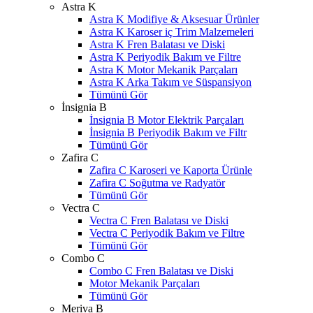
Astra K
Astra K Modifiye & Aksesuar Ürünler
Astra K Karoser iç Trim Malzemeleri
Astra K Fren Balatası ve Diski
Astra K Periyodik Bakım ve Filtre
Astra K Motor Mekanik Parçaları
Astra K Arka Takım ve Süspansiyon
Tümünü Gör
İnsignia B
İnsignia B Motor Elektrik Parçaları
İnsignia B Periyodik Bakım ve Filtr
Tümünü Gör
Zafira C
Zafira C Karoseri ve Kaporta Ürünle
Zafira C Soğutma ve Radyatör
Tümünü Gör
Vectra C
Vectra C Fren Balatası ve Diski
Vectra C Periyodik Bakım ve Filtre
Tümünü Gör
Combo C
Combo C Fren Balatası ve Diski
Motor Mekanik Parçaları
Tümünü Gör
Meriva B