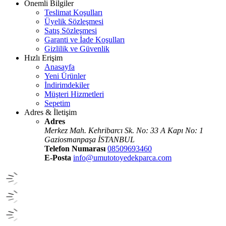
Önemli Bilgiler
Teslimat Koşulları
Üyelik Sözleşmesi
Satış Sözleşmesi
Garanti ve İade Koşulları
Gizlilik ve Güvenlik
Hızlı Erişim
Anasayfa
Yeni Ürünler
İndirimdekiler
Müşteri Hizmetleri
Sepetim
Adres & İletişim
Adres
Merkez Mah. Kehribarcı Sk. No: 33 A Kapı No: 1
Gaziosmanpaşa İSTANBUL
Telefon Numarası
08509693460
E-Posta
info@umutotoyedekparca.com