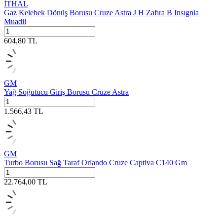
İTHAL
Gaz Kelebek Dönüş Borusu Cruze Astra J H Zafıra B Insıgnia
Muadil
604,80
TL
GM
Yağ Soğutucu Giriş Borusu Cruze Astra
1.566,43
TL
GM
Turbo Borusu Sağ Taraf Orlando Cruze Captiva C140 Gm
22.764,00
TL