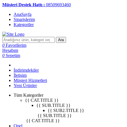
Müşteri Destek Hattı :
08509693460
AnaSayfa
Siparişlerim
Kategoriler
Ara
0
Favorilerim
Hesabım
0
Sepetim
İndirimdekiler
İletişim
Müşteri Hizmetleri
Yeni Ürünler
Tüm Kategoriler
{{ CAT.TITLE }}
{{ SUB.TITLE }}
{{ SUB2.TITLE }}
{{ SUB.TITLE }}
{{ CAT.TITLE }}
Opel