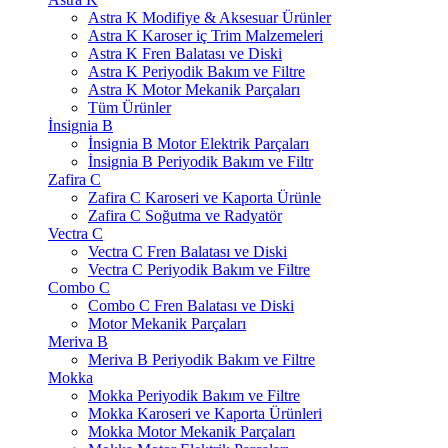
Astra K Modifiye & Aksesuar Ürünler
Astra K Karoser iç Trim Malzemeleri
Astra K Fren Balatası ve Diski
Astra K Periyodik Bakım ve Filtre
Astra K Motor Mekanik Parçaları
Tüm Ürünler
İnsignia B
İnsignia B Motor Elektrik Parçaları
İnsignia B Periyodik Bakım ve Filtr
Zafira C
Zafira C Karoseri ve Kaporta Ürünle
Zafira C Soğutma ve Radyatör
Vectra C
Vectra C Fren Balatası ve Diski
Vectra C Periyodik Bakım ve Filtre
Combo C
Combo C Fren Balatası ve Diski
Motor Mekanik Parçaları
Meriva B
Meriva B Periyodik Bakım ve Filtre
Mokka
Mokka Periyodik Bakım ve Filtre
Mokka Karoseri ve Kaporta Ürünleri
Mokka Motor Mekanik Parçaları