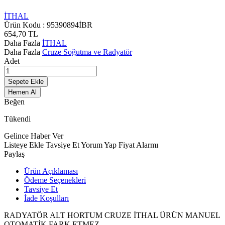
İTHAL
Ürün Kodu :
95390894İBR
654,70
TL
Daha Fazla
İTHAL
Daha Fazla
Cruze Soğutma ve Radyatör
Adet
Sepete Ekle
Hemen Al
Beğen
Tükendi
Gelince Haber Ver
Listeye Ekle
Tavsiye Et
Yorum Yap
Fiyat Alarmı
Paylaş
Ürün Açıklaması
Ödeme Seçenekleri
Tavsiye Et
İade Koşulları
RADYATÖR ALT HORTUM CRUZE İTHAL ÜRÜN MANUEL
OTOMATİK FARK ETMEZ