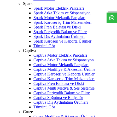
W
h
t
s
a
p
p
D
e
s
t
e
H
a
t
t
Spark
Spark Motor Elektrik Parçaları
Spark Arka Takım ve Süspansiyon
Spark Motor Mekanik Parçaları
Spark Karoser iç Trim Malzemeleri
Spark Fren Balatası ve Diski
Spark Periyodik Bakım ve Filtre
Spark Dış Aydınlatma Ürünleri
Spark Karoseri ve Kaporta Ürünler
Tümünü Gör
Captiva
Captiva Motor Elektrik Parçaları
Captiva Arka Takım ve Süspansiyon
Captiva Motor Mekanik Parçaları
Captiva Modifiye & Aksesuar Ürünle
Captiva Karoseri ve Kaporta Ürünler
Captiva Karoser iç Trim Malzemeleri
Captiva Fren Balatası ve Diski
Captiva Multi Medya & Ses Sistemle
Captiva Periyodik Bakım ve Filtre
Captiva Soğutma ve Radyatör
Captiva Dış Aydınlatma Ürünleri
Tümünü Gör
Cruze
Cruze Modifiye & Aksesuar Ürünleri