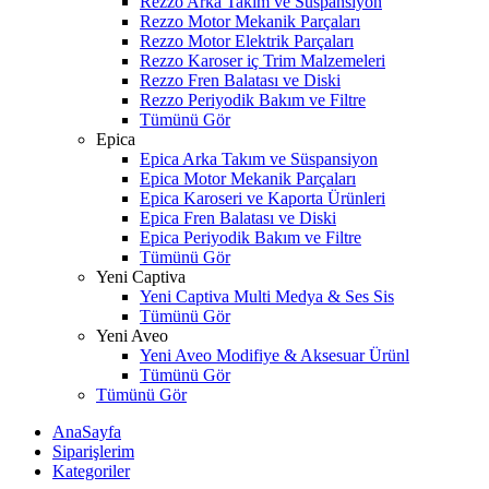
Rezzo Arka Takım ve Süspansiyon
Rezzo Motor Mekanik Parçaları
Rezzo Motor Elektrik Parçaları
Rezzo Karoser iç Trim Malzemeleri
Rezzo Fren Balatası ve Diski
Rezzo Periyodik Bakım ve Filtre
Tümünü Gör
Epica
Epica Arka Takım ve Süspansiyon
Epica Motor Mekanik Parçaları
Epica Karoseri ve Kaporta Ürünleri
Epica Fren Balatası ve Diski
Epica Periyodik Bakım ve Filtre
Tümünü Gör
Yeni Captiva
Yeni Captiva Multi Medya & Ses Sis
Tümünü Gör
Yeni Aveo
Yeni Aveo Modifiye & Aksesuar Ürünl
Tümünü Gör
Tümünü Gör
AnaSayfa
Siparişlerim
Kategoriler