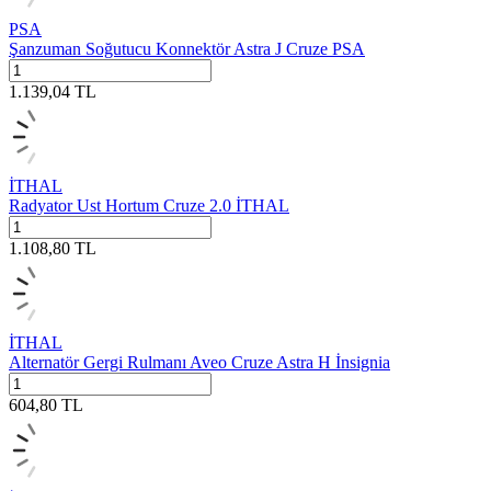
PSA
Şanzuman Soğutucu Konnektör Astra J Cruze PSA
1.139,04
TL
İTHAL
Radyator Ust Hortum Cruze 2.0 İTHAL
1.108,80
TL
İTHAL
Alternatör Gergi Rulmanı Aveo Cruze Astra H İnsignia
604,80
TL