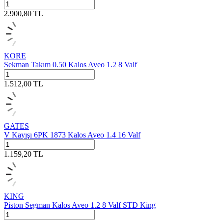
2.900,80
TL
KORE
Sekman Takım 0.50 Kalos Aveo 1.2 8 Valf
1.512,00
TL
GATES
V Kayışı 6PK 1873 Kalos Aveo 1.4 16 Valf
1.159,20
TL
KING
Piston Segman Kalos Aveo 1.2 8 Valf STD King