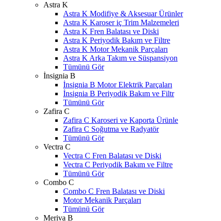
Astra K
Astra K Modifiye & Aksesuar Ürünler
Astra K Karoser iç Trim Malzemeleri
Astra K Fren Balatası ve Diski
Astra K Periyodik Bakım ve Filtre
Astra K Motor Mekanik Parçaları
Astra K Arka Takım ve Süspansiyon
Tümünü Gör
İnsignia B
İnsignia B Motor Elektrik Parçaları
İnsignia B Periyodik Bakım ve Filtr
Tümünü Gör
Zafira C
Zafira C Karoseri ve Kaporta Ürünle
Zafira C Soğutma ve Radyatör
Tümünü Gör
Vectra C
Vectra C Fren Balatası ve Diski
Vectra C Periyodik Bakım ve Filtre
Tümünü Gör
Combo C
Combo C Fren Balatası ve Diski
Motor Mekanik Parçaları
Tümünü Gör
Meriva B