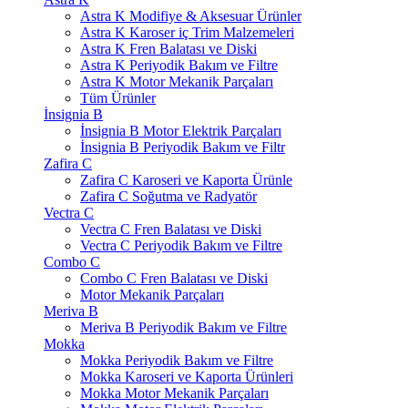
Astra K Modifiye & Aksesuar Ürünler
Astra K Karoser iç Trim Malzemeleri
Astra K Fren Balatası ve Diski
Astra K Periyodik Bakım ve Filtre
Astra K Motor Mekanik Parçaları
Tüm Ürünler
İnsignia B
İnsignia B Motor Elektrik Parçaları
İnsignia B Periyodik Bakım ve Filtr
Zafira C
Zafira C Karoseri ve Kaporta Ürünle
Zafira C Soğutma ve Radyatör
Vectra C
Vectra C Fren Balatası ve Diski
Vectra C Periyodik Bakım ve Filtre
Combo C
Combo C Fren Balatası ve Diski
Motor Mekanik Parçaları
Meriva B
Meriva B Periyodik Bakım ve Filtre
Mokka
Mokka Periyodik Bakım ve Filtre
Mokka Karoseri ve Kaporta Ürünleri
Mokka Motor Mekanik Parçaları