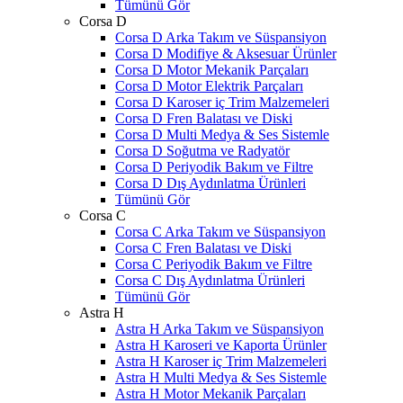
Tümünü Gör
Corsa D
Corsa D Arka Takım ve Süspansiyon
Corsa D Modifiye & Aksesuar Ürünler
Corsa D Motor Mekanik Parçaları
Corsa D Motor Elektrik Parçaları
Corsa D Karoser iç Trim Malzemeleri
Corsa D Fren Balatası ve Diski
Corsa D Multi Medya & Ses Sistemle
Corsa D Soğutma ve Radyatör
Corsa D Periyodik Bakım ve Filtre
Corsa D Dış Aydınlatma Ürünleri
Tümünü Gör
Corsa C
Corsa C Arka Takım ve Süspansiyon
Corsa C Fren Balatası ve Diski
Corsa C Periyodik Bakım ve Filtre
Corsa C Dış Aydınlatma Ürünleri
Tümünü Gör
Astra H
Astra H Arka Takım ve Süspansiyon
Astra H Karoseri ve Kaporta Ürünler
Astra H Karoser iç Trim Malzemeleri
Astra H Multi Medya & Ses Sistemle
Astra H Motor Mekanik Parçaları