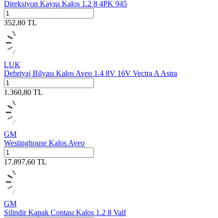
Direksiyon Kayışı Kalos 1.2 8 4PK 945
352,80
TL
LUK
Debriyaj Bilyası Kalos Aveo 1.4 8V 16V Vectra A Astra
1.360,80
TL
GM
Westinghouse Kalos Aveo
17.897,60
TL
GM
Silindir Kapak Contası Kalos 1.2 8 Valf