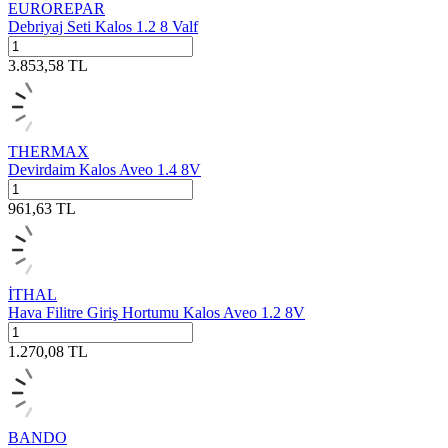
EUROREPAR
Debriyaj Seti Kalos 1.2 8 Valf
3.853,58
TL
THERMAX
Devirdaim Kalos Aveo 1.4 8V
961,63
TL
İTHAL
Hava Filitre Giriş Hortumu Kalos Aveo 1.2 8V
1.270,08
TL
BANDO