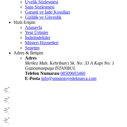
Üyelik Sözleşmesi
Satış Sözleşmesi
Garanti ve İade Koşulları
Gizlilik ve Güvenlik
Hızlı Erişim
Anasayfa
Yeni Ürünler
İndirimdekiler
Müşteri Hizmetleri
Sepetim
Adres & İletişim
Adres
Merkez Mah. Kehribarcı Sk. No: 33 A Kapı No: 1
Gaziosmanpaşa İSTANBUL
Telefon Numarası
08509693460
E-Posta
info@umutotoyedekparca.com