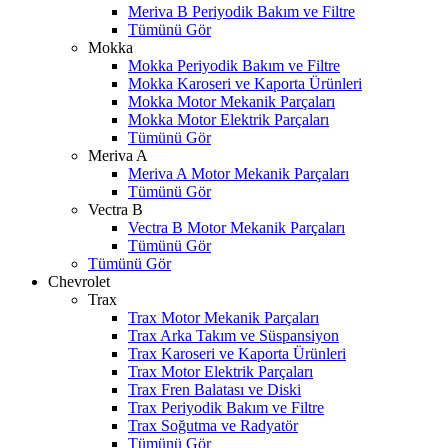
Meriva B Periyodik Bakım ve Filtre
Tümünü Gör
Mokka
Mokka Periyodik Bakım ve Filtre
Mokka Karoseri ve Kaporta Ürünleri
Mokka Motor Mekanik Parçaları
Mokka Motor Elektrik Parçaları
Tümünü Gör
Meriva A
Meriva A Motor Mekanik Parçaları
Tümünü Gör
Vectra B
Vectra B Motor Mekanik Parçaları
Tümünü Gör
Tümünü Gör
Chevrolet
Trax
Trax Motor Mekanik Parçaları
Trax Arka Takım ve Süspansiyon
Trax Karoseri ve Kaporta Ürünleri
Trax Motor Elektrik Parçaları
Trax Fren Balatası ve Diski
Trax Periyodik Bakım ve Filtre
W
h
t
s
a
p
p
D
e
s
t
e
H
a
t
t
Trax Soğutma ve Radyatör
Tümünü Gör