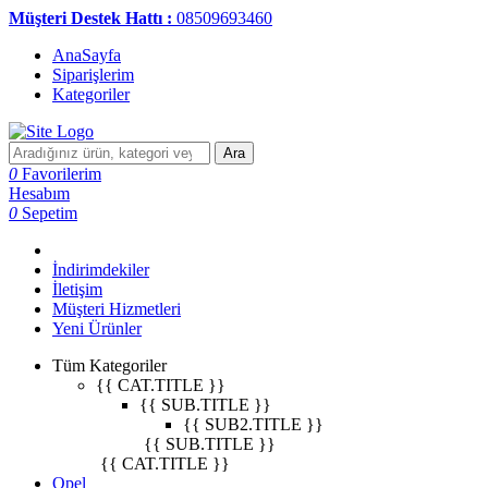
Müşteri Destek Hattı :
08509693460
AnaSayfa
Siparişlerim
Kategoriler
Ara
0
Favorilerim
Hesabım
0
Sepetim
İndirimdekiler
İletişim
Müşteri Hizmetleri
Yeni Ürünler
Tüm Kategoriler
{{ CAT.TITLE }}
{{ SUB.TITLE }}
{{ SUB2.TITLE }}
{{ SUB.TITLE }}
{{ CAT.TITLE }}
Opel