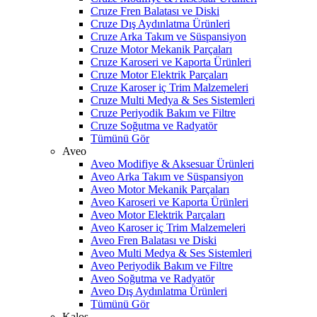
Cruze Fren Balatası ve Diski
Cruze Dış Aydınlatma Ürünleri
Cruze Arka Takım ve Süspansiyon
Cruze Motor Mekanik Parçaları
Cruze Karoseri ve Kaporta Ürünleri
Cruze Motor Elektrik Parçaları
Cruze Karoser iç Trim Malzemeleri
Cruze Multi Medya & Ses Sistemleri
Cruze Periyodik Bakım ve Filtre
Cruze Soğutma ve Radyatör
Tümünü Gör
Aveo
Aveo Modifiye & Aksesuar Ürünleri
Aveo Arka Takım ve Süspansiyon
Aveo Motor Mekanik Parçaları
Aveo Karoseri ve Kaporta Ürünleri
Aveo Motor Elektrik Parçaları
Aveo Karoser iç Trim Malzemeleri
Aveo Fren Balatası ve Diski
Aveo Multi Medya & Ses Sistemleri
Aveo Periyodik Bakım ve Filtre
Aveo Soğutma ve Radyatör
Aveo Dış Aydınlatma Ürünleri
Tümünü Gör
Kalos