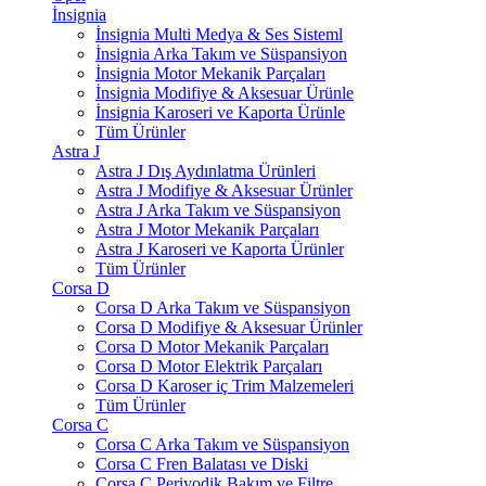
İnsignia
İnsignia Multi Medya & Ses Sisteml
İnsignia Arka Takım ve Süspansiyon
İnsignia Motor Mekanik Parçaları
İnsignia Modifiye & Aksesuar Ürünle
İnsignia Karoseri ve Kaporta Ürünle
Tüm Ürünler
Astra J
Astra J Dış Aydınlatma Ürünleri
Astra J Modifiye & Aksesuar Ürünler
Astra J Arka Takım ve Süspansiyon
Astra J Motor Mekanik Parçaları
Astra J Karoseri ve Kaporta Ürünler
Tüm Ürünler
Corsa D
Corsa D Arka Takım ve Süspansiyon
Corsa D Modifiye & Aksesuar Ürünler
Corsa D Motor Mekanik Parçaları
Corsa D Motor Elektrik Parçaları
Corsa D Karoser iç Trim Malzemeleri
Tüm Ürünler
Corsa C
Corsa C Arka Takım ve Süspansiyon
Corsa C Fren Balatası ve Diski
Corsa C Periyodik Bakım ve Filtre