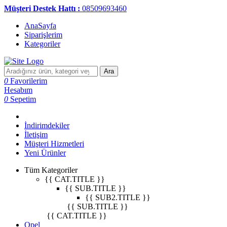
Müşteri Destek Hattı :
08509693460
AnaSayfa
Siparişlerim
Kategoriler
Ara
0
Favorilerim
Hesabım
0
Sepetim
İndirimdekiler
İletişim
Müşteri Hizmetleri
Yeni Ürünler
Tüm Kategoriler
{{ CAT.TITLE }}
{{ SUB.TITLE }}
{{ SUB2.TITLE }}
{{ SUB.TITLE }}
{{ CAT.TITLE }}
Opel