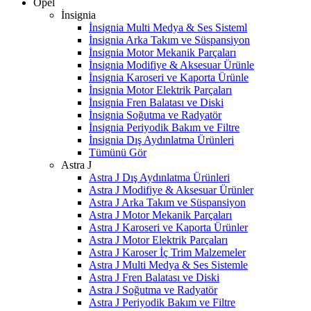
Opel
İnsignia
İnsignia Multi Medya & Ses Sisteml
İnsignia Arka Takım ve Süspansiyon
İnsignia Motor Mekanik Parçaları
İnsignia Modifiye & Aksesuar Ürünle
İnsignia Karoseri ve Kaporta Ürünle
İnsignia Motor Elektrik Parçaları
İnsignia Fren Balatası ve Diski
İnsignia Soğutma ve Radyatör
İnsignia Periyodik Bakım ve Filtre
İnsignia Dış Aydınlatma Ürünleri
Tümünü Gör
Astra J
Astra J Dış Aydınlatma Ürünleri
Astra J Modifiye & Aksesuar Ürünler
Astra J Arka Takım ve Süspansiyon
Astra J Motor Mekanik Parçaları
Astra J Karoseri ve Kaporta Ürünler
Astra J Motor Elektrik Parçaları
Astra J Karoser İç Trim Malzemeler
Astra J Multi Medya & Ses Sistemle
Astra J Fren Balatası ve Diski
Astra J Soğutma ve Radyatör
Astra J Periyodik Bakım ve Filtre