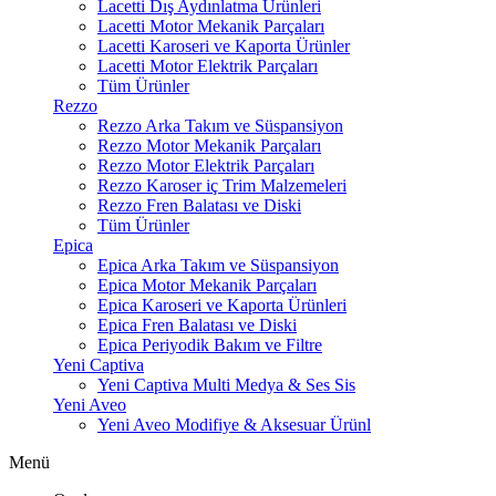
Lacetti Dış Aydınlatma Ürünleri
Lacetti Motor Mekanik Parçaları
Lacetti Karoseri ve Kaporta Ürünler
Lacetti Motor Elektrik Parçaları
Tüm Ürünler
Rezzo
Rezzo Arka Takım ve Süspansiyon
Rezzo Motor Mekanik Parçaları
Rezzo Motor Elektrik Parçaları
Rezzo Karoser iç Trim Malzemeleri
Rezzo Fren Balatası ve Diski
Tüm Ürünler
Epica
Epica Arka Takım ve Süspansiyon
Epica Motor Mekanik Parçaları
Epica Karoseri ve Kaporta Ürünleri
Epica Fren Balatası ve Diski
Epica Periyodik Bakım ve Filtre
Yeni Captiva
Yeni Captiva Multi Medya & Ses Sis
Yeni Aveo
Yeni Aveo Modifiye & Aksesuar Ürünl
Menü