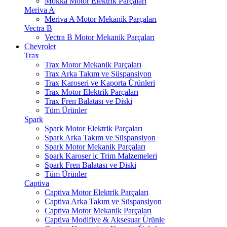
Mokka Motor Elektrik Parçaları
Meriva A
Meriva A Motor Mekanik Parçaları
Vectra B
Vectra B Motor Mekanik Parçaları
Chevrolet
Trax
Trax Motor Mekanik Parçaları
Trax Arka Takım ve Süspansiyon
Trax Karoseri ve Kaporta Ürünleri
Trax Motor Elektrik Parçaları
Trax Fren Balatası ve Diski
Tüm Ürünler
Spark
Spark Motor Elektrik Parçaları
Spark Arka Takım ve Süspansiyon
Spark Motor Mekanik Parçaları
Spark Karoser iç Trim Malzemeleri
Spark Fren Balatası ve Diski
Tüm Ürünler
Captiva
Captiva Motor Elektrik Parçaları
Captiva Arka Takım ve Süspansiyon
Captiva Motor Mekanik Parçaları
Captiva Modifiye & Aksesuar Ürünle