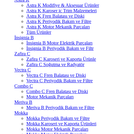
Astra K Modifiye & Aksesuar Ürünler
Astra K Karoser iç Trim Malzemeleri
Astra K Fren Balatası ve Diski
Astra K Periyodik Bakım ve Filtre
Astra K Motor Mekanik Parçaları
Tüm Ürünler
İnsignia B
İnsignia B Motor Elektrik Parçaları
İnsignia B Periyodik Bakım ve Filtr
Zafira C
Zafira C Karoseri ve Kaporta Ürünle
Zafira C Soğutma ve Radyatör
Vectra C
Vectra C Fren Balatası ve Diski
Vectra C Periyodik Bakım ve Filtre
Combo C
Combo C Fren Balatası ve Diski
Motor Mekanik Parçaları
Meriva B
Meriva B Periyodik Bakım ve Filtre
Mokka
Mokka Periyodik Bakım ve Filtre
Mokka Karoseri ve Kaporta Ürünleri
Mokka Motor Mekanik Parçaları