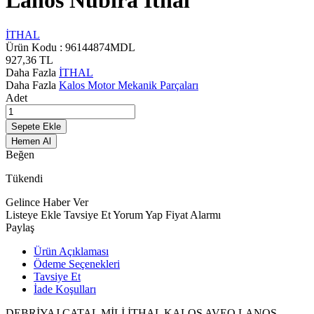
Lanos Nubira İthal
İTHAL
Ürün Kodu :
96144874MDL
927,36
TL
Daha Fazla
İTHAL
Daha Fazla
Kalos Motor Mekanik Parçaları
Adet
Sepete Ekle
Hemen Al
Beğen
Tükendi
Gelince Haber Ver
Listeye Ekle
Tavsiye Et
Yorum Yap
Fiyat Alarmı
Paylaş
Ürün Açıklaması
Ödeme Seçenekleri
Tavsiye Et
İade Koşulları
DEBRİYAJ ÇATAL MİLİ İTHAL KALOS AVEO LANOS