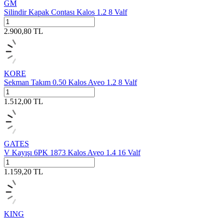
GM
Silindir Kapak Contası Kalos 1.2 8 Valf
2.900,80
TL
KORE
Sekman Takım 0.50 Kalos Aveo 1.2 8 Valf
1.512,00
TL
GATES
V Kayışı 6PK 1873 Kalos Aveo 1.4 16 Valf
1.159,20
TL
KING