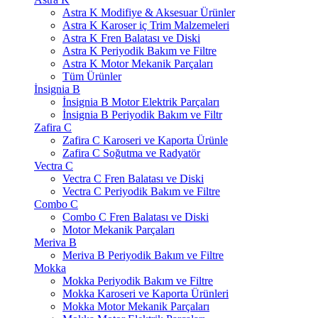
Astra K Modifiye & Aksesuar Ürünler
Astra K Karoser iç Trim Malzemeleri
Astra K Fren Balatası ve Diski
Astra K Periyodik Bakım ve Filtre
Astra K Motor Mekanik Parçaları
Tüm Ürünler
İnsignia B
İnsignia B Motor Elektrik Parçaları
İnsignia B Periyodik Bakım ve Filtr
Zafira C
Zafira C Karoseri ve Kaporta Ürünle
Zafira C Soğutma ve Radyatör
Vectra C
Vectra C Fren Balatası ve Diski
Vectra C Periyodik Bakım ve Filtre
Combo C
Combo C Fren Balatası ve Diski
Motor Mekanik Parçaları
Meriva B
Meriva B Periyodik Bakım ve Filtre
Mokka
Mokka Periyodik Bakım ve Filtre
Mokka Karoseri ve Kaporta Ürünleri
Mokka Motor Mekanik Parçaları