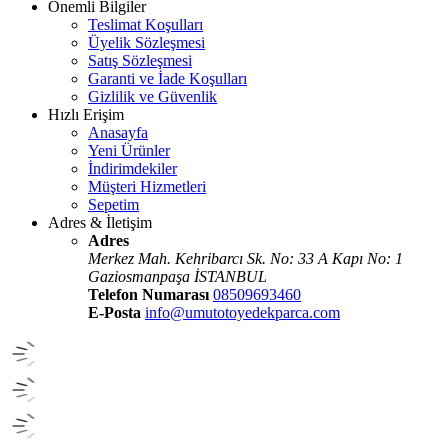
Önemli Bilgiler
Teslimat Koşulları
Üyelik Sözleşmesi
Satış Sözleşmesi
Garanti ve İade Koşulları
Gizlilik ve Güvenlik
Hızlı Erişim
Anasayfa
Yeni Ürünler
İndirimdekiler
Müşteri Hizmetleri
Sepetim
Adres & İletişim
Adres
Merkez Mah. Kehribarcı Sk. No: 33 A Kapı No: 1
Gaziosmanpaşa İSTANBUL
Telefon Numarası
08509693460
E-Posta
info@umutotoyedekparca.com