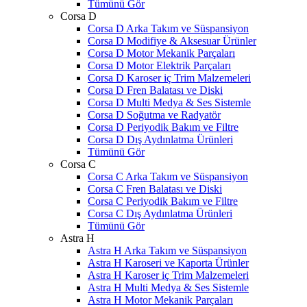
Tümünü Gör
Corsa D
Corsa D Arka Takım ve Süspansiyon
Corsa D Modifiye & Aksesuar Ürünler
Corsa D Motor Mekanik Parçaları
Corsa D Motor Elektrik Parçaları
Corsa D Karoser iç Trim Malzemeleri
Corsa D Fren Balatası ve Diski
Corsa D Multi Medya & Ses Sistemle
Corsa D Soğutma ve Radyatör
Corsa D Periyodik Bakım ve Filtre
Corsa D Dış Aydınlatma Ürünleri
Tümünü Gör
Corsa C
Corsa C Arka Takım ve Süspansiyon
Corsa C Fren Balatası ve Diski
Corsa C Periyodik Bakım ve Filtre
Corsa C Dış Aydınlatma Ürünleri
Tümünü Gör
Astra H
Astra H Arka Takım ve Süspansiyon
Astra H Karoseri ve Kaporta Ürünler
Astra H Karoser iç Trim Malzemeleri
Astra H Multi Medya & Ses Sistemle
Astra H Motor Mekanik Parçaları