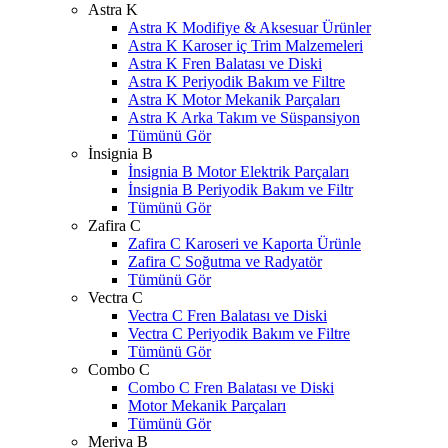
Astra K
Astra K Modifiye & Aksesuar Ürünler
Astra K Karoser iç Trim Malzemeleri
Astra K Fren Balatası ve Diski
Astra K Periyodik Bakım ve Filtre
Astra K Motor Mekanik Parçaları
Astra K Arka Takım ve Süspansiyon
Tümünü Gör
İnsignia B
İnsignia B Motor Elektrik Parçaları
İnsignia B Periyodik Bakım ve Filtr
Tümünü Gör
Zafira C
Zafira C Karoseri ve Kaporta Ürünle
Zafira C Soğutma ve Radyatör
Tümünü Gör
Vectra C
Vectra C Fren Balatası ve Diski
Vectra C Periyodik Bakım ve Filtre
Tümünü Gör
Combo C
Combo C Fren Balatası ve Diski
Motor Mekanik Parçaları
Tümünü Gör
Meriva B