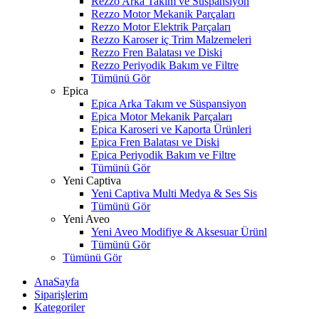
Rezzo Arka Takım ve Süspansiyon
Rezzo Motor Mekanik Parçaları
Rezzo Motor Elektrik Parçaları
Rezzo Karoser iç Trim Malzemeleri
Rezzo Fren Balatası ve Diski
Rezzo Periyodik Bakım ve Filtre
Tümünü Gör
Epica
Epica Arka Takım ve Süspansiyon
Epica Motor Mekanik Parçaları
Epica Karoseri ve Kaporta Ürünleri
Epica Fren Balatası ve Diski
Epica Periyodik Bakım ve Filtre
Tümünü Gör
Yeni Captiva
Yeni Captiva Multi Medya & Ses Sis
Tümünü Gör
Yeni Aveo
Yeni Aveo Modifiye & Aksesuar Ürünl
Tümünü Gör
Tümünü Gör
AnaSayfa
Siparişlerim
Kategoriler