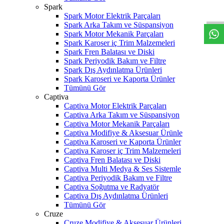
W
h
t
s
a
p
p
D
e
s
t
e
H
a
t
t
Spark
Spark Motor Elektrik Parçaları
Spark Arka Takım ve Süspansiyon
Spark Motor Mekanik Parçaları
Spark Karoser iç Trim Malzemeleri
Spark Fren Balatası ve Diski
Spark Periyodik Bakım ve Filtre
Spark Dış Aydınlatma Ürünleri
Spark Karoseri ve Kaporta Ürünler
Tümünü Gör
Captiva
Captiva Motor Elektrik Parçaları
Captiva Arka Takım ve Süspansiyon
Captiva Motor Mekanik Parçaları
Captiva Modifiye & Aksesuar Ürünle
Captiva Karoseri ve Kaporta Ürünler
Captiva Karoser iç Trim Malzemeleri
Captiva Fren Balatası ve Diski
Captiva Multi Medya & Ses Sistemle
Captiva Periyodik Bakım ve Filtre
Captiva Soğutma ve Radyatör
Captiva Dış Aydınlatma Ürünleri
Tümünü Gör
Cruze
Cruze Modifiye & Aksesuar Ürünleri