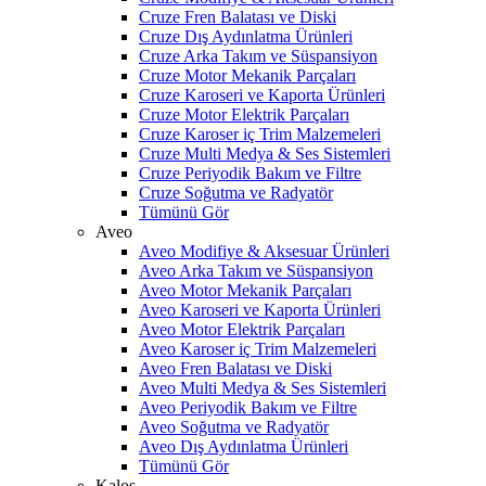
Cruze Fren Balatası ve Diski
Cruze Dış Aydınlatma Ürünleri
Cruze Arka Takım ve Süspansiyon
Cruze Motor Mekanik Parçaları
Cruze Karoseri ve Kaporta Ürünleri
Cruze Motor Elektrik Parçaları
Cruze Karoser iç Trim Malzemeleri
Cruze Multi Medya & Ses Sistemleri
Cruze Periyodik Bakım ve Filtre
Cruze Soğutma ve Radyatör
Tümünü Gör
Aveo
Aveo Modifiye & Aksesuar Ürünleri
Aveo Arka Takım ve Süspansiyon
Aveo Motor Mekanik Parçaları
Aveo Karoseri ve Kaporta Ürünleri
Aveo Motor Elektrik Parçaları
Aveo Karoser iç Trim Malzemeleri
Aveo Fren Balatası ve Diski
Aveo Multi Medya & Ses Sistemleri
Aveo Periyodik Bakım ve Filtre
Aveo Soğutma ve Radyatör
Aveo Dış Aydınlatma Ürünleri
Tümünü Gör
Kalos