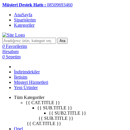
Müşteri Destek Hattı :
08509693460
AnaSayfa
Siparişlerim
Kategoriler
Ara
0
Favorilerim
Hesabım
0
Sepetim
İndirimdekiler
İletişim
Müşteri Hizmetleri
Yeni Ürünler
Tüm Kategoriler
{{ CAT.TITLE }}
{{ SUB.TITLE }}
{{ SUB2.TITLE }}
{{ SUB.TITLE }}
{{ CAT.TITLE }}
Opel