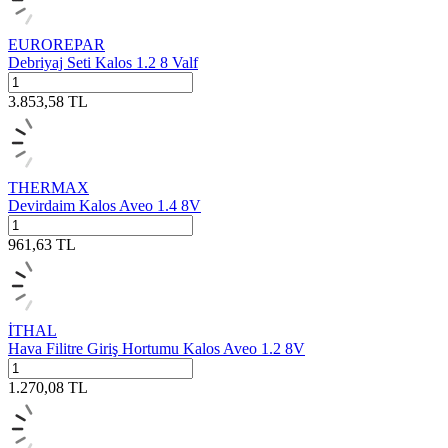
EUROREPAR
Debriyaj Seti Kalos 1.2 8 Valf
3.853,58
TL
THERMAX
Devirdaim Kalos Aveo 1.4 8V
961,63
TL
İTHAL
Hava Filitre Giriş Hortumu Kalos Aveo 1.2 8V
1.270,08
TL