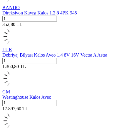
BANDO
Direksiyon Kayışı Kalos 1.2 8 4PK 945
352,80
TL
LUK
Debriyaj Bilyası Kalos Aveo 1.4 8V 16V Vectra A Astra
1.360,80
TL
GM
Westinghouse Kalos Aveo
17.897,60
TL