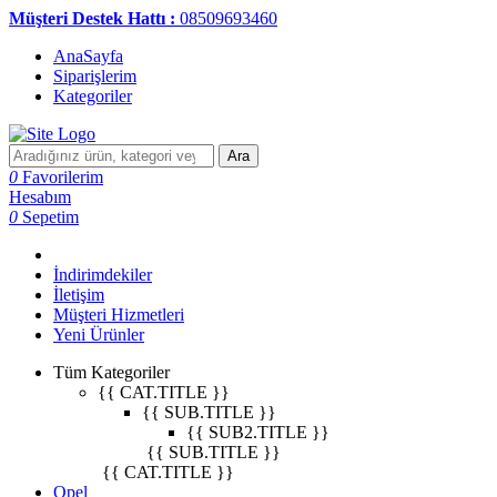
Müşteri Destek Hattı :
08509693460
AnaSayfa
Siparişlerim
Kategoriler
Ara
0
Favorilerim
Hesabım
0
Sepetim
İndirimdekiler
İletişim
Müşteri Hizmetleri
Yeni Ürünler
Tüm Kategoriler
{{ CAT.TITLE }}
{{ SUB.TITLE }}
{{ SUB2.TITLE }}
{{ SUB.TITLE }}
{{ CAT.TITLE }}
Opel