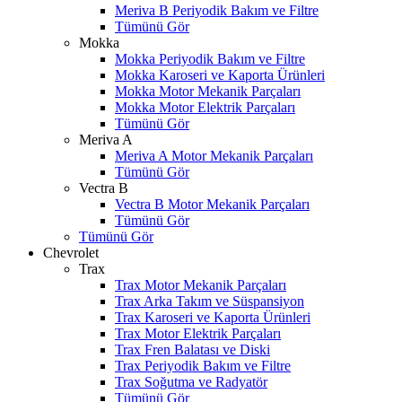
Meriva B Periyodik Bakım ve Filtre
Tümünü Gör
Mokka
Mokka Periyodik Bakım ve Filtre
Mokka Karoseri ve Kaporta Ürünleri
Mokka Motor Mekanik Parçaları
Mokka Motor Elektrik Parçaları
Tümünü Gör
Meriva A
Meriva A Motor Mekanik Parçaları
Tümünü Gör
Vectra B
Vectra B Motor Mekanik Parçaları
Tümünü Gör
Tümünü Gör
Chevrolet
Trax
Trax Motor Mekanik Parçaları
Trax Arka Takım ve Süspansiyon
Trax Karoseri ve Kaporta Ürünleri
Trax Motor Elektrik Parçaları
Trax Fren Balatası ve Diski
Trax Periyodik Bakım ve Filtre
W
h
t
s
a
p
p
D
e
s
t
e
H
a
t
t
Trax Soğutma ve Radyatör
Tümünü Gör