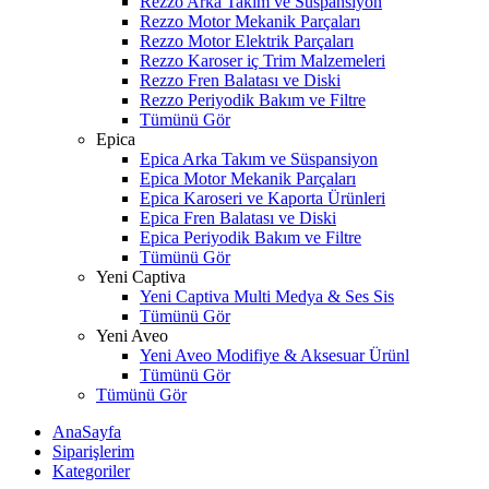
Rezzo Arka Takım ve Süspansiyon
Rezzo Motor Mekanik Parçaları
Rezzo Motor Elektrik Parçaları
Rezzo Karoser iç Trim Malzemeleri
Rezzo Fren Balatası ve Diski
Rezzo Periyodik Bakım ve Filtre
Tümünü Gör
Epica
Epica Arka Takım ve Süspansiyon
Epica Motor Mekanik Parçaları
Epica Karoseri ve Kaporta Ürünleri
Epica Fren Balatası ve Diski
Epica Periyodik Bakım ve Filtre
Tümünü Gör
Yeni Captiva
Yeni Captiva Multi Medya & Ses Sis
Tümünü Gör
Yeni Aveo
Yeni Aveo Modifiye & Aksesuar Ürünl
Tümünü Gör
Tümünü Gör
AnaSayfa
Siparişlerim
Kategoriler