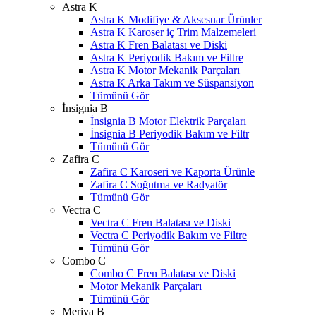
Astra K
Astra K Modifiye & Aksesuar Ürünler
Astra K Karoser iç Trim Malzemeleri
Astra K Fren Balatası ve Diski
Astra K Periyodik Bakım ve Filtre
Astra K Motor Mekanik Parçaları
Astra K Arka Takım ve Süspansiyon
Tümünü Gör
İnsignia B
İnsignia B Motor Elektrik Parçaları
İnsignia B Periyodik Bakım ve Filtr
Tümünü Gör
Zafira C
Zafira C Karoseri ve Kaporta Ürünle
Zafira C Soğutma ve Radyatör
Tümünü Gör
Vectra C
Vectra C Fren Balatası ve Diski
Vectra C Periyodik Bakım ve Filtre
Tümünü Gör
Combo C
Combo C Fren Balatası ve Diski
Motor Mekanik Parçaları
Tümünü Gör
Meriva B