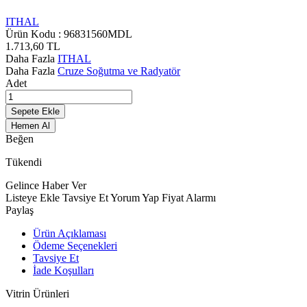
ITHAL
Ürün Kodu :
96831560MDL
1.713,60
TL
Daha Fazla
ITHAL
Daha Fazla
Cruze Soğutma ve Radyatör
Adet
Sepete Ekle
Hemen Al
Beğen
Tükendi
Gelince Haber Ver
Listeye Ekle
Tavsiye Et
Yorum Yap
Fiyat Alarmı
Paylaş
Ürün Açıklaması
Ödeme Seçenekleri
Tavsiye Et
İade Koşulları
Vitrin Ürünleri