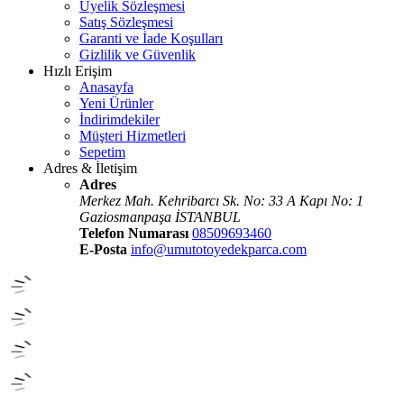
Üyelik Sözleşmesi
Satış Sözleşmesi
Garanti ve İade Koşulları
Gizlilik ve Güvenlik
Hızlı Erişim
Anasayfa
Yeni Ürünler
İndirimdekiler
Müşteri Hizmetleri
Sepetim
Adres & İletişim
Adres
Merkez Mah. Kehribarcı Sk. No: 33 A Kapı No: 1
Gaziosmanpaşa İSTANBUL
Telefon Numarası
08509693460
E-Posta
info@umutotoyedekparca.com