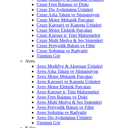
Cruze Fren Balatası ve Diski
Cruze Dış Aydınlatma Ürünleri
Cruze Arka Takım ve Süspansiyon
Cruze Motor Mekanik Parçaları
Cruze Karoseri ve Kaporta Ürünleri
Cruze Motor Elektrik Parçaları
Cruze Karoser iç Trim Malzemeleri
Cruze Multi Medya & Ses Sistemleri
Cruze Periyodik Bakım ve Filtre
Cruze Soğutma ve Radyatör
Tümünü Gör
Aveo
Aveo Modifiye & Aksesuar Ürünleri
Aveo Arka Takım ve Süspansiyon
Aveo Motor Mekanik Parçaları
Aveo Karoseri ve Kaporta Ürünleri
Aveo Motor Elektrik Parçaları
Aveo Karoser iç Trim Malzemeleri
Aveo Fren Balatası ve Diski
Aveo Multi Medya & Ses Sistemleri
Aveo Periyodik Bakım ve Filtre
Aveo Soğutma ve Radyatör
Aveo Dış Aydınlatma Ürünleri
Tümünü Gör
Kalos