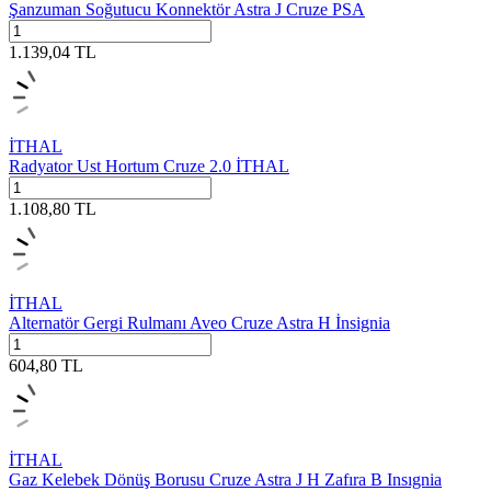
Şanzuman Soğutucu Konnektör Astra J Cruze PSA
1.139,04
TL
İTHAL
Radyator Ust Hortum Cruze 2.0 İTHAL
1.108,80
TL
İTHAL
Alternatör Gergi Rulmanı Aveo Cruze Astra H İnsignia
604,80
TL
İTHAL
Gaz Kelebek Dönüş Borusu Cruze Astra J H Zafıra B Insıgnia