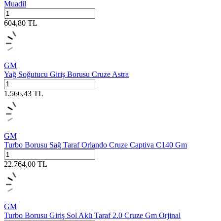
Muadil
604,80
TL
GM
Yağ Soğutucu Giriş Borusu Cruze Astra
1.566,43
TL
GM
Turbo Borusu Sağ Taraf Orlando Cruze Captiva C140 Gm
22.764,00
TL
GM
Turbo Borusu Giriş Sol Akü Taraf 2.0 Cruze Gm Orjinal