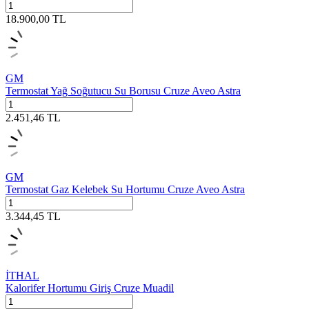
18.900,00
TL
GM
Termostat Yağ Soğutucu Su Borusu Cruze Aveo Astra
2.451,46
TL
GM
Termostat Gaz Kelebek Su Hortumu Cruze Aveo Astra
3.344,45
TL
İTHAL
Kalorifer Hortumu Giriş Cruze Muadil