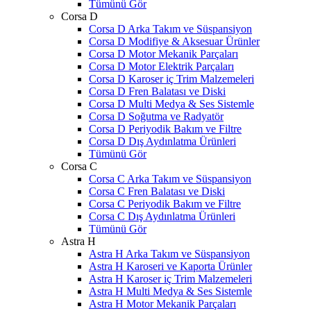
Tümünü Gör
Corsa D
Corsa D Arka Takım ve Süspansiyon
Corsa D Modifiye & Aksesuar Ürünler
Corsa D Motor Mekanik Parçaları
Corsa D Motor Elektrik Parçaları
Corsa D Karoser iç Trim Malzemeleri
Corsa D Fren Balatası ve Diski
Corsa D Multi Medya & Ses Sistemle
Corsa D Soğutma ve Radyatör
Corsa D Periyodik Bakım ve Filtre
Corsa D Dış Aydınlatma Ürünleri
Tümünü Gör
Corsa C
Corsa C Arka Takım ve Süspansiyon
Corsa C Fren Balatası ve Diski
Corsa C Periyodik Bakım ve Filtre
Corsa C Dış Aydınlatma Ürünleri
Tümünü Gör
Astra H
Astra H Arka Takım ve Süspansiyon
Astra H Karoseri ve Kaporta Ürünler
Astra H Karoser iç Trim Malzemeleri
Astra H Multi Medya & Ses Sistemle
Astra H Motor Mekanik Parçaları