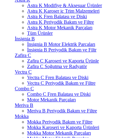
Astra K Modifiye & Aksesuar Ürünler
Astra K Karoser iç Trim Malzemeleri
Astra K Fren Balatası ve Diski
Astra K Periyodik Bakım ve Filtre
Astra K Motor Mekanik Parçaları
Tüm Ürünler
İnsignia B
İnsignia B Motor Elektrik Parçaları
İnsignia B Periyodik Bakım ve Filtr
Zafira C
Zafira C Karoseri ve Kaporta Ürünle
Zafira C Soğutma ve Radyatör
Vectra C
Vectra C Fren Balatası ve Diski
Vectra C Periyodik Bakım ve Filtre
Combo C
Combo C Fren Balatası ve Diski
Motor Mekanik Parçaları
Meriva B
Meriva B Periyodik Bakım ve Filtre
Mokka
Mokka Periyodik Bakım ve Filtre
Mokka Karoseri ve Kaporta Ürünleri
Mokka Motor Mekanik Parçaları