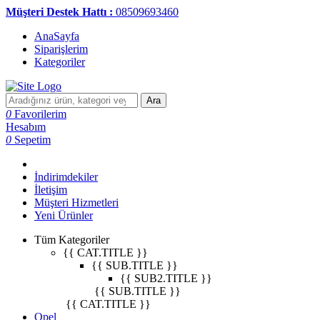
Müşteri Destek Hattı :
08509693460
AnaSayfa
Siparişlerim
Kategoriler
Ara
0
Favorilerim
Hesabım
0
Sepetim
İndirimdekiler
İletişim
Müşteri Hizmetleri
Yeni Ürünler
Tüm Kategoriler
{{ CAT.TITLE }}
{{ SUB.TITLE }}
{{ SUB2.TITLE }}
{{ SUB.TITLE }}
{{ CAT.TITLE }}
Opel