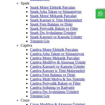
W
h
t
s
a
p
p
D
e
s
t
e
H
a
t
t
Spark
Spark Motor Elektrik Parçaları
Spark Arka Takım ve Süspansiyon
Spark Motor Mekanik Parçaları
Spark Karoser iç Trim Malzemeleri
Spark Fren Balatası ve Diski
Spark Periyodik Bakım ve Filtre
Spark Dış Aydınlatma Ürünleri
Spark Karoseri ve Kaporta Ürünler
Tümünü Gör
Captiva
Captiva Motor Elektrik Parçaları
Captiva Arka Takım ve Süspansiyon
Captiva Motor Mekanik Parçaları
Captiva Modifiye & Aksesuar Ürünle
Captiva Karoseri ve Kaporta Ürünler
Captiva Karoser iç Trim Malzemeleri
Captiva Fren Balatası ve Diski
Captiva Multi Medya & Ses Sistemle
Captiva Periyodik Bakım ve Filtre
Captiva Soğutma ve Radyatör
Captiva Dış Aydınlatma Ürünleri
Tümünü Gör
Cruze
Cruze Modifiye & Aksesuar Ürünleri