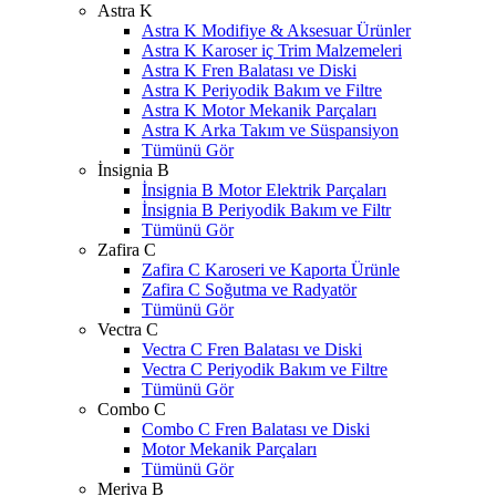
Astra K
Astra K Modifiye & Aksesuar Ürünler
Astra K Karoser iç Trim Malzemeleri
Astra K Fren Balatası ve Diski
Astra K Periyodik Bakım ve Filtre
Astra K Motor Mekanik Parçaları
Astra K Arka Takım ve Süspansiyon
Tümünü Gör
İnsignia B
İnsignia B Motor Elektrik Parçaları
İnsignia B Periyodik Bakım ve Filtr
Tümünü Gör
Zafira C
Zafira C Karoseri ve Kaporta Ürünle
Zafira C Soğutma ve Radyatör
Tümünü Gör
Vectra C
Vectra C Fren Balatası ve Diski
Vectra C Periyodik Bakım ve Filtre
Tümünü Gör
Combo C
Combo C Fren Balatası ve Diski
Motor Mekanik Parçaları
Tümünü Gör
Meriva B