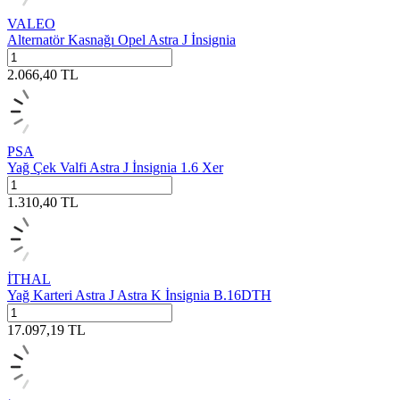
VALEO
Alternatör Kasnağı Opel Astra J İnsignia
2.066,40
TL
PSA
Yağ Çek Valfi Astra J İnsignia 1.6 Xer
1.310,40
TL
İTHAL
Yağ Karteri Astra J Astra K İnsignia B.16DTH
17.097,19
TL