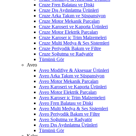
Cruze Fren Balatası ve Diski
Cruze Dış Aydınlatma Ürünleri
Cruze Arka Takım ve Süspansiyon
Cruze Motor Mekanik Parçaları
Cruze Karoseri ve Kaporta Ürünleri
Cruze Motor Elektrik Parçaları
Cruze Karoser iç Trim Malzemeleri
Cruze Multi Medya & Ses Sistemleri
Cruze Periyodik Bakım ve Filtre
Cruze Soğutma ve Radyatör
Tümünü Gör
Aveo
Aveo Modifiye & Aksesuar Ürünleri
Aveo Arka Takım ve Süspansiyon
Aveo Motor Mekanik Parçaları
Aveo Karoseri ve Kaporta Ürünleri
Aveo Motor Elektrik Parçaları
Aveo Karoser iç Trim Malzemeleri
Aveo Fren Balatası ve Diski
Aveo Multi Medya & Ses Sistemleri
Aveo Periyodik Bakım ve Filtre
Aveo Soğutma ve Radyatör
Aveo Dış Aydınlatma Ürünleri
Tümünü Gör
Kalos