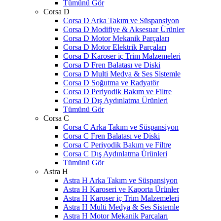
Tümünü Gör
Corsa D
Corsa D Arka Takım ve Süspansiyon
Corsa D Modifiye & Aksesuar Ürünler
Corsa D Motor Mekanik Parçaları
Corsa D Motor Elektrik Parçaları
Corsa D Karoser iç Trim Malzemeleri
Corsa D Fren Balatası ve Diski
Corsa D Multi Medya & Ses Sistemle
Corsa D Soğutma ve Radyatör
Corsa D Periyodik Bakım ve Filtre
Corsa D Dış Aydınlatma Ürünleri
Tümünü Gör
Corsa C
Corsa C Arka Takım ve Süspansiyon
Corsa C Fren Balatası ve Diski
Corsa C Periyodik Bakım ve Filtre
Corsa C Dış Aydınlatma Ürünleri
Tümünü Gör
Astra H
Astra H Arka Takım ve Süspansiyon
Astra H Karoseri ve Kaporta Ürünler
Astra H Karoser iç Trim Malzemeleri
Astra H Multi Medya & Ses Sistemle
Astra H Motor Mekanik Parçaları