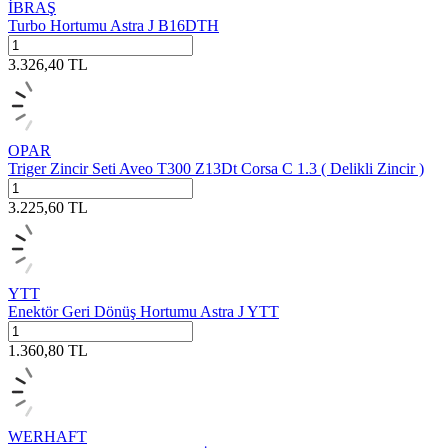
İBRAŞ
Turbo Hortumu Astra J B16DTH
3.326,40
TL
OPAR
Triger Zincir Seti Aveo T300 Z13Dt Corsa C 1.3 ( Delikli Zincir )
3.225,60
TL
YTT
Enektör Geri Dönüş Hortumu Astra J YTT
1.360,80
TL
WERHAFT