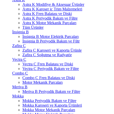
Astra K Modifiye & Aksesuar Ürünler
Astra K Karoser iç Trim Malzemeleri
Astra K Fren Balatası ve Diski
Astra K Periyodik Bakım ve Filtre
Astra K Motor Mekanik Parçaları
Tüm Ürünler
İnsignia B
İnsignia B Motor Elektrik Parçaları
İnsignia B Periyodik Bakım ve Filtr
Zafira C
Zafira C Karoseri ve Kaporta Ürünle
Zafira C Soğutma ve Radyatör
Vectra C
Vectra C Fren Balatası ve Diski
Vectra C Periyodik Bakım ve Filtre
Combo C
Combo C Fren Balatası ve Diski
Motor Mekanik Parçaları
Meriva B
Meriva B Periyodik Bakım ve Filtre
Mokka
Mokka Periyodik Bakım ve Filtre
Mokka Karoseri ve Kaporta Ürünleri
Mokka Motor Mekanik Parçaları