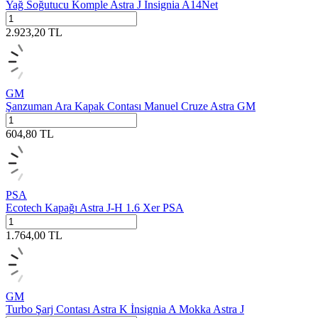
Yağ Soğutucu Komple Astra J İnsignia A14Net
2.923,20
TL
GM
Şanzuman Ara Kapak Contası Manuel Cruze Astra GM
604,80
TL
PSA
Ecotech Kapağı Astra J-H 1.6 Xer PSA
1.764,00
TL
GM
Turbo Şarj Contası Astra K İnsignia A Mokka Astra J