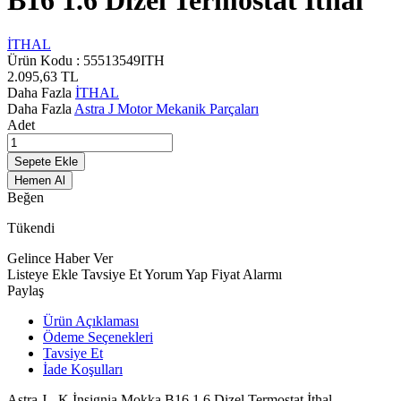
B16 1.6 Dizel Termostat İthal
İTHAL
Ürün Kodu :
55513549ITH
2.095,63
TL
Daha Fazla
İTHAL
Daha Fazla
Astra J Motor Mekanik Parçaları
Adet
Sepete Ekle
Hemen Al
Beğen
Tükendi
Gelince Haber Ver
Listeye Ekle
Tavsiye Et
Yorum Yap
Fiyat Alarmı
Paylaş
Ürün Açıklaması
Ödeme Seçenekleri
Tavsiye Et
İade Koşulları
Astra J - K İnsignia Mokka B16 1.6 Dizel Termostat İthal