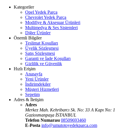
Kategoriler
Opel Yedek Parça
Chevrolet Yedek Parça
Modifiye & Aksesuar Ürünleri
Multimedya & Ses Sistemleri
Diğer Ürünler
Önemli Bilgiler
Teslimat Koşulları
Üyelik Sözleşmesi
Satış Sözleşmesi
Garanti ve İade Koşulları
Gizlilik ve Güvenlik
Hızlı Erişim
Anasayfa
Yeni Ürünler
İndirimdekiler
Müşteri Hizmetleri
Sepetim
Adres & İletişim
Adres
Merkez Mah. Kehribarcı Sk. No: 33 A Kapı No: 1
Gaziosmanpaşa İSTANBUL
Telefon Numarası
08509693460
E-Posta
info@umutotoyedekparca.com