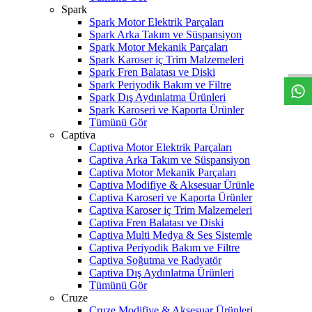
Spark
Spark Motor Elektrik Parçaları
W
h
t
s
a
p
p
D
e
s
t
e
H
a
t
t
Spark Arka Takım ve Süspansiyon
Spark Motor Mekanik Parçaları
Spark Karoser iç Trim Malzemeleri
Spark Fren Balatası ve Diski
Spark Periyodik Bakım ve Filtre
Spark Dış Aydınlatma Ürünleri
Spark Karoseri ve Kaporta Ürünler
Tümünü Gör
Captiva
Captiva Motor Elektrik Parçaları
Captiva Arka Takım ve Süspansiyon
Captiva Motor Mekanik Parçaları
Captiva Modifiye & Aksesuar Ürünle
Captiva Karoseri ve Kaporta Ürünler
Captiva Karoser iç Trim Malzemeleri
Captiva Fren Balatası ve Diski
Captiva Multi Medya & Ses Sistemle
Captiva Periyodik Bakım ve Filtre
Captiva Soğutma ve Radyatör
Captiva Dış Aydınlatma Ürünleri
Tümünü Gör
Cruze
Cruze Modifiye & Aksesuar Ürünleri