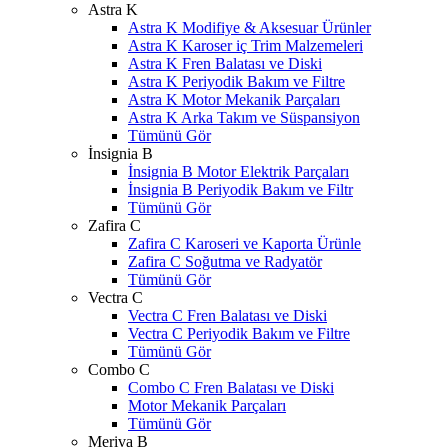
Astra K
Astra K Modifiye & Aksesuar Ürünler
Astra K Karoser iç Trim Malzemeleri
Astra K Fren Balatası ve Diski
Astra K Periyodik Bakım ve Filtre
Astra K Motor Mekanik Parçaları
Astra K Arka Takım ve Süspansiyon
Tümünü Gör
İnsignia B
İnsignia B Motor Elektrik Parçaları
İnsignia B Periyodik Bakım ve Filtr
Tümünü Gör
Zafira C
Zafira C Karoseri ve Kaporta Ürünle
Zafira C Soğutma ve Radyatör
Tümünü Gör
Vectra C
Vectra C Fren Balatası ve Diski
Vectra C Periyodik Bakım ve Filtre
Tümünü Gör
Combo C
Combo C Fren Balatası ve Diski
Motor Mekanik Parçaları
Tümünü Gör
Meriva B