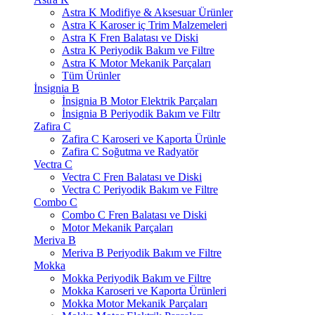
Astra K Modifiye & Aksesuar Ürünler
Astra K Karoser iç Trim Malzemeleri
Astra K Fren Balatası ve Diski
Astra K Periyodik Bakım ve Filtre
Astra K Motor Mekanik Parçaları
Tüm Ürünler
İnsignia B
İnsignia B Motor Elektrik Parçaları
İnsignia B Periyodik Bakım ve Filtr
Zafira C
Zafira C Karoseri ve Kaporta Ürünle
Zafira C Soğutma ve Radyatör
Vectra C
Vectra C Fren Balatası ve Diski
Vectra C Periyodik Bakım ve Filtre
Combo C
Combo C Fren Balatası ve Diski
Motor Mekanik Parçaları
Meriva B
Meriva B Periyodik Bakım ve Filtre
Mokka
Mokka Periyodik Bakım ve Filtre
Mokka Karoseri ve Kaporta Ürünleri
Mokka Motor Mekanik Parçaları