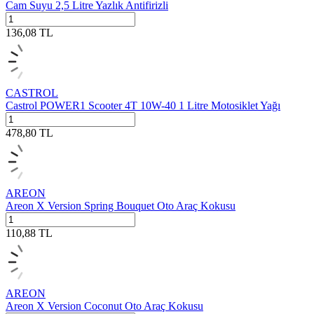
Cam Suyu 2,5 Litre Yazlık Antifirizli
136,08
TL
CASTROL
Castrol POWER1 Scooter 4T 10W-40 1 Litre Motosiklet Yağı
478,80
TL
AREON
Areon X Version Spring Bouquet Oto Araç Kokusu
110,88
TL
AREON
Areon X Version Coconut Oto Araç Kokusu