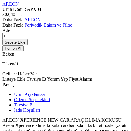
AREON
Ürün Kodu :
APX04
302,40
TL
Daha Fazla
AREON
Daha Fazla
Periyodik Bakım ve Filtre
Adet
Sepete Ekle
Hemen Al
Beğen
Tükendi
Gelince Haber Ver
Listeye Ekle
Tavsiye Et
Yorum Yap
Fiyat Alarmı
Paylaş
Ürün Açıklaması
Ödeme Seçenekleri
Tavsiye Et
İade Koşulları
AREON XPERIENCE NEW CAR ARAÇ KLIMA KOKUSU
Areon Xperience klima kokuları arabanızda lüks bir atmosfer yaratır
ve daha da yoğun bir sürüş deneyimi sağlar. Şık aromasının yanı sıra