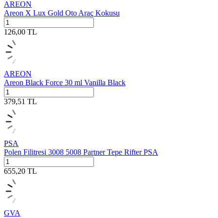
AREON
Areon X Lux Gold Oto Araç Kokusu
126,00
TL
AREON
Areon Black Force 30 ml Vanilla Black
379,51
TL
PSA
Polen Filitresi 3008 5008 Partner Tepe Rifter PSA
655,20
TL
GVA