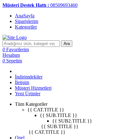
Müşteri Destek Hattı :
08509693460
AnaSayfa
Siparişlerim
Kategoriler
Ara
0
Favorilerim
Hesabım
0
Sepetim
İndirimdekiler
İletişim
Müşteri Hizmetleri
Yeni Ürünler
Tüm Kategoriler
{{ CAT.TITLE }}
{{ SUB.TITLE }}
{{ SUB2.TITLE }}
{{ SUB.TITLE }}
{{ CAT.TITLE }}
Opel