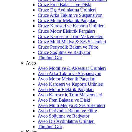
Cruze Fren Balatası ve Diski
Cruze Dış Aydınlatma Ürünleri
Cruze Arka Takım ve Süspansiyon
Cruze Motor Mekanik Parçaları
Cruze Karoseri ve Kaporta Ürünleri
Cruze Motor Elektrik Parçaları
Cruze Karoser iç Trim Malzemeleri
Cruze Multi Medya & Ses Sistemleri
Cruze Periyodik Bakım ve Filtre
Cruze Soğutma ve Radyatör
Tümünü Gör
Aveo
Aveo Modifiye & Aksesuar Ürünleri
Aveo Arka Takım ve Süspansiyon
Aveo Motor Mekanik Parçaları
Aveo Karoseri ve Kaporta Ürünleri
Aveo Motor Elektrik Parçaları
Aveo Karoser iç Trim Malzemeleri
Aveo Fren Balatası ve Diski
Aveo Multi Medya & Ses Sistemleri
Aveo Periyodik Bakım ve Filtre
Aveo Soğutma ve Radyatör
Aveo Dış Aydınlatma Ürünleri
Tümünü Gör
Kalos