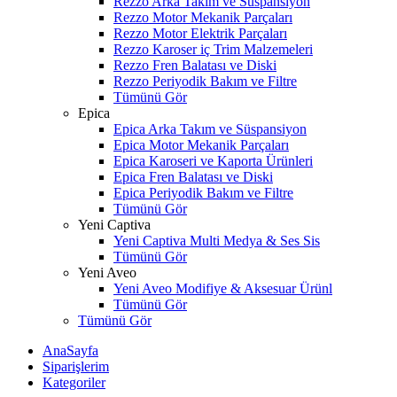
Rezzo Arka Takım ve Süspansiyon
Rezzo Motor Mekanik Parçaları
Rezzo Motor Elektrik Parçaları
Rezzo Karoser iç Trim Malzemeleri
Rezzo Fren Balatası ve Diski
Rezzo Periyodik Bakım ve Filtre
Tümünü Gör
Epica
Epica Arka Takım ve Süspansiyon
Epica Motor Mekanik Parçaları
Epica Karoseri ve Kaporta Ürünleri
Epica Fren Balatası ve Diski
Epica Periyodik Bakım ve Filtre
Tümünü Gör
Yeni Captiva
Yeni Captiva Multi Medya & Ses Sis
Tümünü Gör
Yeni Aveo
Yeni Aveo Modifiye & Aksesuar Ürünl
Tümünü Gör
Tümünü Gör
AnaSayfa
Siparişlerim
Kategoriler