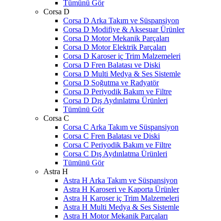
Tümünü Gör
Corsa D
Corsa D Arka Takım ve Süspansiyon
Corsa D Modifiye & Aksesuar Ürünler
Corsa D Motor Mekanik Parçaları
Corsa D Motor Elektrik Parçaları
Corsa D Karoser iç Trim Malzemeleri
Corsa D Fren Balatası ve Diski
Corsa D Multi Medya & Ses Sistemle
Corsa D Soğutma ve Radyatör
Corsa D Periyodik Bakım ve Filtre
Corsa D Dış Aydınlatma Ürünleri
Tümünü Gör
Corsa C
Corsa C Arka Takım ve Süspansiyon
Corsa C Fren Balatası ve Diski
Corsa C Periyodik Bakım ve Filtre
Corsa C Dış Aydınlatma Ürünleri
Tümünü Gör
Astra H
Astra H Arka Takım ve Süspansiyon
Astra H Karoseri ve Kaporta Ürünler
Astra H Karoser iç Trim Malzemeleri
Astra H Multi Medya & Ses Sistemle
Astra H Motor Mekanik Parçaları