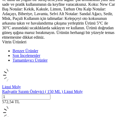
sade ve pratik kullanımının da keyfine varacaksınız. Koku: New Car
Baş Notalar: Kekik, Kakule, Limon, Tarhun Otu Kalp Notalar:
Adaçayı, Biberiye, Lavanta, Selvi Alt Notalar: Sandal Ağacı, Sedir,
Misk, Paçuli Kullanım için talimatlar: Kelepçeyi oto kokusunun
arkasına takın ve havalandırma çıkışına yerleştirin Ürünü 5°C ile
30°C arasındaki sıcaklıklarda saklayın ve kullanın. Ürünü doğrudan
güneş ışığına maruz bırakmayın. Ürünün herhangi bir yüzeyle temas
etmemesine dikkat ediniz.
Vitrin Ürünleri
Benzer Ürünler
Son İncelenenler
Tamamlayıcı Ürünler
Liqui Moly
Radyatör Sızıntı Önleyici ( 150 ML ) Liqui Moly
572,54
TL