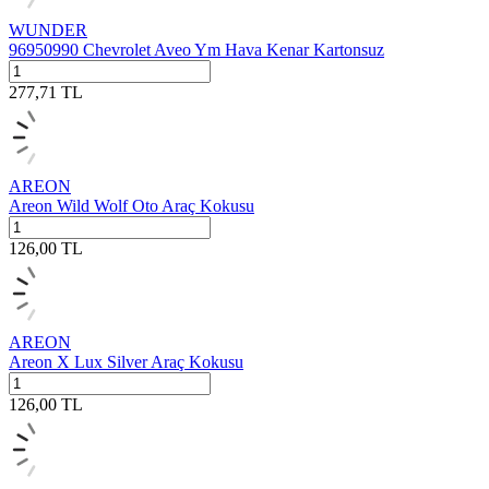
WUNDER
96950990 Chevrolet Aveo Ym Hava Kenar Kartonsuz
277,71
TL
AREON
Areon Wild Wolf Oto Araç Kokusu
126,00
TL
AREON
Areon X Lux Silver Araç Kokusu
126,00
TL