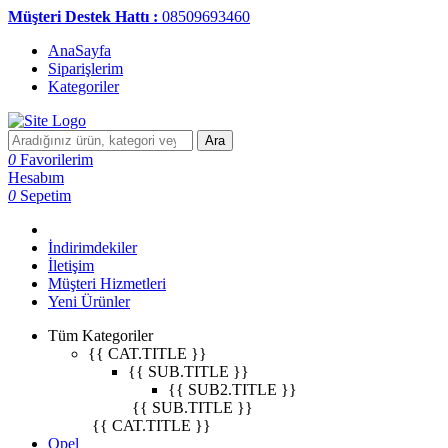
Müşteri Destek Hattı :
08509693460
AnaSayfa
Siparişlerim
Kategoriler
Ara
0
Favorilerim
Hesabım
0
Sepetim
İndirimdekiler
İletişim
Müşteri Hizmetleri
Yeni Ürünler
Tüm Kategoriler
{{ CAT.TITLE }}
{{ SUB.TITLE }}
{{ SUB2.TITLE }}
{{ SUB.TITLE }}
{{ CAT.TITLE }}
Opel