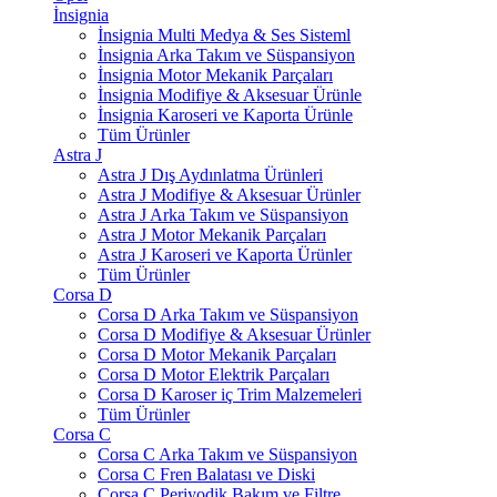
İnsignia
İnsignia Multi Medya & Ses Sisteml
İnsignia Arka Takım ve Süspansiyon
İnsignia Motor Mekanik Parçaları
İnsignia Modifiye & Aksesuar Ürünle
İnsignia Karoseri ve Kaporta Ürünle
Tüm Ürünler
Astra J
Astra J Dış Aydınlatma Ürünleri
Astra J Modifiye & Aksesuar Ürünler
Astra J Arka Takım ve Süspansiyon
Astra J Motor Mekanik Parçaları
Astra J Karoseri ve Kaporta Ürünler
Tüm Ürünler
Corsa D
Corsa D Arka Takım ve Süspansiyon
Corsa D Modifiye & Aksesuar Ürünler
Corsa D Motor Mekanik Parçaları
Corsa D Motor Elektrik Parçaları
Corsa D Karoser iç Trim Malzemeleri
Tüm Ürünler
Corsa C
Corsa C Arka Takım ve Süspansiyon
Corsa C Fren Balatası ve Diski
Corsa C Periyodik Bakım ve Filtre