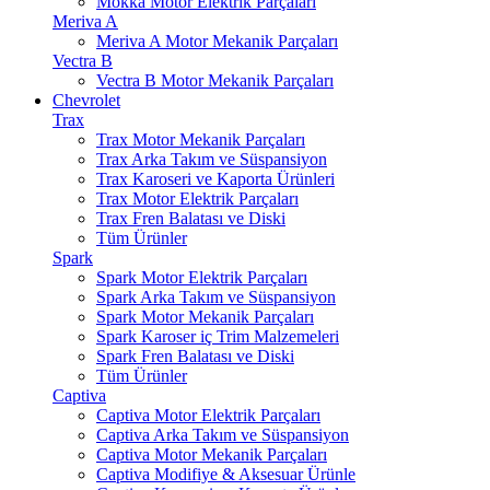
Mokka Motor Elektrik Parçaları
Meriva A
Meriva A Motor Mekanik Parçaları
Vectra B
Vectra B Motor Mekanik Parçaları
Chevrolet
Trax
Trax Motor Mekanik Parçaları
Trax Arka Takım ve Süspansiyon
Trax Karoseri ve Kaporta Ürünleri
Trax Motor Elektrik Parçaları
Trax Fren Balatası ve Diski
Tüm Ürünler
Spark
Spark Motor Elektrik Parçaları
Spark Arka Takım ve Süspansiyon
Spark Motor Mekanik Parçaları
Spark Karoser iç Trim Malzemeleri
Spark Fren Balatası ve Diski
Tüm Ürünler
Captiva
Captiva Motor Elektrik Parçaları
Captiva Arka Takım ve Süspansiyon
Captiva Motor Mekanik Parçaları
Captiva Modifiye & Aksesuar Ürünle