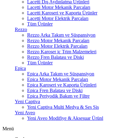
Lacetti Dış Aydınlatma Ürünleri
Lacetti Motor Mekanik Parçaları
Lacetti Karoseri ve Kaporta Ürünler
Lacetti Motor Elektrik Parçaları
Tüm Ürünler
Rezzo
Rezzo Arka Takım ve Süspansiyon
Rezzo Motor Mekanik Parçaları
Rezzo Motor Elektrik Parçaları
Rezzo Karoser iç Trim Malzemeleri
Rezzo Fren Balatası ve Diski
Tüm Ürünler
Epica
Epica Arka Takım ve Süspansiyon
Epica Motor Mekanik Parçaları
Epica Karoseri ve Kaporta Ürünleri
Epica Fren Balatası ve Diski
Epica Periyodik Bakım ve Filtre
Yeni Captiva
Yeni Captiva Multi Medya & Ses Sis
Yeni Aveo
Yeni Aveo Modifiye & Aksesuar Ürünl
Menü