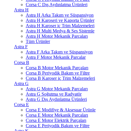
Corsa C Dış Aydınlatma Ürünleri
Astra H
Astra H Arka Takım ve Süspansiyon
Astra H Karoseri ve Kaporta Ürünler
Astra H Karoser iç Trim Malzemeleri
Astra H Multi Medya & Ses Sistemle
Astra H Motor Mekanik Parçaları
Tüm Ürünler
Astra F
Astra F Arka Takım ve Süspansiyon
Astra F Motor Mekanik Parçalar
Corsa B
Corsa B Motor Mekanik Parçaları
Corsa B Periyodik Bakım ve Filtre
Corsa B Karoser iç Trim Malzemeleri
Astra G
Astra G Motor Mekanik Parçaları
Astra G Soğutma ve Radyatör
Astra G Dış Aydınlatma Ürünleri
Corsa E
Corsa E Modifiye & Aksesuar Ürünle
Corsa E Motor Mekanik Parçaları
Corsa E Motor Elektrik Parçaları
Corsa E Periyodik Bakım ve Filtre
Astra K