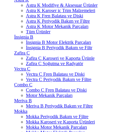
Astra K Modifiye & Aksesuar Ürünler
Astra K Karoser iç Trim Malzemeleri
Astra K Fren Balatası ve Diski
Astra K Periyodik Bakım ve Filtre
Astra K Motor Mekanik Parçaları
Tüm Ürünler
İnsignia B
İnsignia B Motor Elektrik Parçaları
İnsignia B Periyodik Bakım ve Filtr
Zafira C
Zafira C Karoseri ve Kaporta Ürünle
Zafira C Soğutma ve Radyatör
Vectra C
Vectra C Fren Balatası ve Diski
Vectra C Periyodik Bakım ve Filtre
Combo C
Combo C Fren Balatası ve Diski
Motor Mekanik Parçaları
Meriva B
Meriva B Periyodik Bakım ve Filtre
Mokka
Mokka Periyodik Bakım ve Filtre
Mokka Karoseri ve Kaporta Ürünleri
Mokka Motor Mekanik Parçaları