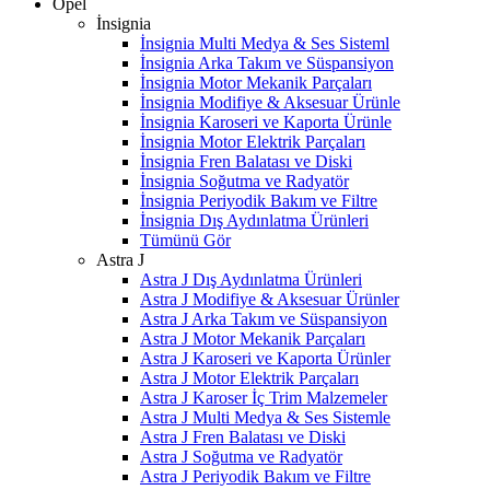
Opel
İnsignia
İnsignia Multi Medya & Ses Sisteml
İnsignia Arka Takım ve Süspansiyon
İnsignia Motor Mekanik Parçaları
İnsignia Modifiye & Aksesuar Ürünle
İnsignia Karoseri ve Kaporta Ürünle
İnsignia Motor Elektrik Parçaları
İnsignia Fren Balatası ve Diski
İnsignia Soğutma ve Radyatör
İnsignia Periyodik Bakım ve Filtre
İnsignia Dış Aydınlatma Ürünleri
Tümünü Gör
Astra J
Astra J Dış Aydınlatma Ürünleri
Astra J Modifiye & Aksesuar Ürünler
Astra J Arka Takım ve Süspansiyon
Astra J Motor Mekanik Parçaları
Astra J Karoseri ve Kaporta Ürünler
Astra J Motor Elektrik Parçaları
Astra J Karoser İç Trim Malzemeler
Astra J Multi Medya & Ses Sistemle
Astra J Fren Balatası ve Diski
Astra J Soğutma ve Radyatör
Astra J Periyodik Bakım ve Filtre