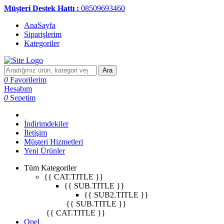
Müşteri Destek Hattı :
08509693460
AnaSayfa
Siparişlerim
Kategoriler
Ara
0
Favorilerim
Hesabım
0
Sepetim
İndirimdekiler
İletişim
Müşteri Hizmetleri
Yeni Ürünler
Tüm Kategoriler
{{ CAT.TITLE }}
{{ SUB.TITLE }}
{{ SUB2.TITLE }}
{{ SUB.TITLE }}
{{ CAT.TITLE }}
Opel