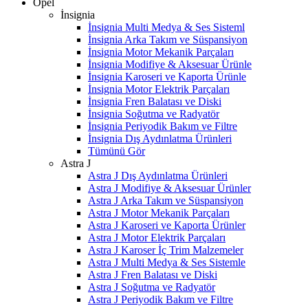
Opel
İnsignia
İnsignia Multi Medya & Ses Sisteml
İnsignia Arka Takım ve Süspansiyon
İnsignia Motor Mekanik Parçaları
İnsignia Modifiye & Aksesuar Ürünle
İnsignia Karoseri ve Kaporta Ürünle
İnsignia Motor Elektrik Parçaları
İnsignia Fren Balatası ve Diski
İnsignia Soğutma ve Radyatör
İnsignia Periyodik Bakım ve Filtre
İnsignia Dış Aydınlatma Ürünleri
Tümünü Gör
Astra J
Astra J Dış Aydınlatma Ürünleri
Astra J Modifiye & Aksesuar Ürünler
Astra J Arka Takım ve Süspansiyon
Astra J Motor Mekanik Parçaları
Astra J Karoseri ve Kaporta Ürünler
Astra J Motor Elektrik Parçaları
Astra J Karoser İç Trim Malzemeler
Astra J Multi Medya & Ses Sistemle
Astra J Fren Balatası ve Diski
Astra J Soğutma ve Radyatör
Astra J Periyodik Bakım ve Filtre