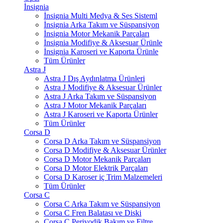
İnsignia
İnsignia Multi Medya & Ses Sisteml
İnsignia Arka Takım ve Süspansiyon
İnsignia Motor Mekanik Parçaları
İnsignia Modifiye & Aksesuar Ürünle
İnsignia Karoseri ve Kaporta Ürünle
Tüm Ürünler
Astra J
Astra J Dış Aydınlatma Ürünleri
Astra J Modifiye & Aksesuar Ürünler
Astra J Arka Takım ve Süspansiyon
Astra J Motor Mekanik Parçaları
Astra J Karoseri ve Kaporta Ürünler
Tüm Ürünler
Corsa D
Corsa D Arka Takım ve Süspansiyon
Corsa D Modifiye & Aksesuar Ürünler
Corsa D Motor Mekanik Parçaları
Corsa D Motor Elektrik Parçaları
Corsa D Karoser iç Trim Malzemeleri
Tüm Ürünler
Corsa C
Corsa C Arka Takım ve Süspansiyon
Corsa C Fren Balatası ve Diski
Corsa C Periyodik Bakım ve Filtre