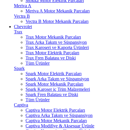
Mokka Motor Elektrik Parçaları
Meriva A
Meriva A Motor Mekanik Parçaları
Vectra B
Vectra B Motor Mekanik Parçaları
Chevrolet
Trax
Trax Motor Mekanik Parçaları
Trax Arka Takım ve Süspansiyon
Trax Karoseri ve Kaporta Ürünleri
Trax Motor Elektrik Parçaları
Trax Fren Balatası ve Diski
Tüm Ürünler
Spark
Spark Motor Elektrik Parçaları
Spark Arka Takım ve Süspansiyon
Spark Motor Mekanik Parçaları
Spark Karoser iç Trim Malzemeleri
Spark Fren Balatası ve Diski
Tüm Ürünler
Captiva
Captiva Motor Elektrik Parçaları
Captiva Arka Takım ve Süspansiyon
Captiva Motor Mekanik Parçaları
Captiva Modifiye & Aksesuar Ürünle