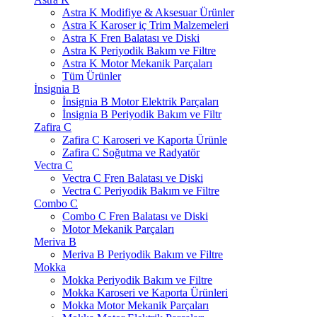
Astra K Modifiye & Aksesuar Ürünler
Astra K Karoser iç Trim Malzemeleri
Astra K Fren Balatası ve Diski
Astra K Periyodik Bakım ve Filtre
Astra K Motor Mekanik Parçaları
Tüm Ürünler
İnsignia B
İnsignia B Motor Elektrik Parçaları
İnsignia B Periyodik Bakım ve Filtr
Zafira C
Zafira C Karoseri ve Kaporta Ürünle
Zafira C Soğutma ve Radyatör
Vectra C
Vectra C Fren Balatası ve Diski
Vectra C Periyodik Bakım ve Filtre
Combo C
Combo C Fren Balatası ve Diski
Motor Mekanik Parçaları
Meriva B
Meriva B Periyodik Bakım ve Filtre
Mokka
Mokka Periyodik Bakım ve Filtre
Mokka Karoseri ve Kaporta Ürünleri
Mokka Motor Mekanik Parçaları