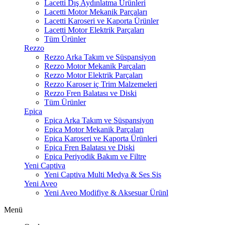
Lacetti Dış Aydınlatma Ürünleri
Lacetti Motor Mekanik Parçaları
Lacetti Karoseri ve Kaporta Ürünler
Lacetti Motor Elektrik Parçaları
Tüm Ürünler
Rezzo
Rezzo Arka Takım ve Süspansiyon
Rezzo Motor Mekanik Parçaları
Rezzo Motor Elektrik Parçaları
Rezzo Karoser iç Trim Malzemeleri
Rezzo Fren Balatası ve Diski
Tüm Ürünler
Epica
Epica Arka Takım ve Süspansiyon
Epica Motor Mekanik Parçaları
Epica Karoseri ve Kaporta Ürünleri
Epica Fren Balatası ve Diski
Epica Periyodik Bakım ve Filtre
Yeni Captiva
Yeni Captiva Multi Medya & Ses Sis
Yeni Aveo
Yeni Aveo Modifiye & Aksesuar Ürünl
Menü