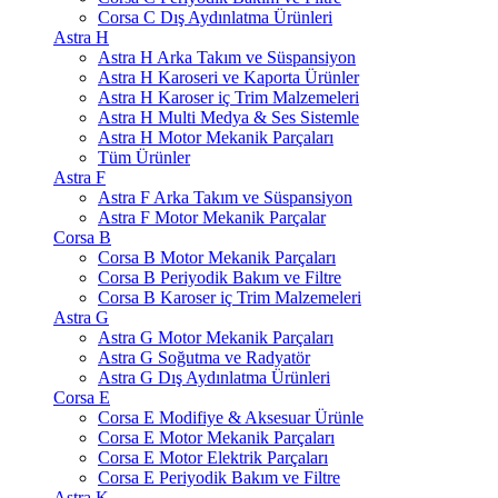
Corsa C Dış Aydınlatma Ürünleri
Astra H
Astra H Arka Takım ve Süspansiyon
Astra H Karoseri ve Kaporta Ürünler
Astra H Karoser iç Trim Malzemeleri
Astra H Multi Medya & Ses Sistemle
Astra H Motor Mekanik Parçaları
Tüm Ürünler
Astra F
Astra F Arka Takım ve Süspansiyon
Astra F Motor Mekanik Parçalar
Corsa B
Corsa B Motor Mekanik Parçaları
Corsa B Periyodik Bakım ve Filtre
Corsa B Karoser iç Trim Malzemeleri
Astra G
Astra G Motor Mekanik Parçaları
Astra G Soğutma ve Radyatör
Astra G Dış Aydınlatma Ürünleri
Corsa E
Corsa E Modifiye & Aksesuar Ürünle
Corsa E Motor Mekanik Parçaları
Corsa E Motor Elektrik Parçaları
Corsa E Periyodik Bakım ve Filtre
Astra K