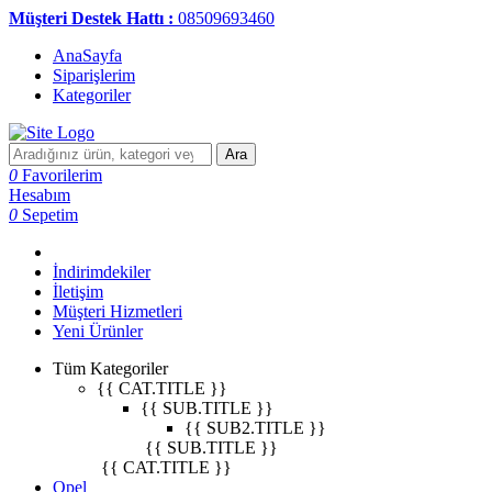
Müşteri Destek Hattı :
08509693460
AnaSayfa
Siparişlerim
Kategoriler
Ara
0
Favorilerim
Hesabım
0
Sepetim
İndirimdekiler
İletişim
Müşteri Hizmetleri
Yeni Ürünler
Tüm Kategoriler
{{ CAT.TITLE }}
{{ SUB.TITLE }}
{{ SUB2.TITLE }}
{{ SUB.TITLE }}
{{ CAT.TITLE }}
Opel