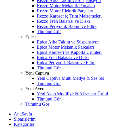
Rezzo Arka Takım ve Süspansiyon
Rezzo Motor Mekanik Parçaları
Rezzo Motor Elektrik Parçaları
Rezzo Karoser iç Trim Malzemeleri
Rezzo Fren Balatası ve Diski
Rezzo Periyodik Bakım ve Filtre
Tümünü Gör
Epica
Epica Arka Takım ve Süspansiyon
Epica Motor Mekanik Parçaları
Epica Karoseri ve Kaporta Ürünleri
Epica Fren Balatası ve Diski
Epica Periyodik Bakım ve Filtre
Tümünü Gör
Yeni Captiva
Yeni Captiva Multi Medya & Ses Sis
Tümünü Gör
Yeni Aveo
Yeni Aveo Modifiye & Aksesuar Ürünl
Tümünü Gör
Tümünü Gör
AnaSayfa
Siparişlerim
Kategoriler