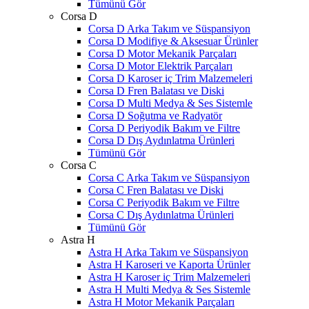
Tümünü Gör
Corsa D
Corsa D Arka Takım ve Süspansiyon
Corsa D Modifiye & Aksesuar Ürünler
Corsa D Motor Mekanik Parçaları
Corsa D Motor Elektrik Parçaları
Corsa D Karoser iç Trim Malzemeleri
Corsa D Fren Balatası ve Diski
Corsa D Multi Medya & Ses Sistemle
Corsa D Soğutma ve Radyatör
Corsa D Periyodik Bakım ve Filtre
Corsa D Dış Aydınlatma Ürünleri
Tümünü Gör
Corsa C
Corsa C Arka Takım ve Süspansiyon
Corsa C Fren Balatası ve Diski
Corsa C Periyodik Bakım ve Filtre
Corsa C Dış Aydınlatma Ürünleri
Tümünü Gör
Astra H
Astra H Arka Takım ve Süspansiyon
Astra H Karoseri ve Kaporta Ürünler
Astra H Karoser iç Trim Malzemeleri
Astra H Multi Medya & Ses Sistemle
Astra H Motor Mekanik Parçaları