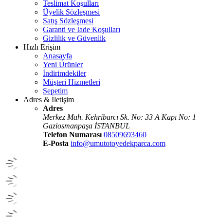
Teslimat Koşulları
Üyelik Sözleşmesi
Satış Sözleşmesi
Garanti ve İade Koşulları
Gizlilik ve Güvenlik
Hızlı Erişim
Anasayfa
Yeni Ürünler
İndirimdekiler
Müşteri Hizmetleri
Sepetim
Adres & İletişim
Adres
Merkez Mah. Kehribarcı Sk. No: 33 A Kapı No: 1
Gaziosmanpaşa İSTANBUL
Telefon Numarası
08509693460
E-Posta
info@umutotoyedekparca.com