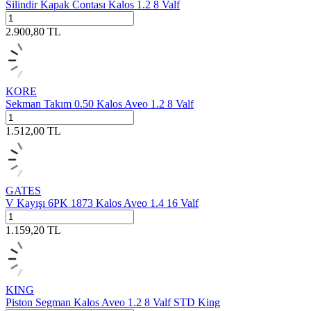
Silindir Kapak Contası Kalos 1.2 8 Valf
2.900,80
TL
KORE
Sekman Takım 0.50 Kalos Aveo 1.2 8 Valf
1.512,00
TL
GATES
V Kayışı 6PK 1873 Kalos Aveo 1.4 16 Valf
1.159,20
TL
KING
Piston Segman Kalos Aveo 1.2 8 Valf STD King