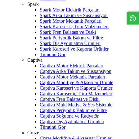
W
h
t
s
a
p
p
D
e
s
t
e
H
a
t
t
Spark
Spark Motor Elektrik Parçaları
Spark Arka Takım ve Süspansiyon
Spark Motor Mekanik Parçaları
Spark Karoser iç Trim Malzemeleri
Spark Fren Balatası ve Diski
Spark Periyodik Bakım ve Filtre
Spark Dış Aydınlatma Ürünleri
Spark Karoseri ve Kaporta Ürünler
Tümünü Gör
Captiva
Captiva Motor Elektrik Parçaları
Captiva Arka Takım ve Süspansiyon
Captiva Motor Mekanik Parçaları
Captiva Modifiye & Aksesuar Ürünle
Captiva Karoseri ve Kaporta Ürünler
Captiva Karoser iç Trim Malzemeleri
Captiva Fren Balatası ve Diski
Captiva Multi Medya & Ses Sistemle
Captiva Periyodik Bakım ve Filtre
Captiva Soğutma ve Radyatör
Captiva Dış Aydınlatma Ürünleri
Tümünü Gör
Cruze
Cruze Modifiye & Aksesuar Ürünleri