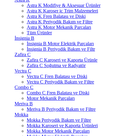
Astra K Modifiye & Aksesuar Ürünler
Astra K Karoser iç Trim Malzemeleri
Astra K Fren Balatası ve Diski
Astra K Periyodik Bakım ve Filtre
Astra K Motor Mekanik Parçaları
Tüm Ürünler
İnsignia B
İnsignia B Motor Elektrik Parçaları
İnsignia B Periyodik Bakım ve Filtr
Zafira C
Zafira C Karoseri ve Kaporta Ürünle
Zafira C Soğutma ve Radyatör
Vectra C
Vectra C Fren Balatası ve Diski
Vectra C Periyodik Bakım ve Filtre
Combo C
Combo C Fren Balatası ve Diski
Motor Mekanik Parçaları
Meriva B
Meriva B Periyodik Bakım ve Filtre
Mokka
Mokka Periyodik Bakım ve Filtre
Mokka Karoseri ve Kaporta Ürünleri
Mokka Motor Mekanik Parçaları