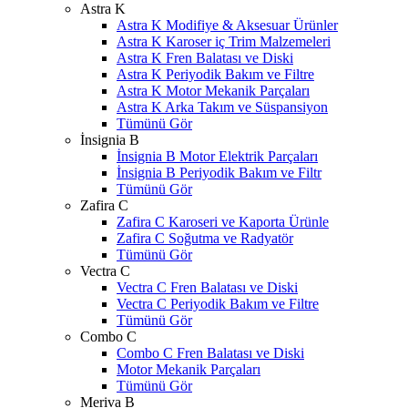
Astra K
Astra K Modifiye & Aksesuar Ürünler
Astra K Karoser iç Trim Malzemeleri
Astra K Fren Balatası ve Diski
Astra K Periyodik Bakım ve Filtre
Astra K Motor Mekanik Parçaları
Astra K Arka Takım ve Süspansiyon
Tümünü Gör
İnsignia B
İnsignia B Motor Elektrik Parçaları
İnsignia B Periyodik Bakım ve Filtr
Tümünü Gör
Zafira C
Zafira C Karoseri ve Kaporta Ürünle
Zafira C Soğutma ve Radyatör
Tümünü Gör
Vectra C
Vectra C Fren Balatası ve Diski
Vectra C Periyodik Bakım ve Filtre
Tümünü Gör
Combo C
Combo C Fren Balatası ve Diski
Motor Mekanik Parçaları
Tümünü Gör
Meriva B