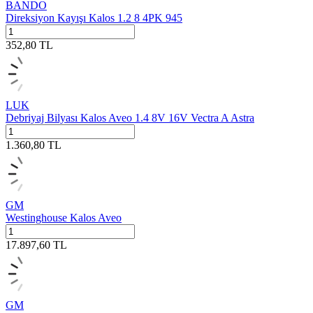
BANDO
Direksiyon Kayışı Kalos 1.2 8 4PK 945
352,80
TL
LUK
Debriyaj Bilyası Kalos Aveo 1.4 8V 16V Vectra A Astra
1.360,80
TL
GM
Westinghouse Kalos Aveo
17.897,60
TL
GM