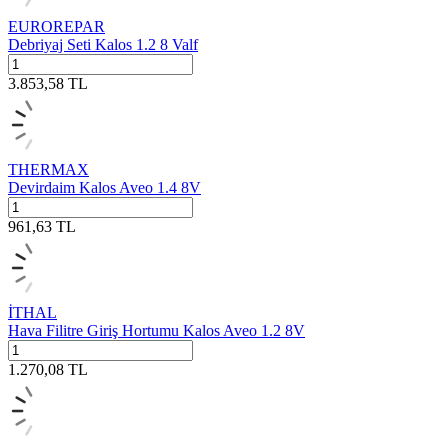
EUROREPAR
Debriyaj Seti Kalos 1.2 8 Valf
3.853,58
TL
THERMAX
Devirdaim Kalos Aveo 1.4 8V
961,63
TL
İTHAL
Hava Filitre Giriş Hortumu Kalos Aveo 1.2 8V
1.270,08
TL