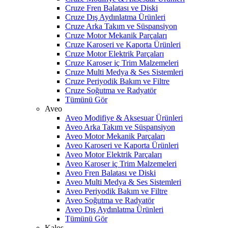
Cruze Fren Balatası ve Diski
Cruze Dış Aydınlatma Ürünleri
Cruze Arka Takım ve Süspansiyon
Cruze Motor Mekanik Parçaları
Cruze Karoseri ve Kaporta Ürünleri
Cruze Motor Elektrik Parçaları
Cruze Karoser iç Trim Malzemeleri
Cruze Multi Medya & Ses Sistemleri
Cruze Periyodik Bakım ve Filtre
Cruze Soğutma ve Radyatör
Tümünü Gör
Aveo
Aveo Modifiye & Aksesuar Ürünleri
Aveo Arka Takım ve Süspansiyon
Aveo Motor Mekanik Parçaları
Aveo Karoseri ve Kaporta Ürünleri
Aveo Motor Elektrik Parçaları
Aveo Karoser iç Trim Malzemeleri
Aveo Fren Balatası ve Diski
Aveo Multi Medya & Ses Sistemleri
Aveo Periyodik Bakım ve Filtre
Aveo Soğutma ve Radyatör
Aveo Dış Aydınlatma Ürünleri
Tümünü Gör
Kalos