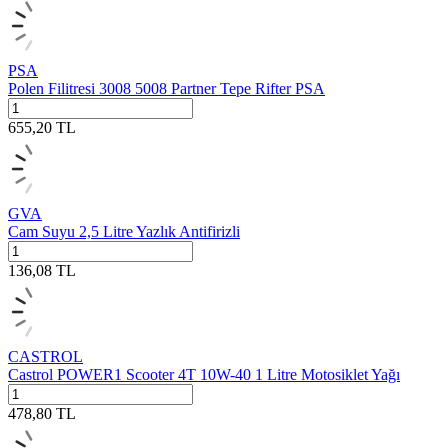
PSA
Polen Filitresi 3008 5008 Partner Tepe Rifter PSA
655,20
TL
GVA
Cam Suyu 2,5 Litre Yazlık Antifirizli
136,08
TL
CASTROL
Castrol POWER1 Scooter 4T 10W-40 1 Litre Motosiklet Yağı
478,80
TL