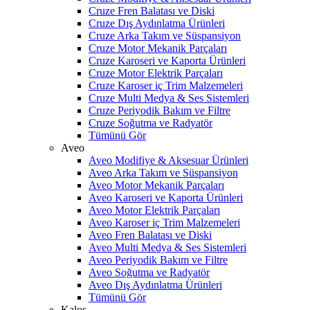
Cruze Fren Balatası ve Diski
Cruze Dış Aydınlatma Ürünleri
Cruze Arka Takım ve Süspansiyon
Cruze Motor Mekanik Parçaları
Cruze Karoseri ve Kaporta Ürünleri
Cruze Motor Elektrik Parçaları
Cruze Karoser iç Trim Malzemeleri
Cruze Multi Medya & Ses Sistemleri
Cruze Periyodik Bakım ve Filtre
Cruze Soğutma ve Radyatör
Tümünü Gör
Aveo
Aveo Modifiye & Aksesuar Ürünleri
Aveo Arka Takım ve Süspansiyon
Aveo Motor Mekanik Parçaları
Aveo Karoseri ve Kaporta Ürünleri
Aveo Motor Elektrik Parçaları
Aveo Karoser iç Trim Malzemeleri
Aveo Fren Balatası ve Diski
Aveo Multi Medya & Ses Sistemleri
Aveo Periyodik Bakım ve Filtre
Aveo Soğutma ve Radyatör
Aveo Dış Aydınlatma Ürünleri
Tümünü Gör
Kalos