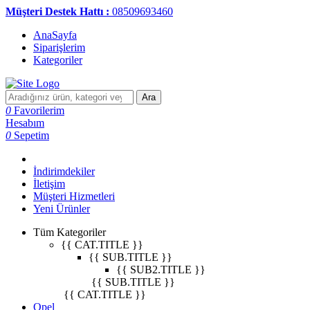
Müşteri Destek Hattı :
08509693460
AnaSayfa
Siparişlerim
Kategoriler
Ara
0
Favorilerim
Hesabım
0
Sepetim
İndirimdekiler
İletişim
Müşteri Hizmetleri
Yeni Ürünler
Tüm Kategoriler
{{ CAT.TITLE }}
{{ SUB.TITLE }}
{{ SUB2.TITLE }}
{{ SUB.TITLE }}
{{ CAT.TITLE }}
Opel