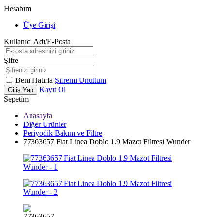
Hesabım
Üye Girişi
Kullanıcı Adı/E-Posta
Şifre
Beni Hatırla
Şifremi Unuttum
Kayıt Ol
Giriş Yap
Sepetim
Anasayfa
Diğer Ürünler
Periyodik Bakım ve Filtre
77363657 Fiat Linea Doblo 1.9 Mazot Filtresi Wunder