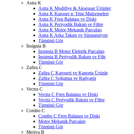
Astra K
Astra K Modifiye & Aksesuar Ürünler
Astra K Karoser iç Trim Malzemeleri
Astra K Fren Balatası ve Diski
Astra K Periyodik Bakım ve Filtre
Astra K Motor Mekanik Parçaları
Astra K Arka Takım ve Süspansiyon
Tümünü Gör
İnsignia B
İnsignia B Motor Elektrik Parçaları
İnsignia B Periyodik Bakım ve Filtr
Tümünü Gör
Zafira C
Zafira C Karoseri ve Kaporta Ürünle
Zafira C Soğutma ve Radyatör
Tümünü Gör
Vectra C
Vectra C Fren Balatası ve Diski
Vectra C Periyodik Bakım ve Filtre
Tümünü Gör
Combo C
Combo C Fren Balatası ve Diski
Motor Mekanik Parçaları
Tümünü Gör
Meriva B