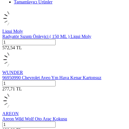
Tamamlayıcı Ürünler
Liqui Moly
Radyatör Sızıntı Önleyici ( 150 ML ) Liqui Moly
572,54
TL
WUNDER
96950990 Chevrolet Aveo Ym Hava Kenar Kartonsuz
277,71
TL
AREON
Areon Wild Wolf Oto Araç Kokusu