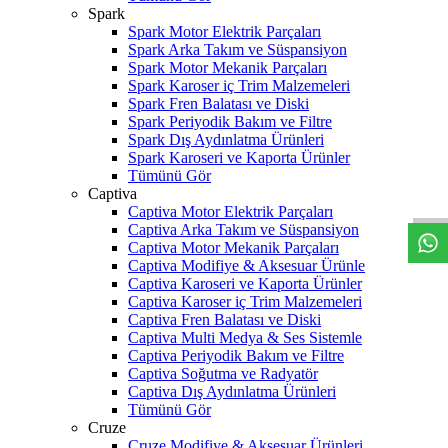
Spark
Spark Motor Elektrik Parçaları
Spark Arka Takım ve Süspansiyon
Spark Motor Mekanik Parçaları
Spark Karoser iç Trim Malzemeleri
Spark Fren Balatası ve Diski
Spark Periyodik Bakım ve Filtre
Spark Dış Aydınlatma Ürünleri
Spark Karoseri ve Kaporta Ürünler
W
h
t
s
a
p
p
D
e
s
t
e
H
a
t
t
Tümünü Gör
Captiva
Captiva Motor Elektrik Parçaları
Captiva Arka Takım ve Süspansiyon
Captiva Motor Mekanik Parçaları
Captiva Modifiye & Aksesuar Ürünle
Captiva Karoseri ve Kaporta Ürünler
Captiva Karoser iç Trim Malzemeleri
Captiva Fren Balatası ve Diski
Captiva Multi Medya & Ses Sistemle
Captiva Periyodik Bakım ve Filtre
Captiva Soğutma ve Radyatör
Captiva Dış Aydınlatma Ürünleri
Tümünü Gör
Cruze
Cruze Modifiye & Aksesuar Ürünleri