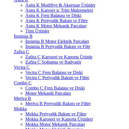
Astra K Modifiye & Aksesuar Ürünler
Astra K Karoser iç Trim Malzemeleri
Astra K Fren Balatası ve Diski
Astra K Periyodik Bakım ve Filtre
Astra K Motor Mekanik Parçaları
Tüm Ürünler
İnsignia B
İnsignia B Motor Elektrik Parçaları
İnsignia B Periyodik Bakım ve Filtr
Zafira C
Zafira C Karoseri ve Kaporta Ürünle
Zafira C Soğutma ve Radyatör
Vectra C
Vectra C Fren Balatası ve Diski
Vectra C Periyodik Bakım ve Filtre
Combo C
Combo C Fren Balatası ve Diski
Motor Mekanik Parçaları
Meriva B
Meriva B Periyodik Bakım ve Filtre
Mokka
Mokka Periyodik Bakım ve Filtre
Mokka Karoseri ve Kaporta Ürünleri
Mokka Motor Mekanik Parçaları