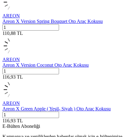
AREON
Areon X Version Spring Bouquet Oto Araç Kokusu
110,88
TL
AREON
Areon X Version Coconut Oto Araç Kokusu
116,93
TL
AREON
Areon X Green Apple ( Yeşil- Siyah ) Oto Araç Kokusu
116,93
TL
E-Bülten Aboneliği
Kampanya ve yeniliklerden haberdar olmak için e-bültenimize