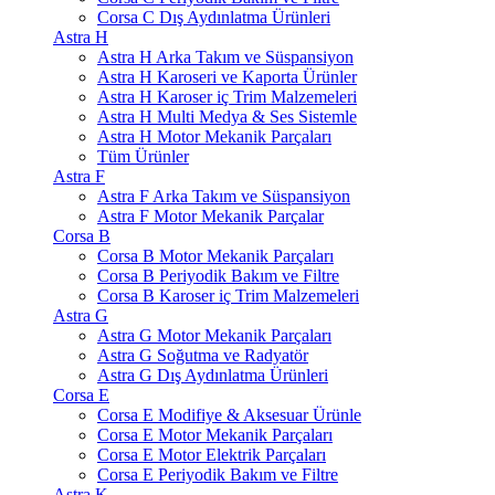
Corsa C Dış Aydınlatma Ürünleri
Astra H
Astra H Arka Takım ve Süspansiyon
Astra H Karoseri ve Kaporta Ürünler
Astra H Karoser iç Trim Malzemeleri
Astra H Multi Medya & Ses Sistemle
Astra H Motor Mekanik Parçaları
Tüm Ürünler
Astra F
Astra F Arka Takım ve Süspansiyon
Astra F Motor Mekanik Parçalar
Corsa B
Corsa B Motor Mekanik Parçaları
Corsa B Periyodik Bakım ve Filtre
Corsa B Karoser iç Trim Malzemeleri
Astra G
Astra G Motor Mekanik Parçaları
Astra G Soğutma ve Radyatör
Astra G Dış Aydınlatma Ürünleri
Corsa E
Corsa E Modifiye & Aksesuar Ürünle
Corsa E Motor Mekanik Parçaları
Corsa E Motor Elektrik Parçaları
Corsa E Periyodik Bakım ve Filtre
Astra K