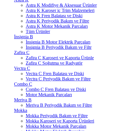
Astra K Modifiye & Aksesuar Ürünler
Astra K Karoser iç Trim Malzemeleri
Astra K Fren Balatası ve Diski
Astra K Periyodik Bakım ve Filtre
Astra K Motor Mekanik Parçaları
Tüm Ürünler
İnsignia B
İnsignia B Motor Elektrik Parçaları
İnsignia B Periyodik Bakım ve Filtr
Zafira C
Zafira C Karoseri ve Kaporta Ürünle
Zafira C Soğutma ve Radyatör
Vectra C
Vectra C Fren Balatası ve Diski
Vectra C Periyodik Bakım ve Filtre
Combo C
Combo C Fren Balatası ve Diski
Motor Mekanik Parçaları
Meriva B
Meriva B Periyodik Bakım ve Filtre
Mokka
Mokka Periyodik Bakım ve Filtre
Mokka Karoseri ve Kaporta Ürünleri
Mokka Motor Mekanik Parçaları