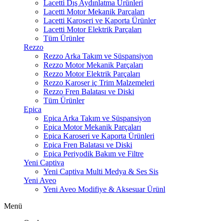
Lacetti Dış Aydınlatma Ürünleri
Lacetti Motor Mekanik Parçaları
Lacetti Karoseri ve Kaporta Ürünler
Lacetti Motor Elektrik Parçaları
Tüm Ürünler
Rezzo
Rezzo Arka Takım ve Süspansiyon
Rezzo Motor Mekanik Parçaları
Rezzo Motor Elektrik Parçaları
Rezzo Karoser iç Trim Malzemeleri
Rezzo Fren Balatası ve Diski
Tüm Ürünler
Epica
Epica Arka Takım ve Süspansiyon
Epica Motor Mekanik Parçaları
Epica Karoseri ve Kaporta Ürünleri
Epica Fren Balatası ve Diski
Epica Periyodik Bakım ve Filtre
Yeni Captiva
Yeni Captiva Multi Medya & Ses Sis
Yeni Aveo
Yeni Aveo Modifiye & Aksesuar Ürünl
Menü