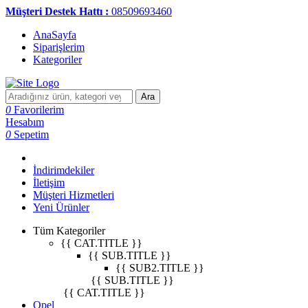
Müşteri Destek Hattı :
08509693460
AnaSayfa
Siparişlerim
Kategoriler
Ara
0
Favorilerim
Hesabım
0
Sepetim
İndirimdekiler
İletişim
Müşteri Hizmetleri
Yeni Ürünler
Tüm Kategoriler
{{ CAT.TITLE }}
{{ SUB.TITLE }}
{{ SUB2.TITLE }}
{{ SUB.TITLE }}
{{ CAT.TITLE }}
Opel