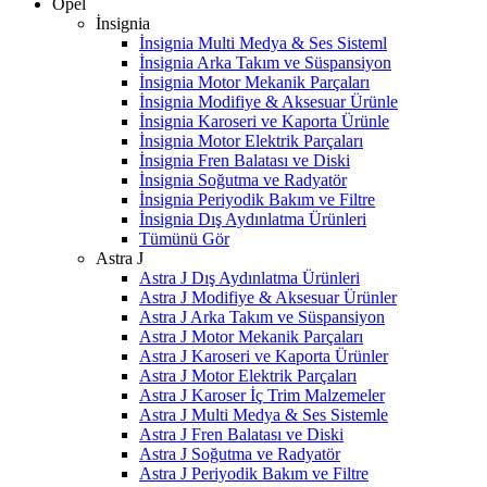
Opel
İnsignia
İnsignia Multi Medya & Ses Sisteml
İnsignia Arka Takım ve Süspansiyon
İnsignia Motor Mekanik Parçaları
İnsignia Modifiye & Aksesuar Ürünle
İnsignia Karoseri ve Kaporta Ürünle
İnsignia Motor Elektrik Parçaları
İnsignia Fren Balatası ve Diski
İnsignia Soğutma ve Radyatör
İnsignia Periyodik Bakım ve Filtre
İnsignia Dış Aydınlatma Ürünleri
Tümünü Gör
Astra J
Astra J Dış Aydınlatma Ürünleri
Astra J Modifiye & Aksesuar Ürünler
Astra J Arka Takım ve Süspansiyon
Astra J Motor Mekanik Parçaları
Astra J Karoseri ve Kaporta Ürünler
Astra J Motor Elektrik Parçaları
Astra J Karoser İç Trim Malzemeler
Astra J Multi Medya & Ses Sistemle
Astra J Fren Balatası ve Diski
Astra J Soğutma ve Radyatör
Astra J Periyodik Bakım ve Filtre