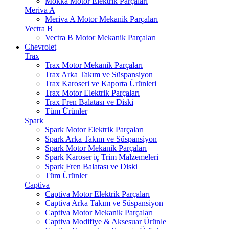
Mokka Motor Elektrik Parçaları
Meriva A
Meriva A Motor Mekanik Parçaları
Vectra B
Vectra B Motor Mekanik Parçaları
Chevrolet
Trax
Trax Motor Mekanik Parçaları
Trax Arka Takım ve Süspansiyon
Trax Karoseri ve Kaporta Ürünleri
Trax Motor Elektrik Parçaları
Trax Fren Balatası ve Diski
Tüm Ürünler
Spark
Spark Motor Elektrik Parçaları
Spark Arka Takım ve Süspansiyon
Spark Motor Mekanik Parçaları
Spark Karoser iç Trim Malzemeleri
Spark Fren Balatası ve Diski
Tüm Ürünler
Captiva
Captiva Motor Elektrik Parçaları
Captiva Arka Takım ve Süspansiyon
Captiva Motor Mekanik Parçaları
Captiva Modifiye & Aksesuar Ürünle