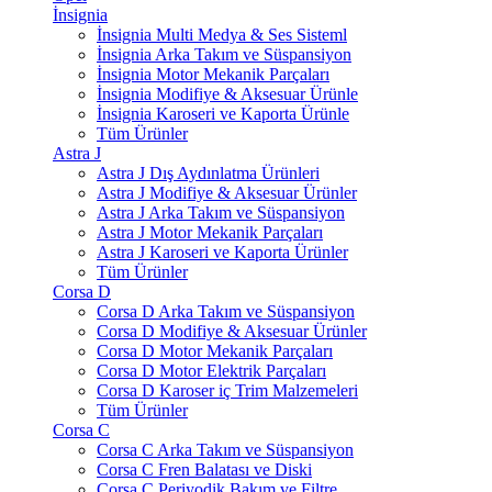
İnsignia
İnsignia Multi Medya & Ses Sisteml
İnsignia Arka Takım ve Süspansiyon
İnsignia Motor Mekanik Parçaları
İnsignia Modifiye & Aksesuar Ürünle
İnsignia Karoseri ve Kaporta Ürünle
Tüm Ürünler
Astra J
Astra J Dış Aydınlatma Ürünleri
Astra J Modifiye & Aksesuar Ürünler
Astra J Arka Takım ve Süspansiyon
Astra J Motor Mekanik Parçaları
Astra J Karoseri ve Kaporta Ürünler
Tüm Ürünler
Corsa D
Corsa D Arka Takım ve Süspansiyon
Corsa D Modifiye & Aksesuar Ürünler
Corsa D Motor Mekanik Parçaları
Corsa D Motor Elektrik Parçaları
Corsa D Karoser iç Trim Malzemeleri
Tüm Ürünler
Corsa C
Corsa C Arka Takım ve Süspansiyon
Corsa C Fren Balatası ve Diski
Corsa C Periyodik Bakım ve Filtre