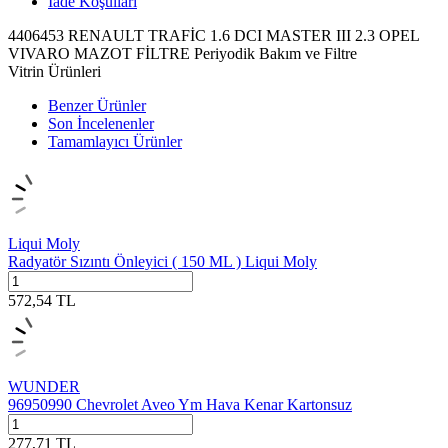
İade Koşulları
4406453 RENAULT TRAFİC 1.6 DCI MASTER III 2.3 OPEL
VIVARO MAZOT FİLTRE Periyodik Bakım ve Filtre
Vitrin Ürünleri
Benzer Ürünler
Son İncelenenler
Tamamlayıcı Ürünler
Liqui Moly
Radyatör Sızıntı Önleyici ( 150 ML ) Liqui Moly
572,54
TL
WUNDER
96950990 Chevrolet Aveo Ym Hava Kenar Kartonsuz
277,71
TL