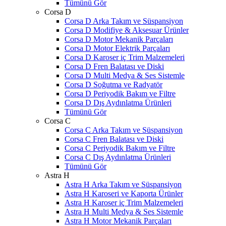
Tümünü Gör
Corsa D
Corsa D Arka Takım ve Süspansiyon
Corsa D Modifiye & Aksesuar Ürünler
Corsa D Motor Mekanik Parçaları
Corsa D Motor Elektrik Parçaları
Corsa D Karoser iç Trim Malzemeleri
Corsa D Fren Balatası ve Diski
Corsa D Multi Medya & Ses Sistemle
Corsa D Soğutma ve Radyatör
Corsa D Periyodik Bakım ve Filtre
Corsa D Dış Aydınlatma Ürünleri
Tümünü Gör
Corsa C
Corsa C Arka Takım ve Süspansiyon
Corsa C Fren Balatası ve Diski
Corsa C Periyodik Bakım ve Filtre
Corsa C Dış Aydınlatma Ürünleri
Tümünü Gör
Astra H
Astra H Arka Takım ve Süspansiyon
Astra H Karoseri ve Kaporta Ürünler
Astra H Karoser iç Trim Malzemeleri
Astra H Multi Medya & Ses Sistemle
Astra H Motor Mekanik Parçaları