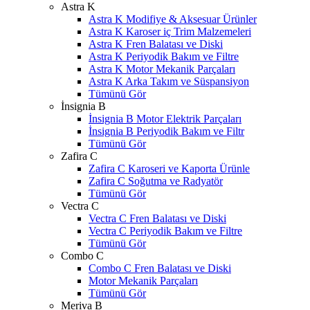
Astra K
Astra K Modifiye & Aksesuar Ürünler
Astra K Karoser iç Trim Malzemeleri
Astra K Fren Balatası ve Diski
Astra K Periyodik Bakım ve Filtre
Astra K Motor Mekanik Parçaları
Astra K Arka Takım ve Süspansiyon
Tümünü Gör
İnsignia B
İnsignia B Motor Elektrik Parçaları
İnsignia B Periyodik Bakım ve Filtr
Tümünü Gör
Zafira C
Zafira C Karoseri ve Kaporta Ürünle
Zafira C Soğutma ve Radyatör
Tümünü Gör
Vectra C
Vectra C Fren Balatası ve Diski
Vectra C Periyodik Bakım ve Filtre
Tümünü Gör
Combo C
Combo C Fren Balatası ve Diski
Motor Mekanik Parçaları
Tümünü Gör
Meriva B