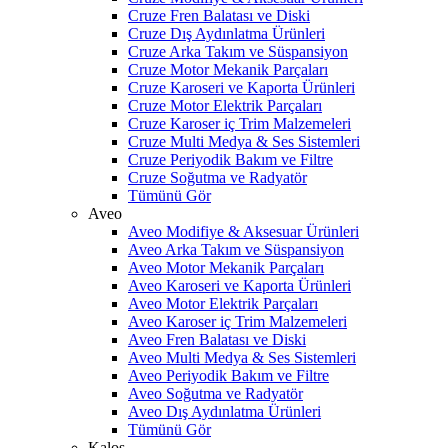
Cruze Fren Balatası ve Diski
Cruze Dış Aydınlatma Ürünleri
Cruze Arka Takım ve Süspansiyon
Cruze Motor Mekanik Parçaları
Cruze Karoseri ve Kaporta Ürünleri
Cruze Motor Elektrik Parçaları
Cruze Karoser iç Trim Malzemeleri
Cruze Multi Medya & Ses Sistemleri
Cruze Periyodik Bakım ve Filtre
Cruze Soğutma ve Radyatör
Tümünü Gör
Aveo
Aveo Modifiye & Aksesuar Ürünleri
Aveo Arka Takım ve Süspansiyon
Aveo Motor Mekanik Parçaları
Aveo Karoseri ve Kaporta Ürünleri
Aveo Motor Elektrik Parçaları
Aveo Karoser iç Trim Malzemeleri
Aveo Fren Balatası ve Diski
Aveo Multi Medya & Ses Sistemleri
Aveo Periyodik Bakım ve Filtre
Aveo Soğutma ve Radyatör
Aveo Dış Aydınlatma Ürünleri
Tümünü Gör
Kalos