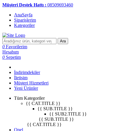
Müşteri Destek Hattı :
08509693460
AnaSayfa
Siparişlerim
Kategoriler
Ara
0
Favorilerim
Hesabım
0
Sepetim
İndirimdekiler
İletişim
Müşteri Hizmetleri
Yeni Ürünler
Tüm Kategoriler
{{ CAT.TITLE }}
{{ SUB.TITLE }}
{{ SUB2.TITLE }}
{{ SUB.TITLE }}
{{ CAT.TITLE }}
Opel