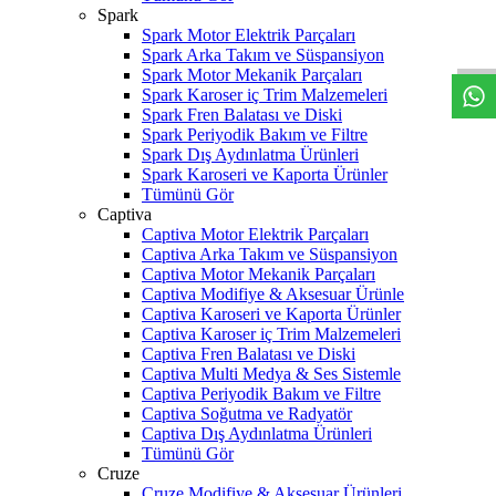
W
h
t
s
a
p
p
D
e
s
t
e
H
a
t
t
Spark
Spark Motor Elektrik Parçaları
Spark Arka Takım ve Süspansiyon
Spark Motor Mekanik Parçaları
Spark Karoser iç Trim Malzemeleri
Spark Fren Balatası ve Diski
Spark Periyodik Bakım ve Filtre
Spark Dış Aydınlatma Ürünleri
Spark Karoseri ve Kaporta Ürünler
Tümünü Gör
Captiva
Captiva Motor Elektrik Parçaları
Captiva Arka Takım ve Süspansiyon
Captiva Motor Mekanik Parçaları
Captiva Modifiye & Aksesuar Ürünle
Captiva Karoseri ve Kaporta Ürünler
Captiva Karoser iç Trim Malzemeleri
Captiva Fren Balatası ve Diski
Captiva Multi Medya & Ses Sistemle
Captiva Periyodik Bakım ve Filtre
Captiva Soğutma ve Radyatör
Captiva Dış Aydınlatma Ürünleri
Tümünü Gör
Cruze
Cruze Modifiye & Aksesuar Ürünleri