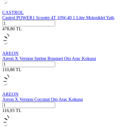
CASTROL
Castrol POWER1 Scooter 4T 10W-40 1 Litre Motosiklet Yağı
478,80
TL
AREON
Areon X Version Spring Bouquet Oto Araç Kokusu
110,88
TL
AREON
Areon X Version Coconut Oto Araç Kokusu
116,93
TL