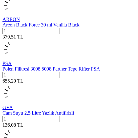
AREON
Areon Black Force 30 ml Vanilla Black
379,51
TL
PSA
Polen Filitresi 3008 5008 Partner Tepe Rifter PSA
655,20
TL
GVA
Cam Suyu 2,5 Litre Yazlık Antifirizli
136,08
TL