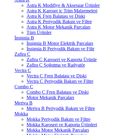
Astra K Modifiye & Aksesuar Ürünler
Astra K Karoser iç Trim Malzemeleri
Astra K Fren Balatası ve Diski
Astra K Periyodik Bakım ve Filtre
Astra K Motor Mekanik Parçaları
Tüm Ürünler
İnsignia B
İnsignia B Motor Elektrik Parçaları
İnsignia B Periyodik Bakım ve Filtr
Zafira C
Zafira C Karoseri ve Kaporta Ürünle
Zafira C Soğutma ve Radyatör
Vectra C
Vectra C Fren Balatası ve Diski
Vectra C Periyodik Bakım ve Filtre
Combo C
Combo C Fren Balatası ve Diski
Motor Mekanik Parçaları
Meriva B
Meriva B Periyodik Bakım ve Filtre
Mokka
Mokka Periyodik Bakım ve Filtre
Mokka Karoseri ve Kaporta Ürünleri
Mokka Motor Mekanik Parçaları