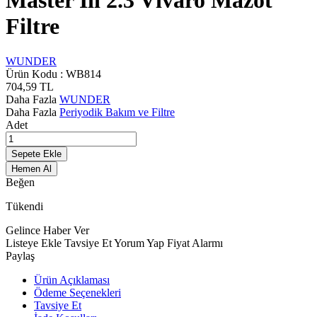
Master Iıı 2.3 Vıvaro Mazot
Filtre
WUNDER
Ürün Kodu :
WB814
704,59
TL
Daha Fazla
WUNDER
Daha Fazla
Periyodik Bakım ve Filtre
Adet
Sepete Ekle
Hemen Al
Beğen
Tükendi
Gelince Haber Ver
Listeye Ekle
Tavsiye Et
Yorum Yap
Fiyat Alarmı
Paylaş
Ürün Açıklaması
Ödeme Seçenekleri
Tavsiye Et