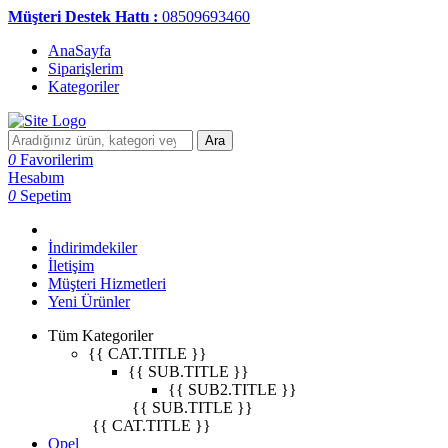
Müşteri Destek Hattı :
08509693460
AnaSayfa
Siparişlerim
Kategoriler
Ara
0
Favorilerim
Hesabım
0
Sepetim
İndirimdekiler
İletişim
Müşteri Hizmetleri
Yeni Ürünler
Tüm Kategoriler
{{ CAT.TITLE }}
{{ SUB.TITLE }}
{{ SUB2.TITLE }}
{{ SUB.TITLE }}
{{ CAT.TITLE }}
Opel