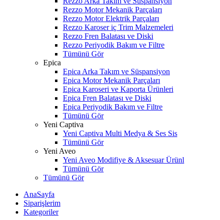
Rezzo Arka Takım ve Süspansiyon
Rezzo Motor Mekanik Parçaları
Rezzo Motor Elektrik Parçaları
Rezzo Karoser iç Trim Malzemeleri
Rezzo Fren Balatası ve Diski
Rezzo Periyodik Bakım ve Filtre
Tümünü Gör
Epica
Epica Arka Takım ve Süspansiyon
Epica Motor Mekanik Parçaları
Epica Karoseri ve Kaporta Ürünleri
Epica Fren Balatası ve Diski
Epica Periyodik Bakım ve Filtre
Tümünü Gör
Yeni Captiva
Yeni Captiva Multi Medya & Ses Sis
Tümünü Gör
Yeni Aveo
Yeni Aveo Modifiye & Aksesuar Ürünl
Tümünü Gör
Tümünü Gör
AnaSayfa
Siparişlerim
Kategoriler