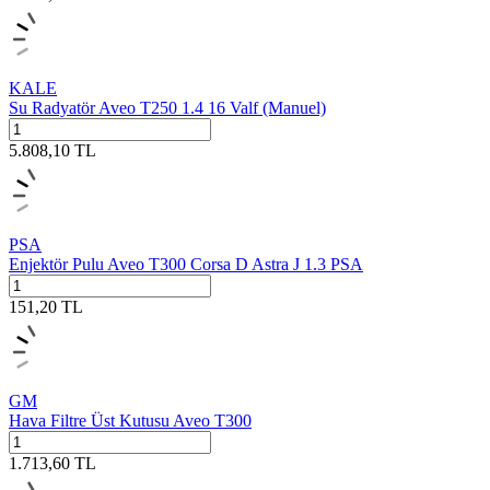
KALE
Su Radyatör Aveo T250 1.4 16 Valf (Manuel)
5.808,10
TL
PSA
Enjektör Pulu Aveo T300 Corsa D Astra J 1.3 PSA
151,20
TL
GM
Hava Filtre Üst Kutusu Aveo T300
1.713,60
TL