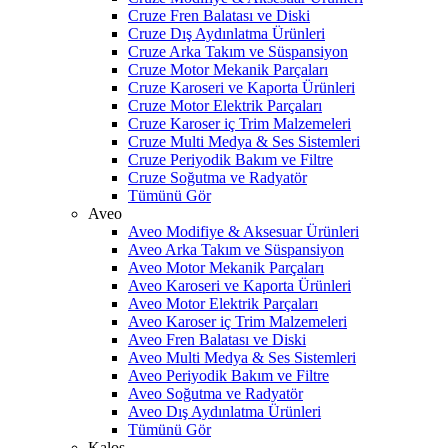
Cruze Fren Balatası ve Diski
Cruze Dış Aydınlatma Ürünleri
Cruze Arka Takım ve Süspansiyon
Cruze Motor Mekanik Parçaları
Cruze Karoseri ve Kaporta Ürünleri
Cruze Motor Elektrik Parçaları
Cruze Karoser iç Trim Malzemeleri
Cruze Multi Medya & Ses Sistemleri
Cruze Periyodik Bakım ve Filtre
Cruze Soğutma ve Radyatör
Tümünü Gör
Aveo
Aveo Modifiye & Aksesuar Ürünleri
Aveo Arka Takım ve Süspansiyon
Aveo Motor Mekanik Parçaları
Aveo Karoseri ve Kaporta Ürünleri
Aveo Motor Elektrik Parçaları
Aveo Karoser iç Trim Malzemeleri
Aveo Fren Balatası ve Diski
Aveo Multi Medya & Ses Sistemleri
Aveo Periyodik Bakım ve Filtre
Aveo Soğutma ve Radyatör
Aveo Dış Aydınlatma Ürünleri
Tümünü Gör
Kalos