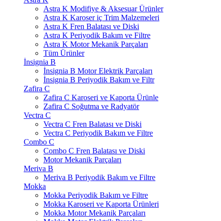
Astra K Modifiye & Aksesuar Ürünler
Astra K Karoser iç Trim Malzemeleri
Astra K Fren Balatası ve Diski
Astra K Periyodik Bakım ve Filtre
Astra K Motor Mekanik Parçaları
Tüm Ürünler
İnsignia B
İnsignia B Motor Elektrik Parçaları
İnsignia B Periyodik Bakım ve Filtr
Zafira C
Zafira C Karoseri ve Kaporta Ürünle
Zafira C Soğutma ve Radyatör
Vectra C
Vectra C Fren Balatası ve Diski
Vectra C Periyodik Bakım ve Filtre
Combo C
Combo C Fren Balatası ve Diski
Motor Mekanik Parçaları
Meriva B
Meriva B Periyodik Bakım ve Filtre
Mokka
Mokka Periyodik Bakım ve Filtre
Mokka Karoseri ve Kaporta Ürünleri
Mokka Motor Mekanik Parçaları