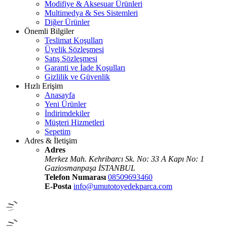
Modifiye & Aksesuar Ürünleri
Multimedya & Ses Sistemleri
Diğer Ürünler
Önemli Bilgiler
Teslimat Koşulları
Üyelik Sözleşmesi
Satış Sözleşmesi
Garanti ve İade Koşulları
Gizlilik ve Güvenlik
Hızlı Erişim
Anasayfa
Yeni Ürünler
İndirimdekiler
Müşteri Hizmetleri
Sepetim
Adres & İletişim
Adres
Merkez Mah. Kehribarcı Sk. No: 33 A Kapı No: 1
Gaziosmanpaşa İSTANBUL
Telefon Numarası
08509693460
E-Posta
info@umutotoyedekparca.com