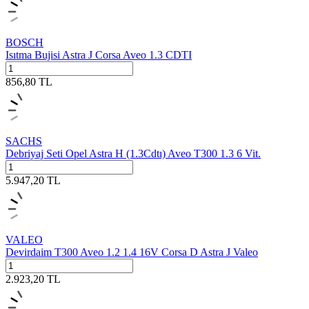
BOSCH
Isıtma Bujisi Astra J Corsa Aveo 1.3 CDTI
856,80
TL
SACHS
Debriyaj Seti Opel Astra H (1.3Cdtı) Aveo T300 1.3 6 Vit.
5.947,20
TL
VALEO
Devirdaim T300 Aveo 1.2 1.4 16V Corsa D Astra J Valeo
2.923,20
TL