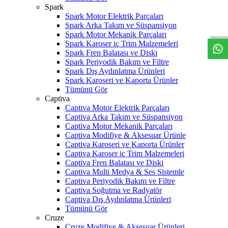
W
h
t
s
a
p
p
D
e
s
t
e
H
a
t
t
Spark
Spark Motor Elektrik Parçaları
Spark Arka Takım ve Süspansiyon
Spark Motor Mekanik Parçaları
Spark Karoser iç Trim Malzemeleri
Spark Fren Balatası ve Diski
Spark Periyodik Bakım ve Filtre
Spark Dış Aydınlatma Ürünleri
Spark Karoseri ve Kaporta Ürünler
Tümünü Gör
Captiva
Captiva Motor Elektrik Parçaları
Captiva Arka Takım ve Süspansiyon
Captiva Motor Mekanik Parçaları
Captiva Modifiye & Aksesuar Ürünle
Captiva Karoseri ve Kaporta Ürünler
Captiva Karoser iç Trim Malzemeleri
Captiva Fren Balatası ve Diski
Captiva Multi Medya & Ses Sistemle
Captiva Periyodik Bakım ve Filtre
Captiva Soğutma ve Radyatör
Captiva Dış Aydınlatma Ürünleri
Tümünü Gör
Cruze
Cruze Modifiye & Aksesuar Ürünleri