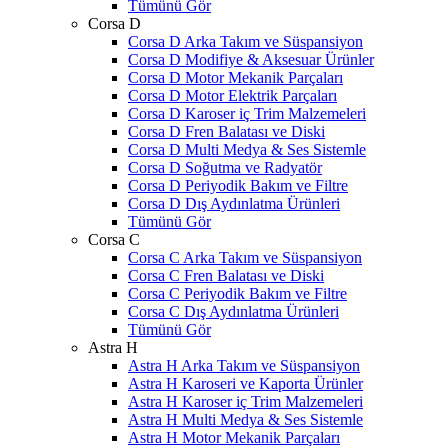
Tümünü Gör
Corsa D
Corsa D Arka Takım ve Süspansiyon
Corsa D Modifiye & Aksesuar Ürünler
Corsa D Motor Mekanik Parçaları
Corsa D Motor Elektrik Parçaları
Corsa D Karoser iç Trim Malzemeleri
Corsa D Fren Balatası ve Diski
Corsa D Multi Medya & Ses Sistemle
Corsa D Soğutma ve Radyatör
Corsa D Periyodik Bakım ve Filtre
Corsa D Dış Aydınlatma Ürünleri
Tümünü Gör
Corsa C
Corsa C Arka Takım ve Süspansiyon
Corsa C Fren Balatası ve Diski
Corsa C Periyodik Bakım ve Filtre
Corsa C Dış Aydınlatma Ürünleri
Tümünü Gör
Astra H
Astra H Arka Takım ve Süspansiyon
Astra H Karoseri ve Kaporta Ürünler
Astra H Karoser iç Trim Malzemeleri
Astra H Multi Medya & Ses Sistemle
Astra H Motor Mekanik Parçaları