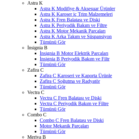
Astra K
Astra K Modifiye & Aksesuar Ürünler
Astra K Karoser iç Trim Malzemeleri
Astra K Fren Balatası ve Diski
Astra K Periyodik Bakım ve Filtre
Astra K Motor Mekanik Parçaları
Astra K Arka Takım ve Süspansiyon
Tümünü Gör
İnsignia B
İnsignia B Motor Elektrik Parçaları
İnsignia B Periyodik Bakım ve Filtr
Tümünü Gör
Zafira C
Zafira C Karoseri ve Kaporta Ürünle
Zafira C Soğutma ve Radyatör
Tümünü Gör
Vectra C
Vectra C Fren Balatası ve Diski
Vectra C Periyodik Bakım ve Filtre
Tümünü Gör
Combo C
Combo C Fren Balatası ve Diski
Motor Mekanik Parçaları
Tümünü Gör
Meriva B