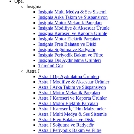
Opel
İnsignia
İnsignia Multi Medya & Ses Sisteml
İnsignia Arka Takım ve Süspansiyon
İnsignia Motor Mekanik Parçaları
İnsignia Modifiye & Aksesuar Ürünle
İnsignia Karoseri ve Kaporta Ürünle
İnsignia Motor Elektrik Parçaları
İnsignia Fren Balatası ve Diski
İnsignia Soğutma ve Radyatör
İnsignia Periyodik Bakım ve Filtre
İnsignia Dış Aydınlatma Ürünleri
Tümünü Gör
Astra J
Astra J Dış Aydınlatma Ürünleri
Astra J Modifiye & Aksesuar Ürünler
Astra J Arka Takım ve Süspansiyon
Astra J Motor Mekanik Parçaları
Astra J Karoseri ve Kaporta Ürünler
Astra J Motor Elektrik Parçaları
Astra J Karoser İç Trim Malzemeler
Astra J Multi Medya & Ses Sistemle
Astra J Fren Balatası ve Diski
Astra J Soğutma ve Radyatör
Astra J Periyodik Bakım ve Filtre