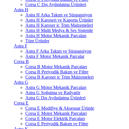
Corsa C Dış Aydınlatma Ürünleri
Astra H
Astra H Arka Takım ve Süspansiyon
Astra H Karoseri ve Kaporta Ürünler
Astra H Karoser iç Trim Malzemeleri
Astra H Multi Medya & Ses Sistemle
Astra H Motor Mekanik Parçaları
Tüm Ürünler
Astra F
Astra F Arka Takım ve Süspansiyon
Astra F Motor Mekanik Parçalar
Corsa B
Corsa B Motor Mekanik Parçaları
Corsa B Periyodik Bakım ve Filtre
Corsa B Karoser iç Trim Malzemeleri
Astra G
Astra G Motor Mekanik Parçaları
Astra G Soğutma ve Radyatör
Astra G Dış Aydınlatma Ürünleri
Corsa E
Corsa E Modifiye & Aksesuar Ürünle
Corsa E Motor Mekanik Parçaları
Corsa E Motor Elektrik Parçaları
Corsa E Periyodik Bakım ve Filtre
Astra K