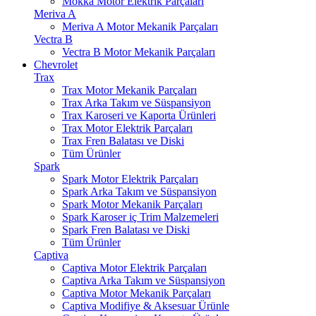
Mokka Motor Elektrik Parçaları
Meriva A
Meriva A Motor Mekanik Parçaları
Vectra B
Vectra B Motor Mekanik Parçaları
Chevrolet
Trax
Trax Motor Mekanik Parçaları
Trax Arka Takım ve Süspansiyon
Trax Karoseri ve Kaporta Ürünleri
Trax Motor Elektrik Parçaları
Trax Fren Balatası ve Diski
Tüm Ürünler
Spark
Spark Motor Elektrik Parçaları
Spark Arka Takım ve Süspansiyon
Spark Motor Mekanik Parçaları
Spark Karoser iç Trim Malzemeleri
Spark Fren Balatası ve Diski
Tüm Ürünler
Captiva
Captiva Motor Elektrik Parçaları
Captiva Arka Takım ve Süspansiyon
Captiva Motor Mekanik Parçaları
Captiva Modifiye & Aksesuar Ürünle