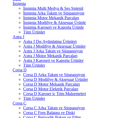
İnsignia
İnsignia Multi Medya & Ses Sisteml
İnsignia Arka Takım ve Süspansiyon
İnsignia Motor Mekanik Parçaları
İnsignia Modifiye & Aksesuar Ürünle
İnsignia Karoseri ve Kaporta Ürünle
Tüm Ürünler
Astra J
Astra J Dış Aydınlatma Ürünleri
Astra J Modifiye & Aksesuar Ürünler
Astra J Arka Takım ve Süspansiyon
Astra J Motor Mekanik Parçaları
Astra J Karoseri ve Kaporta Ürünler
Tüm Ürünler
Corsa D
Corsa D Arka Takım ve Süspansiyon
Corsa D Modifiye & Aksesuar Ürünler
Corsa D Motor Mekanik Parçaları
Corsa D Motor Elektrik Parçaları
Corsa D Karoser iç Trim Malzemeleri
Tüm Ürünler
Corsa C
Corsa C Arka Takım ve Süspansiyon
Corsa C Fren Balatası ve Diski
Corsa C Periyodik Bakım ve Filtre