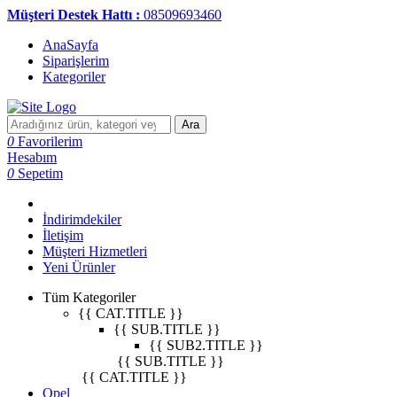
Müşteri Destek Hattı :
08509693460
AnaSayfa
Siparişlerim
Kategoriler
Ara
0
Favorilerim
Hesabım
0
Sepetim
İndirimdekiler
İletişim
Müşteri Hizmetleri
Yeni Ürünler
Tüm Kategoriler
{{ CAT.TITLE }}
{{ SUB.TITLE }}
{{ SUB2.TITLE }}
{{ SUB.TITLE }}
{{ CAT.TITLE }}
Opel