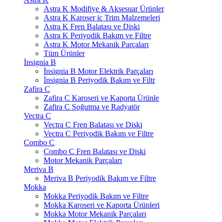
Astra K Modifiye & Aksesuar Ürünler
Astra K Karoser iç Trim Malzemeleri
Astra K Fren Balatası ve Diski
Astra K Periyodik Bakım ve Filtre
Astra K Motor Mekanik Parçaları
Tüm Ürünler
İnsignia B
İnsignia B Motor Elektrik Parçaları
İnsignia B Periyodik Bakım ve Filtr
Zafira C
Zafira C Karoseri ve Kaporta Ürünle
Zafira C Soğutma ve Radyatör
Vectra C
Vectra C Fren Balatası ve Diski
Vectra C Periyodik Bakım ve Filtre
Combo C
Combo C Fren Balatası ve Diski
Motor Mekanik Parçaları
Meriva B
Meriva B Periyodik Bakım ve Filtre
Mokka
Mokka Periyodik Bakım ve Filtre
Mokka Karoseri ve Kaporta Ürünleri
Mokka Motor Mekanik Parçaları