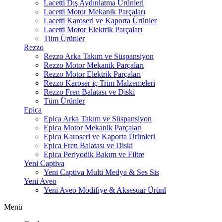
Lacetti Dış Aydınlatma Ürünleri
Lacetti Motor Mekanik Parçaları
Lacetti Karoseri ve Kaporta Ürünler
Lacetti Motor Elektrik Parçaları
Tüm Ürünler
Rezzo
Rezzo Arka Takım ve Süspansiyon
Rezzo Motor Mekanik Parçaları
Rezzo Motor Elektrik Parçaları
Rezzo Karoser iç Trim Malzemeleri
Rezzo Fren Balatası ve Diski
Tüm Ürünler
Epica
Epica Arka Takım ve Süspansiyon
Epica Motor Mekanik Parçaları
Epica Karoseri ve Kaporta Ürünleri
Epica Fren Balatası ve Diski
Epica Periyodik Bakım ve Filtre
Yeni Captiva
Yeni Captiva Multi Medya & Ses Sis
Yeni Aveo
Yeni Aveo Modifiye & Aksesuar Ürünl
Menü