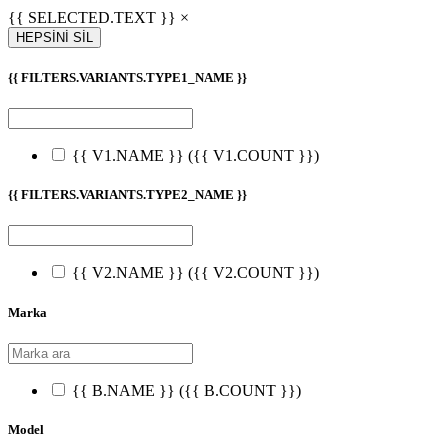
{{ SELECTED.TEXT }} ×
HEPSİNİ SİL
{{ FILTERS.VARIANTS.TYPE1_NAME }}
{{ V1.NAME }}
({{ V1.COUNT }})
{{ FILTERS.VARIANTS.TYPE2_NAME }}
{{ V2.NAME }}
({{ V2.COUNT }})
Marka
{{ B.NAME }}
({{ B.COUNT }})
Model