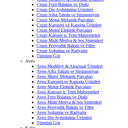
Cruze Fren Balatası ve Diski
Cruze Dış Aydınlatma Ürünleri
Cruze Arka Takım ve Süspansiyon
Cruze Motor Mekanik Parçaları
Cruze Karoseri ve Kaporta Ürünleri
Cruze Motor Elektrik Parçaları
Cruze Karoser iç Trim Malzemeleri
Cruze Multi Medya & Ses Sistemleri
Cruze Periyodik Bakım ve Filtre
Cruze Soğutma ve Radyatör
Tümünü Gör
Aveo
Aveo Modifiye & Aksesuar Ürünleri
Aveo Arka Takım ve Süspansiyon
Aveo Motor Mekanik Parçaları
Aveo Karoseri ve Kaporta Ürünleri
Aveo Motor Elektrik Parçaları
Aveo Karoser iç Trim Malzemeleri
Aveo Fren Balatası ve Diski
Aveo Multi Medya & Ses Sistemleri
Aveo Periyodik Bakım ve Filtre
Aveo Soğutma ve Radyatör
Aveo Dış Aydınlatma Ürünleri
Tümünü Gör
Kalos