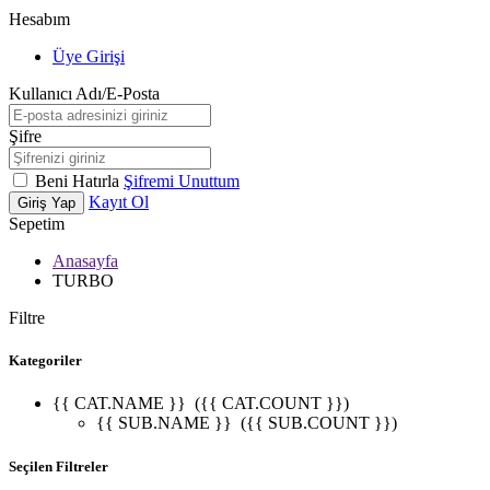
Hesabım
Üye Girişi
Kullanıcı Adı/E-Posta
Şifre
Beni Hatırla
Şifremi Unuttum
Kayıt Ol
Giriş Yap
Sepetim
Anasayfa
TURBO
Filtre
Kategoriler
{{ CAT.NAME }}
({{ CAT.COUNT }})
{{ SUB.NAME }}
({{ SUB.COUNT }})
Seçilen Filtreler