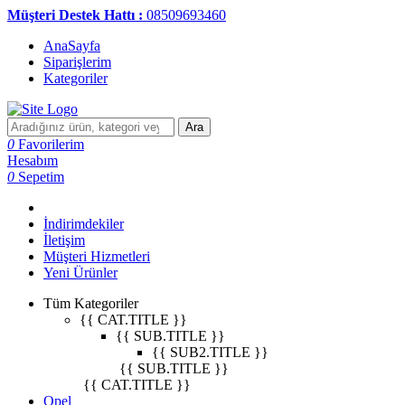
Müşteri Destek Hattı :
08509693460
AnaSayfa
Siparişlerim
Kategoriler
Ara
0
Favorilerim
Hesabım
0
Sepetim
İndirimdekiler
İletişim
Müşteri Hizmetleri
Yeni Ürünler
Tüm Kategoriler
{{ CAT.TITLE }}
{{ SUB.TITLE }}
{{ SUB2.TITLE }}
{{ SUB.TITLE }}
{{ CAT.TITLE }}
Opel