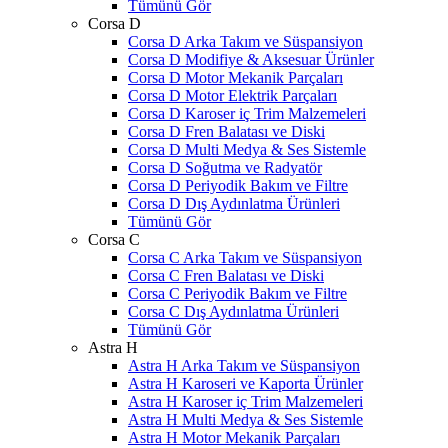
Tümünü Gör
Corsa D
Corsa D Arka Takım ve Süspansiyon
Corsa D Modifiye & Aksesuar Ürünler
Corsa D Motor Mekanik Parçaları
Corsa D Motor Elektrik Parçaları
Corsa D Karoser iç Trim Malzemeleri
Corsa D Fren Balatası ve Diski
Corsa D Multi Medya & Ses Sistemle
Corsa D Soğutma ve Radyatör
Corsa D Periyodik Bakım ve Filtre
Corsa D Dış Aydınlatma Ürünleri
Tümünü Gör
Corsa C
Corsa C Arka Takım ve Süspansiyon
Corsa C Fren Balatası ve Diski
Corsa C Periyodik Bakım ve Filtre
Corsa C Dış Aydınlatma Ürünleri
Tümünü Gör
Astra H
Astra H Arka Takım ve Süspansiyon
Astra H Karoseri ve Kaporta Ürünler
Astra H Karoser iç Trim Malzemeleri
Astra H Multi Medya & Ses Sistemle
Astra H Motor Mekanik Parçaları