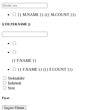
{{ M.NAME }}
({{ M.COUNT }})
{{ FILTER.NAME }}
{{ F.NAME }}
{{ F.NAME }}
({{ F.COUNT }})
Stoktakiler
İndirimli
Yeni
Fiyat
Seçimi Filtrele