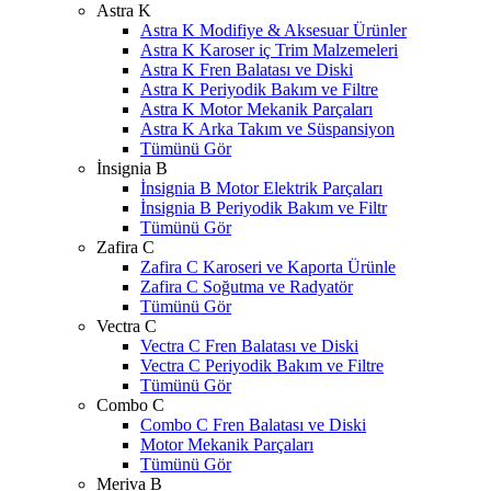
Astra K
Astra K Modifiye & Aksesuar Ürünler
Astra K Karoser iç Trim Malzemeleri
Astra K Fren Balatası ve Diski
Astra K Periyodik Bakım ve Filtre
Astra K Motor Mekanik Parçaları
Astra K Arka Takım ve Süspansiyon
Tümünü Gör
İnsignia B
İnsignia B Motor Elektrik Parçaları
İnsignia B Periyodik Bakım ve Filtr
Tümünü Gör
Zafira C
Zafira C Karoseri ve Kaporta Ürünle
Zafira C Soğutma ve Radyatör
Tümünü Gör
Vectra C
Vectra C Fren Balatası ve Diski
Vectra C Periyodik Bakım ve Filtre
Tümünü Gör
Combo C
Combo C Fren Balatası ve Diski
W
h
t
s
a
p
p
D
e
s
t
e
H
a
t
t
Motor Mekanik Parçaları
Tümünü Gör
Meriva B