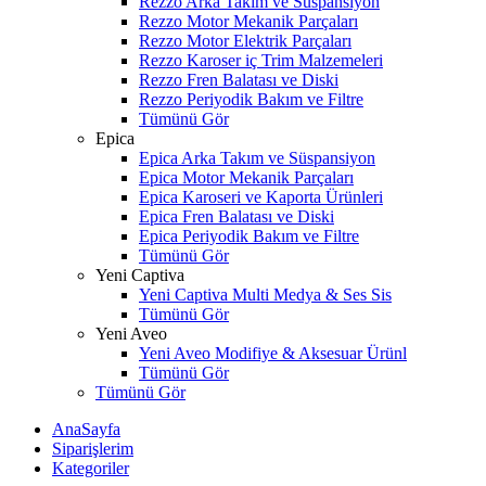
Rezzo Arka Takım ve Süspansiyon
Rezzo Motor Mekanik Parçaları
Rezzo Motor Elektrik Parçaları
Rezzo Karoser iç Trim Malzemeleri
Rezzo Fren Balatası ve Diski
Rezzo Periyodik Bakım ve Filtre
Tümünü Gör
Epica
Epica Arka Takım ve Süspansiyon
Epica Motor Mekanik Parçaları
Epica Karoseri ve Kaporta Ürünleri
Epica Fren Balatası ve Diski
Epica Periyodik Bakım ve Filtre
Tümünü Gör
Yeni Captiva
Yeni Captiva Multi Medya & Ses Sis
Tümünü Gör
Yeni Aveo
Yeni Aveo Modifiye & Aksesuar Ürünl
Tümünü Gör
Tümünü Gör
AnaSayfa
Siparişlerim
Kategoriler