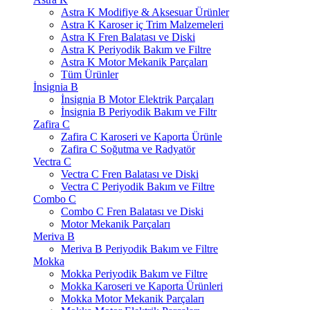
Astra K Modifiye & Aksesuar Ürünler
Astra K Karoser iç Trim Malzemeleri
Astra K Fren Balatası ve Diski
Astra K Periyodik Bakım ve Filtre
Astra K Motor Mekanik Parçaları
Tüm Ürünler
İnsignia B
İnsignia B Motor Elektrik Parçaları
İnsignia B Periyodik Bakım ve Filtr
Zafira C
Zafira C Karoseri ve Kaporta Ürünle
Zafira C Soğutma ve Radyatör
Vectra C
Vectra C Fren Balatası ve Diski
Vectra C Periyodik Bakım ve Filtre
Combo C
Combo C Fren Balatası ve Diski
Motor Mekanik Parçaları
Meriva B
Meriva B Periyodik Bakım ve Filtre
Mokka
Mokka Periyodik Bakım ve Filtre
Mokka Karoseri ve Kaporta Ürünleri
Mokka Motor Mekanik Parçaları