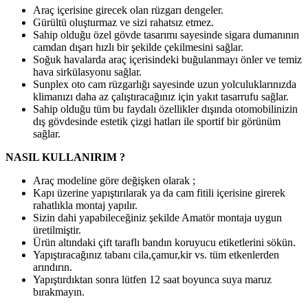
Araç içerisine girecek olan rüzgarı dengeler.
Gürültü oluşturmaz ve sizi rahatsız etmez.
Sahip olduğu özel gövde tasarımı sayesinde sigara dumanının
camdan dışarı hızlı bir şekilde çekilmesini sağlar.
Soğuk havalarda araç içerisindeki buğulanmayı önler ve temiz
hava sirkülasyonu sağlar.
Sunplex oto cam rüzgarlığı sayesinde uzun yolculuklarınızda
klimanızı daha az çalıştıracağınız için yakıt tasarrufu sağlar.
Sahip olduğu tüm bu faydalı özellikler dışında otomobilinizin
dış gövdesinde estetik çizgi hatları ile sportif bir görünüm
sağlar.
NASIL KULLANIRIM ?
Araç modeline göre değişken olarak ;
Kapı üzerine yapıştırılarak ya da cam fitili içerisine girerek
rahatlıkla montaj yapılır.
Sizin dahi yapabileceğiniz şekilde Amatör montaja uygun
üretilmiştir.
Ürün altındaki çift taraflı bandın koruyucu etiketlerini sökün.
Yapıştıracağınız tabanı cila,çamur,kir vs. tüm etkenlerden
arındırın.
Yapıştırdıktan sonra lütfen 12 saat boyunca suya maruz
bırakmayın.