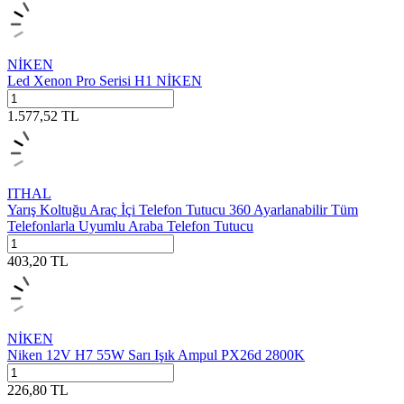
NİKEN
Led Xenon Pro Serisi H1 NİKEN
1.577,52
TL
ITHAL
Yarış Koltuğu Araç İçi Telefon Tutucu 360 Ayarlanabilir Tüm
Telefonlarla Uyumlu Araba Telefon Tutucu
403,20
TL
NİKEN
Niken 12V H7 55W Sarı Işık Ampul PX26d 2800K
226,80
TL