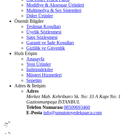
Modifiye & Aksesuar Ürünleri
Multimedya & Ses Sistemleri
Diğer Ürünler
Önemli Bilgiler
Teslimat Koşulları
Üyelik Sözleşmesi
Satış Sözleşmesi
Garanti ve İade Koşulları
Gizlilik ve Güvenlik
Hızlı Erişim
Anasayfa
Yeni Ürünler
İndirimdekiler
Müşteri Hizmetleri
Sepetim
Adres & İletişim
Adres
Merkez Mah. Kehribarcı Sk. No: 33 A Kapı No: 1
Gaziosmanpaşa İSTANBUL
Telefon Numarası
08509693460
E-Posta
info@umutotoyedekparca.com