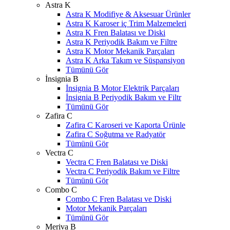
Astra K
Astra K Modifiye & Aksesuar Ürünler
Astra K Karoser iç Trim Malzemeleri
Astra K Fren Balatası ve Diski
Astra K Periyodik Bakım ve Filtre
Astra K Motor Mekanik Parçaları
Astra K Arka Takım ve Süspansiyon
Tümünü Gör
İnsignia B
İnsignia B Motor Elektrik Parçaları
İnsignia B Periyodik Bakım ve Filtr
Tümünü Gör
Zafira C
Zafira C Karoseri ve Kaporta Ürünle
Zafira C Soğutma ve Radyatör
Tümünü Gör
Vectra C
Vectra C Fren Balatası ve Diski
Vectra C Periyodik Bakım ve Filtre
Tümünü Gör
Combo C
Combo C Fren Balatası ve Diski
Motor Mekanik Parçaları
Tümünü Gör
Meriva B