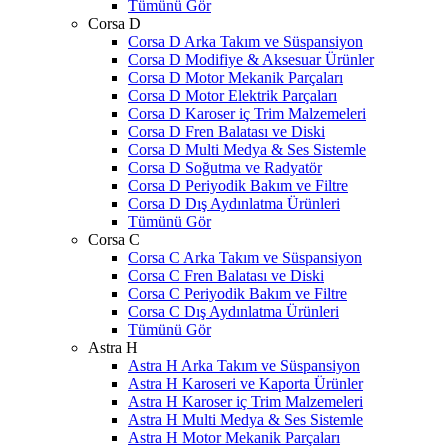
Tümünü Gör
Corsa D
Corsa D Arka Takım ve Süspansiyon
Corsa D Modifiye & Aksesuar Ürünler
Corsa D Motor Mekanik Parçaları
Corsa D Motor Elektrik Parçaları
Corsa D Karoser iç Trim Malzemeleri
Corsa D Fren Balatası ve Diski
Corsa D Multi Medya & Ses Sistemle
Corsa D Soğutma ve Radyatör
Corsa D Periyodik Bakım ve Filtre
Corsa D Dış Aydınlatma Ürünleri
Tümünü Gör
Corsa C
Corsa C Arka Takım ve Süspansiyon
Corsa C Fren Balatası ve Diski
Corsa C Periyodik Bakım ve Filtre
Corsa C Dış Aydınlatma Ürünleri
Tümünü Gör
Astra H
Astra H Arka Takım ve Süspansiyon
Astra H Karoseri ve Kaporta Ürünler
Astra H Karoser iç Trim Malzemeleri
Astra H Multi Medya & Ses Sistemle
Astra H Motor Mekanik Parçaları