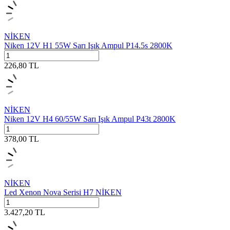
NİKEN
Niken 12V H1 55W Sarı Işık Ampul P14.5s 2800K
226,80
TL
NİKEN
Niken 12V H4 60/55W Sarı Işık Ampul P43t 2800K
378,00
TL
NİKEN
Led Xenon Nova Serisi H7 NİKEN
3.427,20
TL