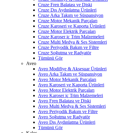
Cruze Fren Balatası ve Diski
Cruze Dış Aydınlatma Ürünleri
Cruze Arka Takım ve Süspansiyon
Cruze Motor Mekanik Parçaları
Cruze Karoseri ve Kaporta Ürünleri
Cruze Motor Elektrik Parçaları
Cruze Karoser iç Trim Malzemeleri
Cruze Multi Medya & Ses Sistemleri
Cruze Periyodik Bakım ve Filtre
Cruze Soğutma ve Radyatör
Tümünü Gör
Aveo
Aveo Modifiye & Aksesuar Ürünleri
Aveo Arka Takım ve Süspansiyon
Aveo Motor Mekanik Parçaları
Aveo Karoseri ve Kaporta Ürünleri
Aveo Motor Elektrik Parçaları
Aveo Karoser iç Trim Malzemeleri
Aveo Fren Balatası ve Diski
Aveo Multi Medya & Ses Sistemleri
Aveo Periyodik Bakım ve Filtre
Aveo Soğutma ve Radyatör
Aveo Dış Aydınlatma Ürünleri
Tümünü Gör
Kalos