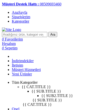
Müşteri Destek Hattı :
08509693460
AnaSayfa
Siparişlerim
Kategoriler
Ara
0
Favorilerim
Hesabım
0
Sepetim
İndirimdekiler
İletişim
Müşteri Hizmetleri
Yeni Ürünler
Tüm Kategoriler
{{ CAT.TITLE }}
{{ SUB.TITLE }}
{{ SUB2.TITLE }}
{{ SUB.TITLE }}
{{ CAT.TITLE }}
Opel