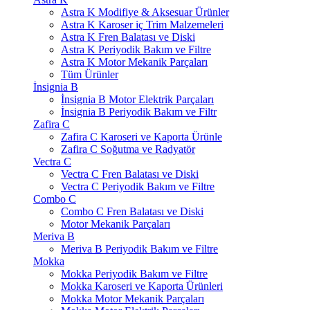
Astra K Modifiye & Aksesuar Ürünler
Astra K Karoser iç Trim Malzemeleri
Astra K Fren Balatası ve Diski
Astra K Periyodik Bakım ve Filtre
Astra K Motor Mekanik Parçaları
Tüm Ürünler
İnsignia B
İnsignia B Motor Elektrik Parçaları
İnsignia B Periyodik Bakım ve Filtr
Zafira C
Zafira C Karoseri ve Kaporta Ürünle
Zafira C Soğutma ve Radyatör
Vectra C
Vectra C Fren Balatası ve Diski
Vectra C Periyodik Bakım ve Filtre
Combo C
Combo C Fren Balatası ve Diski
Motor Mekanik Parçaları
Meriva B
Meriva B Periyodik Bakım ve Filtre
Mokka
Mokka Periyodik Bakım ve Filtre
Mokka Karoseri ve Kaporta Ürünleri
Mokka Motor Mekanik Parçaları