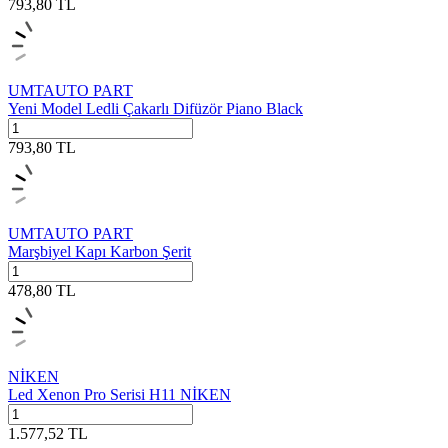
793,80
TL
UMTAUTO PART
Yeni Model Ledli Çakarlı Difüzör Piano Black
793,80
TL
UMTAUTO PART
Marşbiyel Kapı Karbon Şerit
478,80
TL
NİKEN
Led Xenon Pro Serisi H11 NİKEN
1.577,52
TL