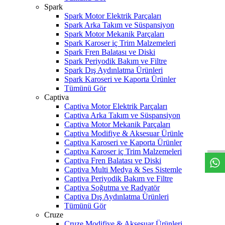
Spark
Spark Motor Elektrik Parçaları
Spark Arka Takım ve Süspansiyon
Spark Motor Mekanik Parçaları
Spark Karoser iç Trim Malzemeleri
Spark Fren Balatası ve Diski
Spark Periyodik Bakım ve Filtre
Spark Dış Aydınlatma Ürünleri
Spark Karoseri ve Kaporta Ürünler
Tümünü Gör
Captiva
Captiva Motor Elektrik Parçaları
Captiva Arka Takım ve Süspansiyon
W
h
t
s
a
p
p
D
e
s
t
e
H
a
t
t
Captiva Motor Mekanik Parçaları
Captiva Modifiye & Aksesuar Ürünle
Captiva Karoseri ve Kaporta Ürünler
Captiva Karoser iç Trim Malzemeleri
Captiva Fren Balatası ve Diski
Captiva Multi Medya & Ses Sistemle
Captiva Periyodik Bakım ve Filtre
Captiva Soğutma ve Radyatör
Captiva Dış Aydınlatma Ürünleri
Tümünü Gör
Cruze
Cruze Modifiye & Aksesuar Ürünleri