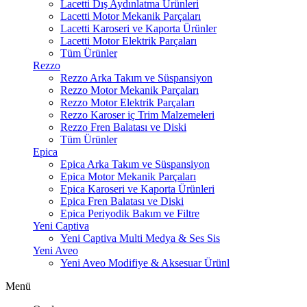
Lacetti Dış Aydınlatma Ürünleri
Lacetti Motor Mekanik Parçaları
Lacetti Karoseri ve Kaporta Ürünler
Lacetti Motor Elektrik Parçaları
Tüm Ürünler
Rezzo
Rezzo Arka Takım ve Süspansiyon
Rezzo Motor Mekanik Parçaları
Rezzo Motor Elektrik Parçaları
Rezzo Karoser iç Trim Malzemeleri
Rezzo Fren Balatası ve Diski
Tüm Ürünler
Epica
Epica Arka Takım ve Süspansiyon
Epica Motor Mekanik Parçaları
Epica Karoseri ve Kaporta Ürünleri
Epica Fren Balatası ve Diski
Epica Periyodik Bakım ve Filtre
Yeni Captiva
Yeni Captiva Multi Medya & Ses Sis
Yeni Aveo
Yeni Aveo Modifiye & Aksesuar Ürünl
Menü