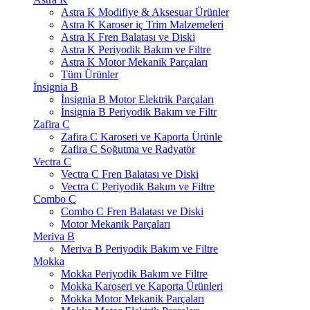
Astra K Modifiye & Aksesuar Ürünler
Astra K Karoser iç Trim Malzemeleri
Astra K Fren Balatası ve Diski
Astra K Periyodik Bakım ve Filtre
Astra K Motor Mekanik Parçaları
Tüm Ürünler
İnsignia B
İnsignia B Motor Elektrik Parçaları
İnsignia B Periyodik Bakım ve Filtr
Zafira C
Zafira C Karoseri ve Kaporta Ürünle
Zafira C Soğutma ve Radyatör
Vectra C
Vectra C Fren Balatası ve Diski
Vectra C Periyodik Bakım ve Filtre
Combo C
Combo C Fren Balatası ve Diski
Motor Mekanik Parçaları
Meriva B
Meriva B Periyodik Bakım ve Filtre
Mokka
Mokka Periyodik Bakım ve Filtre
Mokka Karoseri ve Kaporta Ürünleri
Mokka Motor Mekanik Parçaları