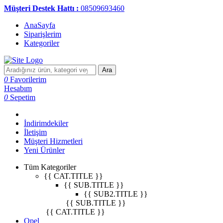
Müşteri Destek Hattı :
08509693460
AnaSayfa
Siparişlerim
Kategoriler
Ara
0
Favorilerim
Hesabım
0
Sepetim
İndirimdekiler
İletişim
Müşteri Hizmetleri
Yeni Ürünler
Tüm Kategoriler
{{ CAT.TITLE }}
{{ SUB.TITLE }}
{{ SUB2.TITLE }}
{{ SUB.TITLE }}
{{ CAT.TITLE }}
Opel