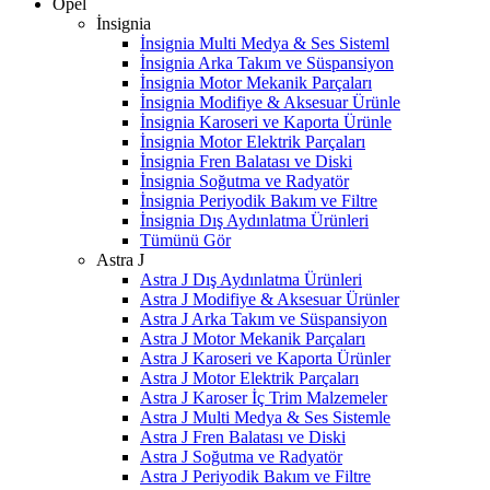
Opel
İnsignia
İnsignia Multi Medya & Ses Sisteml
İnsignia Arka Takım ve Süspansiyon
İnsignia Motor Mekanik Parçaları
İnsignia Modifiye & Aksesuar Ürünle
İnsignia Karoseri ve Kaporta Ürünle
İnsignia Motor Elektrik Parçaları
İnsignia Fren Balatası ve Diski
İnsignia Soğutma ve Radyatör
İnsignia Periyodik Bakım ve Filtre
İnsignia Dış Aydınlatma Ürünleri
Tümünü Gör
Astra J
Astra J Dış Aydınlatma Ürünleri
Astra J Modifiye & Aksesuar Ürünler
Astra J Arka Takım ve Süspansiyon
Astra J Motor Mekanik Parçaları
Astra J Karoseri ve Kaporta Ürünler
Astra J Motor Elektrik Parçaları
Astra J Karoser İç Trim Malzemeler
Astra J Multi Medya & Ses Sistemle
Astra J Fren Balatası ve Diski
Astra J Soğutma ve Radyatör
Astra J Periyodik Bakım ve Filtre