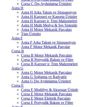
Corsa C Dış Aydınlatma Ürünleri
Astra H
Astra H Arka Takım ve Süspansiyon
Astra H Karoseri ve Kaporta Ürünler
Astra H Karoser iç Trim Malzemeleri
Astra H Multi Medya & Ses Sistemle
Astra H Motor Mekanik Parçaları
Tüm Ürünler
Astra F
Astra F Arka Takım ve Süspansiyon
Astra F Motor Mekanik Parçalar
Corsa B
Corsa B Motor Mekanik Parçaları
Corsa B Periyodik Bakım ve Filtre
Corsa B Karoser iç Trim Malzemeleri
Astra G
Astra G Motor Mekanik Parçaları
Astra G Soğutma ve Radyatör
Astra G Dış Aydınlatma Ürünleri
Corsa E
Corsa E Modifiye & Aksesuar Ürünle
Corsa E Motor Mekanik Parçaları
Corsa E Motor Elektrik Parçaları
Corsa E Periyodik Bakım ve Filtre
Astra K