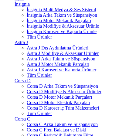
İnsignia
İnsignia Multi Medya & Ses Sisteml
İnsignia Arka Takım ve Süspansiyon
İnsignia Motor Mekanik Parçaları
İnsignia Modifiye & Aksesuar Ürünle
İnsignia Karoseri ve Kaporta Ürünle
Tüm Ürünler
Astra J
Astra J Dış Aydınlatma Ürünleri
Astra J Modifiye & Aksesuar Ürünler
Astra J Arka Takım ve Süspansiyon
Astra J Motor Mekanik Parçaları
Astra J Karoseri ve Kaporta Ürünler
Tüm Ürünler
Corsa D
Corsa D Arka Takım ve Süspansiyon
Corsa D Modifiye & Aksesuar Ürünler
Corsa D Motor Mekanik Parçaları
Corsa D Motor Elektrik Parçaları
Corsa D Karoser iç Trim Malzemeleri
Tüm Ürünler
Corsa C
Corsa C Arka Takım ve Süspansiyon
Corsa C Fren Balatası ve Diski
Corsa C Periyodik Bakım ve Filtre