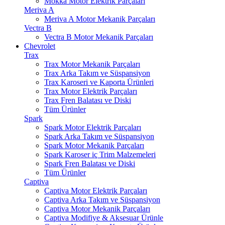
Mokka Motor Elektrik Parçaları
Meriva A
Meriva A Motor Mekanik Parçaları
Vectra B
Vectra B Motor Mekanik Parçaları
Chevrolet
Trax
Trax Motor Mekanik Parçaları
Trax Arka Takım ve Süspansiyon
Trax Karoseri ve Kaporta Ürünleri
Trax Motor Elektrik Parçaları
Trax Fren Balatası ve Diski
Tüm Ürünler
Spark
Spark Motor Elektrik Parçaları
Spark Arka Takım ve Süspansiyon
Spark Motor Mekanik Parçaları
Spark Karoser iç Trim Malzemeleri
Spark Fren Balatası ve Diski
Tüm Ürünler
Captiva
Captiva Motor Elektrik Parçaları
Captiva Arka Takım ve Süspansiyon
Captiva Motor Mekanik Parçaları
Captiva Modifiye & Aksesuar Ürünle