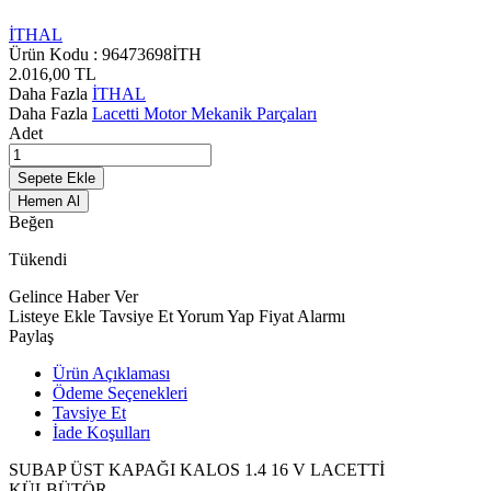
İTHAL
Ürün Kodu :
96473698İTH
2.016,00
TL
Daha Fazla
İTHAL
Daha Fazla
Lacetti Motor Mekanik Parçaları
Adet
Sepete Ekle
Hemen Al
Beğen
Tükendi
Gelince Haber Ver
Listeye Ekle
Tavsiye Et
Yorum Yap
Fiyat Alarmı
Paylaş
Ürün Açıklaması
Ödeme Seçenekleri
Tavsiye Et
İade Koşulları
SUBAP ÜST KAPAĞI KALOS 1.4 16 V LACETTİ
KÜLBÜTÖR