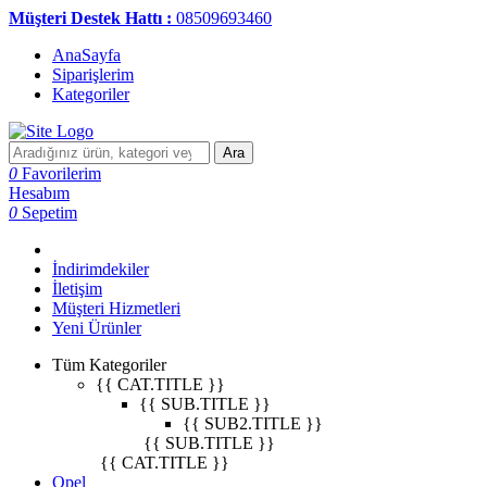
Müşteri Destek Hattı :
08509693460
AnaSayfa
Siparişlerim
Kategoriler
Ara
0
Favorilerim
Hesabım
0
Sepetim
İndirimdekiler
İletişim
Müşteri Hizmetleri
Yeni Ürünler
Tüm Kategoriler
{{ CAT.TITLE }}
{{ SUB.TITLE }}
{{ SUB2.TITLE }}
{{ SUB.TITLE }}
{{ CAT.TITLE }}
Opel