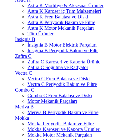
Astra K Modifiye & Aksesuar Ürünler
Astra K Karoser iç Trim Malzemeleri
Astra K Fren Balatası ve Diski
Astra K Periyodik Bakım ve Filtre
Astra K Motor Mekanik Parçaları
Tüm Ürünler
İnsignia B
İnsignia B Motor Elektrik Parçaları
İnsignia B Periyodik Bakım ve Filtr
Zafira C
Zafira C Karoseri ve Kaporta Ürünle
Zafira C Soğutma ve Radyatör
Vectra C
Vectra C Fren Balatası ve Diski
Vectra C Periyodik Bakım ve Filtre
Combo C
Combo C Fren Balatası ve Diski
Motor Mekanik Parçaları
Meriva B
Meriva B Periyodik Bakım ve Filtre
Mokka
Mokka Periyodik Bakım ve Filtre
Mokka Karoseri ve Kaporta Ürünleri
Mokka Motor Mekanik Parçaları