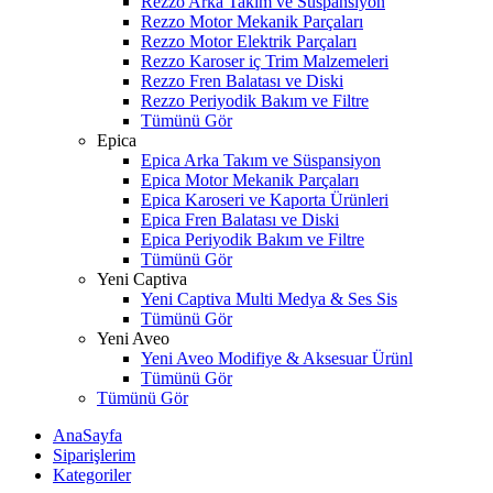
Rezzo Arka Takım ve Süspansiyon
Rezzo Motor Mekanik Parçaları
Rezzo Motor Elektrik Parçaları
Rezzo Karoser iç Trim Malzemeleri
Rezzo Fren Balatası ve Diski
Rezzo Periyodik Bakım ve Filtre
Tümünü Gör
Epica
Epica Arka Takım ve Süspansiyon
Epica Motor Mekanik Parçaları
Epica Karoseri ve Kaporta Ürünleri
Epica Fren Balatası ve Diski
Epica Periyodik Bakım ve Filtre
Tümünü Gör
Yeni Captiva
Yeni Captiva Multi Medya & Ses Sis
Tümünü Gör
Yeni Aveo
Yeni Aveo Modifiye & Aksesuar Ürünl
Tümünü Gör
Tümünü Gör
AnaSayfa
Siparişlerim
Kategoriler