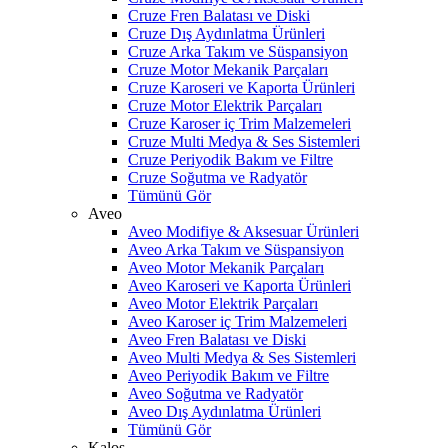
Cruze Fren Balatası ve Diski
Cruze Dış Aydınlatma Ürünleri
Cruze Arka Takım ve Süspansiyon
Cruze Motor Mekanik Parçaları
Cruze Karoseri ve Kaporta Ürünleri
Cruze Motor Elektrik Parçaları
Cruze Karoser iç Trim Malzemeleri
Cruze Multi Medya & Ses Sistemleri
Cruze Periyodik Bakım ve Filtre
Cruze Soğutma ve Radyatör
Tümünü Gör
Aveo
Aveo Modifiye & Aksesuar Ürünleri
Aveo Arka Takım ve Süspansiyon
Aveo Motor Mekanik Parçaları
Aveo Karoseri ve Kaporta Ürünleri
Aveo Motor Elektrik Parçaları
Aveo Karoser iç Trim Malzemeleri
Aveo Fren Balatası ve Diski
Aveo Multi Medya & Ses Sistemleri
Aveo Periyodik Bakım ve Filtre
Aveo Soğutma ve Radyatör
Aveo Dış Aydınlatma Ürünleri
Tümünü Gör
Kalos