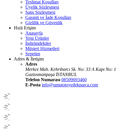
Teslimat Koşulları
Üyelik Sözleşmesi
Satış Sözleşmesi
Garanti ve İade Koşulları
Gizlilik ve Güvenlik
Hızlı Erişim
Anasayfa
Yeni Ürünler
İndirimdekiler
Müşteri Hizmetleri
Sepetim
Adres & İletişim
Adres
Merkez Mah. Kehribarcı Sk. No: 33 A Kapı No: 1
Gaziosmanpaşa İSTANBUL
Telefon Numarası
08509693460
E-Posta
info@umutotoyedekparca.com