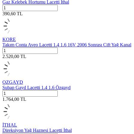
Gaz Kelebek Hortumu Lacetti İthal
390,60
TL
KORE
Takım Conta Aveo Lacetti 1.4 1.6 16V 2006 Sonrası Çift Yağ Kanal
2.520,00
TL
OZGAYD
Subap Gayd Lacetti 1.4 1.6 Özgayd
1.764,00
TL
İTHAL
Direksiyon Yağ Haznesi Lacetti İthal