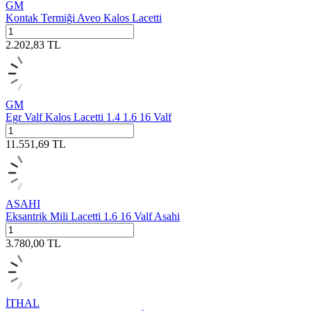
GM
Kontak Termiği Aveo Kalos Lacetti
2.202,83
TL
GM
Egr Valf Kalos Lacetti 1.4 1.6 16 Valf
11.551,69
TL
ASAHI
Eksantrik Mili Lacetti 1.6 16 Valf Asahi
3.780,00
TL
İTHAL