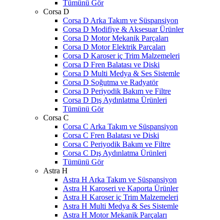
Tümünü Gör
Corsa D
Corsa D Arka Takım ve Süspansiyon
Corsa D Modifiye & Aksesuar Ürünler
Corsa D Motor Mekanik Parçaları
Corsa D Motor Elektrik Parçaları
Corsa D Karoser iç Trim Malzemeleri
Corsa D Fren Balatası ve Diski
Corsa D Multi Medya & Ses Sistemle
Corsa D Soğutma ve Radyatör
Corsa D Periyodik Bakım ve Filtre
Corsa D Dış Aydınlatma Ürünleri
Tümünü Gör
Corsa C
Corsa C Arka Takım ve Süspansiyon
Corsa C Fren Balatası ve Diski
Corsa C Periyodik Bakım ve Filtre
Corsa C Dış Aydınlatma Ürünleri
Tümünü Gör
Astra H
Astra H Arka Takım ve Süspansiyon
Astra H Karoseri ve Kaporta Ürünler
Astra H Karoser iç Trim Malzemeleri
Astra H Multi Medya & Ses Sistemle
Astra H Motor Mekanik Parçaları