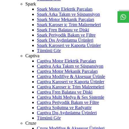
W
h
t
s
a
p
p
D
e
s
t
e
H
a
t
t
Spark
Spark Motor Elektrik Parçaları
Spark Arka Takım ve Süspansiyon
Spark Motor Mekanik Parçaları
Spark Karoser iç Trim Malzemeleri
Spark Fren Balatası ve Diski
Spark Periyodik Bakım ve Filtre
Spark Dış Aydınlatma Ürünleri
Spark Karoseri ve Kaporta Ürünler
Tümünü Gör
Captiva
Captiva Motor Elektrik Parçaları
Captiva Arka Takım ve Süspansiyon
Captiva Motor Mekanik Parçaları
Captiva Modifiye & Aksesuar Ürünle
Captiva Karoseri ve Kaporta Ürünler
Captiva Karoser iç Trim Malzemeleri
Captiva Fren Balatası ve Diski
Captiva Multi Medya & Ses Sistemle
Captiva Periyodik Bakım ve Filtre
Captiva Soğutma ve Radyatör
Captiva Dış Aydınlatma Ürünleri
Tümünü Gör
Cruze
Cruze Modifiye & Aksesuar Ürünleri