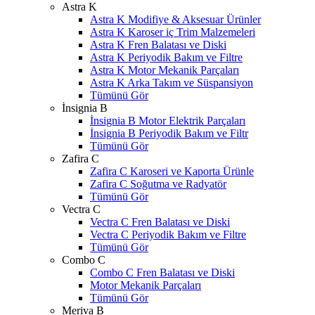
Astra K
Astra K Modifiye & Aksesuar Ürünler
Astra K Karoser iç Trim Malzemeleri
Astra K Fren Balatası ve Diski
Astra K Periyodik Bakım ve Filtre
Astra K Motor Mekanik Parçaları
Astra K Arka Takım ve Süspansiyon
Tümünü Gör
İnsignia B
İnsignia B Motor Elektrik Parçaları
İnsignia B Periyodik Bakım ve Filtr
Tümünü Gör
Zafira C
Zafira C Karoseri ve Kaporta Ürünle
Zafira C Soğutma ve Radyatör
Tümünü Gör
Vectra C
Vectra C Fren Balatası ve Diski
Vectra C Periyodik Bakım ve Filtre
Tümünü Gör
Combo C
Combo C Fren Balatası ve Diski
Motor Mekanik Parçaları
Tümünü Gör
Meriva B