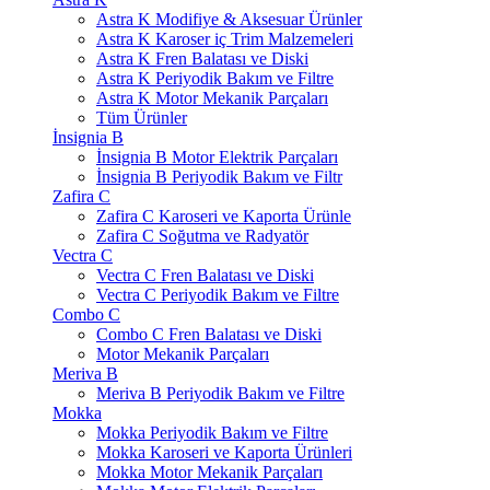
Astra K Modifiye & Aksesuar Ürünler
Astra K Karoser iç Trim Malzemeleri
Astra K Fren Balatası ve Diski
Astra K Periyodik Bakım ve Filtre
Astra K Motor Mekanik Parçaları
Tüm Ürünler
İnsignia B
İnsignia B Motor Elektrik Parçaları
İnsignia B Periyodik Bakım ve Filtr
Zafira C
Zafira C Karoseri ve Kaporta Ürünle
Zafira C Soğutma ve Radyatör
Vectra C
Vectra C Fren Balatası ve Diski
Vectra C Periyodik Bakım ve Filtre
Combo C
Combo C Fren Balatası ve Diski
Motor Mekanik Parçaları
Meriva B
Meriva B Periyodik Bakım ve Filtre
Mokka
Mokka Periyodik Bakım ve Filtre
Mokka Karoseri ve Kaporta Ürünleri
Mokka Motor Mekanik Parçaları