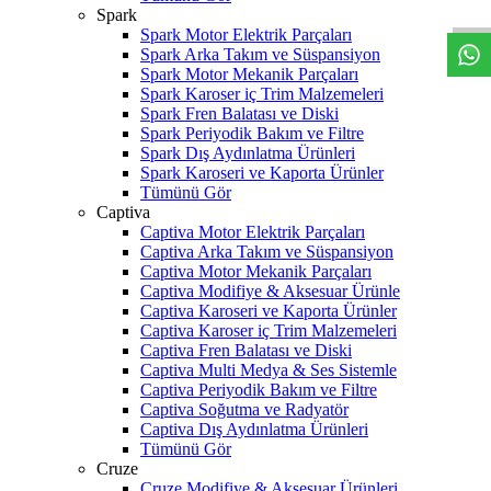
Spark
Spark Motor Elektrik Parçaları
Spark Arka Takım ve Süspansiyon
Spark Motor Mekanik Parçaları
Spark Karoser iç Trim Malzemeleri
Spark Fren Balatası ve Diski
Spark Periyodik Bakım ve Filtre
Spark Dış Aydınlatma Ürünleri
Spark Karoseri ve Kaporta Ürünler
Tümünü Gör
Captiva
Captiva Motor Elektrik Parçaları
Captiva Arka Takım ve Süspansiyon
Captiva Motor Mekanik Parçaları
Captiva Modifiye & Aksesuar Ürünle
Captiva Karoseri ve Kaporta Ürünler
Captiva Karoser iç Trim Malzemeleri
Captiva Fren Balatası ve Diski
Captiva Multi Medya & Ses Sistemle
Captiva Periyodik Bakım ve Filtre
Captiva Soğutma ve Radyatör
Captiva Dış Aydınlatma Ürünleri
Tümünü Gör
Cruze
Cruze Modifiye & Aksesuar Ürünleri