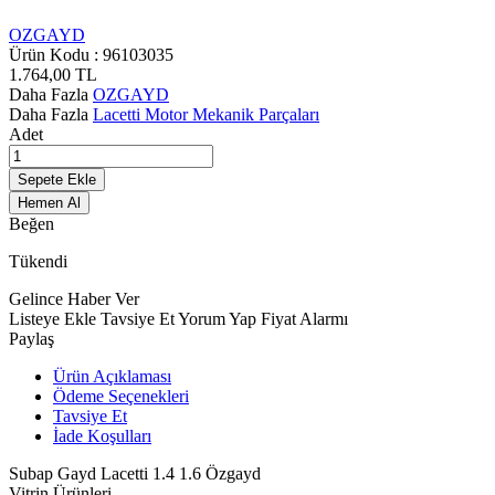
OZGAYD
Ürün Kodu :
96103035
1.764,00
TL
Daha Fazla
OZGAYD
Daha Fazla
Lacetti Motor Mekanik Parçaları
Adet
Sepete Ekle
Hemen Al
Beğen
Tükendi
Gelince Haber Ver
Listeye Ekle
Tavsiye Et
Yorum Yap
Fiyat Alarmı
Paylaş
Ürün Açıklaması
Ödeme Seçenekleri
Tavsiye Et
İade Koşulları
Subap Gayd Lacetti 1.4 1.6 Özgayd
Vitrin Ürünleri