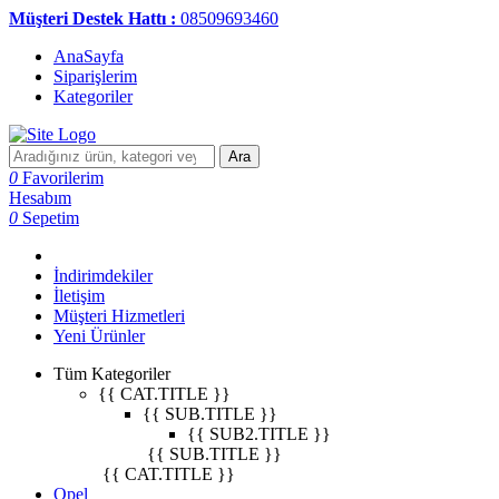
Müşteri Destek Hattı :
08509693460
AnaSayfa
Siparişlerim
Kategoriler
Ara
0
Favorilerim
Hesabım
0
Sepetim
İndirimdekiler
İletişim
Müşteri Hizmetleri
Yeni Ürünler
Tüm Kategoriler
{{ CAT.TITLE }}
{{ SUB.TITLE }}
{{ SUB2.TITLE }}
{{ SUB.TITLE }}
{{ CAT.TITLE }}
Opel