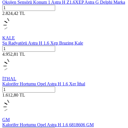
Oksijen Sensörü Konum 1 Astra H Z1.6XEP Astra G Delphi Marka
2.824,42
TL
KALE
Su Radyatörü Astra H 1.6 Xep Brazing Kale
4.952,81
TL
İTHAL
Kalorifer Hortumu Opel Astra H 1.6 Xer İthal
1.612,80
TL
GM
Kalorifer Hortumu Opel Astra H 1.6 6818606 GM