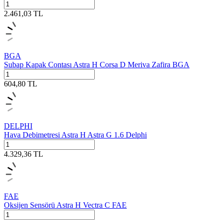
2.461,03
TL
BGA
Subap Kapak Contası Astra H Corsa D Meriva Zafira BGA
604,80
TL
DELPHI
Hava Debimetresi Astra H Astra G 1.6 Delphi
4.329,36
TL
FAE
Oksijen Sensörü Astra H Vectra C FAE