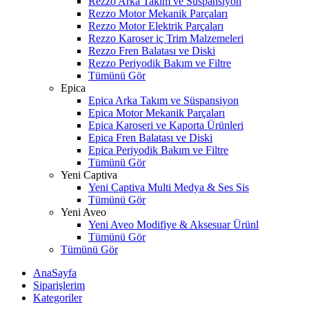
Rezzo Arka Takım ve Süspansiyon
Rezzo Motor Mekanik Parçaları
Rezzo Motor Elektrik Parçaları
Rezzo Karoser iç Trim Malzemeleri
Rezzo Fren Balatası ve Diski
Rezzo Periyodik Bakım ve Filtre
Tümünü Gör
Epica
Epica Arka Takım ve Süspansiyon
Epica Motor Mekanik Parçaları
Epica Karoseri ve Kaporta Ürünleri
Epica Fren Balatası ve Diski
Epica Periyodik Bakım ve Filtre
Tümünü Gör
Yeni Captiva
Yeni Captiva Multi Medya & Ses Sis
Tümünü Gör
Yeni Aveo
Yeni Aveo Modifiye & Aksesuar Ürünl
Tümünü Gör
Tümünü Gör
AnaSayfa
Siparişlerim
Kategoriler