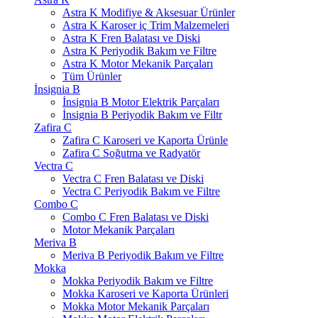
Astra K Modifiye & Aksesuar Ürünler
Astra K Karoser iç Trim Malzemeleri
Astra K Fren Balatası ve Diski
Astra K Periyodik Bakım ve Filtre
Astra K Motor Mekanik Parçaları
Tüm Ürünler
İnsignia B
İnsignia B Motor Elektrik Parçaları
İnsignia B Periyodik Bakım ve Filtr
Zafira C
Zafira C Karoseri ve Kaporta Ürünle
Zafira C Soğutma ve Radyatör
Vectra C
Vectra C Fren Balatası ve Diski
Vectra C Periyodik Bakım ve Filtre
Combo C
Combo C Fren Balatası ve Diski
Motor Mekanik Parçaları
Meriva B
Meriva B Periyodik Bakım ve Filtre
Mokka
Mokka Periyodik Bakım ve Filtre
Mokka Karoseri ve Kaporta Ürünleri
Mokka Motor Mekanik Parçaları