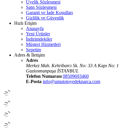
Üyelik Sözleşmesi
Satış Sözleşmesi
Garanti ve İade Koşulları
Gizlilik ve Güvenlik
Hızlı Erişim
Anasayfa
Yeni Ürünler
İndirimdekiler
Müşteri Hizmetleri
Sepetim
Adres & İletişim
Adres
Merkez Mah. Kehribarcı Sk. No: 33 A Kapı No: 1
Gaziosmanpaşa İSTANBUL
Telefon Numarası
08509693460
E-Posta
info@umutotoyedekparca.com