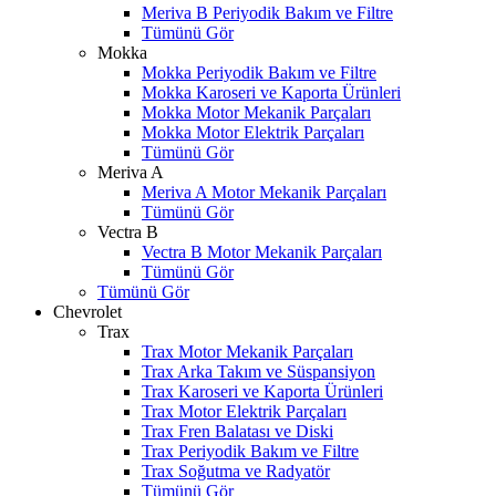
Meriva B Periyodik Bakım ve Filtre
Tümünü Gör
Mokka
Mokka Periyodik Bakım ve Filtre
Mokka Karoseri ve Kaporta Ürünleri
Mokka Motor Mekanik Parçaları
Mokka Motor Elektrik Parçaları
Tümünü Gör
Meriva A
Meriva A Motor Mekanik Parçaları
Tümünü Gör
Vectra B
Vectra B Motor Mekanik Parçaları
Tümünü Gör
Tümünü Gör
Chevrolet
Trax
Trax Motor Mekanik Parçaları
Trax Arka Takım ve Süspansiyon
Trax Karoseri ve Kaporta Ürünleri
Trax Motor Elektrik Parçaları
Trax Fren Balatası ve Diski
Trax Periyodik Bakım ve Filtre
W
h
t
s
a
p
p
D
e
s
t
e
H
a
t
t
Trax Soğutma ve Radyatör
Tümünü Gör