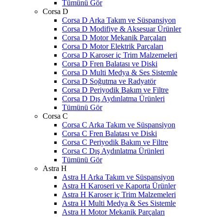
Tümünü Gör
Corsa D
Corsa D Arka Takım ve Süspansiyon
Corsa D Modifiye & Aksesuar Ürünler
Corsa D Motor Mekanik Parçaları
Corsa D Motor Elektrik Parçaları
Corsa D Karoser iç Trim Malzemeleri
Corsa D Fren Balatası ve Diski
Corsa D Multi Medya & Ses Sistemle
Corsa D Soğutma ve Radyatör
Corsa D Periyodik Bakım ve Filtre
Corsa D Dış Aydınlatma Ürünleri
Tümünü Gör
Corsa C
Corsa C Arka Takım ve Süspansiyon
Corsa C Fren Balatası ve Diski
Corsa C Periyodik Bakım ve Filtre
Corsa C Dış Aydınlatma Ürünleri
Tümünü Gör
Astra H
Astra H Arka Takım ve Süspansiyon
Astra H Karoseri ve Kaporta Ürünler
Astra H Karoser iç Trim Malzemeleri
Astra H Multi Medya & Ses Sistemle
Astra H Motor Mekanik Parçaları