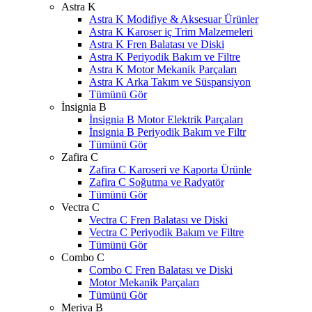
Astra K
Astra K Modifiye & Aksesuar Ürünler
Astra K Karoser iç Trim Malzemeleri
Astra K Fren Balatası ve Diski
Astra K Periyodik Bakım ve Filtre
Astra K Motor Mekanik Parçaları
Astra K Arka Takım ve Süspansiyon
Tümünü Gör
İnsignia B
İnsignia B Motor Elektrik Parçaları
İnsignia B Periyodik Bakım ve Filtr
Tümünü Gör
Zafira C
Zafira C Karoseri ve Kaporta Ürünle
Zafira C Soğutma ve Radyatör
Tümünü Gör
Vectra C
Vectra C Fren Balatası ve Diski
Vectra C Periyodik Bakım ve Filtre
Tümünü Gör
Combo C
Combo C Fren Balatası ve Diski
Motor Mekanik Parçaları
Tümünü Gör
Meriva B