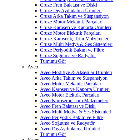
Cruze Fren Balatası ve Diski
Cruze Dış Aydınlatma Ürünleri
Cruze Arka Takım ve Süspansiyon
Cruze Motor Mekanik Parçaları
Cruze Karoseri ve Kaporta Ürünleri
Cruze Motor Elektrik Parçaları
Cruze Karoser iç Trim Malzemeleri
Cruze Multi Medya & Ses Sistemleri
Cruze Periyodik Bakım ve Filtre
Cruze Soğutma ve Radyatör
Tümünü Gör
Aveo
Aveo Modifiye & Aksesuar Ürünleri
Aveo Arka Takım ve Süspansiyon
Aveo Motor Mekanik Parçaları
Aveo Karoseri ve Kaporta Ürünleri
Aveo Motor Elektrik Parçaları
Aveo Karoser iç Trim Malzemeleri
Aveo Fren Balatası ve Diski
Aveo Multi Medya & Ses Sistemleri
Aveo Periyodik Bakım ve Filtre
Aveo Soğutma ve Radyatör
Aveo Dış Aydınlatma Ürünleri
Tümünü Gör
Kalos