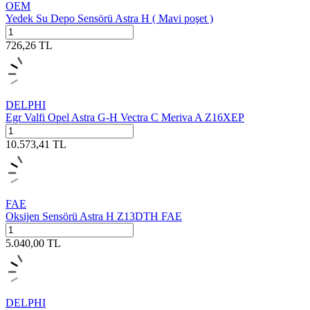
OEM
Yedek Su Depo Sensörü Astra H ( Mavi poşet )
726,26
TL
DELPHI
Egr Valfi Opel Astra G-H Vectra C Meriva A Z16XEP
10.573,41
TL
FAE
Oksijen Sensörü Astra H Z13DTH FAE
5.040,00
TL
DELPHI