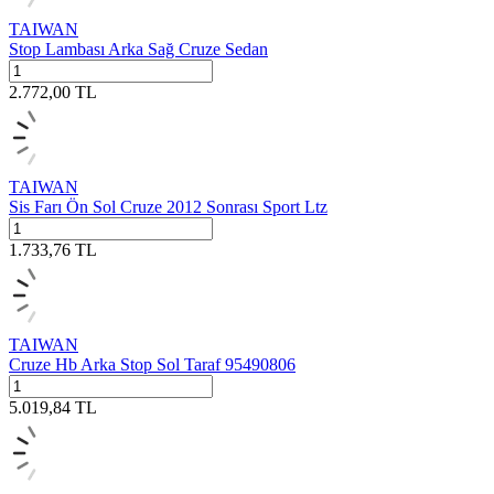
TAIWAN
Stop Lambası Arka Sağ Cruze Sedan
2.772,00
TL
TAIWAN
Sis Farı Ön Sol Cruze 2012 Sonrası Sport Ltz
1.733,76
TL
TAIWAN
Cruze Hb Arka Stop Sol Taraf 95490806
5.019,84
TL