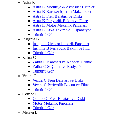
Astra K
Astra K Modifiye & Aksesuar Ürünler
Astra K Karoser iç Trim Malzemeleri
Astra K Fren Balatası ve Diski
Astra K Periyodik Bakım ve Filtre
Astra K Motor Mekanik Parçaları
Astra K Arka Takım ve Süspansiyon
Tümünü Gör
İnsignia B
İnsignia B Motor Elektrik Parçaları
İnsignia B Periyodik Bakım ve Filtr
Tümünü Gör
Zafira C
Zafira C Karoseri ve Kaporta Ürünle
Zafira C Soğutma ve Radyatör
Tümünü Gör
Vectra C
Vectra C Fren Balatası ve Diski
Vectra C Periyodik Bakım ve Filtre
Tümünü Gör
Combo C
Combo C Fren Balatası ve Diski
Motor Mekanik Parçaları
Tümünü Gör
Meriva B