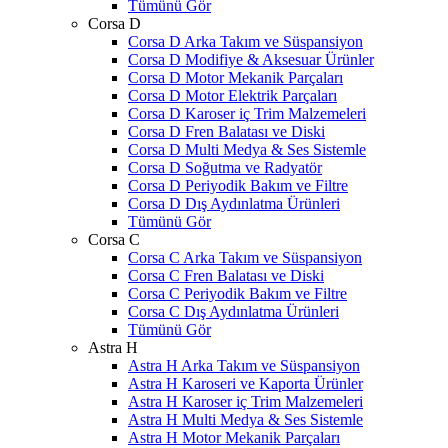
Tümünü Gör
Corsa D
Corsa D Arka Takım ve Süspansiyon
Corsa D Modifiye & Aksesuar Ürünler
Corsa D Motor Mekanik Parçaları
Corsa D Motor Elektrik Parçaları
Corsa D Karoser iç Trim Malzemeleri
Corsa D Fren Balatası ve Diski
Corsa D Multi Medya & Ses Sistemle
Corsa D Soğutma ve Radyatör
Corsa D Periyodik Bakım ve Filtre
Corsa D Dış Aydınlatma Ürünleri
Tümünü Gör
Corsa C
Corsa C Arka Takım ve Süspansiyon
Corsa C Fren Balatası ve Diski
Corsa C Periyodik Bakım ve Filtre
Corsa C Dış Aydınlatma Ürünleri
Tümünü Gör
Astra H
Astra H Arka Takım ve Süspansiyon
Astra H Karoseri ve Kaporta Ürünler
Astra H Karoser iç Trim Malzemeleri
Astra H Multi Medya & Ses Sistemle
Astra H Motor Mekanik Parçaları