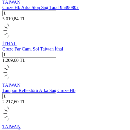
TAIWAN
Cruze Hb Arka Stop Sağ Taraf 95490807
5.019,84
TL
İTHAL
Cruze Far Camı Sol Taiwan İthal
1.209,60
TL
TAIWAN
Tampon Reflektörü Arka Sağ Cruze Hb
2.217,60
TL
TAIWAN