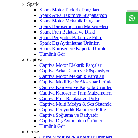
W
h
t
s
a
p
p
D
e
s
t
e
H
a
t
t
Spark
Spark Motor Elektrik Parçaları
Spark Arka Takım ve Süspansiyon
Spark Motor Mekanik Parçaları
Spark Karoser iç Trim Malzemeleri
Spark Fren Balatası ve Diski
Spark Periyodik Bakım ve Filtre
Spark Dış Aydınlatma Ürünleri
Spark Karoseri ve Kaporta Ürünler
Tümünü Gör
Captiva
Captiva Motor Elektrik Parçaları
Captiva Arka Takım ve Süspansiyon
Captiva Motor Mekanik Parçaları
Captiva Modifiye & Aksesuar Ürünle
Captiva Karoseri ve Kaporta Ürünler
Captiva Karoser iç Trim Malzemeleri
Captiva Fren Balatası ve Diski
Captiva Multi Medya & Ses Sistemle
Captiva Periyodik Bakım ve Filtre
Captiva Soğutma ve Radyatör
Captiva Dış Aydınlatma Ürünleri
Tümünü Gör
Cruze
Cruze Modifiye & Aksesuar Ürünleri