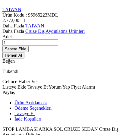
TAIWAN
Ürün Kodu :
95965223MDL
2.772,00
TL
Daha Fazla
TAIWAN
Daha Fazla
Cruze Dış Aydınlatma Ürünleri
Adet
Sepete Ekle
Hemen Al
Beğen
Tükendi
Gelince Haber Ver
Listeye Ekle
Tavsiye Et
Yorum Yap
Fiyat Alarmı
Paylaş
Ürün Açıklaması
Ödeme Seçenekleri
Tavsiye Et
İade Koşulları
STOP LAMBASI ARKA SOL CRUZE SEDAN Cruze Dış
Aydınlatma Ürünleri