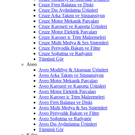
Cruze Fren Balatası ve Diski
Cruze Dış Aydınlatma Ürünleri
Cruze Arka Takım ve Süspansiyon
Cruze Motor Mekanik Parçaları
Cruze Karoseri ve Kaporta Ürünleri
Cruze Motor Elektrik Parçaları
Cruze Karoser iç Trim Malzemeleri
Cruze Multi Medya & Ses Sistemleri
Cruze Periyodik Bakım ve Filtre
Cruze Soğutma ve Radyatör
Tümünü Gör
Aveo
Aveo Modifiye & Aksesuar Ürünleri
Aveo Arka Takım ve Süspansiyon
Aveo Motor Mekanik Parçaları
Aveo Karoseri ve Kaporta Ürünleri
Aveo Motor Elektrik Parçaları
Aveo Karoser iç Trim Malzemeleri
Aveo Fren Balatası ve Diski
Aveo Multi Medya & Ses Sistemleri
Aveo Periyodik Bakım ve Filtre
Aveo Soğutma ve Radyatör
Aveo Dış Aydınlatma Ürünleri
Tümünü Gör
Kalos