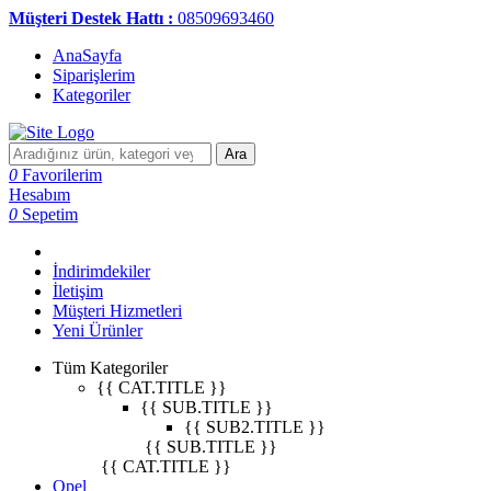
Müşteri Destek Hattı :
08509693460
AnaSayfa
Siparişlerim
Kategoriler
Ara
0
Favorilerim
Hesabım
0
Sepetim
İndirimdekiler
İletişim
Müşteri Hizmetleri
Yeni Ürünler
Tüm Kategoriler
{{ CAT.TITLE }}
{{ SUB.TITLE }}
{{ SUB2.TITLE }}
{{ SUB.TITLE }}
{{ CAT.TITLE }}
Opel