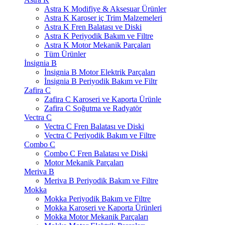
Astra K Modifiye & Aksesuar Ürünler
Astra K Karoser iç Trim Malzemeleri
Astra K Fren Balatası ve Diski
Astra K Periyodik Bakım ve Filtre
Astra K Motor Mekanik Parçaları
Tüm Ürünler
İnsignia B
İnsignia B Motor Elektrik Parçaları
İnsignia B Periyodik Bakım ve Filtr
Zafira C
Zafira C Karoseri ve Kaporta Ürünle
Zafira C Soğutma ve Radyatör
Vectra C
Vectra C Fren Balatası ve Diski
Vectra C Periyodik Bakım ve Filtre
Combo C
Combo C Fren Balatası ve Diski
Motor Mekanik Parçaları
Meriva B
Meriva B Periyodik Bakım ve Filtre
Mokka
Mokka Periyodik Bakım ve Filtre
Mokka Karoseri ve Kaporta Ürünleri
Mokka Motor Mekanik Parçaları