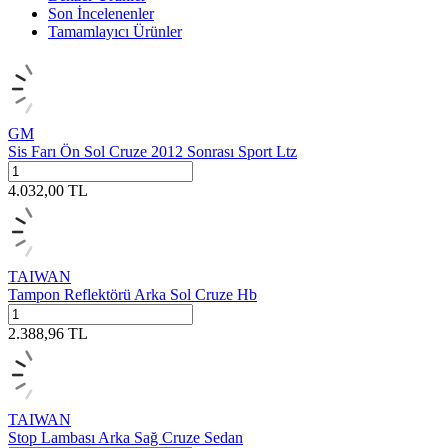
Son İncelenenler
Tamamlayıcı Ürünler
GM
Sis Farı Ön Sol Cruze 2012 Sonrası Sport Ltz
4.032,00
TL
TAIWAN
Tampon Reflektörü Arka Sol Cruze Hb
2.388,96
TL
TAIWAN
Stop Lambası Arka Sağ Cruze Sedan