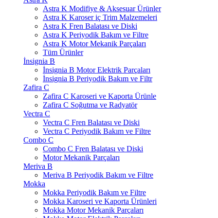
Astra K Modifiye & Aksesuar Ürünler
Astra K Karoser iç Trim Malzemeleri
Astra K Fren Balatası ve Diski
Astra K Periyodik Bakım ve Filtre
Astra K Motor Mekanik Parçaları
Tüm Ürünler
İnsignia B
İnsignia B Motor Elektrik Parçaları
İnsignia B Periyodik Bakım ve Filtr
Zafira C
Zafira C Karoseri ve Kaporta Ürünle
Zafira C Soğutma ve Radyatör
Vectra C
Vectra C Fren Balatası ve Diski
Vectra C Periyodik Bakım ve Filtre
Combo C
Combo C Fren Balatası ve Diski
Motor Mekanik Parçaları
Meriva B
Meriva B Periyodik Bakım ve Filtre
Mokka
Mokka Periyodik Bakım ve Filtre
Mokka Karoseri ve Kaporta Ürünleri
Mokka Motor Mekanik Parçaları