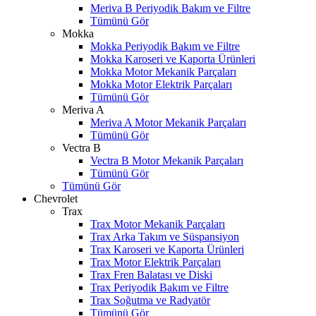
Meriva B Periyodik Bakım ve Filtre
Tümünü Gör
Mokka
Mokka Periyodik Bakım ve Filtre
Mokka Karoseri ve Kaporta Ürünleri
Mokka Motor Mekanik Parçaları
Mokka Motor Elektrik Parçaları
Tümünü Gör
Meriva A
Meriva A Motor Mekanik Parçaları
Tümünü Gör
Vectra B
Vectra B Motor Mekanik Parçaları
Tümünü Gör
Tümünü Gör
Chevrolet
Trax
Trax Motor Mekanik Parçaları
Trax Arka Takım ve Süspansiyon
Trax Karoseri ve Kaporta Ürünleri
Trax Motor Elektrik Parçaları
Trax Fren Balatası ve Diski
W
h
t
s
a
p
p
D
e
s
t
e
H
a
t
t
Trax Periyodik Bakım ve Filtre
Trax Soğutma ve Radyatör
Tümünü Gör