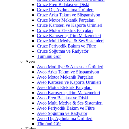
Cruze Fren Balatası ve Diski
Cruze Dış Aydınlatma Ürünleri
Cruze Arka Takım ve Süspansiyon
Cruze Motor Mekanik Parçaları
Cruze Karoseri ve Kaporta Ürünleri
Cruze Motor Elektrik Parçaları
Cruze Karoser iç Trim Malzemeleri
Cruze Multi Medya & Ses Sistemleri
Cruze Periyodik Bakım ve Filtre
Cruze Soğutma ve Radyatör
Tümünü Gör
Aveo
Aveo Modifiye & Aksesuar Ürünleri
Aveo Arka Takım ve Süspansiyon
Aveo Motor Mekanik Parçaları
Aveo Karoseri ve Kaporta Ürünleri
Aveo Motor Elektrik Parçaları
Aveo Karoser iç Trim Malzemeleri
Aveo Fren Balatası ve Diski
Aveo Multi Medya & Ses Sistemleri
Aveo Periyodik Bakım ve Filtre
Aveo Soğutma ve Radyatör
Aveo Dış Aydınlatma Ürünleri
Tümünü Gör
Kalos