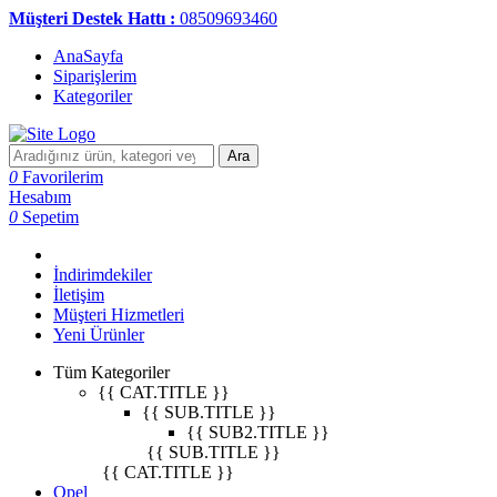
Müşteri Destek Hattı :
08509693460
AnaSayfa
Siparişlerim
Kategoriler
Ara
0
Favorilerim
Hesabım
0
Sepetim
İndirimdekiler
İletişim
Müşteri Hizmetleri
Yeni Ürünler
Tüm Kategoriler
{{ CAT.TITLE }}
{{ SUB.TITLE }}
{{ SUB2.TITLE }}
{{ SUB.TITLE }}
{{ CAT.TITLE }}
Opel