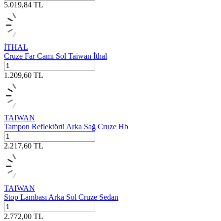
5.019,84
TL
İTHAL
Cruze Far Camı Sol Taiwan İthal
1.209,60
TL
TAIWAN
Tampon Reflektörü Arka Sağ Cruze Hb
2.217,60
TL
TAIWAN
Stop Lambası Arka Sol Cruze Sedan
2.772,00
TL