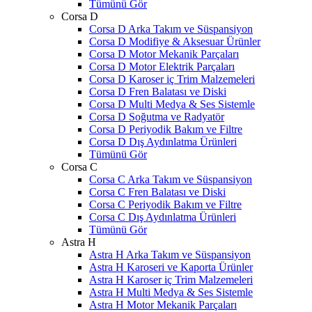
Tümünü Gör
Corsa D
Corsa D Arka Takım ve Süspansiyon
Corsa D Modifiye & Aksesuar Ürünler
Corsa D Motor Mekanik Parçaları
Corsa D Motor Elektrik Parçaları
Corsa D Karoser iç Trim Malzemeleri
Corsa D Fren Balatası ve Diski
Corsa D Multi Medya & Ses Sistemle
Corsa D Soğutma ve Radyatör
Corsa D Periyodik Bakım ve Filtre
Corsa D Dış Aydınlatma Ürünleri
Tümünü Gör
Corsa C
Corsa C Arka Takım ve Süspansiyon
Corsa C Fren Balatası ve Diski
Corsa C Periyodik Bakım ve Filtre
Corsa C Dış Aydınlatma Ürünleri
Tümünü Gör
Astra H
Astra H Arka Takım ve Süspansiyon
Astra H Karoseri ve Kaporta Ürünler
Astra H Karoser iç Trim Malzemeleri
Astra H Multi Medya & Ses Sistemle
Astra H Motor Mekanik Parçaları