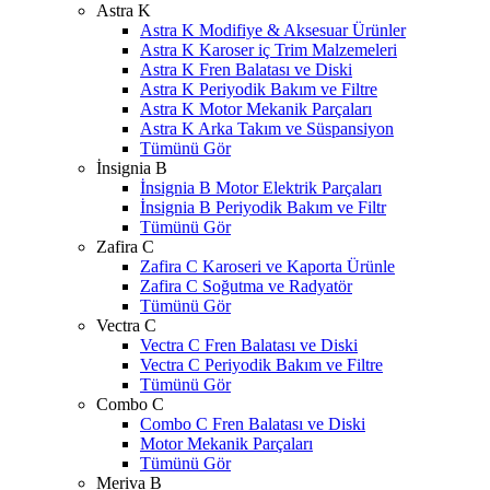
Astra K
Astra K Modifiye & Aksesuar Ürünler
Astra K Karoser iç Trim Malzemeleri
Astra K Fren Balatası ve Diski
Astra K Periyodik Bakım ve Filtre
Astra K Motor Mekanik Parçaları
Astra K Arka Takım ve Süspansiyon
Tümünü Gör
İnsignia B
İnsignia B Motor Elektrik Parçaları
İnsignia B Periyodik Bakım ve Filtr
Tümünü Gör
Zafira C
Zafira C Karoseri ve Kaporta Ürünle
Zafira C Soğutma ve Radyatör
Tümünü Gör
Vectra C
Vectra C Fren Balatası ve Diski
Vectra C Periyodik Bakım ve Filtre
Tümünü Gör
Combo C
Combo C Fren Balatası ve Diski
Motor Mekanik Parçaları
Tümünü Gör
Meriva B