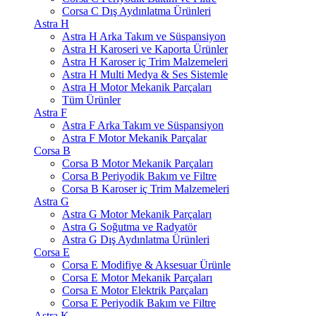
Corsa C Dış Aydınlatma Ürünleri
Astra H
Astra H Arka Takım ve Süspansiyon
Astra H Karoseri ve Kaporta Ürünler
Astra H Karoser iç Trim Malzemeleri
Astra H Multi Medya & Ses Sistemle
Astra H Motor Mekanik Parçaları
Tüm Ürünler
Astra F
Astra F Arka Takım ve Süspansiyon
Astra F Motor Mekanik Parçalar
Corsa B
Corsa B Motor Mekanik Parçaları
Corsa B Periyodik Bakım ve Filtre
Corsa B Karoser iç Trim Malzemeleri
Astra G
Astra G Motor Mekanik Parçaları
Astra G Soğutma ve Radyatör
Astra G Dış Aydınlatma Ürünleri
Corsa E
Corsa E Modifiye & Aksesuar Ürünle
Corsa E Motor Mekanik Parçaları
Corsa E Motor Elektrik Parçaları
Corsa E Periyodik Bakım ve Filtre
Astra K