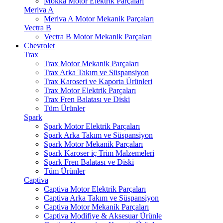
Mokka Motor Elektrik Parçaları
Meriva A
Meriva A Motor Mekanik Parçaları
Vectra B
Vectra B Motor Mekanik Parçaları
Chevrolet
Trax
Trax Motor Mekanik Parçaları
Trax Arka Takım ve Süspansiyon
Trax Karoseri ve Kaporta Ürünleri
Trax Motor Elektrik Parçaları
Trax Fren Balatası ve Diski
Tüm Ürünler
Spark
Spark Motor Elektrik Parçaları
Spark Arka Takım ve Süspansiyon
Spark Motor Mekanik Parçaları
Spark Karoser iç Trim Malzemeleri
Spark Fren Balatası ve Diski
Tüm Ürünler
Captiva
Captiva Motor Elektrik Parçaları
Captiva Arka Takım ve Süspansiyon
Captiva Motor Mekanik Parçaları
Captiva Modifiye & Aksesuar Ürünle