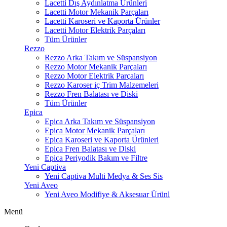
Lacetti Dış Aydınlatma Ürünleri
Lacetti Motor Mekanik Parçaları
Lacetti Karoseri ve Kaporta Ürünler
Lacetti Motor Elektrik Parçaları
Tüm Ürünler
Rezzo
Rezzo Arka Takım ve Süspansiyon
Rezzo Motor Mekanik Parçaları
Rezzo Motor Elektrik Parçaları
Rezzo Karoser iç Trim Malzemeleri
Rezzo Fren Balatası ve Diski
Tüm Ürünler
Epica
Epica Arka Takım ve Süspansiyon
Epica Motor Mekanik Parçaları
Epica Karoseri ve Kaporta Ürünleri
Epica Fren Balatası ve Diski
Epica Periyodik Bakım ve Filtre
Yeni Captiva
Yeni Captiva Multi Medya & Ses Sis
Yeni Aveo
Yeni Aveo Modifiye & Aksesuar Ürünl
Menü