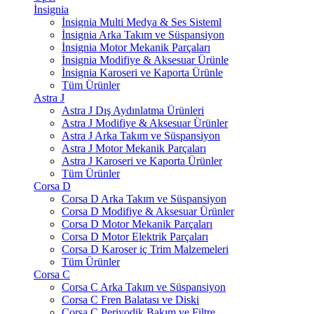
İnsignia
İnsignia Multi Medya & Ses Sisteml
İnsignia Arka Takım ve Süspansiyon
İnsignia Motor Mekanik Parçaları
İnsignia Modifiye & Aksesuar Ürünle
İnsignia Karoseri ve Kaporta Ürünle
Tüm Ürünler
Astra J
Astra J Dış Aydınlatma Ürünleri
Astra J Modifiye & Aksesuar Ürünler
Astra J Arka Takım ve Süspansiyon
Astra J Motor Mekanik Parçaları
Astra J Karoseri ve Kaporta Ürünler
Tüm Ürünler
Corsa D
Corsa D Arka Takım ve Süspansiyon
Corsa D Modifiye & Aksesuar Ürünler
Corsa D Motor Mekanik Parçaları
Corsa D Motor Elektrik Parçaları
Corsa D Karoser iç Trim Malzemeleri
Tüm Ürünler
Corsa C
Corsa C Arka Takım ve Süspansiyon
Corsa C Fren Balatası ve Diski
Corsa C Periyodik Bakım ve Filtre