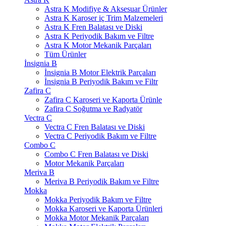
Astra K Modifiye & Aksesuar Ürünler
Astra K Karoser iç Trim Malzemeleri
Astra K Fren Balatası ve Diski
Astra K Periyodik Bakım ve Filtre
Astra K Motor Mekanik Parçaları
Tüm Ürünler
İnsignia B
İnsignia B Motor Elektrik Parçaları
İnsignia B Periyodik Bakım ve Filtr
Zafira C
Zafira C Karoseri ve Kaporta Ürünle
Zafira C Soğutma ve Radyatör
Vectra C
Vectra C Fren Balatası ve Diski
Vectra C Periyodik Bakım ve Filtre
Combo C
Combo C Fren Balatası ve Diski
Motor Mekanik Parçaları
Meriva B
Meriva B Periyodik Bakım ve Filtre
Mokka
Mokka Periyodik Bakım ve Filtre
Mokka Karoseri ve Kaporta Ürünleri
Mokka Motor Mekanik Parçaları