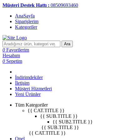
Müşteri Destek Hattı :
08509693460
AnaSayfa
Siparişlerim
Kategoriler
Ara
0
Favorilerim
Hesabım
0
Sepetim
İndirimdekiler
İletişim
Müşteri Hizmetleri
Yeni Ürünler
Tüm Kategoriler
{{ CAT.TITLE }}
{{ SUB.TITLE }}
{{ SUB2.TITLE }}
{{ SUB.TITLE }}
{{ CAT.TITLE }}
Opel