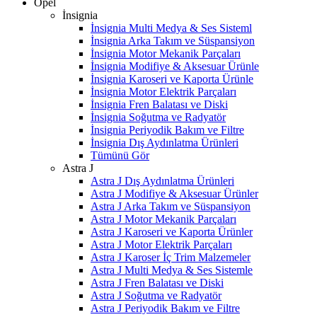
Opel
İnsignia
İnsignia Multi Medya & Ses Sisteml
İnsignia Arka Takım ve Süspansiyon
İnsignia Motor Mekanik Parçaları
İnsignia Modifiye & Aksesuar Ürünle
İnsignia Karoseri ve Kaporta Ürünle
İnsignia Motor Elektrik Parçaları
İnsignia Fren Balatası ve Diski
İnsignia Soğutma ve Radyatör
İnsignia Periyodik Bakım ve Filtre
İnsignia Dış Aydınlatma Ürünleri
Tümünü Gör
Astra J
Astra J Dış Aydınlatma Ürünleri
Astra J Modifiye & Aksesuar Ürünler
Astra J Arka Takım ve Süspansiyon
Astra J Motor Mekanik Parçaları
Astra J Karoseri ve Kaporta Ürünler
Astra J Motor Elektrik Parçaları
Astra J Karoser İç Trim Malzemeler
Astra J Multi Medya & Ses Sistemle
Astra J Fren Balatası ve Diski
Astra J Soğutma ve Radyatör
Astra J Periyodik Bakım ve Filtre