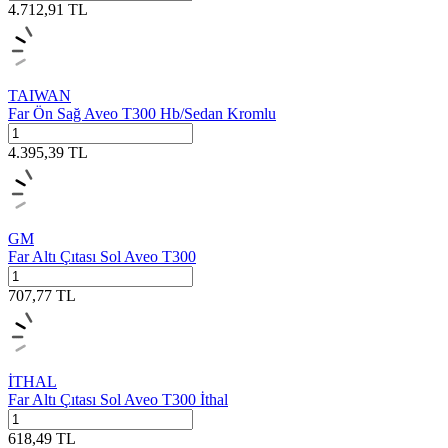
4.712,91
TL
TAIWAN
Far Ön Sağ Aveo T300 Hb/Sedan Kromlu
4.395,39
TL
GM
Far Altı Çıtası Sol Aveo T300
707,77
TL
İTHAL
Far Altı Çıtası Sol Aveo T300 İthal
618,49
TL