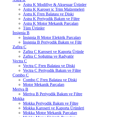
Astra K Modifiye & Aksesuar Ürünler
Astra K Karoser iç Trim Malzemeleri
Astra K Fren Balatası ve Diski
Astra K Periyodik Bakım ve Filtre
Astra K Motor Mekanik Parçaları
Tüm Ürünler
İnsignia B
İnsignia B Motor Elektrik Parçaları
İnsignia B Periyodik Bakım ve Filtr
Zafira C
Zafira C Karoseri ve Kaporta Ürünle
Zafira C Soğutma ve Radyatör
Vectra C
Vectra C Fren Balatası ve Diski
Vectra C Periyodik Bakım ve Filtre
Combo C
Combo C Fren Balatası ve Diski
Motor Mekanik Parçaları
Meriva B
Meriva B Periyodik Bakım ve Filtre
Mokka
Mokka Periyodik Bakım ve Filtre
Mokka Karoseri ve Kaporta Ürünleri
Mokka Motor Mekanik Parçaları