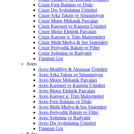
Cruze Fren Balatası ve Diski
Cruze Dış Aydınlatma Ürünleri
Cruze Arka Takım ve Süspansiyon
Cruze Motor Mekanik Parçaları
Cruze Karoseri ve Kaporta Ürünleri
Cruze Motor Elektrik Parçaları
Cruze Karoser iç Trim Malzemeleri
Cruze Multi Medya & Ses Sistemleri
Cruze Periyodik Bakım ve Filtre
Cruze Soğutma ve Radyatör
Tümünü Gör
Aveo
Aveo Modifiye & Aksesuar Ürünleri
Aveo Arka Takım ve Süspansiyon
Aveo Motor Mekanik Parçaları
Aveo Karoseri ve Kaporta Ürünleri
Aveo Motor Elektrik Parçaları
Aveo Karoser iç Trim Malzemeleri
Aveo Fren Balatası ve Diski
Aveo Multi Medya & Ses Sistemleri
Aveo Periyodik Bakım ve Filtre
Aveo Soğutma ve Radyatör
Aveo Dış Aydınlatma Ürünleri
Tümünü Gör
Kalos