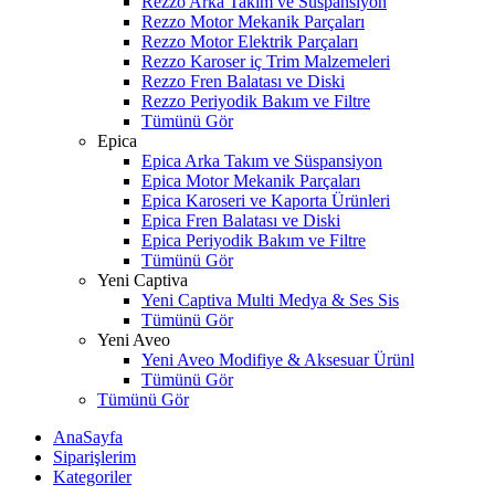
Rezzo Arka Takım ve Süspansiyon
Rezzo Motor Mekanik Parçaları
Rezzo Motor Elektrik Parçaları
Rezzo Karoser iç Trim Malzemeleri
Rezzo Fren Balatası ve Diski
Rezzo Periyodik Bakım ve Filtre
Tümünü Gör
Epica
Epica Arka Takım ve Süspansiyon
Epica Motor Mekanik Parçaları
Epica Karoseri ve Kaporta Ürünleri
Epica Fren Balatası ve Diski
Epica Periyodik Bakım ve Filtre
Tümünü Gör
Yeni Captiva
Yeni Captiva Multi Medya & Ses Sis
Tümünü Gör
Yeni Aveo
Yeni Aveo Modifiye & Aksesuar Ürünl
Tümünü Gör
Tümünü Gör
AnaSayfa
Siparişlerim
Kategoriler