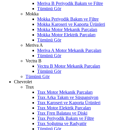
Meriva B Periyodik Bakım ve Filtre
Tümünü Gör
Mokka
Mokka Periyodik Bakım ve Filtre
Mokka Karoseri ve Kaporta Ürünleri
Mokka Motor Mekanik Parçaları
Mokka Motor Elektrik Parçaları
Tümünü Gör
Meriva A
Meriva A Motor Mekanik Parçaları
Tümünü Gör
Vectra B
Vectra B Motor Mekanik Parçaları
Tümünü Gör
Tümünü Gör
Chevrolet
Trax
Trax Motor Mekanik Parçaları
Trax Arka Takım ve Süspansiyon
Trax Karoseri ve Kaporta Ürünleri
Trax Motor Elektrik Parçaları
Trax Fren Balatası ve Diski
W
h
t
s
a
p
p
D
e
s
t
e
H
a
t
t
Trax Periyodik Bakım ve Filtre
Trax Soğutma ve Radyatör
Tümünü Gör