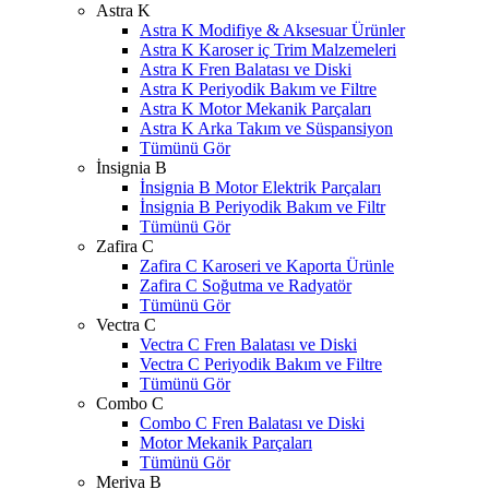
Astra K
Astra K Modifiye & Aksesuar Ürünler
Astra K Karoser iç Trim Malzemeleri
Astra K Fren Balatası ve Diski
Astra K Periyodik Bakım ve Filtre
Astra K Motor Mekanik Parçaları
Astra K Arka Takım ve Süspansiyon
Tümünü Gör
İnsignia B
İnsignia B Motor Elektrik Parçaları
İnsignia B Periyodik Bakım ve Filtr
Tümünü Gör
Zafira C
Zafira C Karoseri ve Kaporta Ürünle
Zafira C Soğutma ve Radyatör
Tümünü Gör
Vectra C
Vectra C Fren Balatası ve Diski
Vectra C Periyodik Bakım ve Filtre
Tümünü Gör
Combo C
Combo C Fren Balatası ve Diski
Motor Mekanik Parçaları
Tümünü Gör
Meriva B