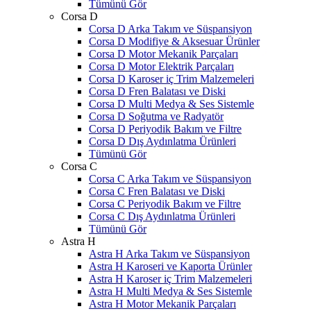
Tümünü Gör
Corsa D
Corsa D Arka Takım ve Süspansiyon
Corsa D Modifiye & Aksesuar Ürünler
Corsa D Motor Mekanik Parçaları
Corsa D Motor Elektrik Parçaları
Corsa D Karoser iç Trim Malzemeleri
Corsa D Fren Balatası ve Diski
Corsa D Multi Medya & Ses Sistemle
Corsa D Soğutma ve Radyatör
Corsa D Periyodik Bakım ve Filtre
Corsa D Dış Aydınlatma Ürünleri
Tümünü Gör
Corsa C
Corsa C Arka Takım ve Süspansiyon
Corsa C Fren Balatası ve Diski
Corsa C Periyodik Bakım ve Filtre
Corsa C Dış Aydınlatma Ürünleri
Tümünü Gör
Astra H
Astra H Arka Takım ve Süspansiyon
Astra H Karoseri ve Kaporta Ürünler
Astra H Karoser iç Trim Malzemeleri
Astra H Multi Medya & Ses Sistemle
Astra H Motor Mekanik Parçaları