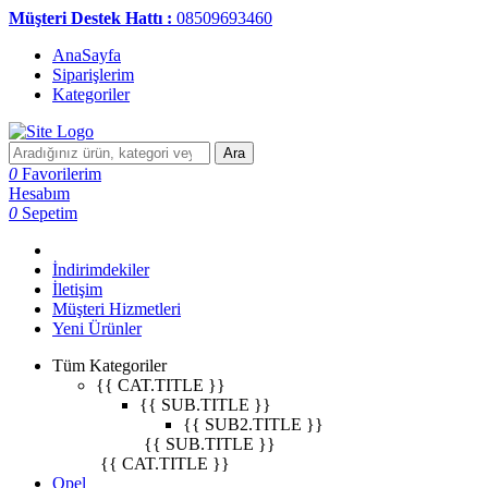
Müşteri Destek Hattı :
08509693460
AnaSayfa
Siparişlerim
Kategoriler
Ara
0
Favorilerim
Hesabım
0
Sepetim
İndirimdekiler
İletişim
Müşteri Hizmetleri
Yeni Ürünler
Tüm Kategoriler
{{ CAT.TITLE }}
{{ SUB.TITLE }}
{{ SUB2.TITLE }}
{{ SUB.TITLE }}
{{ CAT.TITLE }}
Opel