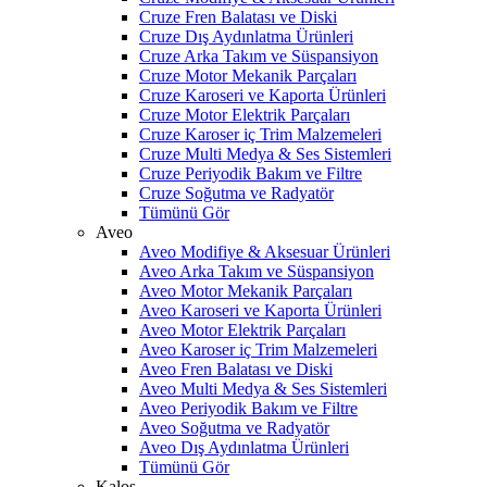
Cruze Fren Balatası ve Diski
Cruze Dış Aydınlatma Ürünleri
Cruze Arka Takım ve Süspansiyon
Cruze Motor Mekanik Parçaları
Cruze Karoseri ve Kaporta Ürünleri
Cruze Motor Elektrik Parçaları
Cruze Karoser iç Trim Malzemeleri
Cruze Multi Medya & Ses Sistemleri
Cruze Periyodik Bakım ve Filtre
Cruze Soğutma ve Radyatör
Tümünü Gör
Aveo
Aveo Modifiye & Aksesuar Ürünleri
Aveo Arka Takım ve Süspansiyon
Aveo Motor Mekanik Parçaları
Aveo Karoseri ve Kaporta Ürünleri
Aveo Motor Elektrik Parçaları
Aveo Karoser iç Trim Malzemeleri
Aveo Fren Balatası ve Diski
Aveo Multi Medya & Ses Sistemleri
Aveo Periyodik Bakım ve Filtre
Aveo Soğutma ve Radyatör
Aveo Dış Aydınlatma Ürünleri
Tümünü Gör
Kalos