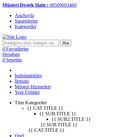
Müşteri Destek Hattı :
08509693460
AnaSayfa
Siparişlerim
Kategoriler
Ara
0
Favorilerim
Hesabım
0
Sepetim
İndirimdekiler
İletişim
Müşteri Hizmetleri
Yeni Ürünler
Tüm Kategoriler
{{ CAT.TITLE }}
{{ SUB.TITLE }}
{{ SUB2.TITLE }}
{{ SUB.TITLE }}
{{ CAT.TITLE }}
Opel