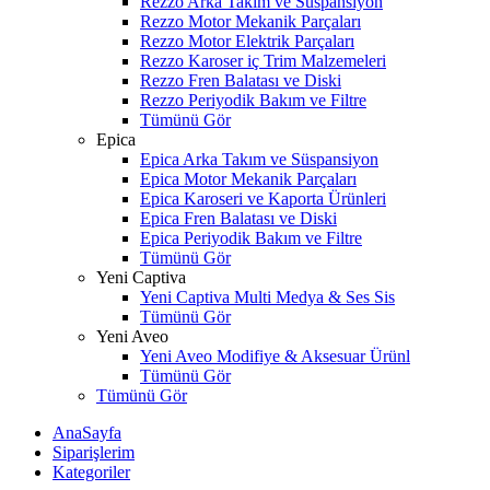
Rezzo Arka Takım ve Süspansiyon
Rezzo Motor Mekanik Parçaları
Rezzo Motor Elektrik Parçaları
Rezzo Karoser iç Trim Malzemeleri
Rezzo Fren Balatası ve Diski
Rezzo Periyodik Bakım ve Filtre
Tümünü Gör
Epica
Epica Arka Takım ve Süspansiyon
Epica Motor Mekanik Parçaları
Epica Karoseri ve Kaporta Ürünleri
Epica Fren Balatası ve Diski
Epica Periyodik Bakım ve Filtre
Tümünü Gör
Yeni Captiva
Yeni Captiva Multi Medya & Ses Sis
Tümünü Gör
Yeni Aveo
Yeni Aveo Modifiye & Aksesuar Ürünl
Tümünü Gör
Tümünü Gör
AnaSayfa
Siparişlerim
Kategoriler