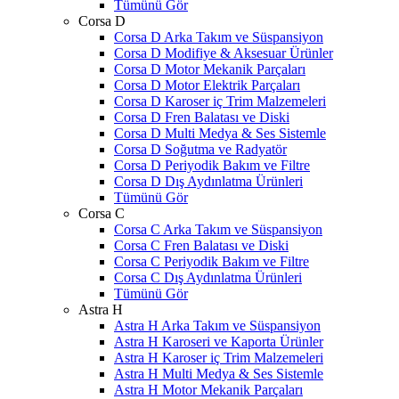
Tümünü Gör
Corsa D
Corsa D Arka Takım ve Süspansiyon
Corsa D Modifiye & Aksesuar Ürünler
Corsa D Motor Mekanik Parçaları
Corsa D Motor Elektrik Parçaları
Corsa D Karoser iç Trim Malzemeleri
Corsa D Fren Balatası ve Diski
Corsa D Multi Medya & Ses Sistemle
Corsa D Soğutma ve Radyatör
Corsa D Periyodik Bakım ve Filtre
Corsa D Dış Aydınlatma Ürünleri
Tümünü Gör
Corsa C
Corsa C Arka Takım ve Süspansiyon
Corsa C Fren Balatası ve Diski
Corsa C Periyodik Bakım ve Filtre
Corsa C Dış Aydınlatma Ürünleri
Tümünü Gör
Astra H
Astra H Arka Takım ve Süspansiyon
Astra H Karoseri ve Kaporta Ürünler
Astra H Karoser iç Trim Malzemeleri
Astra H Multi Medya & Ses Sistemle
Astra H Motor Mekanik Parçaları