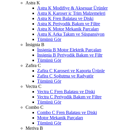
Astra K
Astra K Modifiye & Aksesuar Ürünler
Astra K Karoser iç Trim Malzemeleri
Astra K Fren Balatası ve Diski
Astra K Periyodik Bakım ve Filtre
Astra K Motor Mekanik Parçaları
Astra K Arka Takım ve Süspansiyon
Tümünü Gör
İnsignia B
İnsignia B Motor Elektrik Parçaları
İnsignia B Periyodik Bakım ve Filtr
Tümünü Gör
Zafira C
Zafira C Karoseri ve Kaporta Ürünle
Zafira C Soğutma ve Radyatör
Tümünü Gör
Vectra C
Vectra C Fren Balatası ve Diski
Vectra C Periyodik Bakım ve Filtre
Tümünü Gör
Combo C
Combo C Fren Balatası ve Diski
Motor Mekanik Parçaları
Tümünü Gör
Meriva B