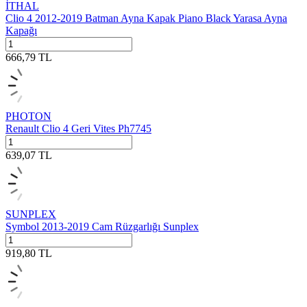
İTHAL
Clio 4 2012-2019 Batman Ayna Kapak Piano Black Yarasa Ayna
Kapağı
666,79
TL
PHOTON
Renault Clio 4 Geri Vites Ph7745
639,07
TL
SUNPLEX
Symbol 2013-2019 Cam Rüzgarlığı Sunplex
919,80
TL