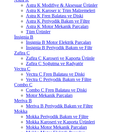
Astra K Modifiye & Aksesuar Ürünler
Astra K Karoser iç Trim Malzemeleri
Astra K Fren Balatası ve Diski
Astra K Periyodik Bakım ve Filtre
Astra K Motor Mekanik Parçaları
Tüm Ürünler
İnsignia B
İnsignia B Motor Elektrik Parçaları
İnsignia B Periyodik Bakım ve Filtr
Zafira C
Zafira C Karoseri ve Kaporta Ürünle
Zafira C Soğutma ve Radyatör
Vectra C
Vectra C Fren Balatası ve Diski
Vectra C Periyodik Bakım ve Filtre
Combo C
Combo C Fren Balatası ve Diski
Motor Mekanik Parçaları
Meriva B
Meriva B Periyodik Bakım ve Filtre
Mokka
Mokka Periyodik Bakım ve Filtre
Mokka Karoseri ve Kaporta Ürünleri
Mokka Motor Mekanik Parçaları