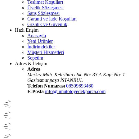
Teslimat Koşulları
Üyelik Sözleşmesi
Satış Sözleşmesi
Garanti ve İade Koşulları
Gizlilik ve Güvenlik
Hızlı Erişim
Anasayfa
Yeni Ürünler
İndirimdekiler
Müşteri Hizmetleri
Sepetim
Adres & İletişim
Adres
Merkez Mah. Kehribarcı Sk. No: 33 A Kapı No: 1
Gaziosmanpaşa İSTANBUL
Telefon Numarası
08509693460
E-Posta
info@umutotoyedekparca.com