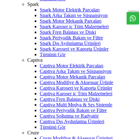
W
h
t
s
a
p
p
D
e
s
t
e
H
a
t
t
Spark
Spark Motor Elektrik Parçaları
Spark Arka Takım ve Süspansiyon
Spark Motor Mekanik Parçaları
Spark Karoser iç Trim Malzemeleri
Spark Fren Balatası ve Diski
Spark Periyodik Bakım ve Filtre
Spark Dış Aydınlatma Ürünleri
Spark Karoseri ve Kaporta Ürünler
Tümünü Gör
Captiva
Captiva Motor Elektrik Parçaları
Captiva Arka Takım ve Süspansiyon
Captiva Motor Mekanik Parçaları
Captiva Modifiye & Aksesuar Ürünle
Captiva Karoseri ve Kaporta Ürünler
Captiva Karoser iç Trim Malzemeleri
Captiva Fren Balatası ve Diski
Captiva Multi Medya & Ses Sistemle
Captiva Periyodik Bakım ve Filtre
Captiva Soğutma ve Radyatör
Captiva Dış Aydınlatma Ürünleri
Tümünü Gör
Cruze
Cruze Modifiye & Aksesuar Ürünleri