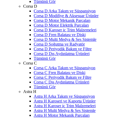
Tümünü Gör
Corsa D
Corsa D Arka Takım ve Süspansiyon
Corsa D Modifiye & Aksesuar Ürünler
Corsa D Motor Mekanik Parçaları
Corsa D Motor Elektrik Parçaları
Corsa D Karoser iç Trim Malzemeleri
Corsa D Fren Balatası ve Diski
Corsa D Multi Medya & Ses Sistemle
Corsa D Soğutma ve Radyatör
Corsa D Periyodik Bakım ve Filtre
Corsa D Dış Aydınlatma Ürünleri
Tümünü Gör
Corsa C
Corsa C Arka Takım ve Süspansiyon
Corsa C Fren Balatası ve Diski
Corsa C Periyodik Bakım ve Filtre
Corsa C Dış Aydınlatma Ürünleri
Tümünü Gör
Astra H
Astra H Arka Takım ve Süspansiyon
Astra H Karoseri ve Kaporta Ürünler
Astra H Karoser iç Trim Malzemeleri
Astra H Multi Medya & Ses Sistemle
Astra H Motor Mekanik Parçaları