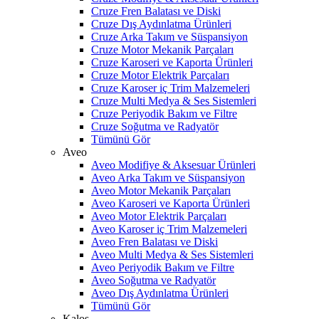
Cruze Fren Balatası ve Diski
Cruze Dış Aydınlatma Ürünleri
Cruze Arka Takım ve Süspansiyon
Cruze Motor Mekanik Parçaları
Cruze Karoseri ve Kaporta Ürünleri
Cruze Motor Elektrik Parçaları
Cruze Karoser iç Trim Malzemeleri
Cruze Multi Medya & Ses Sistemleri
Cruze Periyodik Bakım ve Filtre
Cruze Soğutma ve Radyatör
Tümünü Gör
Aveo
Aveo Modifiye & Aksesuar Ürünleri
Aveo Arka Takım ve Süspansiyon
Aveo Motor Mekanik Parçaları
Aveo Karoseri ve Kaporta Ürünleri
Aveo Motor Elektrik Parçaları
Aveo Karoser iç Trim Malzemeleri
Aveo Fren Balatası ve Diski
Aveo Multi Medya & Ses Sistemleri
Aveo Periyodik Bakım ve Filtre
Aveo Soğutma ve Radyatör
Aveo Dış Aydınlatma Ürünleri
Tümünü Gör
Kalos