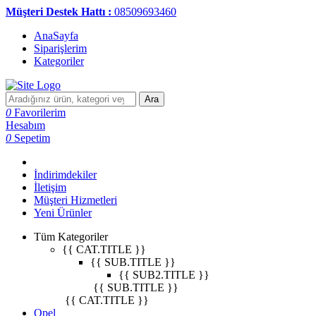
Müşteri Destek Hattı :
08509693460
AnaSayfa
Siparişlerim
Kategoriler
Ara
0
Favorilerim
Hesabım
0
Sepetim
İndirimdekiler
İletişim
Müşteri Hizmetleri
Yeni Ürünler
Tüm Kategoriler
{{ CAT.TITLE }}
{{ SUB.TITLE }}
{{ SUB2.TITLE }}
{{ SUB.TITLE }}
{{ CAT.TITLE }}
Opel