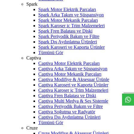
Spark
Spark Motor Elektrik Parçaları
Spark Arka Takım ve Süspansiyon
Spark Motor Mekanik Parçaları
Spark Karoser iç Trim Malzemeleri
Spark Fren Balatası ve Diski
Spark Periyodik Bakım ve Filtre
Spark Dış Aydınlatma Ürünleri
Spark Karoseri ve Kaporta Ürünler
Tümünü Gör
Captiva
Captiva Motor Elektrik Parçaları
Captiva Arka Takım ve Süspansiyon
Captiva Motor Mekanik Parçaları
W
h
t
s
a
p
p
D
e
s
t
e
H
a
t
t
Captiva Modifiye & Aksesuar Ürünle
Captiva Karoseri ve Kaporta Ürünler
Captiva Karoser iç Trim Malzemeleri
Captiva Fren Balatası ve Diski
Captiva Multi Medya & Ses Sistemle
Captiva Periyodik Bakım ve Filtre
Captiva Soğutma ve Radyatör
Captiva Dış Aydınlatma Ürünleri
Tümünü Gör
Cruze
Cruze Modifiye & Aksesuar Ürünleri