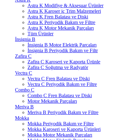
Astra K Modifiye & Aksesuar Ürünler
Astra K Karoser iç Trim Malzemeleri
Astra K Fren Balatası ve Diski
Astra K Periyodik Bakım ve Filtre
Astra K Motor Mekanik Parçaları
Tüm Ürünler
İnsignia B
İnsignia B Motor Elektrik Parçaları
İnsignia B Periyodik Bakım ve Filtr
Zafira C
Zafira C Karoseri ve Kaporta Ürünle
Zafira C Soğutma ve Radyatör
Vectra C
Vectra C Fren Balatası ve Diski
Vectra C Periyodik Bakım ve Filtre
Combo C
Combo C Fren Balatası ve Diski
Motor Mekanik Parçaları
Meriva B
Meriva B Periyodik Bakım ve Filtre
Mokka
Mokka Periyodik Bakım ve Filtre
Mokka Karoseri ve Kaporta Ürünleri
Mokka Motor Mekanik Parçaları