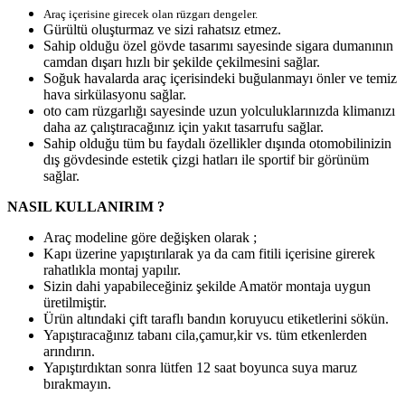
Araç içerisine girecek olan rüzgarı dengeler.
Gürültü oluşturmaz ve sizi rahatsız etmez.
Sahip olduğu özel gövde tasarımı sayesinde sigara dumanının
camdan dışarı hızlı bir şekilde çekilmesini sağlar.
Soğuk havalarda araç içerisindeki buğulanmayı önler ve temiz
hava sirkülasyonu sağlar.
oto cam rüzgarlığı sayesinde uzun yolculuklarınızda klimanızı
daha az çalıştıracağınız için yakıt tasarrufu sağlar.
Sahip olduğu tüm bu faydalı özellikler dışında otomobilinizin
dış gövdesinde estetik çizgi hatları ile sportif bir görünüm
sağlar.
NASIL KULLANIRIM ?
Araç modeline göre değişken olarak ;
Kapı üzerine yapıştırılarak ya da cam fitili içerisine girerek
rahatlıkla montaj yapılır.
Sizin dahi yapabileceğiniz şekilde Amatör montaja uygun
üretilmiştir.
Ürün altındaki çift taraflı bandın koruyucu etiketlerini sökün.
Yapıştıracağınız tabanı cila,çamur,kir vs. tüm etkenlerden
arındırın.
Yapıştırdıktan sonra lütfen 12 saat boyunca suya maruz
bırakmayın.