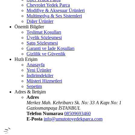
Chevrolet Yedek Parça
Modifiye & Aksesuar Ürünleri
Multimedya & Ses Sistemleri
Diğer Ürünler
Önemli Bilgiler
Teslimat Koşulları
Üyelik Sözleşmesi
Satış Sözleşmesi
Garanti ve İade Koşulları
Gizlilik ve Güvenlik
Hızlı Erişim
Anasayfa
Yeni Ürünler
İndirimdekiler
Müşteri Hizmetleri
Sepetim
Adres & İletişim
Adres
Merkez Mah. Kehribarcı Sk. No: 33 A Kapı No: 1
Gaziosmanpaşa İSTANBUL
Telefon Numarası
08509693460
E-Posta
info@umutotoyedekparca.com