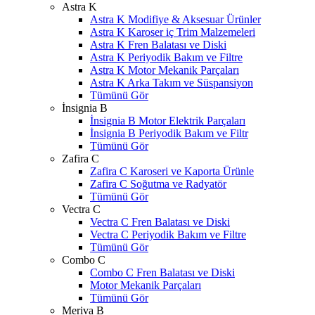
Astra K
Astra K Modifiye & Aksesuar Ürünler
Astra K Karoser iç Trim Malzemeleri
Astra K Fren Balatası ve Diski
Astra K Periyodik Bakım ve Filtre
Astra K Motor Mekanik Parçaları
Astra K Arka Takım ve Süspansiyon
Tümünü Gör
İnsignia B
İnsignia B Motor Elektrik Parçaları
İnsignia B Periyodik Bakım ve Filtr
Tümünü Gör
Zafira C
Zafira C Karoseri ve Kaporta Ürünle
Zafira C Soğutma ve Radyatör
Tümünü Gör
Vectra C
Vectra C Fren Balatası ve Diski
Vectra C Periyodik Bakım ve Filtre
Tümünü Gör
Combo C
Combo C Fren Balatası ve Diski
Motor Mekanik Parçaları
Tümünü Gör
Meriva B