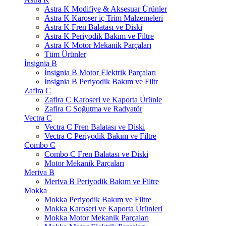
Astra K Modifiye & Aksesuar Ürünler
Astra K Karoser iç Trim Malzemeleri
Astra K Fren Balatası ve Diski
Astra K Periyodik Bakım ve Filtre
Astra K Motor Mekanik Parçaları
Tüm Ürünler
İnsignia B
İnsignia B Motor Elektrik Parçaları
İnsignia B Periyodik Bakım ve Filtr
Zafira C
Zafira C Karoseri ve Kaporta Ürünle
Zafira C Soğutma ve Radyatör
Vectra C
Vectra C Fren Balatası ve Diski
Vectra C Periyodik Bakım ve Filtre
Combo C
Combo C Fren Balatası ve Diski
Motor Mekanik Parçaları
Meriva B
Meriva B Periyodik Bakım ve Filtre
Mokka
Mokka Periyodik Bakım ve Filtre
Mokka Karoseri ve Kaporta Ürünleri
Mokka Motor Mekanik Parçaları