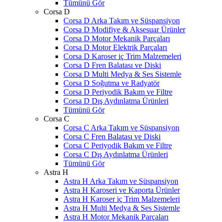
Tümünü Gör
Corsa D
Corsa D Arka Takım ve Süspansiyon
Corsa D Modifiye & Aksesuar Ürünler
Corsa D Motor Mekanik Parçaları
Corsa D Motor Elektrik Parçaları
Corsa D Karoser iç Trim Malzemeleri
Corsa D Fren Balatası ve Diski
Corsa D Multi Medya & Ses Sistemle
Corsa D Soğutma ve Radyatör
Corsa D Periyodik Bakım ve Filtre
Corsa D Dış Aydınlatma Ürünleri
Tümünü Gör
Corsa C
Corsa C Arka Takım ve Süspansiyon
Corsa C Fren Balatası ve Diski
Corsa C Periyodik Bakım ve Filtre
Corsa C Dış Aydınlatma Ürünleri
Tümünü Gör
Astra H
Astra H Arka Takım ve Süspansiyon
Astra H Karoseri ve Kaporta Ürünler
Astra H Karoser iç Trim Malzemeleri
Astra H Multi Medya & Ses Sistemle
Astra H Motor Mekanik Parçaları