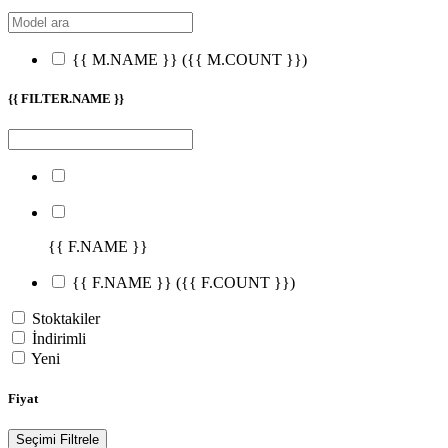
{{ M.NAME }}
({{ M.COUNT }})
{{ FILTER.NAME }}
{{ F.NAME }}
{{ F.NAME }}
({{ F.COUNT }})
Stoktakiler
İndirimli
Yeni
Fiyat
Seçimi Filtrele