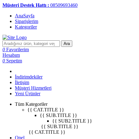
Müşteri Destek Hattı :
08509693460
AnaSayfa
Siparişlerim
Kategoriler
Ara
0
Favorilerim
Hesabım
0
Sepetim
İndirimdekiler
İletişim
Müşteri Hizmetleri
Yeni Ürünler
Tüm Kategoriler
{{ CAT.TITLE }}
{{ SUB.TITLE }}
{{ SUB2.TITLE }}
{{ SUB.TITLE }}
{{ CAT.TITLE }}
Opel