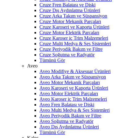
Cruze Fren Balatası ve Diski
Cruze Dış Aydınlatma Ürünleri
Cruze Arka Takım ve Süspansiyon
Cruze Motor Mekanik Parçaları
Cruze Karoseri ve Kaporta Ürünleri
Cruze Motor Elektrik Parçaları
Cruze Karoser iç Trim Malzemeleri
Cruze Multi Medya & Ses Sistemleri
Cruze Periyodik Bakım ve Filtre
Cruze Soğutma ve Radyatör
Tümünü Gör
Aveo
Aveo Modifiye & Aksesuar Ürünleri
Aveo Arka Takım ve Süspansiyon
Aveo Motor Mekanik Parçaları
Aveo Karoseri ve Kaporta Ürünleri
Aveo Motor Elektrik Parçaları
Aveo Karoser iç Trim Malzemeleri
Aveo Fren Balatası ve Diski
Aveo Multi Medya & Ses Sistemleri
Aveo Periyodik Bakım ve Filtre
Aveo Soğutma ve Radyatör
Aveo Dış Aydınlatma Ürünleri
Tümünü Gör
Kalos