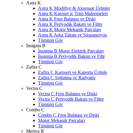
Astra K
Astra K Modifiye & Aksesuar Ürünler
Astra K Karoser iç Trim Malzemeleri
Astra K Fren Balatası ve Diski
Astra K Periyodik Bakım ve Filtre
Astra K Motor Mekanik Parçaları
Astra K Arka Takım ve Süspansiyon
Tümünü Gör
İnsignia B
İnsignia B Motor Elektrik Parçaları
İnsignia B Periyodik Bakım ve Filtr
Tümünü Gör
Zafira C
Zafira C Karoseri ve Kaporta Ürünle
Zafira C Soğutma ve Radyatör
Tümünü Gör
Vectra C
Vectra C Fren Balatası ve Diski
Vectra C Periyodik Bakım ve Filtre
Tümünü Gör
Combo C
Combo C Fren Balatası ve Diski
Motor Mekanik Parçaları
Tümünü Gör
Meriva B