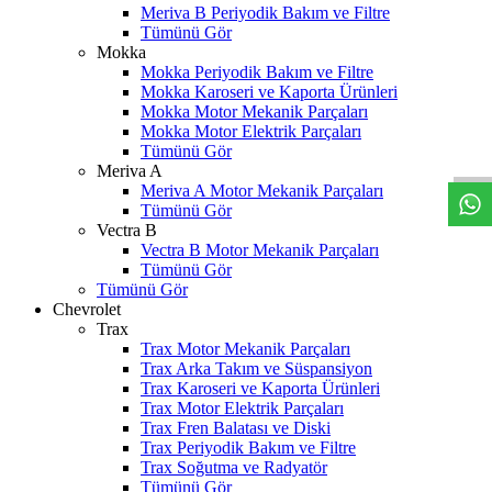
Meriva B Periyodik Bakım ve Filtre
Tümünü Gör
Mokka
Mokka Periyodik Bakım ve Filtre
Mokka Karoseri ve Kaporta Ürünleri
Mokka Motor Mekanik Parçaları
W
h
t
s
a
p
p
D
e
s
t
e
H
a
t
t
Mokka Motor Elektrik Parçaları
Tümünü Gör
Meriva A
Meriva A Motor Mekanik Parçaları
Tümünü Gör
Vectra B
Vectra B Motor Mekanik Parçaları
Tümünü Gör
Tümünü Gör
Chevrolet
Trax
Trax Motor Mekanik Parçaları
Trax Arka Takım ve Süspansiyon
Trax Karoseri ve Kaporta Ürünleri
Trax Motor Elektrik Parçaları
Trax Fren Balatası ve Diski
Trax Periyodik Bakım ve Filtre
Trax Soğutma ve Radyatör
Tümünü Gör