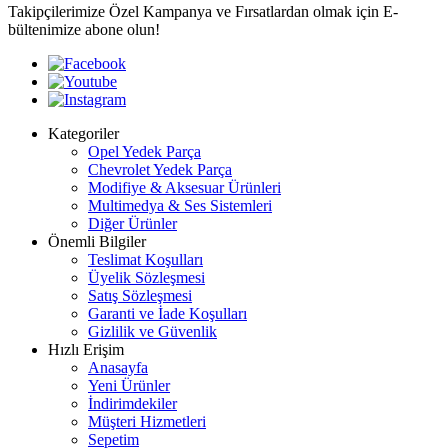
Takipçilerimize Özel Kampanya ve Fırsatlardan olmak için E-
bültenimize abone olun!
Kategoriler
Opel Yedek Parça
Chevrolet Yedek Parça
Modifiye & Aksesuar Ürünleri
Multimedya & Ses Sistemleri
Diğer Ürünler
Önemli Bilgiler
Teslimat Koşulları
Üyelik Sözleşmesi
Satış Sözleşmesi
Garanti ve İade Koşulları
Gizlilik ve Güvenlik
Hızlı Erişim
Anasayfa
Yeni Ürünler
İndirimdekiler
Müşteri Hizmetleri
Sepetim