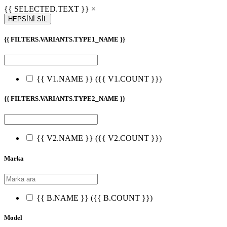
{{ SELECTED.TEXT }} ×
HEPSİNİ SİL
{{ FILTERS.VARIANTS.TYPE1_NAME }}
{{ V1.NAME }}
({{ V1.COUNT }})
{{ FILTERS.VARIANTS.TYPE2_NAME }}
{{ V2.NAME }}
({{ V2.COUNT }})
Marka
{{ B.NAME }}
({{ B.COUNT }})
Model