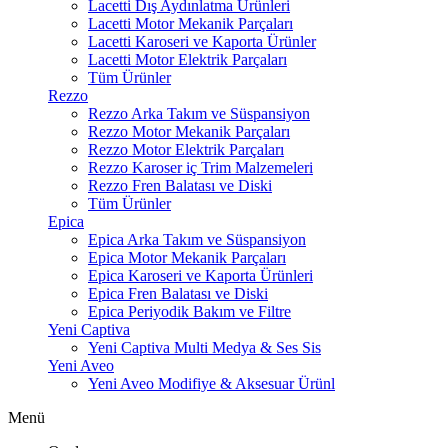
Lacetti Dış Aydınlatma Ürünleri
Lacetti Motor Mekanik Parçaları
Lacetti Karoseri ve Kaporta Ürünler
Lacetti Motor Elektrik Parçaları
Tüm Ürünler
Rezzo
Rezzo Arka Takım ve Süspansiyon
Rezzo Motor Mekanik Parçaları
Rezzo Motor Elektrik Parçaları
Rezzo Karoser iç Trim Malzemeleri
Rezzo Fren Balatası ve Diski
Tüm Ürünler
Epica
Epica Arka Takım ve Süspansiyon
Epica Motor Mekanik Parçaları
Epica Karoseri ve Kaporta Ürünleri
Epica Fren Balatası ve Diski
Epica Periyodik Bakım ve Filtre
Yeni Captiva
Yeni Captiva Multi Medya & Ses Sis
Yeni Aveo
Yeni Aveo Modifiye & Aksesuar Ürünl
Menü