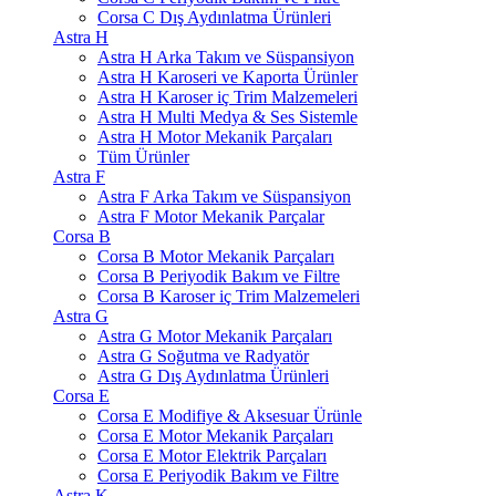
Corsa C Dış Aydınlatma Ürünleri
Astra H
Astra H Arka Takım ve Süspansiyon
Astra H Karoseri ve Kaporta Ürünler
Astra H Karoser iç Trim Malzemeleri
Astra H Multi Medya & Ses Sistemle
Astra H Motor Mekanik Parçaları
Tüm Ürünler
Astra F
Astra F Arka Takım ve Süspansiyon
Astra F Motor Mekanik Parçalar
Corsa B
Corsa B Motor Mekanik Parçaları
Corsa B Periyodik Bakım ve Filtre
Corsa B Karoser iç Trim Malzemeleri
Astra G
Astra G Motor Mekanik Parçaları
Astra G Soğutma ve Radyatör
Astra G Dış Aydınlatma Ürünleri
Corsa E
Corsa E Modifiye & Aksesuar Ürünle
Corsa E Motor Mekanik Parçaları
Corsa E Motor Elektrik Parçaları
Corsa E Periyodik Bakım ve Filtre
Astra K