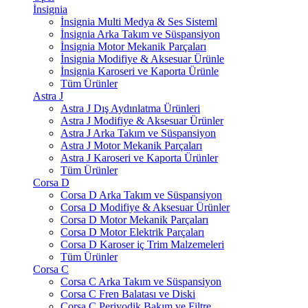
İnsignia
İnsignia Multi Medya & Ses Sisteml
İnsignia Arka Takım ve Süspansiyon
İnsignia Motor Mekanik Parçaları
İnsignia Modifiye & Aksesuar Ürünle
İnsignia Karoseri ve Kaporta Ürünle
Tüm Ürünler
Astra J
Astra J Dış Aydınlatma Ürünleri
Astra J Modifiye & Aksesuar Ürünler
Astra J Arka Takım ve Süspansiyon
Astra J Motor Mekanik Parçaları
Astra J Karoseri ve Kaporta Ürünler
Tüm Ürünler
Corsa D
Corsa D Arka Takım ve Süspansiyon
Corsa D Modifiye & Aksesuar Ürünler
Corsa D Motor Mekanik Parçaları
Corsa D Motor Elektrik Parçaları
Corsa D Karoser iç Trim Malzemeleri
Tüm Ürünler
Corsa C
Corsa C Arka Takım ve Süspansiyon
Corsa C Fren Balatası ve Diski
Corsa C Periyodik Bakım ve Filtre