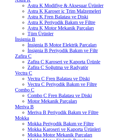
Astra K Modifiye & Aksesuar Ürünler
Astra K Karoser iç Trim Malzemeleri
Astra K Fren Balatası ve Diski
Astra K Periyodik Bakım ve Filtre
Astra K Motor Mekanik Parçaları
Tüm Ürünler
İnsignia B
İnsignia B Motor Elektrik Parçaları
İnsignia B Periyodik Bakım ve Filtr
Zafira C
Zafira C Karoseri ve Kaporta Ürünle
Zafira C Soğutma ve Radyatör
Vectra C
Vectra C Fren Balatası ve Diski
Vectra C Periyodik Bakım ve Filtre
Combo C
Combo C Fren Balatası ve Diski
Motor Mekanik Parçaları
Meriva B
Meriva B Periyodik Bakım ve Filtre
Mokka
Mokka Periyodik Bakım ve Filtre
Mokka Karoseri ve Kaporta Ürünleri
Mokka Motor Mekanik Parçaları