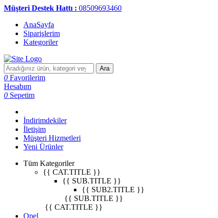
Müşteri Destek Hattı :
08509693460
AnaSayfa
Siparişlerim
Kategoriler
Ara
0
Favorilerim
Hesabım
0
Sepetim
İndirimdekiler
İletişim
Müşteri Hizmetleri
Yeni Ürünler
Tüm Kategoriler
{{ CAT.TITLE }}
{{ SUB.TITLE }}
{{ SUB2.TITLE }}
{{ SUB.TITLE }}
{{ CAT.TITLE }}
Opel