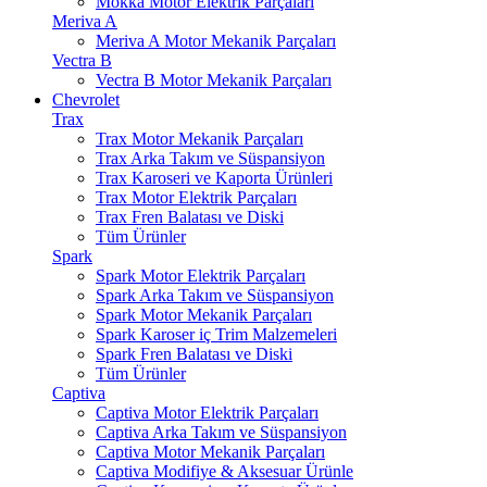
Mokka Motor Elektrik Parçaları
Meriva A
Meriva A Motor Mekanik Parçaları
Vectra B
Vectra B Motor Mekanik Parçaları
Chevrolet
Trax
Trax Motor Mekanik Parçaları
Trax Arka Takım ve Süspansiyon
Trax Karoseri ve Kaporta Ürünleri
Trax Motor Elektrik Parçaları
Trax Fren Balatası ve Diski
Tüm Ürünler
Spark
Spark Motor Elektrik Parçaları
Spark Arka Takım ve Süspansiyon
Spark Motor Mekanik Parçaları
Spark Karoser iç Trim Malzemeleri
Spark Fren Balatası ve Diski
Tüm Ürünler
Captiva
Captiva Motor Elektrik Parçaları
Captiva Arka Takım ve Süspansiyon
Captiva Motor Mekanik Parçaları
Captiva Modifiye & Aksesuar Ürünle