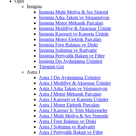
Opel
İnsignia
İnsignia Multi Medya & Ses Sisteml
İnsignia Arka Takım ve Süspansiyon
İnsignia Motor Mekanik Parçaları
İnsignia Modifiye & Aksesuar Ürünle
İnsignia Karoseri ve Kaporta Ürünle
İnsignia Motor Elektrik Parçaları
İnsignia Fren Balatası ve Diski
İnsignia Soğutma ve Radyatör
İnsignia Periyodik Bakım ve Filtre
İnsignia Dış Aydınlatma Ürünleri
Tümünü Gör
Astra J
Astra J Dış Aydınlatma Ürünleri
Astra J Modifiye & Aksesuar Ürünler
Astra J Arka Takım ve Süspansiyon
Astra J Motor Mekanik Parçaları
Astra J Karoseri ve Kaporta Ürünler
Astra J Motor Elektrik Parçaları
Astra J Karoser İç Trim Malzemeler
Astra J Multi Medya & Ses Sistemle
Astra J Fren Balatası ve Diski
Astra J Soğutma ve Radyatör
Astra J Periyodik Bakım ve Filtre