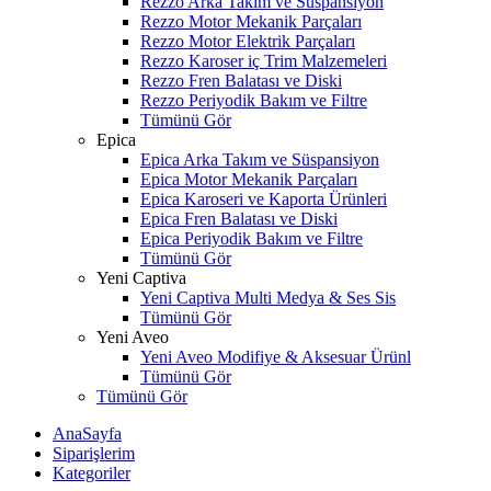
Rezzo Arka Takım ve Süspansiyon
Rezzo Motor Mekanik Parçaları
Rezzo Motor Elektrik Parçaları
Rezzo Karoser iç Trim Malzemeleri
Rezzo Fren Balatası ve Diski
Rezzo Periyodik Bakım ve Filtre
Tümünü Gör
Epica
Epica Arka Takım ve Süspansiyon
Epica Motor Mekanik Parçaları
Epica Karoseri ve Kaporta Ürünleri
Epica Fren Balatası ve Diski
Epica Periyodik Bakım ve Filtre
Tümünü Gör
Yeni Captiva
Yeni Captiva Multi Medya & Ses Sis
Tümünü Gör
Yeni Aveo
Yeni Aveo Modifiye & Aksesuar Ürünl
Tümünü Gör
Tümünü Gör
AnaSayfa
Siparişlerim
Kategoriler