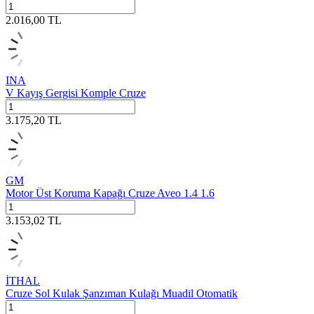
2.016,00
TL
INA
V Kayış Gergisi Komple Cruze
3.175,20
TL
GM
Motor Üst Koruma Kapağı Cruze Aveo 1.4 1.6
3.153,02
TL
İTHAL
Cruze Sol Kulak Şanzıman Kulağı Muadil Otomatik