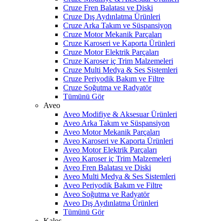
Cruze Fren Balatası ve Diski
Cruze Dış Aydınlatma Ürünleri
Cruze Arka Takım ve Süspansiyon
Cruze Motor Mekanik Parçaları
Cruze Karoseri ve Kaporta Ürünleri
Cruze Motor Elektrik Parçaları
Cruze Karoser iç Trim Malzemeleri
Cruze Multi Medya & Ses Sistemleri
Cruze Periyodik Bakım ve Filtre
Cruze Soğutma ve Radyatör
Tümünü Gör
Aveo
Aveo Modifiye & Aksesuar Ürünleri
Aveo Arka Takım ve Süspansiyon
Aveo Motor Mekanik Parçaları
Aveo Karoseri ve Kaporta Ürünleri
Aveo Motor Elektrik Parçaları
Aveo Karoser iç Trim Malzemeleri
Aveo Fren Balatası ve Diski
Aveo Multi Medya & Ses Sistemleri
Aveo Periyodik Bakım ve Filtre
Aveo Soğutma ve Radyatör
Aveo Dış Aydınlatma Ürünleri
Tümünü Gör
Kalos