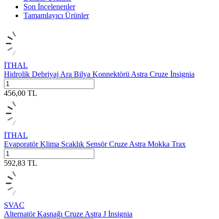
Son İncelenenler
Tamamlayıcı Ürünler
İTHAL
Hidrolik Debriyaj Ara Bilya Konnektörü Astra Cruze İnsignia
456,00
TL
İTHAL
Evaporatör Klima Scaklık Sensör Cruze Astra Mokka Trax
592,83
TL
SVAC
Alternatör Kasnağı Cruze Astra J İnsignia