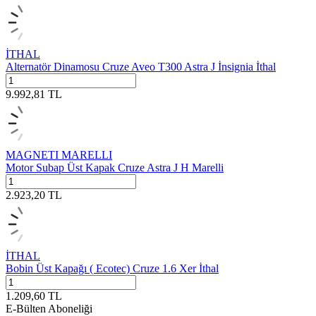
İTHAL
Alternatör Dinamosu Cruze Aveo T300 Astra J İnsignia İthal
9.992,81
TL
MAGNETI MARELLI
Motor Subap Üst Kapak Cruze Astra J H Marelli
2.923,20
TL
İTHAL
Bobin Üst Kapağı ( Ecotec) Cruze 1.6 Xer İthal
1.209,60
TL
E-Bülten Aboneliği