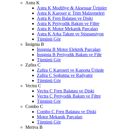
Astra K
Astra K Modifiye & Aksesuar Ürünler
Astra K Karoser iç Trim Malzemeleri
Astra K Fren Balatası ve Diski
Astra K Periyodik Bakım ve Filtre
Astra K Motor Mekanik Parçaları
Astra K Arka Takım ve Süspansiyon
Tümünü Gör
İnsignia B
İnsignia B Motor Elektrik Parçaları
İnsignia B Periyodik Bakım ve Filtr
Tümünü Gör
Zafira C
Zafira C Karoseri ve Kaporta Ürünle
Zafira C Soğutma ve Radyatör
Tümünü Gör
Vectra C
Vectra C Fren Balatası ve Diski
Vectra C Periyodik Bakım ve Filtre
Tümünü Gör
Combo C
Combo C Fren Balatası ve Diski
Motor Mekanik Parçaları
Tümünü Gör
Meriva B