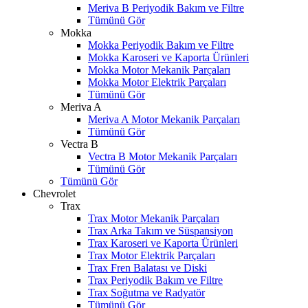
Meriva B Periyodik Bakım ve Filtre
Tümünü Gör
Mokka
Mokka Periyodik Bakım ve Filtre
Mokka Karoseri ve Kaporta Ürünleri
Mokka Motor Mekanik Parçaları
Mokka Motor Elektrik Parçaları
Tümünü Gör
Meriva A
Meriva A Motor Mekanik Parçaları
Tümünü Gör
Vectra B
Vectra B Motor Mekanik Parçaları
Tümünü Gör
Tümünü Gör
Chevrolet
Trax
Trax Motor Mekanik Parçaları
Trax Arka Takım ve Süspansiyon
Trax Karoseri ve Kaporta Ürünleri
Trax Motor Elektrik Parçaları
Trax Fren Balatası ve Diski
W
h
t
s
a
p
p
D
e
s
t
e
H
a
t
t
Trax Periyodik Bakım ve Filtre
Trax Soğutma ve Radyatör
Tümünü Gör