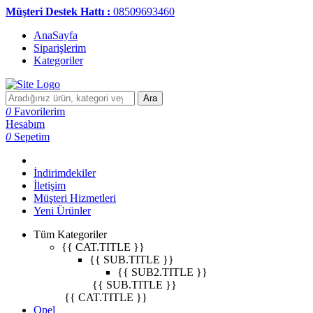
Müşteri Destek Hattı :
08509693460
AnaSayfa
Siparişlerim
Kategoriler
Ara
0
Favorilerim
Hesabım
0
Sepetim
İndirimdekiler
İletişim
Müşteri Hizmetleri
Yeni Ürünler
Tüm Kategoriler
{{ CAT.TITLE }}
{{ SUB.TITLE }}
{{ SUB2.TITLE }}
{{ SUB.TITLE }}
{{ CAT.TITLE }}
Opel