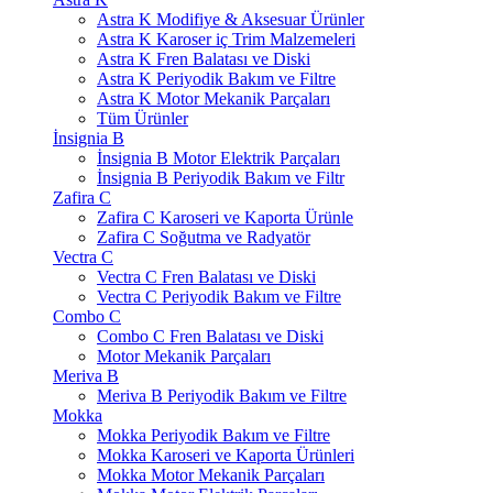
Astra K Modifiye & Aksesuar Ürünler
Astra K Karoser iç Trim Malzemeleri
Astra K Fren Balatası ve Diski
Astra K Periyodik Bakım ve Filtre
Astra K Motor Mekanik Parçaları
Tüm Ürünler
İnsignia B
İnsignia B Motor Elektrik Parçaları
İnsignia B Periyodik Bakım ve Filtr
Zafira C
Zafira C Karoseri ve Kaporta Ürünle
Zafira C Soğutma ve Radyatör
Vectra C
Vectra C Fren Balatası ve Diski
Vectra C Periyodik Bakım ve Filtre
Combo C
Combo C Fren Balatası ve Diski
Motor Mekanik Parçaları
Meriva B
Meriva B Periyodik Bakım ve Filtre
Mokka
Mokka Periyodik Bakım ve Filtre
Mokka Karoseri ve Kaporta Ürünleri
Mokka Motor Mekanik Parçaları