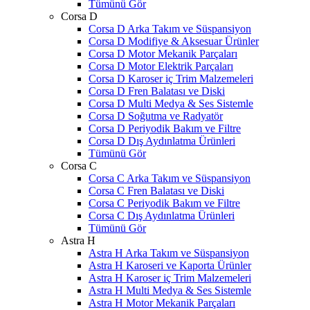
Tümünü Gör
Corsa D
Corsa D Arka Takım ve Süspansiyon
Corsa D Modifiye & Aksesuar Ürünler
Corsa D Motor Mekanik Parçaları
Corsa D Motor Elektrik Parçaları
Corsa D Karoser iç Trim Malzemeleri
Corsa D Fren Balatası ve Diski
Corsa D Multi Medya & Ses Sistemle
Corsa D Soğutma ve Radyatör
Corsa D Periyodik Bakım ve Filtre
Corsa D Dış Aydınlatma Ürünleri
Tümünü Gör
Corsa C
Corsa C Arka Takım ve Süspansiyon
Corsa C Fren Balatası ve Diski
Corsa C Periyodik Bakım ve Filtre
Corsa C Dış Aydınlatma Ürünleri
Tümünü Gör
Astra H
Astra H Arka Takım ve Süspansiyon
Astra H Karoseri ve Kaporta Ürünler
Astra H Karoser iç Trim Malzemeleri
Astra H Multi Medya & Ses Sistemle
Astra H Motor Mekanik Parçaları