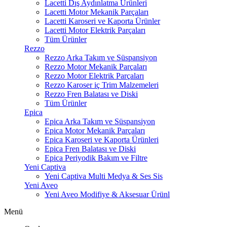
Lacetti Dış Aydınlatma Ürünleri
Lacetti Motor Mekanik Parçaları
Lacetti Karoseri ve Kaporta Ürünler
Lacetti Motor Elektrik Parçaları
Tüm Ürünler
Rezzo
Rezzo Arka Takım ve Süspansiyon
Rezzo Motor Mekanik Parçaları
Rezzo Motor Elektrik Parçaları
Rezzo Karoser iç Trim Malzemeleri
Rezzo Fren Balatası ve Diski
Tüm Ürünler
Epica
Epica Arka Takım ve Süspansiyon
Epica Motor Mekanik Parçaları
Epica Karoseri ve Kaporta Ürünleri
Epica Fren Balatası ve Diski
Epica Periyodik Bakım ve Filtre
Yeni Captiva
Yeni Captiva Multi Medya & Ses Sis
Yeni Aveo
Yeni Aveo Modifiye & Aksesuar Ürünl
Menü