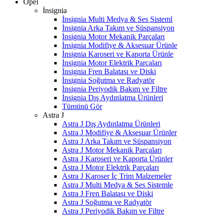
Opel
İnsignia
İnsignia Multi Medya & Ses Sisteml
İnsignia Arka Takım ve Süspansiyon
İnsignia Motor Mekanik Parçaları
İnsignia Modifiye & Aksesuar Ürünle
İnsignia Karoseri ve Kaporta Ürünle
İnsignia Motor Elektrik Parçaları
İnsignia Fren Balatası ve Diski
İnsignia Soğutma ve Radyatör
İnsignia Periyodik Bakım ve Filtre
İnsignia Dış Aydınlatma Ürünleri
Tümünü Gör
Astra J
Astra J Dış Aydınlatma Ürünleri
Astra J Modifiye & Aksesuar Ürünler
Astra J Arka Takım ve Süspansiyon
Astra J Motor Mekanik Parçaları
Astra J Karoseri ve Kaporta Ürünler
Astra J Motor Elektrik Parçaları
Astra J Karoser İç Trim Malzemeler
Astra J Multi Medya & Ses Sistemle
Astra J Fren Balatası ve Diski
Astra J Soğutma ve Radyatör
Astra J Periyodik Bakım ve Filtre