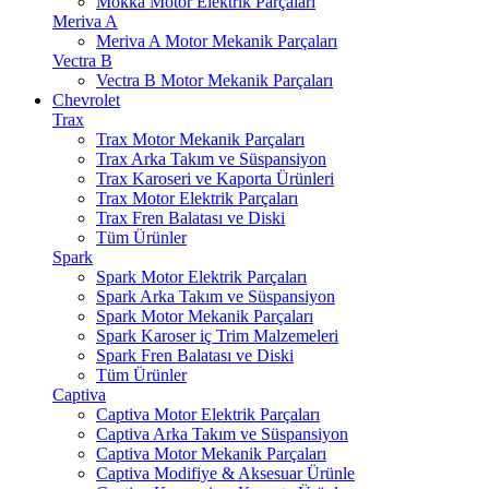
Mokka Motor Elektrik Parçaları
Meriva A
Meriva A Motor Mekanik Parçaları
Vectra B
Vectra B Motor Mekanik Parçaları
Chevrolet
Trax
Trax Motor Mekanik Parçaları
Trax Arka Takım ve Süspansiyon
Trax Karoseri ve Kaporta Ürünleri
Trax Motor Elektrik Parçaları
Trax Fren Balatası ve Diski
Tüm Ürünler
Spark
Spark Motor Elektrik Parçaları
Spark Arka Takım ve Süspansiyon
Spark Motor Mekanik Parçaları
Spark Karoser iç Trim Malzemeleri
Spark Fren Balatası ve Diski
Tüm Ürünler
Captiva
Captiva Motor Elektrik Parçaları
Captiva Arka Takım ve Süspansiyon
Captiva Motor Mekanik Parçaları
Captiva Modifiye & Aksesuar Ürünle