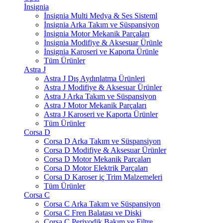
İnsignia
İnsignia Multi Medya & Ses Sisteml
İnsignia Arka Takım ve Süspansiyon
İnsignia Motor Mekanik Parçaları
İnsignia Modifiye & Aksesuar Ürünle
İnsignia Karoseri ve Kaporta Ürünle
Tüm Ürünler
Astra J
Astra J Dış Aydınlatma Ürünleri
Astra J Modifiye & Aksesuar Ürünler
Astra J Arka Takım ve Süspansiyon
Astra J Motor Mekanik Parçaları
Astra J Karoseri ve Kaporta Ürünler
Tüm Ürünler
Corsa D
Corsa D Arka Takım ve Süspansiyon
Corsa D Modifiye & Aksesuar Ürünler
Corsa D Motor Mekanik Parçaları
Corsa D Motor Elektrik Parçaları
Corsa D Karoser iç Trim Malzemeleri
Tüm Ürünler
Corsa C
Corsa C Arka Takım ve Süspansiyon
Corsa C Fren Balatası ve Diski
Corsa C Periyodik Bakım ve Filtre