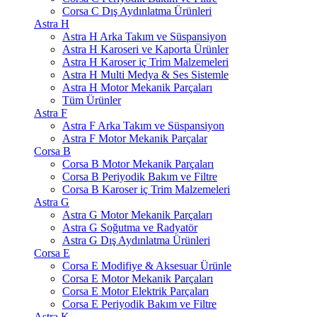
Corsa C Dış Aydınlatma Ürünleri
Astra H
Astra H Arka Takım ve Süspansiyon
Astra H Karoseri ve Kaporta Ürünler
Astra H Karoser iç Trim Malzemeleri
Astra H Multi Medya & Ses Sistemle
Astra H Motor Mekanik Parçaları
Tüm Ürünler
Astra F
Astra F Arka Takım ve Süspansiyon
Astra F Motor Mekanik Parçalar
Corsa B
Corsa B Motor Mekanik Parçaları
Corsa B Periyodik Bakım ve Filtre
Corsa B Karoser iç Trim Malzemeleri
Astra G
Astra G Motor Mekanik Parçaları
Astra G Soğutma ve Radyatör
Astra G Dış Aydınlatma Ürünleri
Corsa E
Corsa E Modifiye & Aksesuar Ürünle
Corsa E Motor Mekanik Parçaları
Corsa E Motor Elektrik Parçaları
Corsa E Periyodik Bakım ve Filtre
Astra K