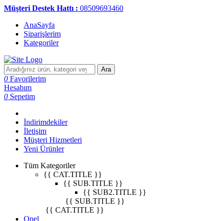
Müşteri Destek Hattı :
08509693460
AnaSayfa
Siparişlerim
Kategoriler
Ara
0
Favorilerim
Hesabım
0
Sepetim
İndirimdekiler
İletişim
Müşteri Hizmetleri
Yeni Ürünler
Tüm Kategoriler
{{ CAT.TITLE }}
{{ SUB.TITLE }}
{{ SUB2.TITLE }}
{{ SUB.TITLE }}
{{ CAT.TITLE }}
Opel