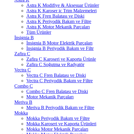
Astra K Modifiye & Aksesuar Ürünler
Astra K Karoser iç Trim Malzemeleri
Astra K Fren Balatası ve Diski
Astra K Periyodik Bakım ve Filtre
Astra K Motor Mekanik Parçaları
Tüm Ürünler
İnsignia B
İnsignia B Motor Elektrik Parçaları
İnsignia B Periyodik Bakım ve Filtr
Zafira C
Zafira C Karoseri ve Kaporta Ürünle
Zafira C Soğutma ve Radyatör
Vectra C
Vectra C Fren Balatası ve Diski
Vectra C Periyodik Bakım ve Filtre
Combo C
Combo C Fren Balatası ve Diski
Motor Mekanik Parçaları
Meriva B
Meriva B Periyodik Bakım ve Filtre
Mokka
Mokka Periyodik Bakım ve Filtre
Mokka Karoseri ve Kaporta Ürünleri
Mokka Motor Mekanik Parçaları