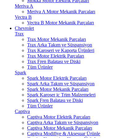
Mokka Motor Elektrik Parçaları
Meriva A
Meriva A Motor Mekanik Parçaları
Vectra B
Vectra B Motor Mekanik Parçaları
Chevrolet
Trax
Trax Motor Mekanik Parçaları
Trax Arka Takım ve Süspansiyon
Trax Karoseri ve Kaporta Ürünleri
Trax Motor Elektrik Parçaları
Trax Fren Balatası ve Diski
Tüm Ürünler
Spark
Spark Motor Elektrik Parçaları
Spark Arka Takım ve Süspansiyon
Spark Motor Mekanik Parçaları
Spark Karoser iç Trim Malzemeleri
Spark Fren Balatası ve Diski
Tüm Ürünler
Captiva
Captiva Motor Elektrik Parçaları
Captiva Arka Takım ve Süspansiyon
Captiva Motor Mekanik Parçaları
Captiva Modifiye & Aksesuar Ürünle