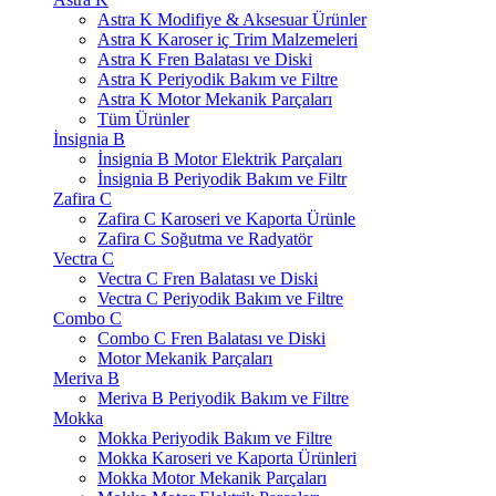
Astra K Modifiye & Aksesuar Ürünler
Astra K Karoser iç Trim Malzemeleri
Astra K Fren Balatası ve Diski
Astra K Periyodik Bakım ve Filtre
Astra K Motor Mekanik Parçaları
Tüm Ürünler
İnsignia B
İnsignia B Motor Elektrik Parçaları
İnsignia B Periyodik Bakım ve Filtr
Zafira C
Zafira C Karoseri ve Kaporta Ürünle
Zafira C Soğutma ve Radyatör
Vectra C
Vectra C Fren Balatası ve Diski
Vectra C Periyodik Bakım ve Filtre
Combo C
Combo C Fren Balatası ve Diski
Motor Mekanik Parçaları
Meriva B
Meriva B Periyodik Bakım ve Filtre
Mokka
Mokka Periyodik Bakım ve Filtre
Mokka Karoseri ve Kaporta Ürünleri
Mokka Motor Mekanik Parçaları