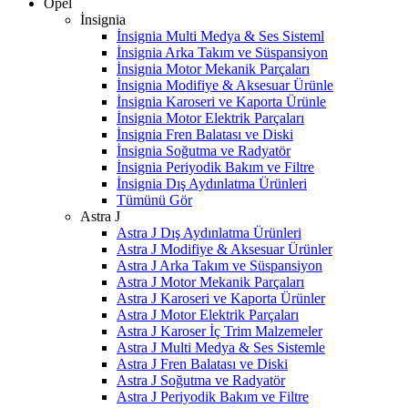
Opel
İnsignia
İnsignia Multi Medya & Ses Sisteml
İnsignia Arka Takım ve Süspansiyon
İnsignia Motor Mekanik Parçaları
İnsignia Modifiye & Aksesuar Ürünle
İnsignia Karoseri ve Kaporta Ürünle
İnsignia Motor Elektrik Parçaları
İnsignia Fren Balatası ve Diski
İnsignia Soğutma ve Radyatör
İnsignia Periyodik Bakım ve Filtre
İnsignia Dış Aydınlatma Ürünleri
Tümünü Gör
Astra J
Astra J Dış Aydınlatma Ürünleri
Astra J Modifiye & Aksesuar Ürünler
Astra J Arka Takım ve Süspansiyon
Astra J Motor Mekanik Parçaları
Astra J Karoseri ve Kaporta Ürünler
Astra J Motor Elektrik Parçaları
Astra J Karoser İç Trim Malzemeler
Astra J Multi Medya & Ses Sistemle
Astra J Fren Balatası ve Diski
Astra J Soğutma ve Radyatör
Astra J Periyodik Bakım ve Filtre