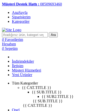
Müşteri Destek Hattı :
08509693460
AnaSayfa
Siparişlerim
Kategoriler
Ara
0
Favorilerim
Hesabım
0
Sepetim
İndirimdekiler
İletişim
Müşteri Hizmetleri
Yeni Ürünler
Tüm Kategoriler
{{ CAT.TITLE }}
{{ SUB.TITLE }}
{{ SUB2.TITLE }}
{{ SUB.TITLE }}
{{ CAT.TITLE }}
Opel