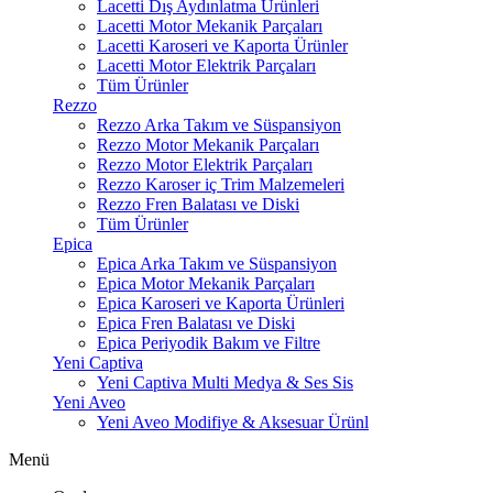
Lacetti Dış Aydınlatma Ürünleri
Lacetti Motor Mekanik Parçaları
Lacetti Karoseri ve Kaporta Ürünler
Lacetti Motor Elektrik Parçaları
Tüm Ürünler
Rezzo
Rezzo Arka Takım ve Süspansiyon
Rezzo Motor Mekanik Parçaları
Rezzo Motor Elektrik Parçaları
Rezzo Karoser iç Trim Malzemeleri
Rezzo Fren Balatası ve Diski
Tüm Ürünler
Epica
Epica Arka Takım ve Süspansiyon
Epica Motor Mekanik Parçaları
Epica Karoseri ve Kaporta Ürünleri
Epica Fren Balatası ve Diski
Epica Periyodik Bakım ve Filtre
Yeni Captiva
Yeni Captiva Multi Medya & Ses Sis
Yeni Aveo
Yeni Aveo Modifiye & Aksesuar Ürünl
Menü