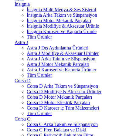
İnsignia
İnsignia Multi Medya & Ses Sisteml
İnsignia Arka Takım ve Süspansiyon
İnsignia Motor Mekanik Parçaları
İnsignia Modifiye & Aksesuar Ürünle
İnsignia Karoseri ve Kaporta Ürünle
Tüm Ürünler
Astra J
Astra J Dış Aydınlatma Ürünleri
Astra J Modifiye & Aksesuar Ürünler
Astra J Arka Takım ve Süspansiyon
Astra J Motor Mekanik Parçaları
Astra J Karoseri ve Kaporta Ürünler
Tüm Ürünler
Corsa D
Corsa D Arka Takım ve Süspansiyon
Corsa D Modifiye & Aksesuar Ürünler
Corsa D Motor Mekanik Parçaları
Corsa D Motor Elektrik Parçaları
Corsa D Karoser iç Trim Malzemeleri
Tüm Ürünler
Corsa C
Corsa C Arka Takım ve Süspansiyon
Corsa C Fren Balatası ve Diski
Corsa C Periyodik Bakım ve Filtre