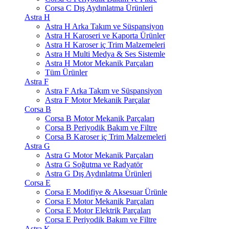
Corsa C Dış Aydınlatma Ürünleri
Astra H
Astra H Arka Takım ve Süspansiyon
Astra H Karoseri ve Kaporta Ürünler
Astra H Karoser iç Trim Malzemeleri
Astra H Multi Medya & Ses Sistemle
Astra H Motor Mekanik Parçaları
Tüm Ürünler
Astra F
Astra F Arka Takım ve Süspansiyon
Astra F Motor Mekanik Parçalar
Corsa B
Corsa B Motor Mekanik Parçaları
Corsa B Periyodik Bakım ve Filtre
Corsa B Karoser iç Trim Malzemeleri
Astra G
Astra G Motor Mekanik Parçaları
Astra G Soğutma ve Radyatör
Astra G Dış Aydınlatma Ürünleri
Corsa E
Corsa E Modifiye & Aksesuar Ürünle
Corsa E Motor Mekanik Parçaları
Corsa E Motor Elektrik Parçaları
Corsa E Periyodik Bakım ve Filtre
Astra K