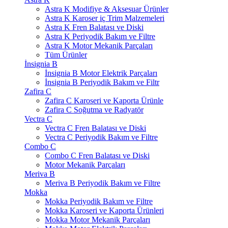
Astra K Modifiye & Aksesuar Ürünler
Astra K Karoser iç Trim Malzemeleri
Astra K Fren Balatası ve Diski
Astra K Periyodik Bakım ve Filtre
Astra K Motor Mekanik Parçaları
Tüm Ürünler
İnsignia B
İnsignia B Motor Elektrik Parçaları
İnsignia B Periyodik Bakım ve Filtr
Zafira C
Zafira C Karoseri ve Kaporta Ürünle
Zafira C Soğutma ve Radyatör
Vectra C
Vectra C Fren Balatası ve Diski
Vectra C Periyodik Bakım ve Filtre
Combo C
Combo C Fren Balatası ve Diski
Motor Mekanik Parçaları
Meriva B
Meriva B Periyodik Bakım ve Filtre
Mokka
Mokka Periyodik Bakım ve Filtre
Mokka Karoseri ve Kaporta Ürünleri
Mokka Motor Mekanik Parçaları