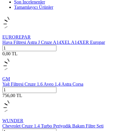
Son İncelenenler
Tamamlayıcı Ürünler
EUROREPAR
Hava Filtresi Astra J Cruze A14XEL A14XER Europar
0,00
TL
GM
Yağ Filtresi Cruze 1.6 Aveo 1.4 Astra Corsa
756,00
TL
WUNDER
Chevrolet Cruze 1.4 Turbo Periyodik Bakım Filtre Seti