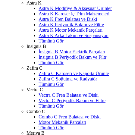
Astra K
Astra K Modifiye & Aksesuar Ürünler
Astra K Karoser iç Trim Malzemeleri
Astra K Fren Balatası ve Diski
Astra K Periyodik Bakım ve Filtre
Astra K Motor Mekanik Parçaları
Astra K Arka Takım ve Süspansiyon
Tümünü Gör
İnsignia B
İnsignia B Motor Elektrik Parçaları
İnsignia B Periyodik Bakım ve Filtr
Tümünü Gör
Zafira C
Zafira C Karoseri ve Kaporta Ürünle
Zafira C Soğutma ve Radyatör
Tümünü Gör
Vectra C
Vectra C Fren Balatası ve Diski
Vectra C Periyodik Bakım ve Filtre
Tümünü Gör
Combo C
Combo C Fren Balatası ve Diski
Motor Mekanik Parçaları
Tümünü Gör
Meriva B