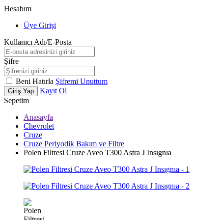
Hesabım
Üye Girişi
Kullanıcı Adı/E-Posta
Şifre
Beni Hatırla
Şifremi Unuttum
Kayıt Ol
Giriş Yap
Sepetim
Anasayfa
Chevrolet
Cruze
Cruze Periyodik Bakım ve Filtre
Polen Filtresi Cruze Aveo T300 Astra J Insıgnıa