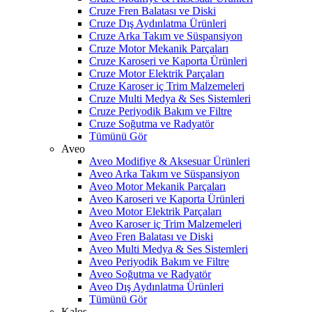
Cruze Fren Balatası ve Diski
Cruze Dış Aydınlatma Ürünleri
Cruze Arka Takım ve Süspansiyon
Cruze Motor Mekanik Parçaları
Cruze Karoseri ve Kaporta Ürünleri
Cruze Motor Elektrik Parçaları
Cruze Karoser iç Trim Malzemeleri
Cruze Multi Medya & Ses Sistemleri
Cruze Periyodik Bakım ve Filtre
Cruze Soğutma ve Radyatör
Tümünü Gör
Aveo
Aveo Modifiye & Aksesuar Ürünleri
Aveo Arka Takım ve Süspansiyon
Aveo Motor Mekanik Parçaları
Aveo Karoseri ve Kaporta Ürünleri
Aveo Motor Elektrik Parçaları
Aveo Karoser iç Trim Malzemeleri
Aveo Fren Balatası ve Diski
Aveo Multi Medya & Ses Sistemleri
Aveo Periyodik Bakım ve Filtre
Aveo Soğutma ve Radyatör
Aveo Dış Aydınlatma Ürünleri
Tümünü Gör
Kalos