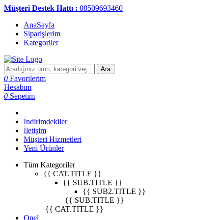
Müşteri Destek Hattı :
08509693460
AnaSayfa
Siparişlerim
Kategoriler
Ara
0
Favorilerim
Hesabım
0
Sepetim
İndirimdekiler
İletişim
Müşteri Hizmetleri
Yeni Ürünler
Tüm Kategoriler
{{ CAT.TITLE }}
{{ SUB.TITLE }}
{{ SUB2.TITLE }}
{{ SUB.TITLE }}
{{ CAT.TITLE }}
Opel