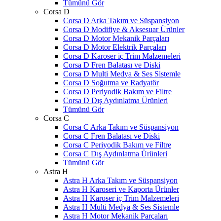
Tümünü Gör
Corsa D
Corsa D Arka Takım ve Süspansiyon
Corsa D Modifiye & Aksesuar Ürünler
Corsa D Motor Mekanik Parçaları
Corsa D Motor Elektrik Parçaları
Corsa D Karoser iç Trim Malzemeleri
Corsa D Fren Balatası ve Diski
Corsa D Multi Medya & Ses Sistemle
Corsa D Soğutma ve Radyatör
Corsa D Periyodik Bakım ve Filtre
Corsa D Dış Aydınlatma Ürünleri
Tümünü Gör
Corsa C
Corsa C Arka Takım ve Süspansiyon
Corsa C Fren Balatası ve Diski
Corsa C Periyodik Bakım ve Filtre
Corsa C Dış Aydınlatma Ürünleri
Tümünü Gör
Astra H
Astra H Arka Takım ve Süspansiyon
Astra H Karoseri ve Kaporta Ürünler
Astra H Karoser iç Trim Malzemeleri
Astra H Multi Medya & Ses Sistemle
Astra H Motor Mekanik Parçaları