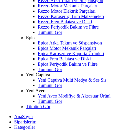
Rezzo Arka Takım ve Süspansiyon
Rezzo Motor Mekanik Parçaları
Rezzo Motor Elektrik Parçaları
Rezzo Karoser iç Trim Malzemeleri
Rezzo Fren Balatası ve Diski
Rezzo Periyodik Bakım ve Filtre
Tümünü Gör
Epica
Epica Arka Takım ve Süspansiyon
Epica Motor Mekanik Parçaları
Epica Karoseri ve Kaporta Ürünleri
Epica Fren Balatası ve Diski
Epica Periyodik Bakım ve Filtre
Tümünü Gör
Yeni Captiva
Yeni Captiva Multi Medya & Ses Sis
Tümünü Gör
Yeni Aveo
Yeni Aveo Modifiye & Aksesuar Ürünl
Tümünü Gör
Tümünü Gör
AnaSayfa
Siparişlerim
Kategoriler