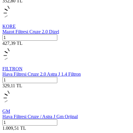
352,80
TL
KORE
Mazot Filtresi Cruze 2.0 Dizel
427,39
TL
FILTRON
Hava Filtresi Cruze 2.0 Astra J 1.4 Filtron
329,11
TL
GM
Hava Filtresi Cruze / Astra J Gm Orjinal
1.009,51
TL