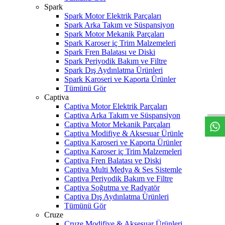
Spark
Spark Motor Elektrik Parçaları
Spark Arka Takım ve Süspansiyon
Spark Motor Mekanik Parçaları
Spark Karoser iç Trim Malzemeleri
Spark Fren Balatası ve Diski
Spark Periyodik Bakım ve Filtre
Spark Dış Aydınlatma Ürünleri
Spark Karoseri ve Kaporta Ürünler
W
h
t
s
a
p
p
D
e
s
t
e
H
a
t
t
Tümünü Gör
Captiva
Captiva Motor Elektrik Parçaları
Captiva Arka Takım ve Süspansiyon
Captiva Motor Mekanik Parçaları
Captiva Modifiye & Aksesuar Ürünle
Captiva Karoseri ve Kaporta Ürünler
Captiva Karoser iç Trim Malzemeleri
Captiva Fren Balatası ve Diski
Captiva Multi Medya & Ses Sistemle
Captiva Periyodik Bakım ve Filtre
Captiva Soğutma ve Radyatör
Captiva Dış Aydınlatma Ürünleri
Tümünü Gör
Cruze
Cruze Modifiye & Aksesuar Ürünleri