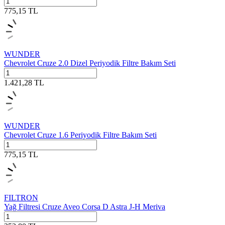
775,15
TL
WUNDER
Chevrolet Cruze 2.0 Dizel Periyodik Filtre Bakım Seti
1.421,28
TL
WUNDER
Chevrolet Cruze 1.6 Periyodik Filtre Bakım Seti
775,15
TL
FILTRON
Yağ Filtresi Cruze Aveo Corsa D Astra J-H Meriva