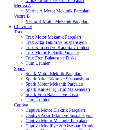
Mokka Motor Elektrik Parçaları
Meriva A
Meriva A Motor Mekanik Parçaları
Vectra B
Vectra B Motor Mekanik Parçaları
Chevrolet
Trax
Trax Motor Mekanik Parçaları
Trax Arka Takım ve Süspansiyon
Trax Karoseri ve Kaporta Ürünleri
Trax Motor Elektrik Parçaları
Trax Fren Balatası ve Diski
Tüm Ürünler
Spark
Spark Motor Elektrik Parçaları
Spark Arka Takım ve Süspansiyon
Spark Motor Mekanik Parçaları
Spark Karoser iç Trim Malzemeleri
Spark Fren Balatası ve Diski
Tüm Ürünler
Captiva
Captiva Motor Elektrik Parçaları
Captiva Arka Takım ve Süspansiyon
Captiva Motor Mekanik Parçaları
Captiva Modifiye & Aksesuar Ürünle