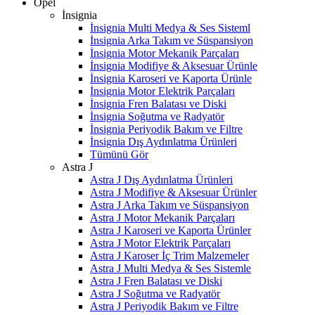
Opel
İnsignia
İnsignia Multi Medya & Ses Sisteml
İnsignia Arka Takım ve Süspansiyon
İnsignia Motor Mekanik Parçaları
İnsignia Modifiye & Aksesuar Ürünle
İnsignia Karoseri ve Kaporta Ürünle
İnsignia Motor Elektrik Parçaları
İnsignia Fren Balatası ve Diski
İnsignia Soğutma ve Radyatör
İnsignia Periyodik Bakım ve Filtre
İnsignia Dış Aydınlatma Ürünleri
Tümünü Gör
Astra J
Astra J Dış Aydınlatma Ürünleri
Astra J Modifiye & Aksesuar Ürünler
Astra J Arka Takım ve Süspansiyon
Astra J Motor Mekanik Parçaları
Astra J Karoseri ve Kaporta Ürünler
Astra J Motor Elektrik Parçaları
Astra J Karoser İç Trim Malzemeler
Astra J Multi Medya & Ses Sistemle
Astra J Fren Balatası ve Diski
Astra J Soğutma ve Radyatör
Astra J Periyodik Bakım ve Filtre