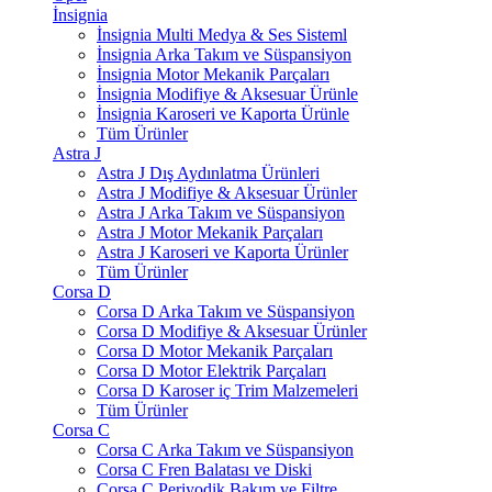
İnsignia
İnsignia Multi Medya & Ses Sisteml
İnsignia Arka Takım ve Süspansiyon
İnsignia Motor Mekanik Parçaları
İnsignia Modifiye & Aksesuar Ürünle
İnsignia Karoseri ve Kaporta Ürünle
Tüm Ürünler
Astra J
Astra J Dış Aydınlatma Ürünleri
Astra J Modifiye & Aksesuar Ürünler
Astra J Arka Takım ve Süspansiyon
Astra J Motor Mekanik Parçaları
Astra J Karoseri ve Kaporta Ürünler
Tüm Ürünler
Corsa D
Corsa D Arka Takım ve Süspansiyon
Corsa D Modifiye & Aksesuar Ürünler
Corsa D Motor Mekanik Parçaları
Corsa D Motor Elektrik Parçaları
Corsa D Karoser iç Trim Malzemeleri
Tüm Ürünler
Corsa C
Corsa C Arka Takım ve Süspansiyon
Corsa C Fren Balatası ve Diski
Corsa C Periyodik Bakım ve Filtre