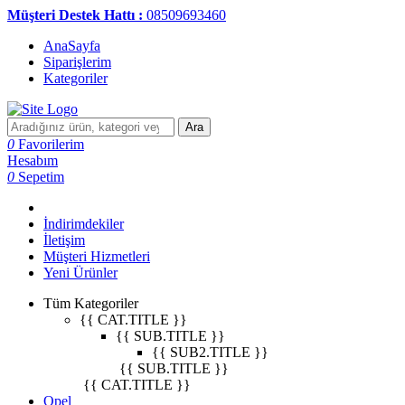
Müşteri Destek Hattı :
08509693460
AnaSayfa
Siparişlerim
Kategoriler
Ara
0
Favorilerim
Hesabım
0
Sepetim
İndirimdekiler
İletişim
Müşteri Hizmetleri
Yeni Ürünler
Tüm Kategoriler
{{ CAT.TITLE }}
{{ SUB.TITLE }}
{{ SUB2.TITLE }}
{{ SUB.TITLE }}
{{ CAT.TITLE }}
Opel