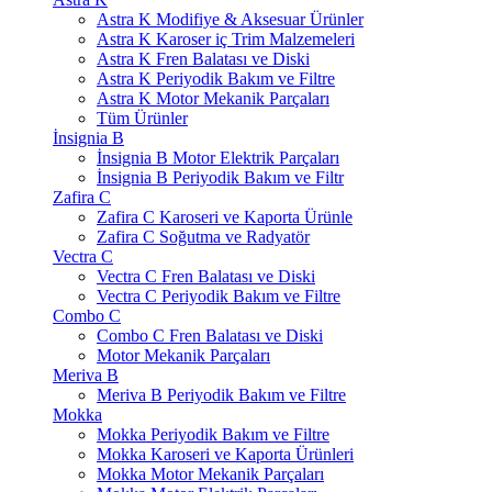
Astra K Modifiye & Aksesuar Ürünler
Astra K Karoser iç Trim Malzemeleri
Astra K Fren Balatası ve Diski
Astra K Periyodik Bakım ve Filtre
Astra K Motor Mekanik Parçaları
Tüm Ürünler
İnsignia B
İnsignia B Motor Elektrik Parçaları
İnsignia B Periyodik Bakım ve Filtr
Zafira C
Zafira C Karoseri ve Kaporta Ürünle
Zafira C Soğutma ve Radyatör
Vectra C
Vectra C Fren Balatası ve Diski
Vectra C Periyodik Bakım ve Filtre
Combo C
Combo C Fren Balatası ve Diski
Motor Mekanik Parçaları
Meriva B
Meriva B Periyodik Bakım ve Filtre
Mokka
Mokka Periyodik Bakım ve Filtre
Mokka Karoseri ve Kaporta Ürünleri
Mokka Motor Mekanik Parçaları