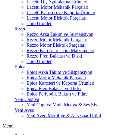
Lacetti Dış Aydınlatma Ürünleri
Lacetti Motor Mekanik Parçaları
Lacetti Karoseri ve Kaporta Ürünler
Lacetti Motor Elektrik Parçaları
Tüm Ürünler
Rezzo
Rezzo Arka Takım ve Süspansiyon
Rezzo Motor Mekanik Parçaları
Rezzo Motor Elektrik Parçaları
Rezzo Karoser iç Trim Malzemeleri
Rezzo Fren Balatası ve Diski
Tüm Ürünler
Epica
Epica Arka Takım ve Süspansiyon
Epica Motor Mekanik Parçaları
Epica Karoseri ve Kaporta Ürünleri
Epica Fren Balatası ve Diski
Epica Periyodik Bakım ve Filtre
Yeni Captiva
Yeni Captiva Multi Medya & Ses Sis
Yeni Aveo
Yeni Aveo Modifiye & Aksesuar Ürünl
Menü