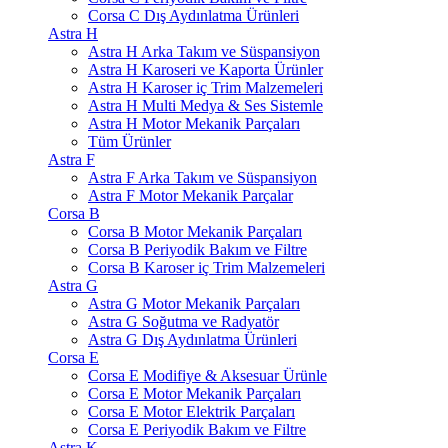
Corsa C Dış Aydınlatma Ürünleri
Astra H
Astra H Arka Takım ve Süspansiyon
Astra H Karoseri ve Kaporta Ürünler
Astra H Karoser iç Trim Malzemeleri
Astra H Multi Medya & Ses Sistemle
Astra H Motor Mekanik Parçaları
Tüm Ürünler
Astra F
Astra F Arka Takım ve Süspansiyon
Astra F Motor Mekanik Parçalar
Corsa B
Corsa B Motor Mekanik Parçaları
Corsa B Periyodik Bakım ve Filtre
Corsa B Karoser iç Trim Malzemeleri
Astra G
Astra G Motor Mekanik Parçaları
Astra G Soğutma ve Radyatör
Astra G Dış Aydınlatma Ürünleri
Corsa E
Corsa E Modifiye & Aksesuar Ürünle
Corsa E Motor Mekanik Parçaları
Corsa E Motor Elektrik Parçaları
Corsa E Periyodik Bakım ve Filtre
Astra K