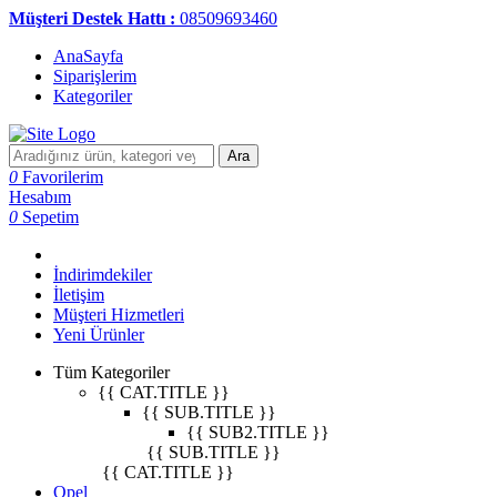
Müşteri Destek Hattı :
08509693460
AnaSayfa
Siparişlerim
Kategoriler
Ara
0
Favorilerim
Hesabım
0
Sepetim
İndirimdekiler
İletişim
Müşteri Hizmetleri
Yeni Ürünler
Tüm Kategoriler
{{ CAT.TITLE }}
{{ SUB.TITLE }}
{{ SUB2.TITLE }}
{{ SUB.TITLE }}
{{ CAT.TITLE }}
Opel