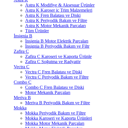
Astra K Modifiye & Aksesuar Ürünler
Astra K Karoser iç Trim Malzemeleri
Astra K Fren Balatası ve Diski
Astra K Periyodik Bakım ve Filtre
Astra K Motor Mekanik Parçaları
Tüm Ürünler
İnsignia B
İnsignia B Motor Elektrik Parçaları
İnsignia B Periyodik Bakım ve Filtr
Zafira C
Zafira C Karoseri ve Kaporta Ürünle
Zafira C Soğutma ve Radyatör
Vectra C
Vectra C Fren Balatası ve Diski
Vectra C Periyodik Bakım ve Filtre
Combo C
Combo C Fren Balatası ve Diski
Motor Mekanik Parçaları
Meriva B
Meriva B Periyodik Bakım ve Filtre
Mokka
Mokka Periyodik Bakım ve Filtre
Mokka Karoseri ve Kaporta Ürünleri
Mokka Motor Mekanik Parçaları