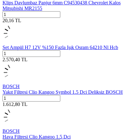
Klips Davlumbaz Panjur 6mm C94530438 Chevrolet Kalos
Mitsubishi MR2155
20,16
TL
Set Ampül H7 12V %150 Fazla Işık Osram 64210 Nl Hcb
2.570,40
TL
BOSCH
Yakıt Filtresi Clio Kangoo Symbol 1.5 Dci Deliksiz BOSCH
1.612,80
TL
BOSCH
Hava Filtresi Clio Kangoo 1.5 Dci