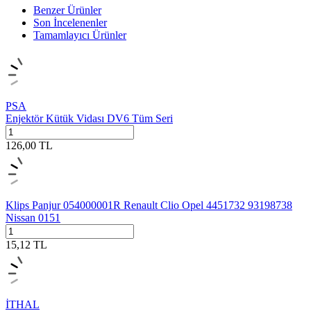
Benzer Ürünler
Son İncelenenler
Tamamlayıcı Ürünler
PSA
Enjektör Kütük Vidası DV6 Tüm Seri
126,00
TL
Klips Panjur 054000001R Renault Clio Opel 4451732 93198738
Nissan 0151
15,12
TL
İTHAL