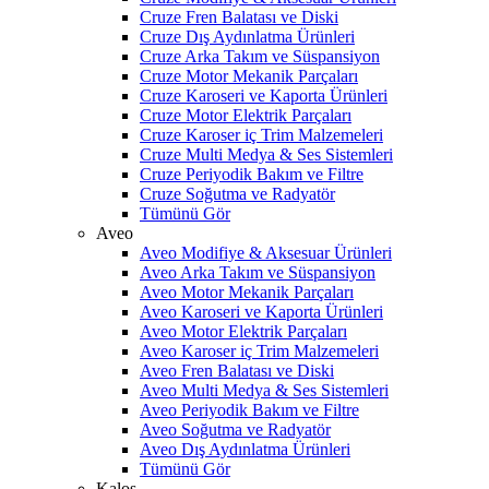
Cruze Fren Balatası ve Diski
Cruze Dış Aydınlatma Ürünleri
Cruze Arka Takım ve Süspansiyon
Cruze Motor Mekanik Parçaları
Cruze Karoseri ve Kaporta Ürünleri
Cruze Motor Elektrik Parçaları
Cruze Karoser iç Trim Malzemeleri
Cruze Multi Medya & Ses Sistemleri
Cruze Periyodik Bakım ve Filtre
Cruze Soğutma ve Radyatör
Tümünü Gör
Aveo
Aveo Modifiye & Aksesuar Ürünleri
Aveo Arka Takım ve Süspansiyon
Aveo Motor Mekanik Parçaları
Aveo Karoseri ve Kaporta Ürünleri
Aveo Motor Elektrik Parçaları
Aveo Karoser iç Trim Malzemeleri
Aveo Fren Balatası ve Diski
Aveo Multi Medya & Ses Sistemleri
Aveo Periyodik Bakım ve Filtre
Aveo Soğutma ve Radyatör
Aveo Dış Aydınlatma Ürünleri
Tümünü Gör
Kalos