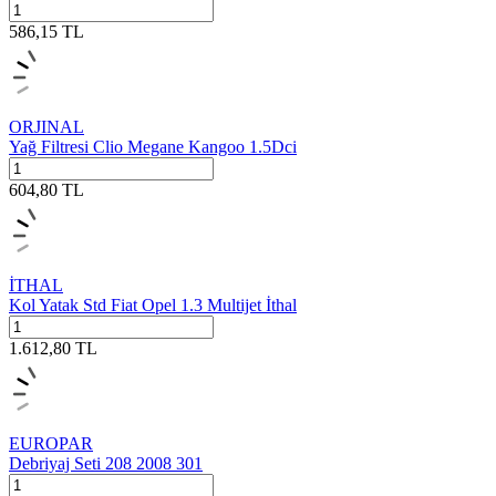
586,15
TL
ORJINAL
Yağ Filtresi Clio Megane Kangoo 1.5Dci
604,80
TL
İTHAL
Kol Yatak Std Fiat Opel 1.3 Multijet İthal
1.612,80
TL
EUROPAR
Debriyaj Seti 208 2008 301