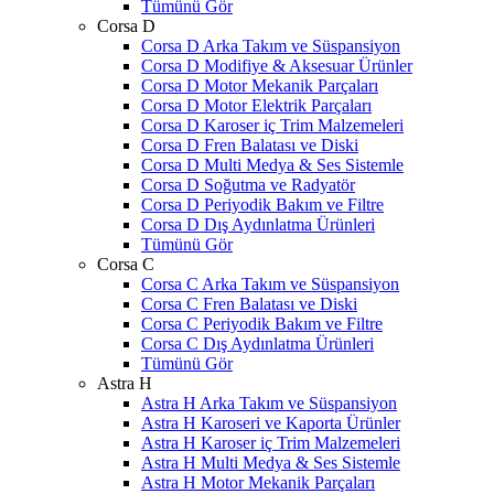
Tümünü Gör
Corsa D
Corsa D Arka Takım ve Süspansiyon
Corsa D Modifiye & Aksesuar Ürünler
Corsa D Motor Mekanik Parçaları
Corsa D Motor Elektrik Parçaları
Corsa D Karoser iç Trim Malzemeleri
Corsa D Fren Balatası ve Diski
Corsa D Multi Medya & Ses Sistemle
Corsa D Soğutma ve Radyatör
Corsa D Periyodik Bakım ve Filtre
Corsa D Dış Aydınlatma Ürünleri
Tümünü Gör
Corsa C
Corsa C Arka Takım ve Süspansiyon
Corsa C Fren Balatası ve Diski
Corsa C Periyodik Bakım ve Filtre
Corsa C Dış Aydınlatma Ürünleri
Tümünü Gör
Astra H
Astra H Arka Takım ve Süspansiyon
Astra H Karoseri ve Kaporta Ürünler
Astra H Karoser iç Trim Malzemeleri
Astra H Multi Medya & Ses Sistemle
Astra H Motor Mekanik Parçaları