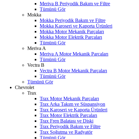
Meriva B Periyodik Bakım ve Filtre
Tümünü Gör
Mokka
Mokka Periyodik Bakım ve Filtre
Mokka Karoseri ve Kaporta Ürünleri
Mokka Motor Mekanik Parçaları
Mokka Motor Elektrik Parçaları
Tümünü Gör
Meriva A
Meriva A Motor Mekanik Parçaları
Tümünü Gör
Vectra B
Vectra B Motor Mekanik Parçaları
Tümünü Gör
Tümünü Gör
Chevrolet
Trax
Trax Motor Mekanik Parçaları
Trax Arka Takım ve Süspansiyon
Trax Karoseri ve Kaporta Ürünleri
Trax Motor Elektrik Parçaları
Trax Fren Balatası ve Diski
W
h
t
s
a
p
p
D
e
s
t
e
H
a
t
t
Trax Periyodik Bakım ve Filtre
Trax Soğutma ve Radyatör
Tümünü Gör