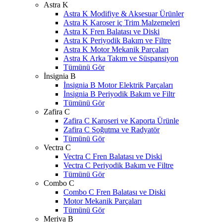
Astra K
Astra K Modifiye & Aksesuar Ürünler
Astra K Karoser iç Trim Malzemeleri
Astra K Fren Balatası ve Diski
Astra K Periyodik Bakım ve Filtre
Astra K Motor Mekanik Parçaları
Astra K Arka Takım ve Süspansiyon
Tümünü Gör
İnsignia B
İnsignia B Motor Elektrik Parçaları
İnsignia B Periyodik Bakım ve Filtr
Tümünü Gör
Zafira C
Zafira C Karoseri ve Kaporta Ürünle
Zafira C Soğutma ve Radyatör
Tümünü Gör
Vectra C
Vectra C Fren Balatası ve Diski
Vectra C Periyodik Bakım ve Filtre
Tümünü Gör
Combo C
Combo C Fren Balatası ve Diski
Motor Mekanik Parçaları
Tümünü Gör
Meriva B