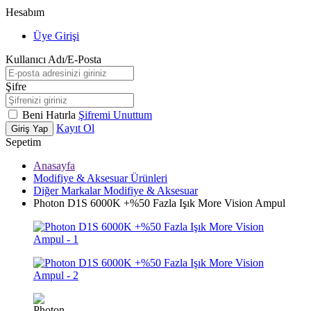
Hesabım
Üye Girişi
Kullanıcı Adı/E-Posta
Şifre
Beni Hatırla
Şifremi Unuttum
Kayıt Ol
Giriş Yap
Sepetim
Anasayfa
Modifiye & Aksesuar Ürünleri
Diğer Markalar Modifiye & Aksesuar
Photon D1S 6000K +%50 Fazla Işık More Vision Ampul