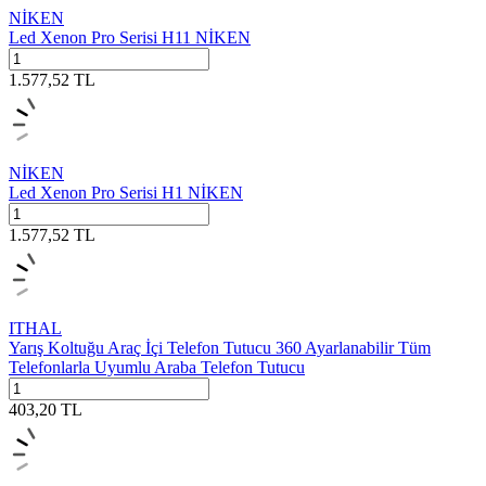
NİKEN
Led Xenon Pro Serisi H11 NİKEN
1.577,52
TL
NİKEN
Led Xenon Pro Serisi H1 NİKEN
1.577,52
TL
ITHAL
Yarış Koltuğu Araç İçi Telefon Tutucu 360 Ayarlanabilir Tüm
Telefonlarla Uyumlu Araba Telefon Tutucu
403,20
TL