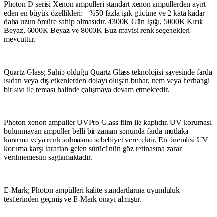
Photon D serisi Xenon ampulleri standart xenon ampullerden ayırt
eden en büyük özellikleri; +%50 fazla ışık gücüne ve 2 kata kadar
daha uzun ömüre sahip olmasıdır. 4300K Gün Işığı, 5000K Kırık
Beyaz, 6000K Beyaz ve 8000K Buz mavisi renk seçenekleri
mevcuttur.
Quartz Glass; Sahip olduğu Quartz Glass teknolojisi sayesinde farda
ısıdan veya dış etkenlerden dolayı oluşan buhar, nem veya herhangi
bir sıvı ile teması halinde çalışmaya devam etmektedir.
Photon xenon ampuller UVPro Glass film ile kaplıdır. UV koruması
bulunmayan ampuller belli bir zaman sonunda farda mutlaka
kararma veya renk solmasına sebebiyet verecektir. En önemlisi UV
koruma karşı taraftan gelen sürücünün göz retinasına zarar
verilmemesini sağlamaktadır.
E-Mark; Photon ampülleri kalite standartlarına uyumluluk
testlerinden geçmiş ve E-Mark onayı almıştır.