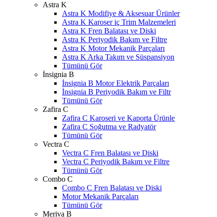
Astra K
Astra K Modifiye & Aksesuar Ürünler
Astra K Karoser iç Trim Malzemeleri
Astra K Fren Balatası ve Diski
Astra K Periyodik Bakım ve Filtre
Astra K Motor Mekanik Parçaları
Astra K Arka Takım ve Süspansiyon
Tümünü Gör
İnsignia B
İnsignia B Motor Elektrik Parçaları
İnsignia B Periyodik Bakım ve Filtr
Tümünü Gör
Zafira C
Zafira C Karoseri ve Kaporta Ürünle
Zafira C Soğutma ve Radyatör
Tümünü Gör
Vectra C
Vectra C Fren Balatası ve Diski
Vectra C Periyodik Bakım ve Filtre
Tümünü Gör
Combo C
Combo C Fren Balatası ve Diski
Motor Mekanik Parçaları
Tümünü Gör
Meriva B