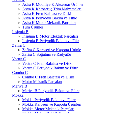
Astra K Modifiye & Aksesuar Ürünler
Astra K Karoser iç Trim Malzemeleri
Astra K Fren Balatası ve Diski
Astra K Periyodik Bakım ve Filtre
Astra K Motor Mekanik Parçaları
Tüm Ürünler
İnsignia B
İnsignia B Motor Elektrik Parçaları
İnsignia B Periyodik Bakım ve Filtr
Zafira C
Zafira C Karoseri ve Kaporta Ürünle
Zafira C Soğutma ve Radyatör
Vectra C
Vectra C Fren Balatası ve Diski
Vectra C Periyodik Bakım ve Filtre
Combo C
Combo C Fren Balatası ve Diski
Motor Mekanik Parçaları
Meriva B
Meriva B Periyodik Bakım ve Filtre
Mokka
Mokka Periyodik Bakım ve Filtre
Mokka Karoseri ve Kaporta Ürünleri
Mokka Motor Mekanik Parçaları