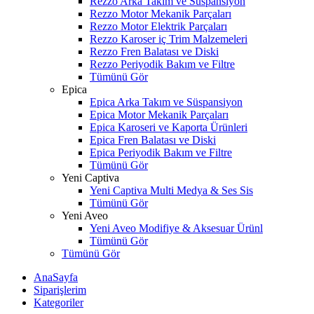
Rezzo Arka Takım ve Süspansiyon
Rezzo Motor Mekanik Parçaları
Rezzo Motor Elektrik Parçaları
Rezzo Karoser iç Trim Malzemeleri
Rezzo Fren Balatası ve Diski
Rezzo Periyodik Bakım ve Filtre
Tümünü Gör
Epica
Epica Arka Takım ve Süspansiyon
Epica Motor Mekanik Parçaları
Epica Karoseri ve Kaporta Ürünleri
Epica Fren Balatası ve Diski
Epica Periyodik Bakım ve Filtre
Tümünü Gör
Yeni Captiva
Yeni Captiva Multi Medya & Ses Sis
Tümünü Gör
Yeni Aveo
Yeni Aveo Modifiye & Aksesuar Ürünl
Tümünü Gör
Tümünü Gör
AnaSayfa
Siparişlerim
Kategoriler