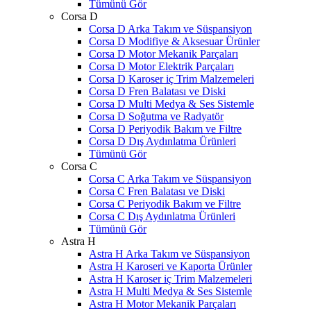
Tümünü Gör
Corsa D
Corsa D Arka Takım ve Süspansiyon
Corsa D Modifiye & Aksesuar Ürünler
Corsa D Motor Mekanik Parçaları
Corsa D Motor Elektrik Parçaları
Corsa D Karoser iç Trim Malzemeleri
Corsa D Fren Balatası ve Diski
Corsa D Multi Medya & Ses Sistemle
Corsa D Soğutma ve Radyatör
Corsa D Periyodik Bakım ve Filtre
Corsa D Dış Aydınlatma Ürünleri
Tümünü Gör
Corsa C
Corsa C Arka Takım ve Süspansiyon
Corsa C Fren Balatası ve Diski
Corsa C Periyodik Bakım ve Filtre
Corsa C Dış Aydınlatma Ürünleri
Tümünü Gör
Astra H
Astra H Arka Takım ve Süspansiyon
Astra H Karoseri ve Kaporta Ürünler
Astra H Karoser iç Trim Malzemeleri
Astra H Multi Medya & Ses Sistemle
Astra H Motor Mekanik Parçaları