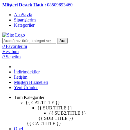
Müşteri Destek Hattı :
08509693460
AnaSayfa
Siparişlerim
Kategoriler
Ara
0
Favorilerim
Hesabım
0
Sepetim
İndirimdekiler
İletişim
Müşteri Hizmetleri
Yeni Ürünler
Tüm Kategoriler
{{ CAT.TITLE }}
{{ SUB.TITLE }}
{{ SUB2.TITLE }}
{{ SUB.TITLE }}
{{ CAT.TITLE }}
Opel