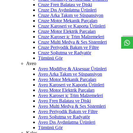
Cruze Fren Balatası ve Diski
Cruze Dış Aydınlatma Ürünleri
Cruze Arka Takım ve Süspansiyon
W
h
t
s
a
p
p
D
e
s
t
e
H
a
t
t
Cruze Motor Mekanik Parçaları
Cruze Karoseri ve Kaporta Ürünleri
Cruze Motor Elektrik Parçaları
Cruze Karoser iç Trim Malzemeleri
Cruze Multi Medya & Ses Sistemleri
Cruze Periyodik Bakım ve Filtre
Cruze Soğutma ve Radyatör
Tümünü Gör
Aveo
Aveo Modifiye & Aksesuar Ürünleri
Aveo Arka Takım ve Süspansiyon
Aveo Motor Mekanik Parçaları
Aveo Karoseri ve Kaporta Ürünleri
Aveo Motor Elektrik Parçaları
Aveo Karoser iç Trim Malzemeleri
Aveo Fren Balatası ve Diski
Aveo Multi Medya & Ses Sistemleri
Aveo Periyodik Bakım ve Filtre
Aveo Soğutma ve Radyatör
Aveo Dış Aydınlatma Ürünleri
Tümünü Gör
Kalos