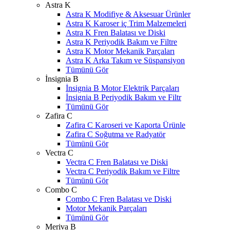
Astra K
Astra K Modifiye & Aksesuar Ürünler
Astra K Karoser iç Trim Malzemeleri
Astra K Fren Balatası ve Diski
Astra K Periyodik Bakım ve Filtre
Astra K Motor Mekanik Parçaları
Astra K Arka Takım ve Süspansiyon
Tümünü Gör
İnsignia B
İnsignia B Motor Elektrik Parçaları
İnsignia B Periyodik Bakım ve Filtr
Tümünü Gör
Zafira C
Zafira C Karoseri ve Kaporta Ürünle
Zafira C Soğutma ve Radyatör
Tümünü Gör
Vectra C
Vectra C Fren Balatası ve Diski
Vectra C Periyodik Bakım ve Filtre
Tümünü Gör
Combo C
Combo C Fren Balatası ve Diski
Motor Mekanik Parçaları
Tümünü Gör
Meriva B