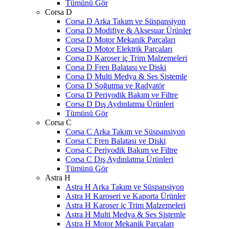
Tümünü Gör
Corsa D
Corsa D Arka Takım ve Süspansiyon
Corsa D Modifiye & Aksesuar Ürünler
Corsa D Motor Mekanik Parçaları
Corsa D Motor Elektrik Parçaları
Corsa D Karoser iç Trim Malzemeleri
Corsa D Fren Balatası ve Diski
Corsa D Multi Medya & Ses Sistemle
Corsa D Soğutma ve Radyatör
Corsa D Periyodik Bakım ve Filtre
Corsa D Dış Aydınlatma Ürünleri
Tümünü Gör
Corsa C
Corsa C Arka Takım ve Süspansiyon
Corsa C Fren Balatası ve Diski
Corsa C Periyodik Bakım ve Filtre
Corsa C Dış Aydınlatma Ürünleri
Tümünü Gör
Astra H
Astra H Arka Takım ve Süspansiyon
Astra H Karoseri ve Kaporta Ürünler
Astra H Karoser iç Trim Malzemeleri
Astra H Multi Medya & Ses Sistemle
Astra H Motor Mekanik Parçaları