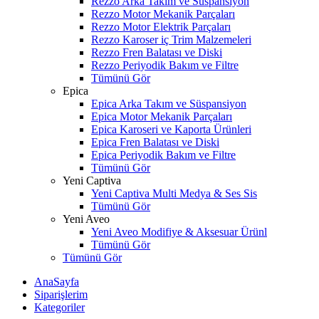
Rezzo Arka Takım ve Süspansiyon
Rezzo Motor Mekanik Parçaları
Rezzo Motor Elektrik Parçaları
Rezzo Karoser iç Trim Malzemeleri
Rezzo Fren Balatası ve Diski
Rezzo Periyodik Bakım ve Filtre
Tümünü Gör
Epica
Epica Arka Takım ve Süspansiyon
Epica Motor Mekanik Parçaları
Epica Karoseri ve Kaporta Ürünleri
Epica Fren Balatası ve Diski
Epica Periyodik Bakım ve Filtre
Tümünü Gör
Yeni Captiva
Yeni Captiva Multi Medya & Ses Sis
Tümünü Gör
Yeni Aveo
Yeni Aveo Modifiye & Aksesuar Ürünl
Tümünü Gör
Tümünü Gör
AnaSayfa
Siparişlerim
Kategoriler