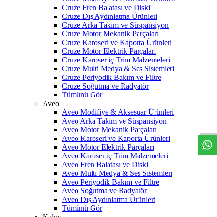
Cruze Fren Balatası ve Diski
Cruze Dış Aydınlatma Ürünleri
Cruze Arka Takım ve Süspansiyon
Cruze Motor Mekanik Parçaları
Cruze Karoseri ve Kaporta Ürünleri
Cruze Motor Elektrik Parçaları
Cruze Karoser iç Trim Malzemeleri
Cruze Multi Medya & Ses Sistemleri
Cruze Periyodik Bakım ve Filtre
Cruze Soğutma ve Radyatör
Tümünü Gör
Aveo
W
h
t
s
a
p
p
D
e
s
t
e
H
a
t
t
Aveo Modifiye & Aksesuar Ürünleri
Aveo Arka Takım ve Süspansiyon
Aveo Motor Mekanik Parçaları
Aveo Karoseri ve Kaporta Ürünleri
Aveo Motor Elektrik Parçaları
Aveo Karoser iç Trim Malzemeleri
Aveo Fren Balatası ve Diski
Aveo Multi Medya & Ses Sistemleri
Aveo Periyodik Bakım ve Filtre
Aveo Soğutma ve Radyatör
Aveo Dış Aydınlatma Ürünleri
Tümünü Gör
Kalos