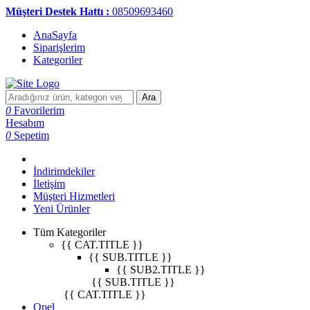
Müşteri Destek Hattı :
08509693460
AnaSayfa
Siparişlerim
Kategoriler
Ara
0
Favorilerim
Hesabım
0
Sepetim
İndirimdekiler
İletişim
Müşteri Hizmetleri
Yeni Ürünler
Tüm Kategoriler
{{ CAT.TITLE }}
{{ SUB.TITLE }}
{{ SUB2.TITLE }}
{{ SUB.TITLE }}
{{ CAT.TITLE }}
Opel