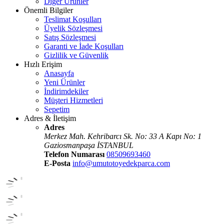
Diğer Ürünler
Önemli Bilgiler
Teslimat Koşulları
Üyelik Sözleşmesi
Satış Sözleşmesi
Garanti ve İade Koşulları
Gizlilik ve Güvenlik
Hızlı Erişim
Anasayfa
Yeni Ürünler
İndirimdekiler
Müşteri Hizmetleri
Sepetim
Adres & İletişim
Adres
Merkez Mah. Kehribarcı Sk. No: 33 A Kapı No: 1
Gaziosmanpaşa İSTANBUL
Telefon Numarası
08509693460
E-Posta
info@umutotoyedekparca.com