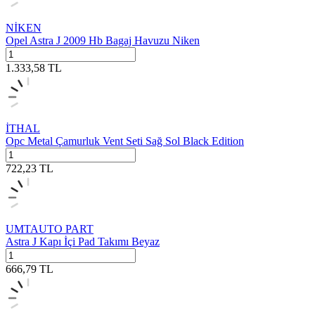
NİKEN
Opel Astra J 2009 Hb Bagaj Havuzu Niken
1.333,58
TL
İTHAL
Opc Metal Çamurluk Vent Seti Sağ Sol Black Edition
722,23
TL
UMTAUTO PART
Astra J Kapı İçi Pad Takımı Beyaz
666,79
TL