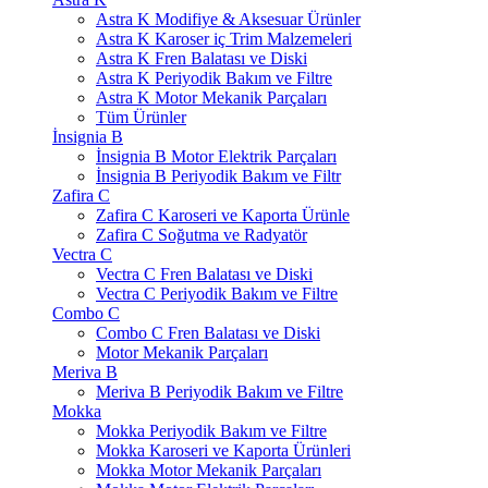
Astra K Modifiye & Aksesuar Ürünler
Astra K Karoser iç Trim Malzemeleri
Astra K Fren Balatası ve Diski
Astra K Periyodik Bakım ve Filtre
Astra K Motor Mekanik Parçaları
Tüm Ürünler
İnsignia B
İnsignia B Motor Elektrik Parçaları
İnsignia B Periyodik Bakım ve Filtr
Zafira C
Zafira C Karoseri ve Kaporta Ürünle
Zafira C Soğutma ve Radyatör
Vectra C
Vectra C Fren Balatası ve Diski
Vectra C Periyodik Bakım ve Filtre
Combo C
Combo C Fren Balatası ve Diski
Motor Mekanik Parçaları
Meriva B
Meriva B Periyodik Bakım ve Filtre
Mokka
Mokka Periyodik Bakım ve Filtre
Mokka Karoseri ve Kaporta Ürünleri
Mokka Motor Mekanik Parçaları