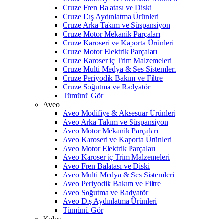
Cruze Fren Balatası ve Diski
Cruze Dış Aydınlatma Ürünleri
Cruze Arka Takım ve Süspansiyon
Cruze Motor Mekanik Parçaları
Cruze Karoseri ve Kaporta Ürünleri
Cruze Motor Elektrik Parçaları
Cruze Karoser iç Trim Malzemeleri
Cruze Multi Medya & Ses Sistemleri
Cruze Periyodik Bakım ve Filtre
Cruze Soğutma ve Radyatör
Tümünü Gör
Aveo
Aveo Modifiye & Aksesuar Ürünleri
Aveo Arka Takım ve Süspansiyon
Aveo Motor Mekanik Parçaları
Aveo Karoseri ve Kaporta Ürünleri
Aveo Motor Elektrik Parçaları
Aveo Karoser iç Trim Malzemeleri
Aveo Fren Balatası ve Diski
Aveo Multi Medya & Ses Sistemleri
Aveo Periyodik Bakım ve Filtre
Aveo Soğutma ve Radyatör
Aveo Dış Aydınlatma Ürünleri
Tümünü Gör
Kalos