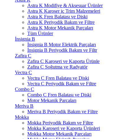
Astra K Modifiye & Aksesuar Ürünler
Astra K Karoser iç Trim Malzemeleri
Astra K Fren Balatası ve Diski
Astra K Periyodik Bakım ve Filtre
Astra K Motor Mekanik Parçaları
Tüm Ürünler
İnsignia B
İnsignia B Motor Elektrik Parçaları
İnsignia B Periyodik Bakım ve Filtr
Zafira C
Zafira C Karoseri ve Kaporta Ürünle
Zafira C Soğutma ve Radyatör
Vectra C
Vectra C Fren Balatası ve Diski
Vectra C Periyodik Bakım ve Filtre
Combo C
Combo C Fren Balatası ve Diski
Motor Mekanik Parçaları
Meriva B
Meriva B Periyodik Bakım ve Filtre
Mokka
Mokka Periyodik Bakım ve Filtre
Mokka Karoseri ve Kaporta Ürünleri
Mokka Motor Mekanik Parçaları