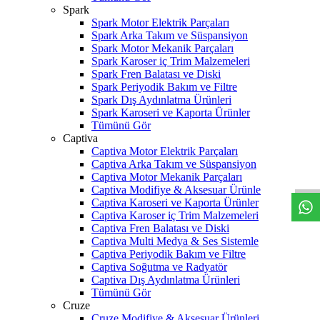
Spark
Spark Motor Elektrik Parçaları
Spark Arka Takım ve Süspansiyon
Spark Motor Mekanik Parçaları
Spark Karoser iç Trim Malzemeleri
Spark Fren Balatası ve Diski
Spark Periyodik Bakım ve Filtre
Spark Dış Aydınlatma Ürünleri
Spark Karoseri ve Kaporta Ürünler
Tümünü Gör
Captiva
W
h
t
s
a
p
p
D
e
s
t
e
H
a
t
t
Captiva Motor Elektrik Parçaları
Captiva Arka Takım ve Süspansiyon
Captiva Motor Mekanik Parçaları
Captiva Modifiye & Aksesuar Ürünle
Captiva Karoseri ve Kaporta Ürünler
Captiva Karoser iç Trim Malzemeleri
Captiva Fren Balatası ve Diski
Captiva Multi Medya & Ses Sistemle
Captiva Periyodik Bakım ve Filtre
Captiva Soğutma ve Radyatör
Captiva Dış Aydınlatma Ürünleri
Tümünü Gör
Cruze
Cruze Modifiye & Aksesuar Ürünleri