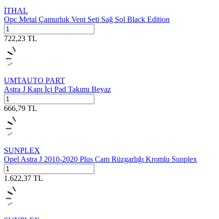
İTHAL
Opc Metal Çamurluk Vent Seti Sağ Sol Black Edition
722,23
TL
UMTAUTO PART
Astra J Kapı İçi Pad Takımı Beyaz
666,79
TL
SUNPLEX
Opel Astra J 2010-2020 Plus Cam Rüzgarlığı Kromlu Sunplex
1.622,37
TL