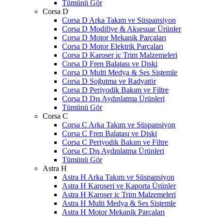
Tümünü Gör
Corsa D
Corsa D Arka Takım ve Süspansiyon
Corsa D Modifiye & Aksesuar Ürünler
Corsa D Motor Mekanik Parçaları
Corsa D Motor Elektrik Parçaları
Corsa D Karoser iç Trim Malzemeleri
Corsa D Fren Balatası ve Diski
Corsa D Multi Medya & Ses Sistemle
Corsa D Soğutma ve Radyatör
Corsa D Periyodik Bakım ve Filtre
Corsa D Dış Aydınlatma Ürünleri
Tümünü Gör
Corsa C
Corsa C Arka Takım ve Süspansiyon
Corsa C Fren Balatası ve Diski
Corsa C Periyodik Bakım ve Filtre
Corsa C Dış Aydınlatma Ürünleri
Tümünü Gör
Astra H
Astra H Arka Takım ve Süspansiyon
Astra H Karoseri ve Kaporta Ürünler
Astra H Karoser iç Trim Malzemeleri
Astra H Multi Medya & Ses Sistemle
Astra H Motor Mekanik Parçaları