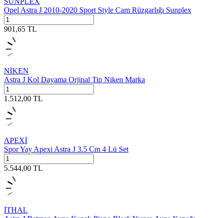
SUNPLEX
Opel Astra J 2010-2020 Sport Style Cam Rüzgarlığı Sunplex
901,65
TL
NİKEN
Astra J Kol Dayama Orjinal Tip Niken Marka
1.512,00
TL
APEXİ
Spor Yay Apexi Astra J 3.5 Cm 4 Lü Set
5.544,00
TL
İTHAL