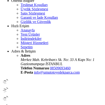
Önemli Bilgiler
Teslimat Koşulları
Üyelik Sözleşmesi
Satış Sözleşmesi
Garanti ve İade Koşulları
Gizlilik ve Güvenlik
Hızlı Erişim
Anasayfa
Yeni Ürünler
İndirimdekiler
Müşteri Hizmetleri
Sepetim
Adres & İletişim
Adres
Merkez Mah. Kehribarcı Sk. No: 33 A Kapı No: 1
Gaziosmanpaşa İSTANBUL
Telefon Numarası
08509693460
E-Posta
info@umutotoyedekparca.com