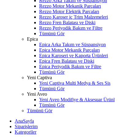
Rezzo Arka Takım ve Süspansiyon
Rezzo Motor Mekanik Parçaları
Rezzo Motor Elektrik Parçaları
Rezzo Karoser iç Trim Malzemeleri
Rezzo Fren Balatası ve Diski
Rezzo Periyodik Bakım ve Filtre
Tümünü Gör
Epica
Epica Arka Takım ve Süspansiyon
Epica Motor Mekanik Parçaları
Epica Karoseri ve Kaporta Ürünleri
Epica Fren Balatası ve Diski
Epica Periyodik Bakım ve Filtre
Tümünü Gör
Yeni Captiva
Yeni Captiva Multi Medya & Ses Sis
Tümünü Gör
Yeni Aveo
Yeni Aveo Modifiye & Aksesuar Ürünl
Tümünü Gör
Tümünü Gör
AnaSayfa
Siparişlerim
Kategoriler