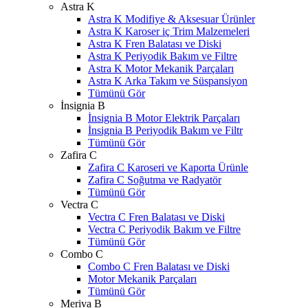
Astra K
Astra K Modifiye & Aksesuar Ürünler
Astra K Karoser iç Trim Malzemeleri
Astra K Fren Balatası ve Diski
Astra K Periyodik Bakım ve Filtre
Astra K Motor Mekanik Parçaları
Astra K Arka Takım ve Süspansiyon
Tümünü Gör
İnsignia B
İnsignia B Motor Elektrik Parçaları
İnsignia B Periyodik Bakım ve Filtr
Tümünü Gör
Zafira C
Zafira C Karoseri ve Kaporta Ürünle
Zafira C Soğutma ve Radyatör
Tümünü Gör
Vectra C
Vectra C Fren Balatası ve Diski
Vectra C Periyodik Bakım ve Filtre
Tümünü Gör
Combo C
Combo C Fren Balatası ve Diski
Motor Mekanik Parçaları
Tümünü Gör
Meriva B