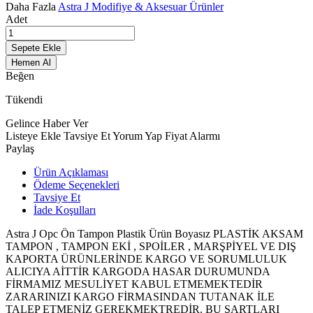
Daha Fazla
Astra J Modifiye & Aksesuar Ürünler
Adet
Sepete Ekle
Hemen Al
Beğen
Tükendi
Gelince Haber Ver
Listeye Ekle
Tavsiye Et
Yorum Yap
Fiyat Alarmı
Paylaş
Ürün Açıklaması
Ödeme Seçenekleri
Tavsiye Et
İade Koşulları
Astra J Opc Ön Tampon Plastik Ürün Boyasız PLASTİK AKSAM
TAMPON , TAMPON EKİ , SPOİLER , MARŞPİYEL VE DIŞ
KAPORTA ÜRÜNLERİNDE KARGO VE SORUMLULUK
ALICIYA AİTTİR KARGODA HASAR DURUMUNDA
FİRMAMIZ MESULİYET KABUL ETMEMEKTEDİR
ZARARINIZI KARGO FİRMASINDAN TUTANAK İLE
TALEP ETMENİZ GEREKMEKTREDİR. BU ŞARTLARI