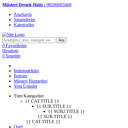
Müşteri Destek Hattı :
08509693460
AnaSayfa
Siparişlerim
Kategoriler
Ara
0
Favorilerim
Hesabım
0
Sepetim
İndirimdekiler
İletişim
Müşteri Hizmetleri
Yeni Ürünler
Tüm Kategoriler
{{ CAT.TITLE }}
{{ SUB.TITLE }}
{{ SUB2.TITLE }}
{{ SUB.TITLE }}
{{ CAT.TITLE }}
Opel