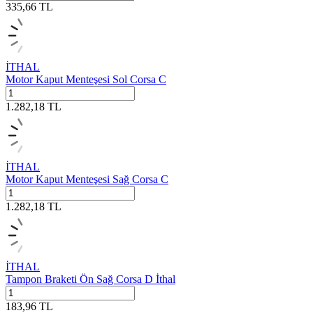
335,66
TL
İTHAL
Motor Kaput Menteşesi Sol Corsa C
1.282,18
TL
İTHAL
Motor Kaput Menteşesi Sağ Corsa C
1.282,18
TL
İTHAL
Tampon Braketi Ön Sağ Corsa D İthal
183,96
TL