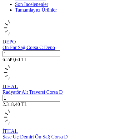
Son İncelenenler
Tamamlayıcı Ürünler
DEPO
Ön Far Sağ Corsa C Depo
6.249,60
TL
İTHAL
Radyatör Alt Traversi Corsa D
2.318,40
TL
İTHAL
Şase Uç Demiri Ön Sağ Corsa D