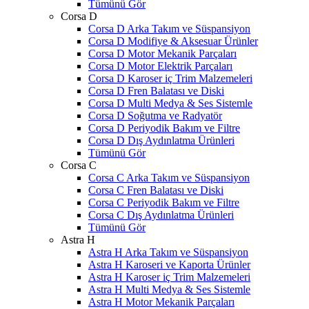
Tümünü Gör
Corsa D
Corsa D Arka Takım ve Süspansiyon
Corsa D Modifiye & Aksesuar Ürünler
Corsa D Motor Mekanik Parçaları
Corsa D Motor Elektrik Parçaları
Corsa D Karoser iç Trim Malzemeleri
Corsa D Fren Balatası ve Diski
Corsa D Multi Medya & Ses Sistemle
Corsa D Soğutma ve Radyatör
Corsa D Periyodik Bakım ve Filtre
Corsa D Dış Aydınlatma Ürünleri
Tümünü Gör
Corsa C
Corsa C Arka Takım ve Süspansiyon
Corsa C Fren Balatası ve Diski
Corsa C Periyodik Bakım ve Filtre
Corsa C Dış Aydınlatma Ürünleri
Tümünü Gör
Astra H
Astra H Arka Takım ve Süspansiyon
Astra H Karoseri ve Kaporta Ürünler
Astra H Karoser iç Trim Malzemeleri
Astra H Multi Medya & Ses Sistemle
Astra H Motor Mekanik Parçaları