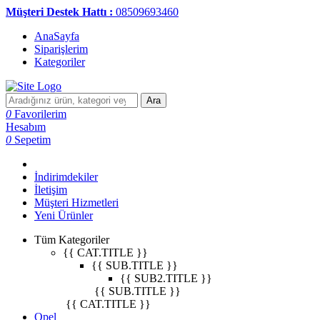
Müşteri Destek Hattı :
08509693460
AnaSayfa
Siparişlerim
Kategoriler
Ara
0
Favorilerim
Hesabım
0
Sepetim
İndirimdekiler
İletişim
Müşteri Hizmetleri
Yeni Ürünler
Tüm Kategoriler
{{ CAT.TITLE }}
{{ SUB.TITLE }}
{{ SUB2.TITLE }}
{{ SUB.TITLE }}
{{ CAT.TITLE }}
Opel