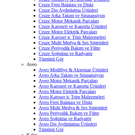
Cruze Fren Balatası ve Diski
Cruze Dış Aydınlatma Ürünleri
Cruze Arka Takım ve Süspansiyon
Cruze Motor Mekanik Parçaları
Cruze Karoseri ve Kaporta Ürünleri
Cruze Motor Elektrik Parçaları
Cruze Karoser iç Trim Malzemeleri
Cruze Multi Medya & Ses Sistemleri
Cruze Periyodik Bakım ve Filtre
Cruze Soğutma ve Radyatör
Tümünü Gör
Aveo
Aveo Modifiye & Aksesuar Ürünleri
Aveo Arka Takım ve Süspansiyon
Aveo Motor Mekanik Parçaları
Aveo Karoseri ve Kaporta Ürünleri
Aveo Motor Elektrik Parçaları
Aveo Karoser iç Trim Malzemeleri
Aveo Fren Balatası ve Diski
Aveo Multi Medya & Ses Sistemleri
Aveo Periyodik Bakım ve Filtre
Aveo Soğutma ve Radyatör
Aveo Dış Aydınlatma Ürünleri
Tümünü Gör
Kalos