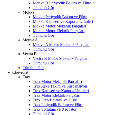
Meriva B Periyodik Bakım ve Filtre
Tümünü Gör
Mokka
Mokka Periyodik Bakım ve Filtre
Mokka Karoseri ve Kaporta Ürünleri
Mokka Motor Mekanik Parçaları
Mokka Motor Elektrik Parçaları
Tümünü Gör
Meriva A
Meriva A Motor Mekanik Parçaları
Tümünü Gör
Vectra B
Vectra B Motor Mekanik Parçaları
Tümünü Gör
Tümünü Gör
Chevrolet
Trax
Trax Motor Mekanik Parçaları
Trax Arka Takım ve Süspansiyon
Trax Karoseri ve Kaporta Ürünleri
Trax Motor Elektrik Parçaları
Trax Fren Balatası ve Diski
W
h
t
s
a
p
p
D
e
s
t
e
H
a
t
t
Trax Periyodik Bakım ve Filtre
Trax Soğutma ve Radyatör
Tümünü Gör