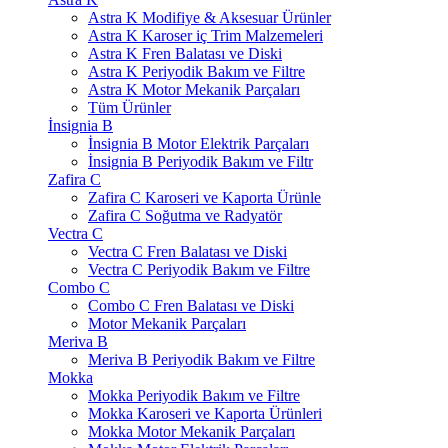
Astra K Modifiye & Aksesuar Ürünler
Astra K Karoser iç Trim Malzemeleri
Astra K Fren Balatası ve Diski
Astra K Periyodik Bakım ve Filtre
Astra K Motor Mekanik Parçaları
Tüm Ürünler
İnsignia B
İnsignia B Motor Elektrik Parçaları
İnsignia B Periyodik Bakım ve Filtr
Zafira C
Zafira C Karoseri ve Kaporta Ürünle
Zafira C Soğutma ve Radyatör
Vectra C
Vectra C Fren Balatası ve Diski
Vectra C Periyodik Bakım ve Filtre
Combo C
Combo C Fren Balatası ve Diski
Motor Mekanik Parçaları
Meriva B
Meriva B Periyodik Bakım ve Filtre
Mokka
Mokka Periyodik Bakım ve Filtre
Mokka Karoseri ve Kaporta Ürünleri
Mokka Motor Mekanik Parçaları