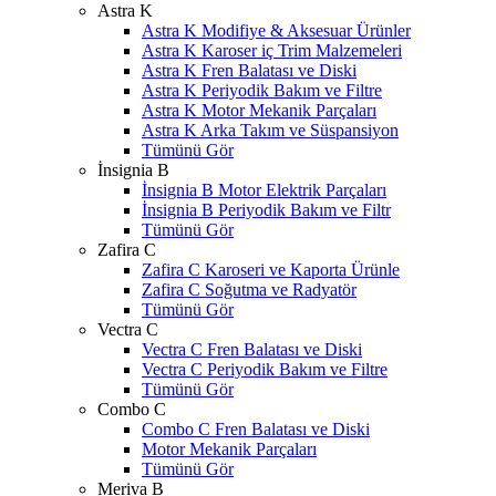
Astra K
Astra K Modifiye & Aksesuar Ürünler
Astra K Karoser iç Trim Malzemeleri
Astra K Fren Balatası ve Diski
Astra K Periyodik Bakım ve Filtre
Astra K Motor Mekanik Parçaları
Astra K Arka Takım ve Süspansiyon
Tümünü Gör
İnsignia B
İnsignia B Motor Elektrik Parçaları
İnsignia B Periyodik Bakım ve Filtr
Tümünü Gör
Zafira C
Zafira C Karoseri ve Kaporta Ürünle
Zafira C Soğutma ve Radyatör
Tümünü Gör
Vectra C
Vectra C Fren Balatası ve Diski
Vectra C Periyodik Bakım ve Filtre
Tümünü Gör
Combo C
Combo C Fren Balatası ve Diski
Motor Mekanik Parçaları
Tümünü Gör
Meriva B