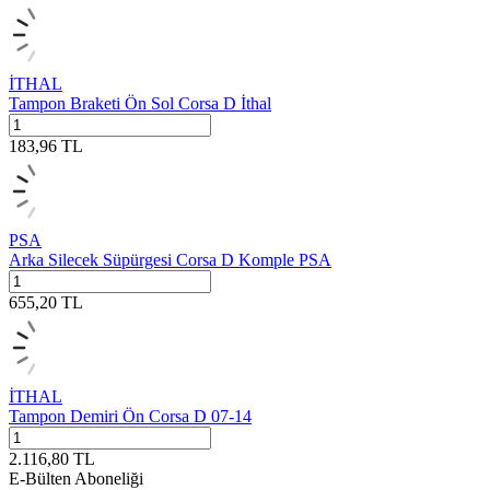
İTHAL
Tampon Braketi Ön Sol Corsa D İthal
183,96
TL
PSA
Arka Silecek Süpürgesi Corsa D Komple PSA
655,20
TL
İTHAL
Tampon Demiri Ön Corsa D 07-14
2.116,80
TL
E-Bülten Aboneliği