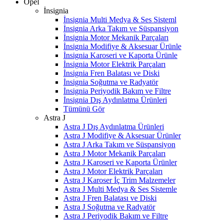
Opel
İnsignia
İnsignia Multi Medya & Ses Sisteml
İnsignia Arka Takım ve Süspansiyon
İnsignia Motor Mekanik Parçaları
İnsignia Modifiye & Aksesuar Ürünle
İnsignia Karoseri ve Kaporta Ürünle
İnsignia Motor Elektrik Parçaları
İnsignia Fren Balatası ve Diski
İnsignia Soğutma ve Radyatör
İnsignia Periyodik Bakım ve Filtre
İnsignia Dış Aydınlatma Ürünleri
Tümünü Gör
Astra J
Astra J Dış Aydınlatma Ürünleri
Astra J Modifiye & Aksesuar Ürünler
Astra J Arka Takım ve Süspansiyon
Astra J Motor Mekanik Parçaları
Astra J Karoseri ve Kaporta Ürünler
Astra J Motor Elektrik Parçaları
Astra J Karoser İç Trim Malzemeler
Astra J Multi Medya & Ses Sistemle
Astra J Fren Balatası ve Diski
Astra J Soğutma ve Radyatör
Astra J Periyodik Bakım ve Filtre