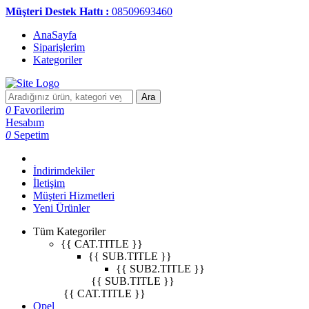
Müşteri Destek Hattı :
08509693460
AnaSayfa
Siparişlerim
Kategoriler
Ara
0
Favorilerim
Hesabım
0
Sepetim
İndirimdekiler
İletişim
Müşteri Hizmetleri
Yeni Ürünler
Tüm Kategoriler
{{ CAT.TITLE }}
{{ SUB.TITLE }}
{{ SUB2.TITLE }}
{{ SUB.TITLE }}
{{ CAT.TITLE }}
Opel