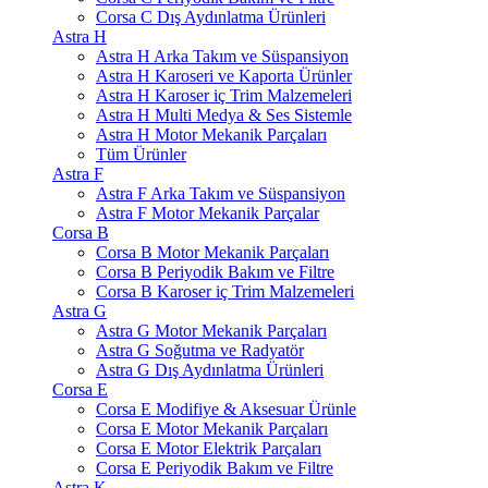
Corsa C Dış Aydınlatma Ürünleri
Astra H
Astra H Arka Takım ve Süspansiyon
Astra H Karoseri ve Kaporta Ürünler
Astra H Karoser iç Trim Malzemeleri
Astra H Multi Medya & Ses Sistemle
Astra H Motor Mekanik Parçaları
Tüm Ürünler
Astra F
Astra F Arka Takım ve Süspansiyon
Astra F Motor Mekanik Parçalar
Corsa B
Corsa B Motor Mekanik Parçaları
Corsa B Periyodik Bakım ve Filtre
Corsa B Karoser iç Trim Malzemeleri
Astra G
Astra G Motor Mekanik Parçaları
Astra G Soğutma ve Radyatör
Astra G Dış Aydınlatma Ürünleri
Corsa E
Corsa E Modifiye & Aksesuar Ürünle
Corsa E Motor Mekanik Parçaları
Corsa E Motor Elektrik Parçaları
Corsa E Periyodik Bakım ve Filtre
Astra K