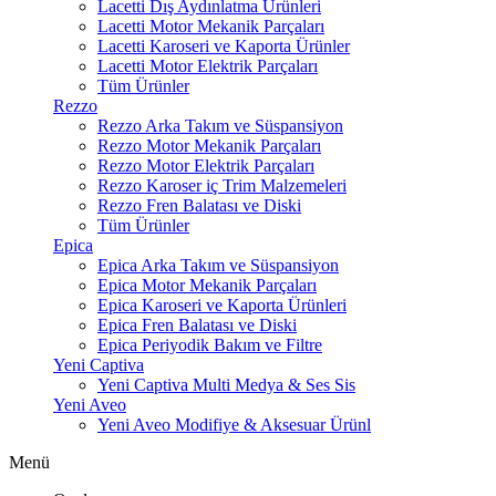
Lacetti Dış Aydınlatma Ürünleri
Lacetti Motor Mekanik Parçaları
Lacetti Karoseri ve Kaporta Ürünler
Lacetti Motor Elektrik Parçaları
Tüm Ürünler
Rezzo
Rezzo Arka Takım ve Süspansiyon
Rezzo Motor Mekanik Parçaları
Rezzo Motor Elektrik Parçaları
Rezzo Karoser iç Trim Malzemeleri
Rezzo Fren Balatası ve Diski
Tüm Ürünler
Epica
Epica Arka Takım ve Süspansiyon
Epica Motor Mekanik Parçaları
Epica Karoseri ve Kaporta Ürünleri
Epica Fren Balatası ve Diski
Epica Periyodik Bakım ve Filtre
Yeni Captiva
Yeni Captiva Multi Medya & Ses Sis
Yeni Aveo
Yeni Aveo Modifiye & Aksesuar Ürünl
Menü