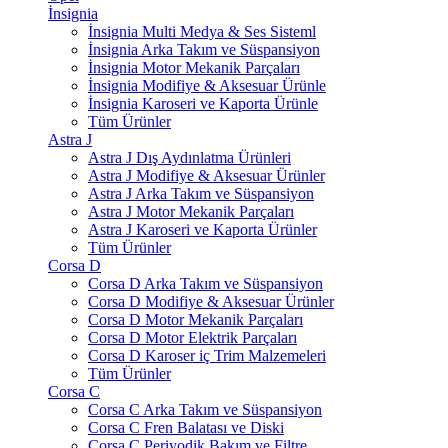
İnsignia
İnsignia Multi Medya & Ses Sisteml
İnsignia Arka Takım ve Süspansiyon
İnsignia Motor Mekanik Parçaları
İnsignia Modifiye & Aksesuar Ürünle
İnsignia Karoseri ve Kaporta Ürünle
Tüm Ürünler
Astra J
Astra J Dış Aydınlatma Ürünleri
Astra J Modifiye & Aksesuar Ürünler
Astra J Arka Takım ve Süspansiyon
Astra J Motor Mekanik Parçaları
Astra J Karoseri ve Kaporta Ürünler
Tüm Ürünler
Corsa D
Corsa D Arka Takım ve Süspansiyon
Corsa D Modifiye & Aksesuar Ürünler
Corsa D Motor Mekanik Parçaları
Corsa D Motor Elektrik Parçaları
Corsa D Karoser iç Trim Malzemeleri
Tüm Ürünler
Corsa C
Corsa C Arka Takım ve Süspansiyon
Corsa C Fren Balatası ve Diski
Corsa C Periyodik Bakım ve Filtre