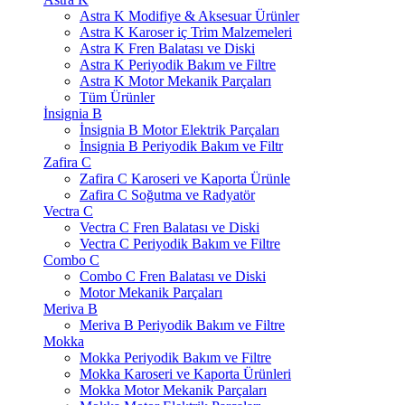
Astra K Modifiye & Aksesuar Ürünler
Astra K Karoser iç Trim Malzemeleri
Astra K Fren Balatası ve Diski
Astra K Periyodik Bakım ve Filtre
Astra K Motor Mekanik Parçaları
Tüm Ürünler
İnsignia B
İnsignia B Motor Elektrik Parçaları
İnsignia B Periyodik Bakım ve Filtr
Zafira C
Zafira C Karoseri ve Kaporta Ürünle
Zafira C Soğutma ve Radyatör
Vectra C
Vectra C Fren Balatası ve Diski
Vectra C Periyodik Bakım ve Filtre
Combo C
Combo C Fren Balatası ve Diski
Motor Mekanik Parçaları
Meriva B
Meriva B Periyodik Bakım ve Filtre
Mokka
Mokka Periyodik Bakım ve Filtre
Mokka Karoseri ve Kaporta Ürünleri
Mokka Motor Mekanik Parçaları