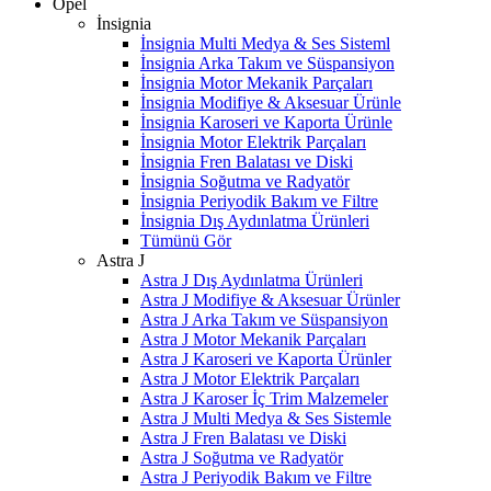
Opel
İnsignia
İnsignia Multi Medya & Ses Sisteml
İnsignia Arka Takım ve Süspansiyon
İnsignia Motor Mekanik Parçaları
İnsignia Modifiye & Aksesuar Ürünle
İnsignia Karoseri ve Kaporta Ürünle
İnsignia Motor Elektrik Parçaları
İnsignia Fren Balatası ve Diski
İnsignia Soğutma ve Radyatör
İnsignia Periyodik Bakım ve Filtre
İnsignia Dış Aydınlatma Ürünleri
Tümünü Gör
Astra J
Astra J Dış Aydınlatma Ürünleri
Astra J Modifiye & Aksesuar Ürünler
Astra J Arka Takım ve Süspansiyon
Astra J Motor Mekanik Parçaları
Astra J Karoseri ve Kaporta Ürünler
Astra J Motor Elektrik Parçaları
Astra J Karoser İç Trim Malzemeler
Astra J Multi Medya & Ses Sistemle
Astra J Fren Balatası ve Diski
Astra J Soğutma ve Radyatör
Astra J Periyodik Bakım ve Filtre