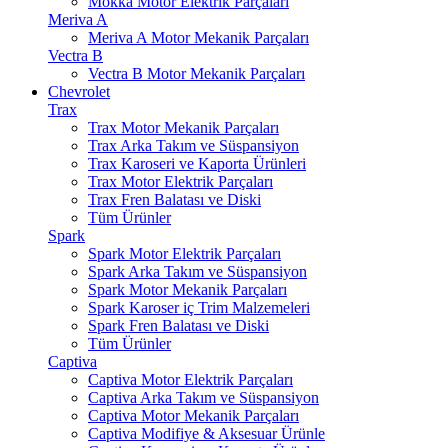
Mokka Motor Elektrik Parçaları
Meriva A
Meriva A Motor Mekanik Parçaları
Vectra B
Vectra B Motor Mekanik Parçaları
Chevrolet
Trax
Trax Motor Mekanik Parçaları
Trax Arka Takım ve Süspansiyon
Trax Karoseri ve Kaporta Ürünleri
Trax Motor Elektrik Parçaları
Trax Fren Balatası ve Diski
Tüm Ürünler
Spark
Spark Motor Elektrik Parçaları
Spark Arka Takım ve Süspansiyon
Spark Motor Mekanik Parçaları
Spark Karoser iç Trim Malzemeleri
Spark Fren Balatası ve Diski
Tüm Ürünler
Captiva
Captiva Motor Elektrik Parçaları
Captiva Arka Takım ve Süspansiyon
Captiva Motor Mekanik Parçaları
Captiva Modifiye & Aksesuar Ürünle