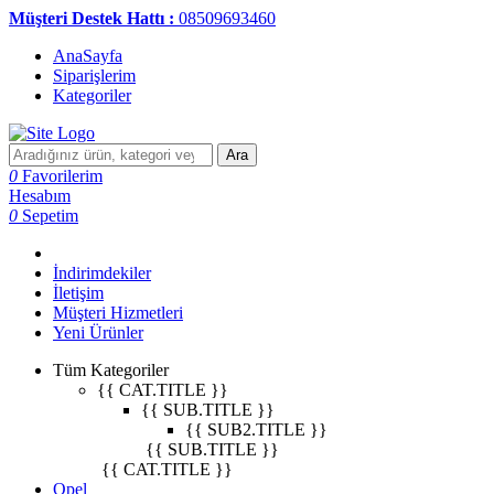
Müşteri Destek Hattı :
08509693460
AnaSayfa
Siparişlerim
Kategoriler
Ara
0
Favorilerim
Hesabım
0
Sepetim
İndirimdekiler
İletişim
Müşteri Hizmetleri
Yeni Ürünler
Tüm Kategoriler
{{ CAT.TITLE }}
{{ SUB.TITLE }}
{{ SUB2.TITLE }}
{{ SUB.TITLE }}
{{ CAT.TITLE }}
Opel