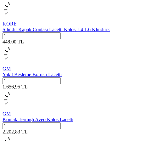
KORE
Silindir Kapak Contası Lacetti Kalos 1.4 1.6 Klindirik
448,00
TL
GM
Yakıt Besleme Borusu Lacetti
1.656,95
TL
GM
Kontak Termiği Aveo Kalos Lacetti
2.202,83
TL