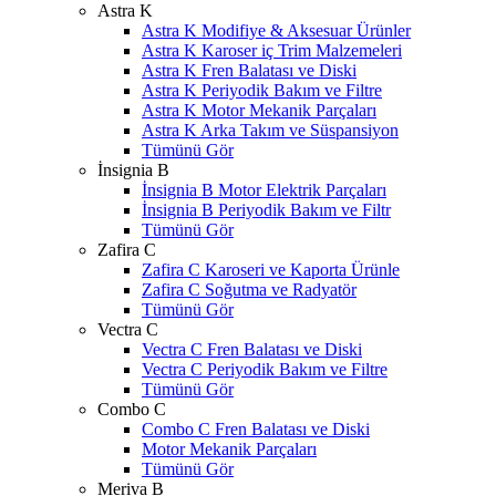
Astra K
Astra K Modifiye & Aksesuar Ürünler
Astra K Karoser iç Trim Malzemeleri
Astra K Fren Balatası ve Diski
Astra K Periyodik Bakım ve Filtre
Astra K Motor Mekanik Parçaları
Astra K Arka Takım ve Süspansiyon
Tümünü Gör
İnsignia B
İnsignia B Motor Elektrik Parçaları
İnsignia B Periyodik Bakım ve Filtr
Tümünü Gör
Zafira C
Zafira C Karoseri ve Kaporta Ürünle
Zafira C Soğutma ve Radyatör
Tümünü Gör
Vectra C
Vectra C Fren Balatası ve Diski
Vectra C Periyodik Bakım ve Filtre
Tümünü Gör
Combo C
Combo C Fren Balatası ve Diski
Motor Mekanik Parçaları
Tümünü Gör
Meriva B