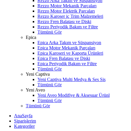
Rezzo Arka Takım ve Süspansiyon
Rezzo Motor Mekanik Parçaları
Rezzo Motor Elektrik Parçaları
Rezzo Karoser iç Trim Malzemeleri
Rezzo Fren Balatası ve Diski
Rezzo Periyodik Bakım ve Filtre
Tümünü Gör
Epica
Epica Arka Takım ve Süspansiyon
Epica Motor Mekanik Parçaları
Epica Karoseri ve Kaporta Ürünleri
Epica Fren Balatası ve Diski
Epica Periyodik Bakım ve Filtre
Tümünü Gör
Yeni Captiva
Yeni Captiva Multi Medya & Ses Sis
Tümünü Gör
Yeni Aveo
Yeni Aveo Modifiye & Aksesuar Ürünl
Tümünü Gör
Tümünü Gör
AnaSayfa
Siparişlerim
Kategoriler