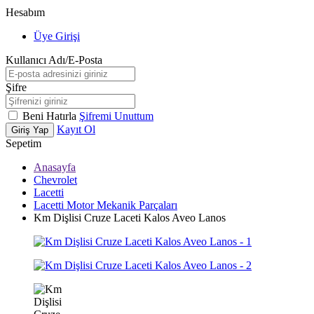
Hesabım
Üye Girişi
Kullanıcı Adı/E-Posta
Şifre
Beni Hatırla
Şifremi Unuttum
Kayıt Ol
Giriş Yap
Sepetim
Anasayfa
Chevrolet
Lacetti
Lacetti Motor Mekanik Parçaları
Km Dişlisi Cruze Laceti Kalos Aveo Lanos