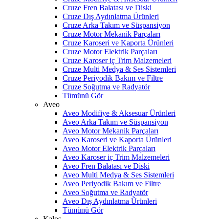
Cruze Fren Balatası ve Diski
Cruze Dış Aydınlatma Ürünleri
Cruze Arka Takım ve Süspansiyon
Cruze Motor Mekanik Parçaları
Cruze Karoseri ve Kaporta Ürünleri
Cruze Motor Elektrik Parçaları
Cruze Karoser iç Trim Malzemeleri
Cruze Multi Medya & Ses Sistemleri
Cruze Periyodik Bakım ve Filtre
Cruze Soğutma ve Radyatör
Tümünü Gör
Aveo
Aveo Modifiye & Aksesuar Ürünleri
Aveo Arka Takım ve Süspansiyon
Aveo Motor Mekanik Parçaları
Aveo Karoseri ve Kaporta Ürünleri
Aveo Motor Elektrik Parçaları
Aveo Karoser iç Trim Malzemeleri
Aveo Fren Balatası ve Diski
Aveo Multi Medya & Ses Sistemleri
Aveo Periyodik Bakım ve Filtre
Aveo Soğutma ve Radyatör
Aveo Dış Aydınlatma Ürünleri
Tümünü Gör
Kalos