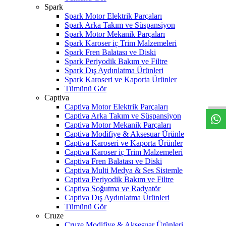
Spark
Spark Motor Elektrik Parçaları
Spark Arka Takım ve Süspansiyon
Spark Motor Mekanik Parçaları
Spark Karoser iç Trim Malzemeleri
Spark Fren Balatası ve Diski
Spark Periyodik Bakım ve Filtre
Spark Dış Aydınlatma Ürünleri
W
h
t
s
a
p
p
D
e
s
t
e
H
a
t
t
Spark Karoseri ve Kaporta Ürünler
Tümünü Gör
Captiva
Captiva Motor Elektrik Parçaları
Captiva Arka Takım ve Süspansiyon
Captiva Motor Mekanik Parçaları
Captiva Modifiye & Aksesuar Ürünle
Captiva Karoseri ve Kaporta Ürünler
Captiva Karoser iç Trim Malzemeleri
Captiva Fren Balatası ve Diski
Captiva Multi Medya & Ses Sistemle
Captiva Periyodik Bakım ve Filtre
Captiva Soğutma ve Radyatör
Captiva Dış Aydınlatma Ürünleri
Tümünü Gör
Cruze
Cruze Modifiye & Aksesuar Ürünleri