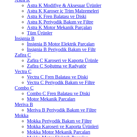
Astra K Modifiye & Aksesuar Ürünler
Astra K Karoser iç Trim Malzemeleri
Astra K Fren Balatası ve Diski
Astra K Periyodik Bakım ve Filtre
Astra K Motor Mekanik Parçaları
Tüm Ürünler
İnsignia B
İnsignia B Motor Elektrik Parçaları
İnsignia B Periyodik Bakım ve Filtr
Zafira C
Zafira C Karoseri ve Kaporta Ürünle
Zafira C Soğutma ve Radyatör
Vectra C
Vectra C Fren Balatası ve Diski
Vectra C Periyodik Bakım ve Filtre
Combo C
Combo C Fren Balatası ve Diski
Motor Mekanik Parçaları
Meriva B
Meriva B Periyodik Bakım ve Filtre
Mokka
Mokka Periyodik Bakım ve Filtre
Mokka Karoseri ve Kaporta Ürünleri
Mokka Motor Mekanik Parçaları