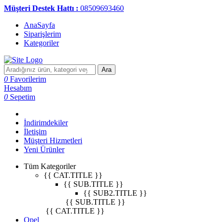
Müşteri Destek Hattı :
08509693460
AnaSayfa
Siparişlerim
Kategoriler
Ara
0
Favorilerim
Hesabım
0
Sepetim
İndirimdekiler
İletişim
Müşteri Hizmetleri
Yeni Ürünler
Tüm Kategoriler
{{ CAT.TITLE }}
{{ SUB.TITLE }}
{{ SUB2.TITLE }}
{{ SUB.TITLE }}
{{ CAT.TITLE }}
Opel