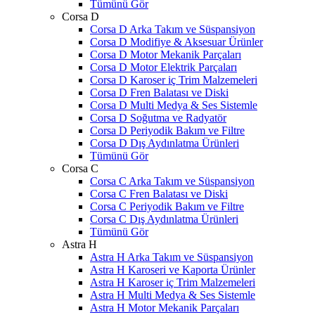
Tümünü Gör
Corsa D
Corsa D Arka Takım ve Süspansiyon
Corsa D Modifiye & Aksesuar Ürünler
Corsa D Motor Mekanik Parçaları
Corsa D Motor Elektrik Parçaları
Corsa D Karoser iç Trim Malzemeleri
Corsa D Fren Balatası ve Diski
Corsa D Multi Medya & Ses Sistemle
Corsa D Soğutma ve Radyatör
Corsa D Periyodik Bakım ve Filtre
Corsa D Dış Aydınlatma Ürünleri
Tümünü Gör
Corsa C
Corsa C Arka Takım ve Süspansiyon
Corsa C Fren Balatası ve Diski
Corsa C Periyodik Bakım ve Filtre
Corsa C Dış Aydınlatma Ürünleri
Tümünü Gör
Astra H
Astra H Arka Takım ve Süspansiyon
Astra H Karoseri ve Kaporta Ürünler
Astra H Karoser iç Trim Malzemeleri
Astra H Multi Medya & Ses Sistemle
Astra H Motor Mekanik Parçaları