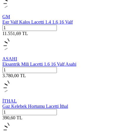
GM
Egr Valf Kalos Lacetti 1.4 1.6 16 Valf
11.551,69
TL
ASAHI
Eksantrik Mili Lacetti 1.6 16 Valf Asahi
3.780,00
TL
İTHAL
Gaz Kelebek Hortumu Lacetti İthal
390,60
TL