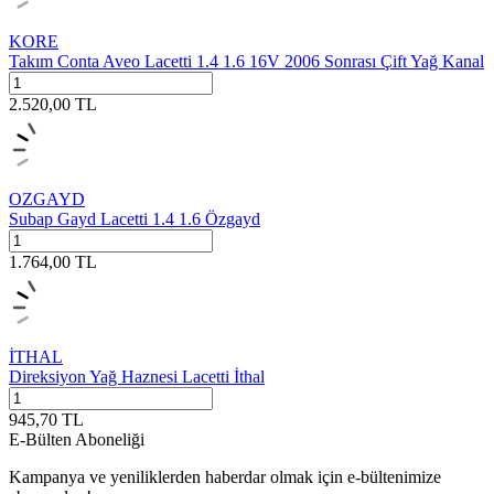
KORE
Takım Conta Aveo Lacetti 1.4 1.6 16V 2006 Sonrası Çift Yağ Kanal
2.520,00
TL
OZGAYD
Subap Gayd Lacetti 1.4 1.6 Özgayd
1.764,00
TL
İTHAL
Direksiyon Yağ Haznesi Lacetti İthal
945,70
TL
E-Bülten Aboneliği
Kampanya ve yeniliklerden haberdar olmak için e-bültenimize