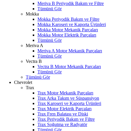
Meriva B Periyodik Bakım ve Filtre
Tümünü Gör
Mokka
Mokka Periyodik Bakım ve Filtre
Mokka Karoseri ve Kaporta Ürünleri
Mokka Motor Mekanik Parçaları
Mokka Motor Elektrik Parçaları
Tümünü Gör
Meriva A
Meriva A Motor Mekanik Parçaları
Tümünü Gör
Vectra B
Vectra B Motor Mekanik Parçaları
Tümünü Gör
Tümünü Gör
Chevrolet
Trax
Trax Motor Mekanik Parçaları
Trax Arka Takım ve Süspansiyon
Trax Karoseri ve Kaporta Ürünleri
Trax Motor Elektrik Parçaları
Trax Fren Balatası ve Diski
Trax Periyodik Bakım ve Filtre
W
h
t
s
a
p
p
D
e
s
t
e
H
a
t
t
Trax Soğutma ve Radyatör
Tümünü Gör