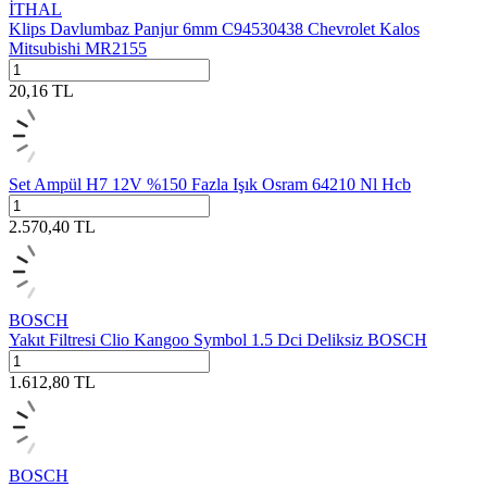
İTHAL
Klips Davlumbaz Panjur 6mm C94530438 Chevrolet Kalos
Mitsubishi MR2155
20,16
TL
Set Ampül H7 12V %150 Fazla Işık Osram 64210 Nl Hcb
2.570,40
TL
BOSCH
Yakıt Filtresi Clio Kangoo Symbol 1.5 Dci Deliksiz BOSCH
1.612,80
TL
BOSCH