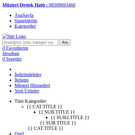
Müşteri Destek Hattı :
08509693460
AnaSayfa
Siparişlerim
Kategoriler
Ara
0
Favorilerim
Hesabım
0
Sepetim
İndirimdekiler
İletişim
Müşteri Hizmetleri
Yeni Ürünler
Tüm Kategoriler
{{ CAT.TITLE }}
{{ SUB.TITLE }}
{{ SUB2.TITLE }}
{{ SUB.TITLE }}
{{ CAT.TITLE }}
Opel