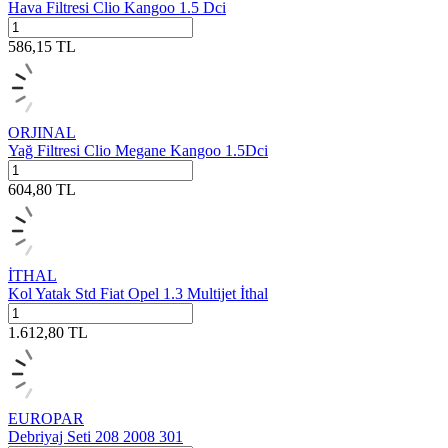
Hava Filtresi Clio Kangoo 1.5 Dci
586,15
TL
ORJINAL
Yağ Filtresi Clio Megane Kangoo 1.5Dci
604,80
TL
İTHAL
Kol Yatak Std Fiat Opel 1.3 Multijet İthal
1.612,80
TL
EUROPAR
Debriyaj Seti 208 2008 301