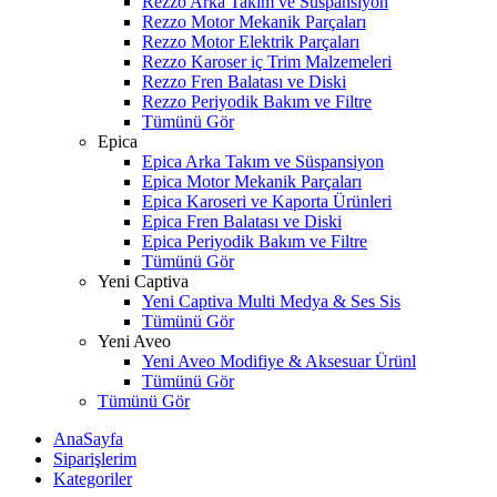
Rezzo Arka Takım ve Süspansiyon
Rezzo Motor Mekanik Parçaları
Rezzo Motor Elektrik Parçaları
Rezzo Karoser iç Trim Malzemeleri
Rezzo Fren Balatası ve Diski
Rezzo Periyodik Bakım ve Filtre
Tümünü Gör
Epica
Epica Arka Takım ve Süspansiyon
Epica Motor Mekanik Parçaları
Epica Karoseri ve Kaporta Ürünleri
Epica Fren Balatası ve Diski
Epica Periyodik Bakım ve Filtre
Tümünü Gör
Yeni Captiva
Yeni Captiva Multi Medya & Ses Sis
Tümünü Gör
Yeni Aveo
Yeni Aveo Modifiye & Aksesuar Ürünl
Tümünü Gör
Tümünü Gör
AnaSayfa
Siparişlerim
Kategoriler