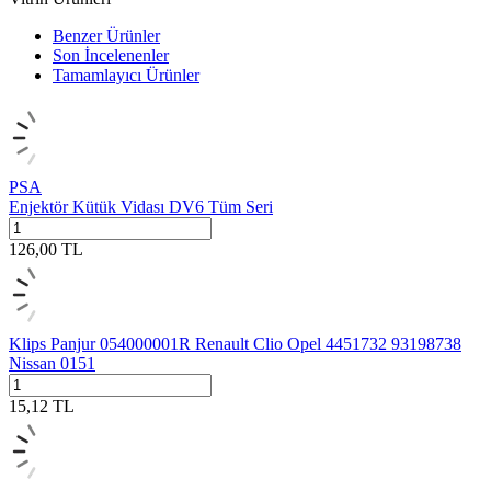
Benzer Ürünler
Son İncelenenler
Tamamlayıcı Ürünler
PSA
Enjektör Kütük Vidası DV6 Tüm Seri
126,00
TL
Klips Panjur 054000001R Renault Clio Opel 4451732 93198738
Nissan 0151
15,12
TL