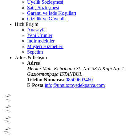
Üyelik Sözleşmesi
Satış Sözleşmesi
Garanti ve İade Koşulları
Gizlilik ve Güvenlik
Hızlı Erişim
Anasayfa
Yeni Ürünler
İndirimdekiler
Müşteri Hizmetleri
Sepetim
Adres & İletişim
Adres
Merkez Mah. Kehribarcı Sk. No: 33 A Kapı No: 1
Gaziosmanpaşa İSTANBUL
Telefon Numarası
08509693460
E-Posta
info@umutotoyedekparca.com