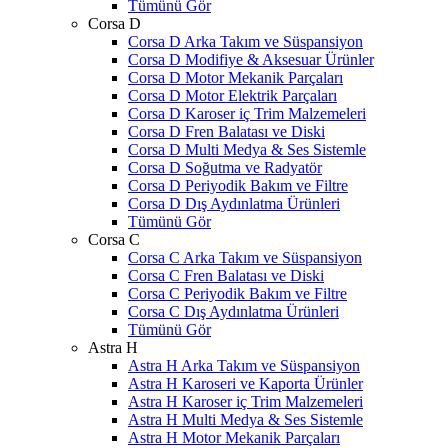
Tümünü Gör
Corsa D
Corsa D Arka Takım ve Süspansiyon
Corsa D Modifiye & Aksesuar Ürünler
Corsa D Motor Mekanik Parçaları
Corsa D Motor Elektrik Parçaları
Corsa D Karoser iç Trim Malzemeleri
Corsa D Fren Balatası ve Diski
Corsa D Multi Medya & Ses Sistemle
Corsa D Soğutma ve Radyatör
Corsa D Periyodik Bakım ve Filtre
Corsa D Dış Aydınlatma Ürünleri
Tümünü Gör
Corsa C
Corsa C Arka Takım ve Süspansiyon
Corsa C Fren Balatası ve Diski
Corsa C Periyodik Bakım ve Filtre
Corsa C Dış Aydınlatma Ürünleri
Tümünü Gör
Astra H
Astra H Arka Takım ve Süspansiyon
Astra H Karoseri ve Kaporta Ürünler
Astra H Karoser iç Trim Malzemeleri
Astra H Multi Medya & Ses Sistemle
Astra H Motor Mekanik Parçaları