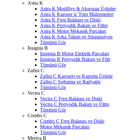
Astra K
Astra K Modifiye & Aksesuar Ürünler
Astra K Karoser iç Trim Malzemeleri
Astra K Fren Balatası ve Diski
Astra K Periyodik Bakım ve Filtre
Astra K Motor Mekanik Parçaları
Astra K Arka Takım ve Süspansiyon
Tümünü Gör
İnsignia B
İnsignia B Motor Elektrik Parçaları
İnsignia B Periyodik Bakım ve Filtr
Tümünü Gör
Zafira C
Zafira C Karoseri ve Kaporta Ürünle
Zafira C Soğutma ve Radyatör
Tümünü Gör
Vectra C
Vectra C Fren Balatası ve Diski
Vectra C Periyodik Bakım ve Filtre
Tümünü Gör
Combo C
Combo C Fren Balatası ve Diski
Motor Mekanik Parçaları
Tümünü Gör
Meriva B