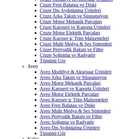
Cruze Fren Balatası ve Diski
Cruze Dış Aydınlatma Ürünleri
Cruze Arka Takım ve Süspansiyon
Cruze Motor Mekanik Parçaları
Cruze Karoseri ve Kaporta Ürünleri
Cruze Motor Elektrik Parçaları
Cruze Karoser iç Trim Malzemeleri
Cruze Multi Medya & Ses Sistemleri
Cruze Periyodik Bakım ve Filtre
Cruze Soğutma ve Radyatör
Tümünü Gör
Aveo
Aveo Modifiye & Aksesuar Ürünleri
Aveo Arka Takım ve Süspansiyon
Aveo Motor Mekanik Parçaları
Aveo Karoseri ve Kaporta Ürünleri
Aveo Motor Elektrik Parçaları
Aveo Karoser iç Trim Malzemeleri
Aveo Fren Balatası ve Diski
Aveo Multi Medya & Ses Sistemleri
Aveo Periyodik Bakım ve Filtre
Aveo Soğutma ve Radyatör
Aveo Dış Aydınlatma Ürünleri
Tümünü Gör
Kalos