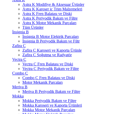
Astra K Modifiye & Aksesuar Ürünler
Astra K Karoser iç Trim Malzemeleri
Astra K Fren Balatası ve Diski
Astra K Periyodik Bakım ve Filtre
Astra K Motor Mekanik Parçaları
Tüm Ürünler
İnsignia B
İnsignia B Motor Elektrik Parçaları
İnsignia B Periyodik Bakım ve Filtr
Zafira C
Zafira C Karoseri ve Kaporta Ürünle
Zafira C Soğutma ve Radyatör
Vectra C
Vectra C Fren Balatası ve Diski
Vectra C Periyodik Bakım ve Filtre
Combo C
Combo C Fren Balatası ve Diski
Motor Mekanik Parçaları
Meriva B
Meriva B Periyodik Bakım ve Filtre
Mokka
Mokka Periyodik Bakım ve Filtre
Mokka Karoseri ve Kaporta Ürünleri
Mokka Motor Mekanik Parçaları