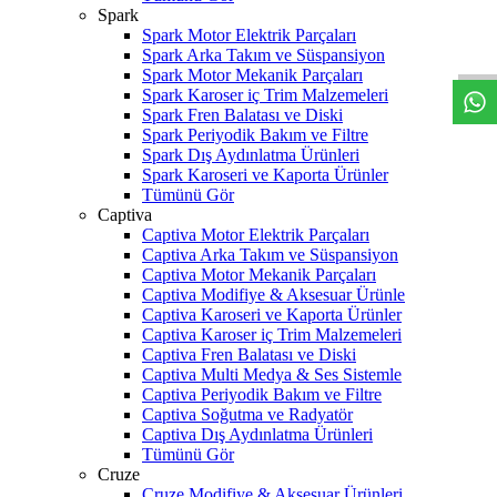
W
h
t
s
a
p
p
D
e
s
t
e
H
a
t
t
Spark
Spark Motor Elektrik Parçaları
Spark Arka Takım ve Süspansiyon
Spark Motor Mekanik Parçaları
Spark Karoser iç Trim Malzemeleri
Spark Fren Balatası ve Diski
Spark Periyodik Bakım ve Filtre
Spark Dış Aydınlatma Ürünleri
Spark Karoseri ve Kaporta Ürünler
Tümünü Gör
Captiva
Captiva Motor Elektrik Parçaları
Captiva Arka Takım ve Süspansiyon
Captiva Motor Mekanik Parçaları
Captiva Modifiye & Aksesuar Ürünle
Captiva Karoseri ve Kaporta Ürünler
Captiva Karoser iç Trim Malzemeleri
Captiva Fren Balatası ve Diski
Captiva Multi Medya & Ses Sistemle
Captiva Periyodik Bakım ve Filtre
Captiva Soğutma ve Radyatör
Captiva Dış Aydınlatma Ürünleri
Tümünü Gör
Cruze
Cruze Modifiye & Aksesuar Ürünleri