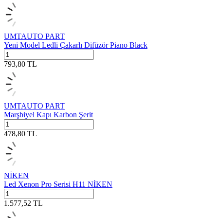
UMTAUTO PART
Yeni Model Ledli Çakarlı Difüzör Piano Black
793,80
TL
UMTAUTO PART
Marşbiyel Kapı Karbon Şerit
478,80
TL
NİKEN
Led Xenon Pro Serisi H11 NİKEN
1.577,52
TL