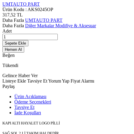
UMTAUTO PART
Ürün Kodu :
AKS0245OP
317,52
TL
Daha Fazla
UMTAUTO PART
Daha Fazla
Diğer Markalar Modifiye & Aksesuar
Adet
Sepete Ekle
Hemen Al
Beğen
Tükendi
Gelince Haber Ver
Listeye Ekle
Tavsiye Et
Yorum Yap
Fiyat Alarmı
Paylaş
Ürün Açıklaması
Ödeme Seçenekleri
Tavsiye Et
İade Koşulları
KAPI ALTI HAYALET LOGO PİLLİ
SAĞ SOL 2 Lİ TAKIM HALDEDİR