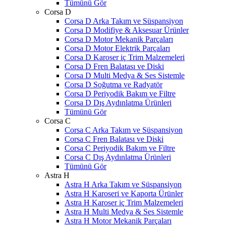
Tümünü Gör
Corsa D
Corsa D Arka Takım ve Süspansiyon
Corsa D Modifiye & Aksesuar Ürünler
Corsa D Motor Mekanik Parçaları
Corsa D Motor Elektrik Parçaları
Corsa D Karoser iç Trim Malzemeleri
Corsa D Fren Balatası ve Diski
Corsa D Multi Medya & Ses Sistemle
Corsa D Soğutma ve Radyatör
Corsa D Periyodik Bakım ve Filtre
Corsa D Dış Aydınlatma Ürünleri
Tümünü Gör
Corsa C
Corsa C Arka Takım ve Süspansiyon
Corsa C Fren Balatası ve Diski
Corsa C Periyodik Bakım ve Filtre
Corsa C Dış Aydınlatma Ürünleri
Tümünü Gör
Astra H
Astra H Arka Takım ve Süspansiyon
Astra H Karoseri ve Kaporta Ürünler
Astra H Karoser iç Trim Malzemeleri
Astra H Multi Medya & Ses Sistemle
Astra H Motor Mekanik Parçaları