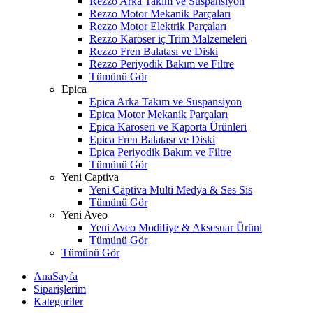
Rezzo Arka Takım ve Süspansiyon
Rezzo Motor Mekanik Parçaları
Rezzo Motor Elektrik Parçaları
Rezzo Karoser iç Trim Malzemeleri
Rezzo Fren Balatası ve Diski
Rezzo Periyodik Bakım ve Filtre
Tümünü Gör
Epica
Epica Arka Takım ve Süspansiyon
Epica Motor Mekanik Parçaları
Epica Karoseri ve Kaporta Ürünleri
Epica Fren Balatası ve Diski
Epica Periyodik Bakım ve Filtre
Tümünü Gör
Yeni Captiva
Yeni Captiva Multi Medya & Ses Sis
Tümünü Gör
Yeni Aveo
Yeni Aveo Modifiye & Aksesuar Ürünl
Tümünü Gör
Tümünü Gör
AnaSayfa
Siparişlerim
Kategoriler