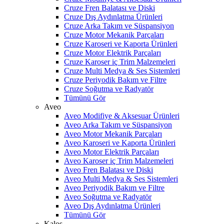
Cruze Fren Balatası ve Diski
Cruze Dış Aydınlatma Ürünleri
Cruze Arka Takım ve Süspansiyon
Cruze Motor Mekanik Parçaları
Cruze Karoseri ve Kaporta Ürünleri
Cruze Motor Elektrik Parçaları
Cruze Karoser iç Trim Malzemeleri
Cruze Multi Medya & Ses Sistemleri
Cruze Periyodik Bakım ve Filtre
Cruze Soğutma ve Radyatör
Tümünü Gör
Aveo
Aveo Modifiye & Aksesuar Ürünleri
Aveo Arka Takım ve Süspansiyon
Aveo Motor Mekanik Parçaları
Aveo Karoseri ve Kaporta Ürünleri
Aveo Motor Elektrik Parçaları
Aveo Karoser iç Trim Malzemeleri
Aveo Fren Balatası ve Diski
Aveo Multi Medya & Ses Sistemleri
Aveo Periyodik Bakım ve Filtre
Aveo Soğutma ve Radyatör
Aveo Dış Aydınlatma Ürünleri
Tümünü Gör
Kalos