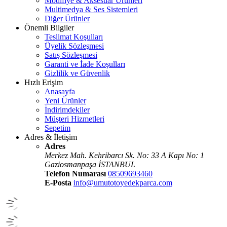
Modifiye & Aksesuar Ürünleri
Multimedya & Ses Sistemleri
Diğer Ürünler
Önemli Bilgiler
Teslimat Koşulları
Üyelik Sözleşmesi
Satış Sözleşmesi
Garanti ve İade Koşulları
Gizlilik ve Güvenlik
Hızlı Erişim
Anasayfa
Yeni Ürünler
İndirimdekiler
Müşteri Hizmetleri
Sepetim
Adres & İletişim
Adres
Merkez Mah. Kehribarcı Sk. No: 33 A Kapı No: 1
Gaziosmanpaşa İSTANBUL
Telefon Numarası
08509693460
E-Posta
info@umutotoyedekparca.com