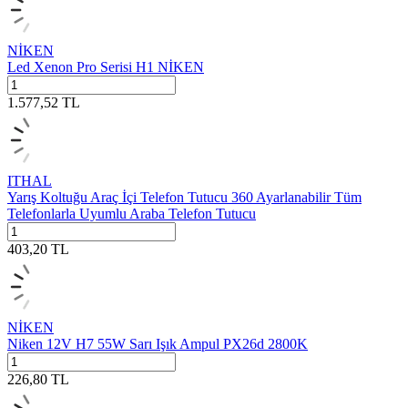
NİKEN
Led Xenon Pro Serisi H1 NİKEN
1.577,52
TL
ITHAL
Yarış Koltuğu Araç İçi Telefon Tutucu 360 Ayarlanabilir Tüm
Telefonlarla Uyumlu Araba Telefon Tutucu
403,20
TL
NİKEN
Niken 12V H7 55W Sarı Işık Ampul PX26d 2800K
226,80
TL