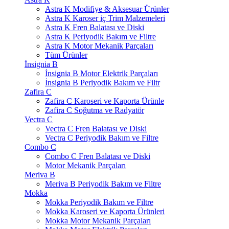
Astra K Modifiye & Aksesuar Ürünler
Astra K Karoser iç Trim Malzemeleri
Astra K Fren Balatası ve Diski
Astra K Periyodik Bakım ve Filtre
Astra K Motor Mekanik Parçaları
Tüm Ürünler
İnsignia B
İnsignia B Motor Elektrik Parçaları
İnsignia B Periyodik Bakım ve Filtr
Zafira C
Zafira C Karoseri ve Kaporta Ürünle
Zafira C Soğutma ve Radyatör
Vectra C
Vectra C Fren Balatası ve Diski
Vectra C Periyodik Bakım ve Filtre
Combo C
Combo C Fren Balatası ve Diski
Motor Mekanik Parçaları
Meriva B
Meriva B Periyodik Bakım ve Filtre
Mokka
Mokka Periyodik Bakım ve Filtre
Mokka Karoseri ve Kaporta Ürünleri
Mokka Motor Mekanik Parçaları