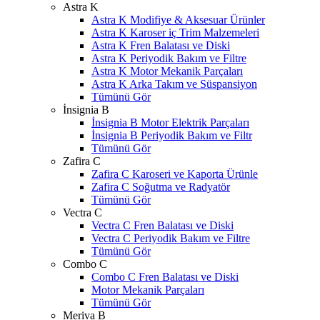
Astra K
Astra K Modifiye & Aksesuar Ürünler
Astra K Karoser iç Trim Malzemeleri
Astra K Fren Balatası ve Diski
Astra K Periyodik Bakım ve Filtre
Astra K Motor Mekanik Parçaları
Astra K Arka Takım ve Süspansiyon
Tümünü Gör
İnsignia B
İnsignia B Motor Elektrik Parçaları
İnsignia B Periyodik Bakım ve Filtr
Tümünü Gör
Zafira C
Zafira C Karoseri ve Kaporta Ürünle
Zafira C Soğutma ve Radyatör
Tümünü Gör
Vectra C
Vectra C Fren Balatası ve Diski
Vectra C Periyodik Bakım ve Filtre
Tümünü Gör
Combo C
Combo C Fren Balatası ve Diski
Motor Mekanik Parçaları
Tümünü Gör
Meriva B