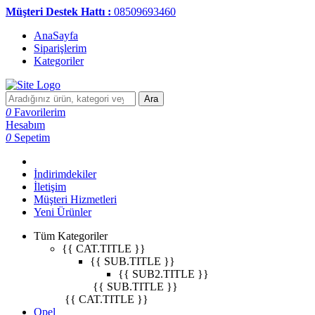
Müşteri Destek Hattı :
08509693460
AnaSayfa
Siparişlerim
Kategoriler
Ara
0
Favorilerim
Hesabım
0
Sepetim
İndirimdekiler
İletişim
Müşteri Hizmetleri
Yeni Ürünler
Tüm Kategoriler
{{ CAT.TITLE }}
{{ SUB.TITLE }}
{{ SUB2.TITLE }}
{{ SUB.TITLE }}
{{ CAT.TITLE }}
Opel