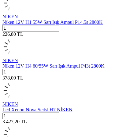
NİKEN
Niken 12V H1 55W Sarı Işık Ampul P14.5s 2800K
226,80
TL
NİKEN
Niken 12V H4 60/55W Sarı Işık Ampul P43t 2800K
378,00
TL
NİKEN
Led Xenon Nova Serisi H7 NİKEN
3.427,20
TL