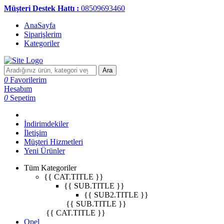
Müşteri Destek Hattı :
08509693460
AnaSayfa
Siparişlerim
Kategoriler
Ara
0
Favorilerim
Hesabım
0
Sepetim
İndirimdekiler
İletişim
Müşteri Hizmetleri
Yeni Ürünler
Tüm Kategoriler
{{ CAT.TITLE }}
{{ SUB.TITLE }}
{{ SUB2.TITLE }}
{{ SUB.TITLE }}
{{ CAT.TITLE }}
Opel