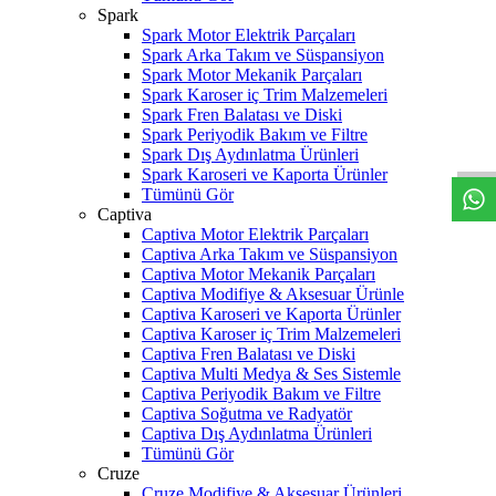
Spark
Spark Motor Elektrik Parçaları
Spark Arka Takım ve Süspansiyon
Spark Motor Mekanik Parçaları
Spark Karoser iç Trim Malzemeleri
W
h
t
s
a
p
p
D
e
s
t
e
H
a
t
t
Spark Fren Balatası ve Diski
Spark Periyodik Bakım ve Filtre
Spark Dış Aydınlatma Ürünleri
Spark Karoseri ve Kaporta Ürünler
Tümünü Gör
Captiva
Captiva Motor Elektrik Parçaları
Captiva Arka Takım ve Süspansiyon
Captiva Motor Mekanik Parçaları
Captiva Modifiye & Aksesuar Ürünle
Captiva Karoseri ve Kaporta Ürünler
Captiva Karoser iç Trim Malzemeleri
Captiva Fren Balatası ve Diski
Captiva Multi Medya & Ses Sistemle
Captiva Periyodik Bakım ve Filtre
Captiva Soğutma ve Radyatör
Captiva Dış Aydınlatma Ürünleri
Tümünü Gör
Cruze
Cruze Modifiye & Aksesuar Ürünleri