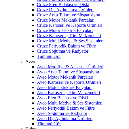
Cruze Fren Balatası ve Diski
Cruze Dış Aydınlatma Ürünleri
Cruze Arka Takım ve Süspansiyon
Cruze Motor Mekanik Parçaları
Cruze Karoseri ve Kaporta Ürünleri
Cruze Motor Elektrik Parçaları
Cruze Karoser iç Trim Malzemeleri
Cruze Multi Medya & Ses Sistemleri
Cruze Periyodik Bakım ve Filtre
Cruze Soğutma ve Radyatör
Tümünü Gör
Aveo
Aveo Modifiye & Aksesuar Ürünleri
Aveo Arka Takım ve Süspansiyon
Aveo Motor Mekanik Parçaları
Aveo Karoseri ve Kaporta Ürünleri
Aveo Motor Elektrik Parçaları
Aveo Karoser iç Trim Malzemeleri
Aveo Fren Balatası ve Diski
Aveo Multi Medya & Ses Sistemleri
Aveo Periyodik Bakım ve Filtre
Aveo Soğutma ve Radyatör
Aveo Dış Aydınlatma Ürünleri
Tümünü Gör
Kalos