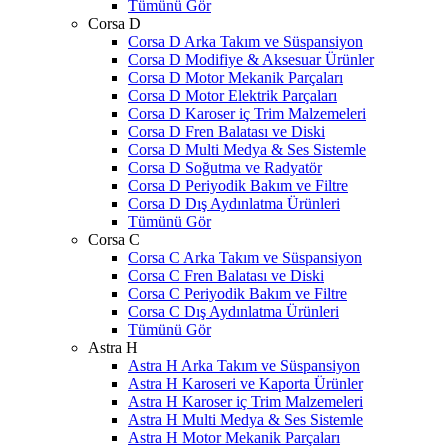
Tümünü Gör
Corsa D
Corsa D Arka Takım ve Süspansiyon
Corsa D Modifiye & Aksesuar Ürünler
Corsa D Motor Mekanik Parçaları
Corsa D Motor Elektrik Parçaları
Corsa D Karoser iç Trim Malzemeleri
Corsa D Fren Balatası ve Diski
Corsa D Multi Medya & Ses Sistemle
Corsa D Soğutma ve Radyatör
Corsa D Periyodik Bakım ve Filtre
Corsa D Dış Aydınlatma Ürünleri
Tümünü Gör
Corsa C
Corsa C Arka Takım ve Süspansiyon
Corsa C Fren Balatası ve Diski
Corsa C Periyodik Bakım ve Filtre
Corsa C Dış Aydınlatma Ürünleri
Tümünü Gör
Astra H
Astra H Arka Takım ve Süspansiyon
Astra H Karoseri ve Kaporta Ürünler
Astra H Karoser iç Trim Malzemeleri
Astra H Multi Medya & Ses Sistemle
Astra H Motor Mekanik Parçaları