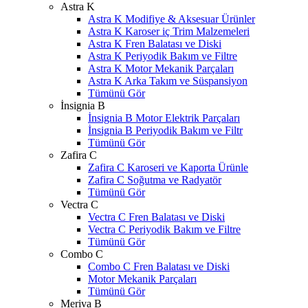
Astra K
Astra K Modifiye & Aksesuar Ürünler
Astra K Karoser iç Trim Malzemeleri
Astra K Fren Balatası ve Diski
Astra K Periyodik Bakım ve Filtre
Astra K Motor Mekanik Parçaları
Astra K Arka Takım ve Süspansiyon
Tümünü Gör
İnsignia B
İnsignia B Motor Elektrik Parçaları
İnsignia B Periyodik Bakım ve Filtr
Tümünü Gör
Zafira C
Zafira C Karoseri ve Kaporta Ürünle
Zafira C Soğutma ve Radyatör
Tümünü Gör
Vectra C
Vectra C Fren Balatası ve Diski
Vectra C Periyodik Bakım ve Filtre
Tümünü Gör
Combo C
Combo C Fren Balatası ve Diski
Motor Mekanik Parçaları
Tümünü Gör
Meriva B