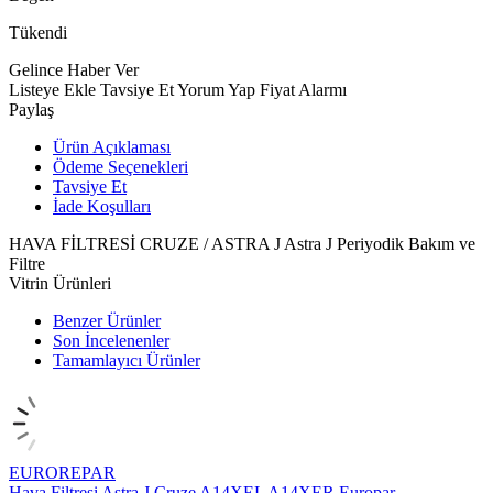
Tükendi
Gelince Haber Ver
Listeye Ekle
Tavsiye Et
Yorum Yap
Fiyat Alarmı
Paylaş
Ürün Açıklaması
Ödeme Seçenekleri
Tavsiye Et
İade Koşulları
HAVA FİLTRESİ CRUZE / ASTRA J Astra J Periyodik Bakım ve
Filtre
Vitrin Ürünleri
Benzer Ürünler
Son İncelenenler
Tamamlayıcı Ürünler
EUROREPAR
Hava Filtresi Astra J Cruze A14XEL A14XER Europar