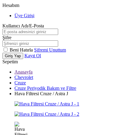
Hesabım
Üye Girişi
Kullanıcı Adı/E-Posta
Şifre
Beni Hatırla
Şifremi Unuttum
Kayıt Ol
Giriş Yap
Sepetim
Anasayfa
Chevrolet
Cruze
Cruze Periyodik Bakım ve Filtre
Hava Filtresi Cruze / Astra J