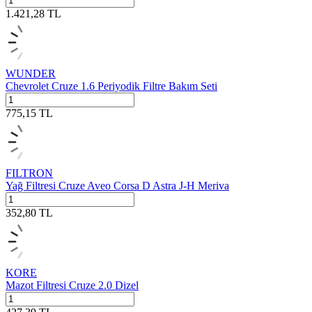
1.421,28
TL
WUNDER
Chevrolet Cruze 1.6 Periyodik Filtre Bakım Seti
775,15
TL
FILTRON
Yağ Filtresi Cruze Aveo Corsa D Astra J-H Meriva
352,80
TL
KORE
Mazot Filtresi Cruze 2.0 Dizel