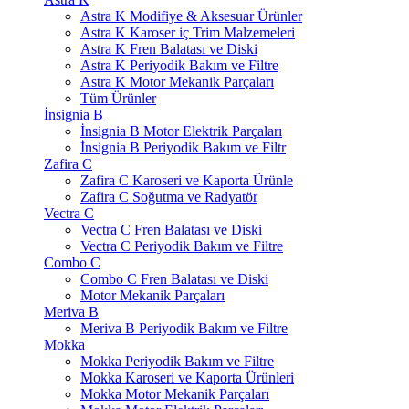
Astra K Modifiye & Aksesuar Ürünler
Astra K Karoser iç Trim Malzemeleri
Astra K Fren Balatası ve Diski
Astra K Periyodik Bakım ve Filtre
Astra K Motor Mekanik Parçaları
Tüm Ürünler
İnsignia B
İnsignia B Motor Elektrik Parçaları
İnsignia B Periyodik Bakım ve Filtr
Zafira C
Zafira C Karoseri ve Kaporta Ürünle
Zafira C Soğutma ve Radyatör
Vectra C
Vectra C Fren Balatası ve Diski
Vectra C Periyodik Bakım ve Filtre
Combo C
Combo C Fren Balatası ve Diski
Motor Mekanik Parçaları
Meriva B
Meriva B Periyodik Bakım ve Filtre
Mokka
Mokka Periyodik Bakım ve Filtre
Mokka Karoseri ve Kaporta Ürünleri
Mokka Motor Mekanik Parçaları