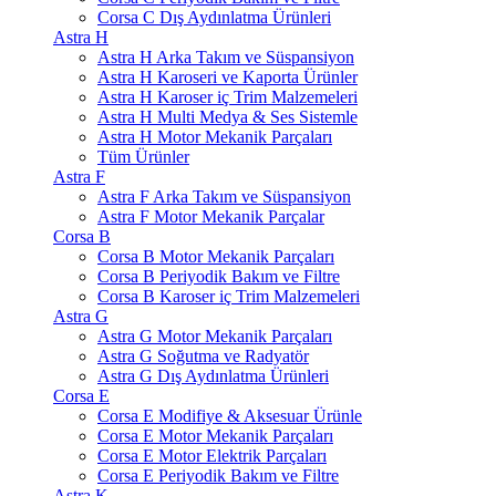
Corsa C Dış Aydınlatma Ürünleri
Astra H
Astra H Arka Takım ve Süspansiyon
Astra H Karoseri ve Kaporta Ürünler
Astra H Karoser iç Trim Malzemeleri
Astra H Multi Medya & Ses Sistemle
Astra H Motor Mekanik Parçaları
Tüm Ürünler
Astra F
Astra F Arka Takım ve Süspansiyon
Astra F Motor Mekanik Parçalar
Corsa B
Corsa B Motor Mekanik Parçaları
Corsa B Periyodik Bakım ve Filtre
Corsa B Karoser iç Trim Malzemeleri
Astra G
Astra G Motor Mekanik Parçaları
Astra G Soğutma ve Radyatör
Astra G Dış Aydınlatma Ürünleri
Corsa E
Corsa E Modifiye & Aksesuar Ürünle
Corsa E Motor Mekanik Parçaları
Corsa E Motor Elektrik Parçaları
Corsa E Periyodik Bakım ve Filtre
Astra K