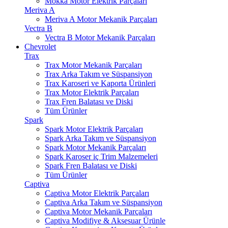
Mokka Motor Elektrik Parçaları
Meriva A
Meriva A Motor Mekanik Parçaları
Vectra B
Vectra B Motor Mekanik Parçaları
Chevrolet
Trax
Trax Motor Mekanik Parçaları
Trax Arka Takım ve Süspansiyon
Trax Karoseri ve Kaporta Ürünleri
Trax Motor Elektrik Parçaları
Trax Fren Balatası ve Diski
Tüm Ürünler
Spark
Spark Motor Elektrik Parçaları
Spark Arka Takım ve Süspansiyon
Spark Motor Mekanik Parçaları
Spark Karoser iç Trim Malzemeleri
Spark Fren Balatası ve Diski
Tüm Ürünler
Captiva
Captiva Motor Elektrik Parçaları
Captiva Arka Takım ve Süspansiyon
Captiva Motor Mekanik Parçaları
Captiva Modifiye & Aksesuar Ürünle