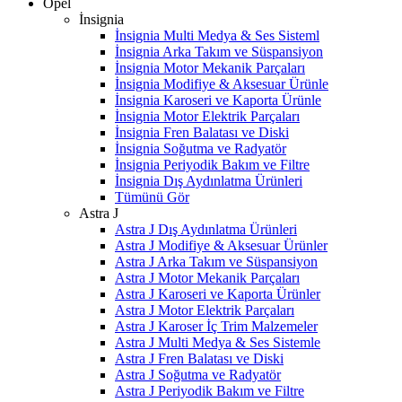
Opel
İnsignia
İnsignia Multi Medya & Ses Sisteml
İnsignia Arka Takım ve Süspansiyon
İnsignia Motor Mekanik Parçaları
İnsignia Modifiye & Aksesuar Ürünle
İnsignia Karoseri ve Kaporta Ürünle
İnsignia Motor Elektrik Parçaları
İnsignia Fren Balatası ve Diski
İnsignia Soğutma ve Radyatör
İnsignia Periyodik Bakım ve Filtre
İnsignia Dış Aydınlatma Ürünleri
Tümünü Gör
Astra J
Astra J Dış Aydınlatma Ürünleri
Astra J Modifiye & Aksesuar Ürünler
Astra J Arka Takım ve Süspansiyon
Astra J Motor Mekanik Parçaları
Astra J Karoseri ve Kaporta Ürünler
Astra J Motor Elektrik Parçaları
Astra J Karoser İç Trim Malzemeler
Astra J Multi Medya & Ses Sistemle
Astra J Fren Balatası ve Diski
Astra J Soğutma ve Radyatör
Astra J Periyodik Bakım ve Filtre