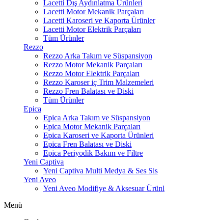
Lacetti Dış Aydınlatma Ürünleri
Lacetti Motor Mekanik Parçaları
Lacetti Karoseri ve Kaporta Ürünler
Lacetti Motor Elektrik Parçaları
Tüm Ürünler
Rezzo
Rezzo Arka Takım ve Süspansiyon
Rezzo Motor Mekanik Parçaları
Rezzo Motor Elektrik Parçaları
Rezzo Karoser iç Trim Malzemeleri
Rezzo Fren Balatası ve Diski
Tüm Ürünler
Epica
Epica Arka Takım ve Süspansiyon
Epica Motor Mekanik Parçaları
Epica Karoseri ve Kaporta Ürünleri
Epica Fren Balatası ve Diski
Epica Periyodik Bakım ve Filtre
Yeni Captiva
Yeni Captiva Multi Medya & Ses Sis
Yeni Aveo
Yeni Aveo Modifiye & Aksesuar Ürünl
Menü