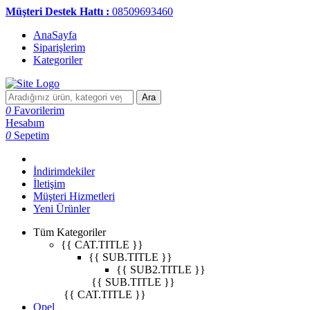
Müşteri Destek Hattı :
08509693460
AnaSayfa
Siparişlerim
Kategoriler
Ara
0
Favorilerim
Hesabım
0
Sepetim
İndirimdekiler
İletişim
Müşteri Hizmetleri
Yeni Ürünler
Tüm Kategoriler
{{ CAT.TITLE }}
{{ SUB.TITLE }}
{{ SUB2.TITLE }}
{{ SUB.TITLE }}
{{ CAT.TITLE }}
Opel