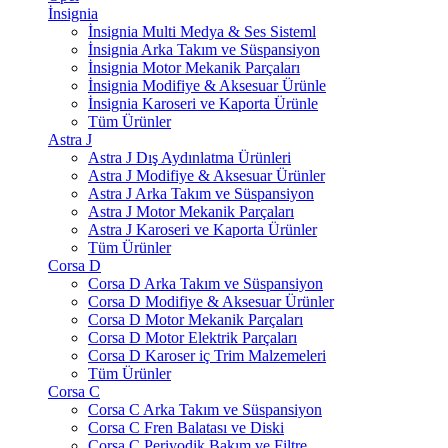
İnsignia
İnsignia Multi Medya & Ses Sisteml
İnsignia Arka Takım ve Süspansiyon
İnsignia Motor Mekanik Parçaları
İnsignia Modifiye & Aksesuar Ürünle
İnsignia Karoseri ve Kaporta Ürünle
Tüm Ürünler
Astra J
Astra J Dış Aydınlatma Ürünleri
Astra J Modifiye & Aksesuar Ürünler
Astra J Arka Takım ve Süspansiyon
Astra J Motor Mekanik Parçaları
Astra J Karoseri ve Kaporta Ürünler
Tüm Ürünler
Corsa D
Corsa D Arka Takım ve Süspansiyon
Corsa D Modifiye & Aksesuar Ürünler
Corsa D Motor Mekanik Parçaları
Corsa D Motor Elektrik Parçaları
Corsa D Karoser iç Trim Malzemeleri
Tüm Ürünler
Corsa C
Corsa C Arka Takım ve Süspansiyon
Corsa C Fren Balatası ve Diski
Corsa C Periyodik Bakım ve Filtre