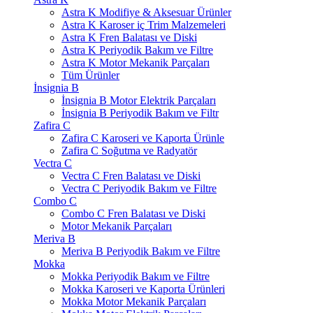
Astra K Modifiye & Aksesuar Ürünler
Astra K Karoser iç Trim Malzemeleri
Astra K Fren Balatası ve Diski
Astra K Periyodik Bakım ve Filtre
Astra K Motor Mekanik Parçaları
Tüm Ürünler
İnsignia B
İnsignia B Motor Elektrik Parçaları
İnsignia B Periyodik Bakım ve Filtr
Zafira C
Zafira C Karoseri ve Kaporta Ürünle
Zafira C Soğutma ve Radyatör
Vectra C
Vectra C Fren Balatası ve Diski
Vectra C Periyodik Bakım ve Filtre
Combo C
Combo C Fren Balatası ve Diski
Motor Mekanik Parçaları
Meriva B
Meriva B Periyodik Bakım ve Filtre
Mokka
Mokka Periyodik Bakım ve Filtre
Mokka Karoseri ve Kaporta Ürünleri
Mokka Motor Mekanik Parçaları